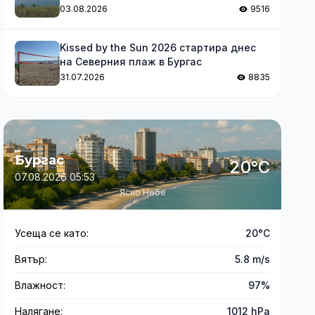
03.08.2026
9516
Kissed by the Sun 2026 стартира днес
на Северния плаж в Бургас
31.07.2026
8835
Бургас
20°C
07.08.2026 05:53
Ясно Небе
Усеща се като:
20°C
Вятър:
5.8 m/s
Влажност:
97%
Налягане:
1012 hPa