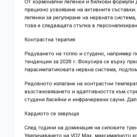
От хормонални лепенки и билкови формули д
прецизно усвояване на активните съставки.
лепенки за регулиране на нервната система,
това е следващата стъпка в персонализира
Контрастна терапия
Редуването на топло и студено, например п
тенденции за 2026 г. Фокусира се върху пр
парасимпатиковата нервна система, подпом
Редовното излагане на контрастни темпер
възстановяването и адаптивността към стре
студени басейни и инфрачервени сауни. Дал
Кардиото се завръща
След години на доминация на силовите трен
Увеличаването на VO2 Max, максималното ко