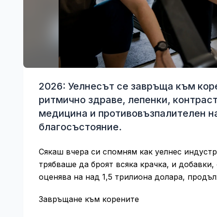
2026: Уелнесът се завръща към кор
ритмично здраве, лепенки, контраст
медицина и противовъзпалителен на
благосъстояние.
Сякаш вчера си спомням как уелнес индуст
трябваше да броят всяка крачка, и добавки,
оценява на над 1,5 трилиона долара, продъл
Завръщане към корените