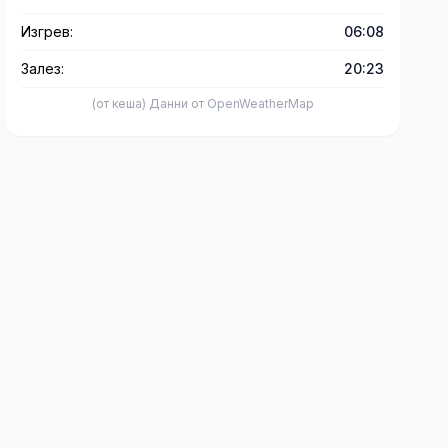
Изгрев:
06:08
Залез:
20:23
(от кеша) Данни от OpenWeatherMap