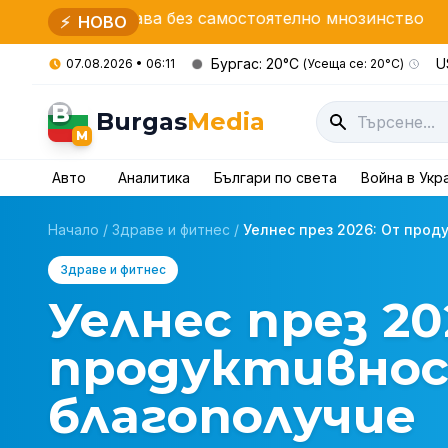
ава без самостоятелно мнозинство
Засилени прове
⚡
НОВО
Бургас: 20°C
U
07.08.2026 • 06:11
(Усеща се: 20°C)
B
Burgas
Media
M
Авто
Аналитика
Българи по света
Война в Укр
Начало
/
Здраве и фитнес
/
Уелнес през 2026: От проду
Здраве и фитнес
Уелнес през 2
продуктивнос
благополучие