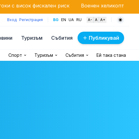
кален риск
Военен хеликоптер „Кугър“ гаси мащаб
Вход
Регистрация
BG
EN
UA
RU
A-
A
A+
овини
Туризъм
Събития
Публикувай
Спорт
Туризъм
Събития
Ей така стана