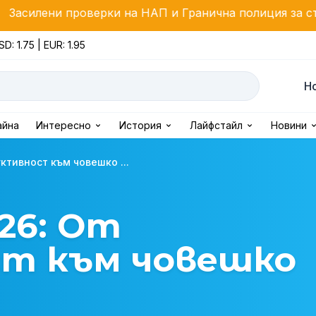
рки на НАП и Гранична полиция за стоки с висок фис
SD: 1.75 | EUR: 1.95
Н
айна
Интересно
История
Лайфстайл
Новини
ктивност към човешко ...
026: От
т към човешко