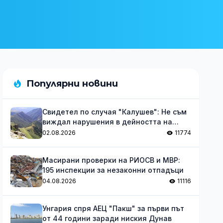
Популярни новини
Свидетел по случая "Калушев": Не съм
виждал нарушения в дейността на
групата
02.08.2026
11774
Масирани проверки на РИОСВ и МВР:
195 инспекции за незаконни отпадъци
04.08.2026
11116
Унгария спря АЕЦ "Пакш" за първи път
от 44 години заради ниския Дунав