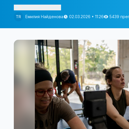
Изслушай статията
Емилия Найденова
02.03.2026 • 11:26
5439 пре