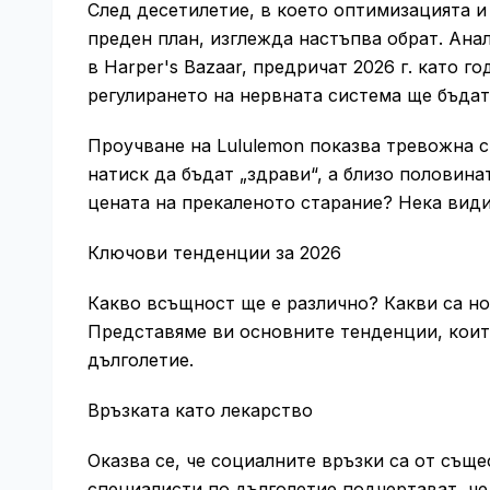
След десетилетие, в което оптимизацията и
преден план, изглежда настъпва обрат. Анал
в Harper's Bazaar, предричат 2026 г. като г
регулирането на нервната система ще бъдат
Проучване на Lululemon показва тревожна с
натиск да бъдат „здрави“, а близо половина
цената на прекаленото старание? Нека вид
Ключови тенденции за 2026
Какво всъщност ще е различно? Какви са но
Представяме ви основните тенденции, коит
дълголетие.
Връзката като лекарство
Оказва се, че социалните връзки са от същ
специалисти по дълголетие подчертават, че