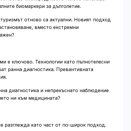
илните биомаркери за дълголетие.
 туризмът отново са актуални. Новият подход
зстановяване, вместо екстремни
важен?
ми е ключово. Технологии като пълнотелесни
ват ранна диагностика. Превантивната
ия.
анна диагностика и непрекъснато наблюдение
ието ни към медицината?
се разглежда като част от по-широк подход.