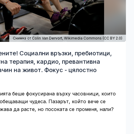
Снимка от Colin Van Dervort,
Wikimedia Commons
(
CC BY 2.0
)
ените! Социални връзки, пребиотици,
на терапия, кардио, превантивна
чин на живот. Фокус - цялостно
рията беше фокусирана върху часовници, които
 обещаващи чудеса. Пазарът, който вече се
жава да расте, но посоката се променя, нали?