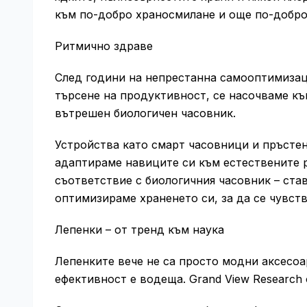
към по-добро храносмилане и още по-добро
Ритмично здраве
След години на непрестанна самооптимизаци
търсене на продуктивност, се насочваме к
вътрешен биологичен часовник.
Устройства като смарт часовници и пръстен
адаптираме навиците си към естествените 
съответствие с биологичния часовник – ста
оптимизираме храненето си, за да се чувст
Лепенки – от тренд към наука
Лепенките вече не са просто модни аксесоар
ефективност е водеща. Grand View Research 