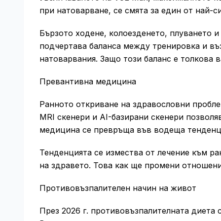
при натоварване, се смята за един от най-с
Бързото ходене, колоезденето, плуването и
подчертава баланса между тренировка и въ
натоварвания. Защо този баланс е толкова 
Превантивна медицина
Ранното откриване на здравословни пробле
MRI скенери и AI-базирани скенери позволя
медицина се превръща във водеща тенденц
Тенденцията се измества от лечение към р
на здравето. Това как ще промени отношен
Противовъзпалителен начин на живот
През 2026 г. противовъзпалителната диета 