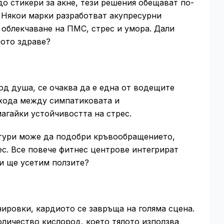
о стикери за акне, тези решения обещават по-
 Някои марки разработват акупресурни
 облекчаване на ПМС, стрес и умора. Дали
ното здраве?
од душа, се очаква да е една от водещите
ехода между симпатиковата и
агайки устойчивостта на стрес.
атури може да подобри кръвообращението,
с. Все повече фитнес центрове интегрират
и ще усетим ползите?
ировки, кардиото се завръща на голяма сцена.
личество кислород, което тялото използва