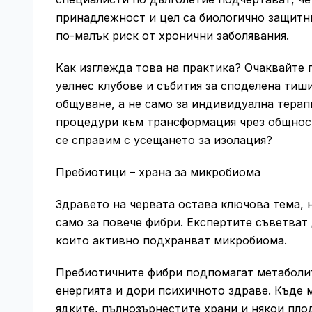
принадлежност и цел са биологично защитни
по-малък риск от хронични заболявания.
Как изглежда това на практика? Очаквайте 
уелнес клубове и събития за споделена тиши
общуване, а не само за индивидуална терап
процедури към трансформация чрез общност
се справим с усещането за изолация?
Пребиотици – храна за микробиома
Здравето на червата остава ключова тема, н
само за повече фибри. Експертите съветват 
които активно подхранват микробиома.
Пребиотичните фибри подпомагат метаболит
енергията и дори психичното здраве. Къде 
ядките, пълнозърнестите храни и някои пло