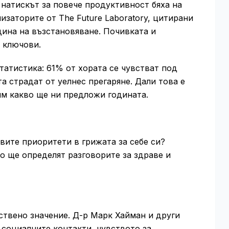
 натискът за повече продуктивност бяха на
изаторите от The Future Laboratory, цитирани
одина на възстановяване. Почивката и
 ключови.
татистика: 61% от хората се чувстват под
та страдат от уелнес прегаряне. Дали това е
им какво ще ни предложи годината.
вите приоритети в грижата за себе си?
о ще определят разговорите за здраве и
ествено значение. Д-р Марк Хайман и други
 социалните контакти, чувството за