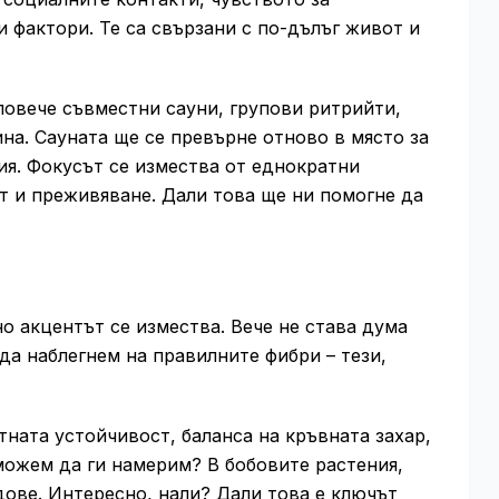
 фактори. Те са свързани с по-дълъг живот и
повече съвместни сауни, групови ритрийти,
на. Сауната ще се превърне отново в място за
ия. Фокусът се измества от еднократни
 и преживяване. Дали това ще ни помогне да
о акцентът се измества. Вече не става дума
да наблегнем на правилните фибри – тези,
ната устойчивост, баланса на кръвната захар,
можем да ги намерим? В бобовите растения,
дове. Интересно, нали? Дали това е ключът