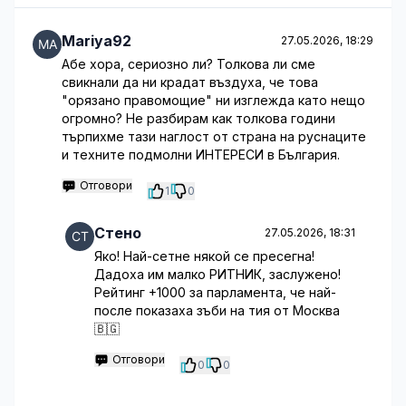
Mariya92
27.05.2026, 18:29
Абе хора, сериозно ли? Толкова ли сме
свикнали да ни крадат въздуха, че това
"орязано правомощие" ни изглежда като нещо
огромно? Не разбирам как толкова години
търпихме тази наглост от страна на руснаците
и техните подмолни ИНТЕРЕСИ в България.
Отговори
1
0
Стено
27.05.2026, 18:31
Яко! Най-сетне някой се пресегна!
Дадоха им малко РИТНИК, заслужено!
Рейтинг +1000 за парламента, че най-
после показаха зъби на тия от Москва
🇧🇬
Отговори
0
0