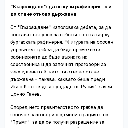
"Възраждане": да се купи рафинерията и
да стане отново държавна
От "Възраждане" използваха дебата, за да
поставят въпроса за собствеността върху
бургаската рафинерия. "Фигурата на особен
управител трябва да бъде премахната,
рафинерията да бъде върната на
собственика и да започнат преговори за
закупуването й, като тя отново стане
държавна – такава, каквато беше преди
Иван Костов да я продаде на Русия", заяви
Цончо Ганев.
Според него правителството трябва да
започне разговори с администрацията на
"Тръмп", за да се получи разрешение за