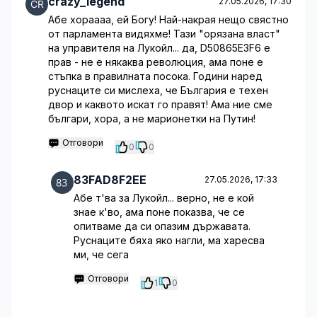
crazy_legend
27.05.2026, 17:30
Абе хораааа, ей Богу! Най-накрая нещо свястно
от парламента видяхме! Тази "орязана власт"
на управителя на Лукойл... да, D50865E3F6 е
прав - не е някаква революция, ама поне е
стъпка в правилната посока. Години наред
руснаците си мислеха, че България е техен
двор и каквото искат го правят! Ама ние сме
българи, хора, а не марионетки на Путин!
Отговори
0
0
83FAD8F2EE
27.05.2026, 17:33
Абе т'ва за Лукойл... верно, не е кой
знае к'во, ама поне показва, че се
опитваме да си опазим държавата.
Руснаците бяха яко нагли, ма харесва
ми, че сега
Отговори
1
0