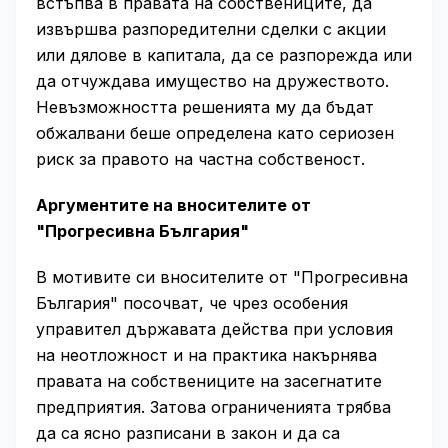
встъпва в правата на собствениците, да
извършва разпоредителни сделки с акции
или дялове в капитала, да се разпорежда или
да отчуждава имущество на дружеството.
Невъзможността решенията му да бъдат
обжалвани беше определена като сериозен
риск за правото на частна собственост.
Аргументите на вносителите от
"Прогресивна България"
В мотивите си вносителите от "Прогресивна
България" посочват, че чрез особения
управител държавата действа при условия
на неотложност и на практика накърнява
правата на собствениците на засегнатите
предприятия. Затова ограниченията трябва
да са ясно разписани в закон и да са