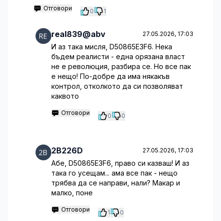
Отговори
0
1
real839@abv
27.05.2026, 17:03
И аз така мисля, D50865E3F6. Нека
бъдем реалисти - една орязана власт
не е революция, разбира се. Но все пак
е нещо! По-добре да има някакъв
контрол, отколкото да си позволяват
каквото
Отговори
0
0
2B226D
27.05.2026, 17:03
Абе, D50865E3F6, право си казваш! И аз
така го усещам... ама все пак - нещо
трябва да се направи, нали? Макар и
малко, поне
Отговори
1
0