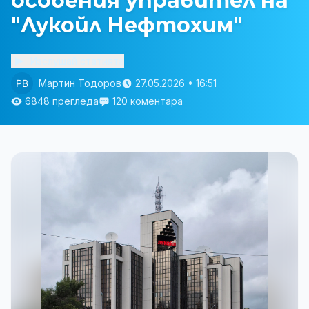
особения управител на
"Лукойл Нефтохим"
Изслушай статията
Мартин Тодоров
27.05.2026 • 16:51
6848 прегледа
120 коментара