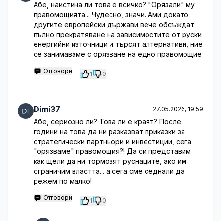
Абе, наистина ли това е всичко? "Орязали" му
правомощията... Чудесно, значи. Ами докато
другите европейски държави вече обсъждат
пълно прекратяване на зависимостите от руски
енергийни източници и търсят алтернативи, ние
се занимаваме с орязване на едно правомощие
Отговори
1
0
Dimi37
27.05.2026, 19:59
Абе, сериозно ли? Това ли е краят? После
години на това да ни разказват приказки за
стратегически партньори и инвестиции, сега
"орязваме" правомощия?! Да си представим
как щели да ни тормозят руснаците, ако им
ограничим властта... а сега сме седнали да
режем по малко!
Отговори
1
0