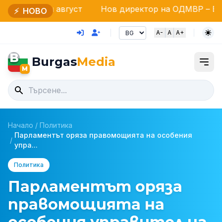
август
Нов директор на ОДМВР – Бургас: Старши 
⚡
НОВО
A-
A
A+
B
Burgas
Media
M
Начало
/
Политика
Парламентът оряза правомощията на особения
/
упра...
Политика
Парламентът оряза
правомощията на