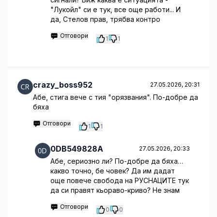
"Лукойл" си е тук, все още работи... И
да, Стелов прав, трябва контро
Отговори
1
1
crazy_boss952
27.05.2026, 20:31
Абе, стига вече с тия "орязвания". По-добре да
бяха
Отговори
1
1
0DB549828A
27.05.2026, 20:33
Абе, сериозно ли? По-добре да бяха…
какво точно, бе човек? Да им дадат
още повече свобода на РУСНАЦИТЕ тук
да си правят кьораво-криво? Не знам
Отговори
0
0