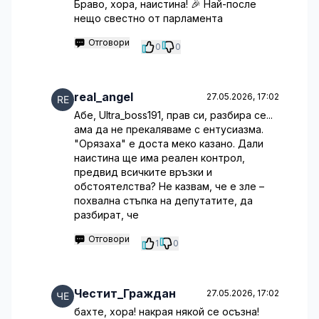
Браво, хора, наистина! 🎉 Най-после
нещо свестно от парламента
Отговори
0
0
real_angel
27.05.2026, 17:02
Абе, Ultra_boss191, прав си, разбира се...
ама да не прекаляваме с ентусиазма.
"Орязаха" е доста меко казано. Дали
наистина ще има реален контрол,
предвид всичките връзки и
обстоятелства? Не казвам, че е зле –
похвална стъпка на депутатите, да
разбират, че
Отговори
1
0
Честит_Граждан
27.05.2026, 17:02
бахте, хора! накрая някой се осъзна!