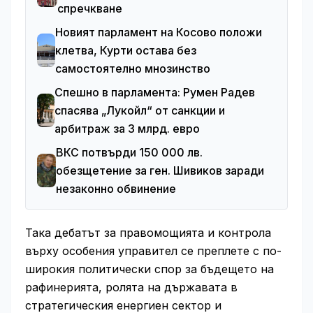
спречкване
Новият парламент на Косово положи
клетва, Курти остава без
самостоятелно мнозинство
Спешно в парламента: Румен Радев
спасява „Лукойл“ от санкции и
арбитраж за 3 млрд. евро
ВКС потвърди 150 000 лв.
обезщетение за ген. Шивиков заради
незаконно обвинение
Така дебатът за правомощията и контрола
върху особения управител се преплете с по-
широкия политически спор за бъдещето на
рафинерията, ролята на държавата в
стратегическия енергиен сектор и