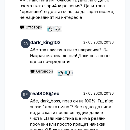
вземат категори4ни решения? Дали това
"орязване" е достатъчно, за да гарантираме,
че националният ни интерес е
Отговори
1
1
dark_king102
27.05.2026, 20:30
Абе тва наистина ли го направиха?! 🥳
Накрая някаква логика! Дали сега поне
ще са по-предпа 🔥
Отговори
1
0
real808@eu
27.05.2026, 20:30
Абе, dark_boss, прав си на 100%. Тц, к'во
значи "достатъчно"? Все едно да пием
вода с кал и после се чудим дали е
чиста. Дали наистина ще има реални
промени или просто пращат някакви
сигнали? Виж каква е ситуацията -