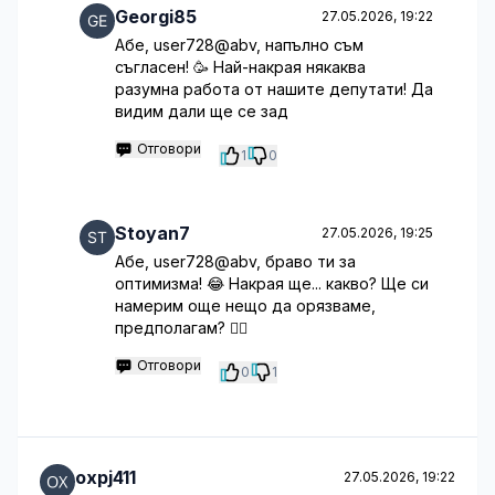
Georgi85
27.05.2026, 19:22
Абе, user728@abv, напълно съм
съгласен! 🥳 Най-накрая някаква
разумна работа от нашите депутати! Да
видим дали ще се зад
Отговори
1
0
Stoyan7
27.05.2026, 19:25
Абе, user728@abv, браво ти за
оптимизма! 😂 Накрая ще... какво? Ще си
намерим още нещо да орязваме,
предполагам? 🤦‍♂️
Отговори
0
1
oxpj411
27.05.2026, 19:22