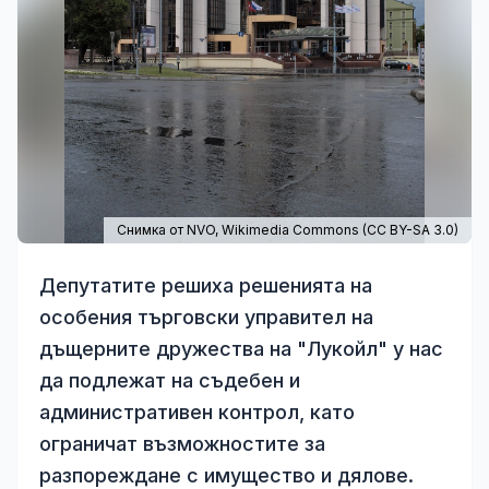
Снимка от NVO,
Wikimedia Commons
(
CC BY-SA 3.0
)
Депутатите решиха решенията на
особения търговски управител на
дъщерните дружества на "Лукойл" у нас
да подлежат на съдебен и
административен контрол, като
ограничат възможностите за
разпореждане с имущество и дялове.