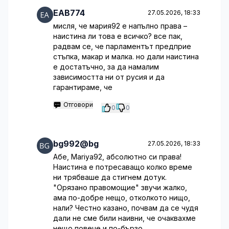
EAB774
27.05.2026, 18:33
мисля, че мария92 е напълно права –
наистина ли това е всичко? все пак,
радвам се, че парламентът предприе
стъпка, макар и малка. но дали наистина
е достатъчно, за да намалим
зависимостта ни от русия и да
гарантираме, че
Отговори
0
0
bg992@bg
27.05.2026, 18:33
Абе, Mariya92, абсолютно си права!
Наистина е потресаващо колко време
ни трябваше да стигнем дотук.
"Орязано правомощие" звучи жалко,
ама по-добре нещо, отколкото нищо,
нали? Честно казано, почвам да се чудя
дали не сме били наивни, че очаквахме
нещо повече и по-бързо.