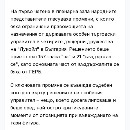
На първо четене в пленарна зала народните
представители гласуваха промени, с които
бяха ограничени правомощията на
назначения от държавата особен търговски
управител в четирите дъщерни дружества
на "Лукойл" в България. Решението беше
прието със 157 гласа "за" и 21 "въздържал
се", като основната част от въздържалите се
бяха от ГЕРБ.
С ключовата промяна се въвежда съдебен
контрол върху решенията на особения
управител – нещо, което досега липсваше и
беше сред най-остро критикуваните
моменти от опозицията при въвеждането на
тази фигура.