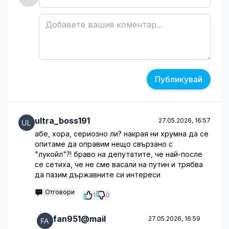
Публикувай
ultra_boss191
27.05.2026, 16:57
абе, хора, сериозно ли? накрая ни хрумна да се
опитаме да оправим нещо свързано с
"лукойл"?! браво на депутатите, че най-после
се сетиха, че не сме васали на путин и трябва
да пазим държавните си интереси
Отговори
1
0
fan951@mail
27.05.2026, 16:59