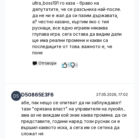
ultra_boss191 го каза - браво на
депутатите, че се разсъниха най-после.
да не ни е жал да си пазим държавата,
а? честно казано, къртим яко с тия
руснаци, все едно играем някаква
глупава игра. сега остава да видим дали
ще има реални промени и какви са
последиците от това. важното е, че
поне
Отговори
1
0
D50865E3F6
27.05.2026, 17:02
абе, пак нещо се опитват да ни заблуждават!
тази "орязана власт" на управителя на лукойл...
ама аз не виждам кой знае каква промяна. да си
представите, години наред този руснак си е
вършил каквото иска, а сега им се сетиха да
сложат ня