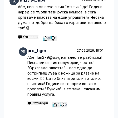
fan279@abv
Абе, писна ми вече с тия "стъпки" де! Години
наред се търпи тази руска намеса, а сега
орязваме властта на един управител? Честна
дума, по-добре да бяха го изритали тотално от
тук! 👏
Отговори
0
1
pro_tiger
27.05.2026, 18:01
Абе, fan279@abv, напълно те разбирам!
Писна ми от тия полумерки, честно!
"Орязваме властта" – все едно да
остригваш лъва с ножица за рязане на
косми. 🤦‍♀️ Да го бяха изритали тотално,
наистина! Години си говорим колко е
проблем "Лукойл", а те така... сякаш им
правим услуга.
Отговори
0
0