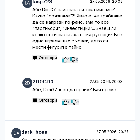
lasp723
27.05.2026, 20:02
Абе Dimi37, наистина ли така мислиш?
Какво "орязваме"?! Явно е, че трябваше
да се направи по-рано, ама то все
"партньори", "инвестиции"... Знаеш ли
колко пъти ни лъгаха с тия руснаци? Все
едно играем шах с човек, дето си
мести фигурите тайно!
Отговори
1
0
2D0CD3
27.05.2026, 20:03
Абе, Dimi37, к'во да праим? Бая време
Отговори
0
0
dark_boss
27.05.2026, 20:27
Хм... наистина ли толкова трудно ли е да се