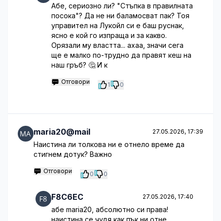
Абе, сериозно ли? "Стъпка в правилната
посока"? Да не ни баламосват пак? Тоя
управител на Лукойл си е баш руснак,
ясно е кой го изпраща и за какво.
Орязали му властта... ахаа, значи сега
ще е малко по-трудно да правят кеш на
наш гръб? 🤔 И к
Отговори
1
0
maria20@mail
27.05.2026, 17:39
Наистина ли толкова ни е отнело време да
стигнем дотук? Важно
Отговори
0
0
F8C6EC
27.05.2026, 17:40
абе maria20, абсолютно си права!
наистина се чудя как пък ни отне