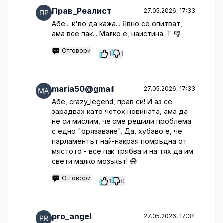
Прав_Реалист
27.05.2026, 17:33
Абе... к'во да кажа... Явно се опитват,
ама все пак... Малко е, наистина. Т 👎
Отговори
1
1
maria50@gmail
27.05.2026, 17:33
Абе, crazy_legend, прав си! И аз се
зарадвах като четох новината, ама да
не си мислим, че сме решили проблема
с едно "орязаване". Да, хубаво е, че
парламентът най-накрая помръдна от
мястото - все пак трябва и на тях да им
свети малко мозъкът! 😅
Отговори
1
0
pro_angel
27.05.2026, 17:34