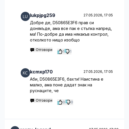
lukpjpg259
27.05.2026, 17:05
Добре де, D50865E3F6 прав си
донякъде, ама все пак е стъпка напред,
ма! По-добре да има някакъв контрол,
отколкото нищо изобщо
Отговори
1
1
kcmxp170
27.05.2026, 17:05
Аби, D50865E3F6, бахти! Наистина е
малко, ама поне дадат знак на
руснаците, че
Отговори
0
0