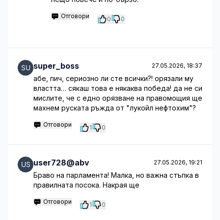
Отговори
0
0
super_boss
27.05.2026, 18:37
абе, пич, сериозно ли сте всички?! орязали му
властта… сякаш това е някаква победа! да не си
мислите, че с едно орязване на правомощия ще
махнем руската ръжда от "лукойл нефтохим"?
Отговори
1
0
user728@abv
27.05.2026, 19:21
Браво на парламента! Малка, но важна стъпка в
правилната посока. Накрая ще
Отговори
1
0