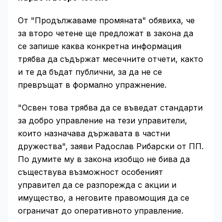
От "Продължаваме промяната" обявиха, че
за второ четене ще предложат в закона да
се запише каква конкретна информация
трябва да съдържат месечните отчети, както
и те да бъдат публични, за да не се
превръщат в формално упражнение.
"Освен това трябва да се въведат стандарти
за добро управление на тези управители,
които назначава държавата в частни
дружества", заяви Радослав Рибарски от ПП.
По думите му в закона изобщо не бива да
съществува възможност особеният
управител да се разпорежда с акции и
имущество, а неговите правомощия да се
ограничат до оперативното управление.