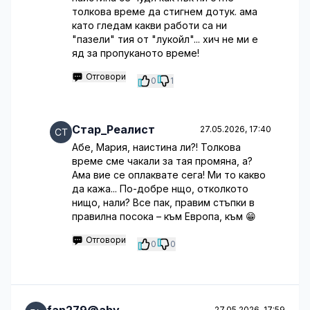
толкова време да стигнем дотук. ама
като гледам какви работи са ни
"пазели" тия от "лукойл"... хич не ми е
яд за пропуканото време!
Отговори
0
1
Стар_Реалист
27.05.2026, 17:40
Абе, Мария, наистина ли?! Толкова
време сме чакали за тая промяна, а?
Ама вие се оплаквате сега! Ми то какво
да кажа... По-добре нщо, отколкото
нищо, нали? Все пак, правим стъпки в
правилна посока – към Европа, към 😁
Отговори
0
0
27.05.2026, 17:59