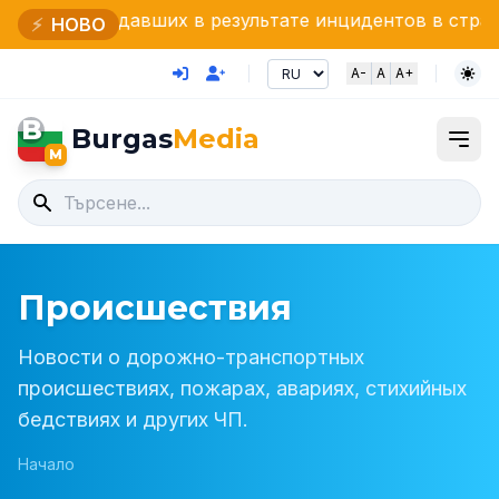
ших в результате инцидентов в стране
Интенсивн
⚡
НОВО
A-
A
A+
B
Burgas
Media
M
Происшествия
Новости о дорожно-транспортных
происшествиях, пожарах, авариях, стихийных
бедствиях и других ЧП.
Начало