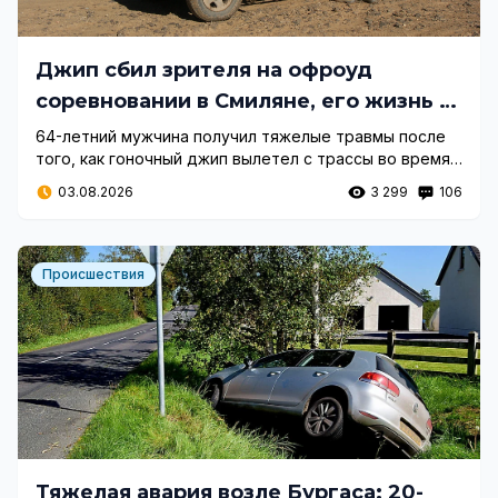
Джип сбил зрителя на офроуд
соревновании в Смиляне, его жизнь в
опасности
64-летний мужчина получил тяжелые травмы после
того, как гоночный джип вылетел с трассы во время
офроуд соревнования в селе Смилян.
03.08.2026
3 299
106
Происшествия
Тяжелая авария возле Бургаса: 20-