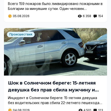
Всего 159 пожаров было ликвидировано пожарными в
Болгарии за минувшие сутки. Один человек
пострадал, зафиксирован серьезный материальный
05.08.2026
6 358
154
ущерб после 31 инцидента.
Происшествия
Шок в Солнечном береге: 15-летняя
девушка без прав сбила мужчину и
скрылась
Инцидент в Солнечном береге: 15-летняя девушка
без водительских прав сбила 22-летнего пешехода
на парковке и покинула место происшествия. Узнайте
04.08.2026
4 501
123