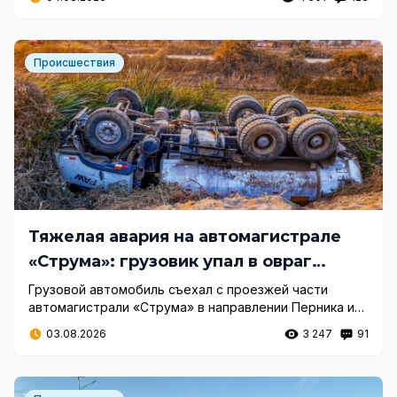
подробности.
Происшествия
Тяжелая авария на автомагистрале
«Струма»: грузовик упал в овраг
рядом со вторым тоннелем
Грузовой автомобиль съехал с проезжей части
автомагистрали «Струма» в направлении Перника и
упал в овраг. После инцидента водитель был
03.08.2026
3 247
91
доставлен в больницу.