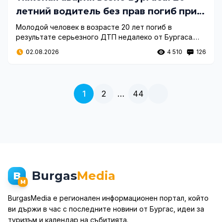
летний водитель без прав погиб при
ударе о дерево
Молодой человек в возрасте 20 лет погиб в
результате серьезного ДТП недалеко от Бургаса.
Автомобиль съехал с дороги и врезался в деревья, а
02.08.2026
4 510
126
водитель не имел водительских прав.
1
2
…
44
Burgas
Media
B
M
BurgasMedia е регионален информационен портал, който
ви държи в час с последните новини от Бургас, идеи за
туризъм и календар на събитията.