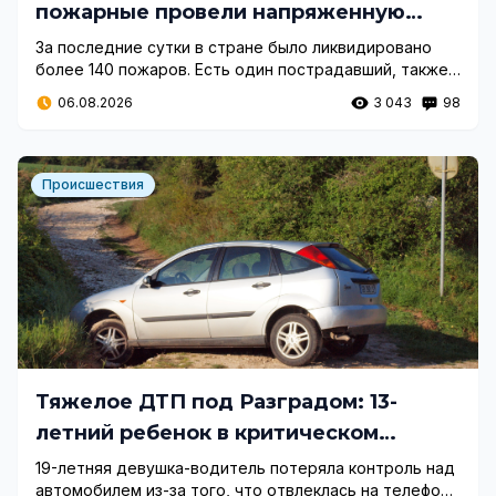
пожарные провели напряженную
среду
За последние сутки в стране было ликвидировано
более 140 пожаров. Есть один пострадавший, также
команды Главного управления «Пожарная
06.08.2026
3 043
98
безопасность» приняли участие в 27 спасательных
операциях.
Происшествия
Тяжелое ДТП под Разградом: 13-
летний ребенок в критическом
состоянии
19-летняя девушка-водитель потеряла контроль над
автомобилем из-за того, что отвлеклась на телефон