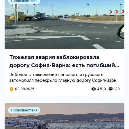
Происшествия
Тяжелая авария заблокировала
дорогу София-Варна: есть погибший,
введены объезды
Лобовое столкновение легкового и грузового
автомобиля перекрыло главную дорогу София-Варна
недалеко от села Добри-Дял. Полиция организовала
03.08.2026
4 513
120
пути объезда для легковых машин.
Происшествия