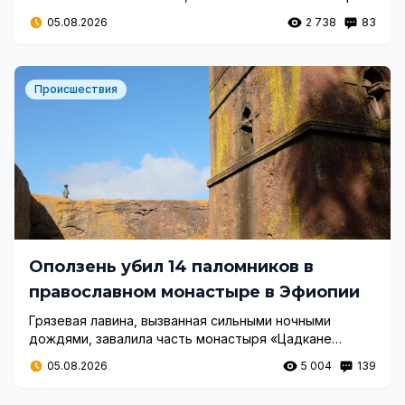
в селе Йонково. Пострадали пятеро молодых людей,
05.08.2026
2 738
83
а брат водителя находится в тяжелом состоянии.
Происшествия
Оползень убил 14 паломников в
православном монастыре в Эфиопии
Грязевая лавина, вызванная сильными ночными
дождями, завалила часть монастыря «Цадкане
Мариам» в регионе Амхара, сообщил глава епархии.
05.08.2026
5 004
139