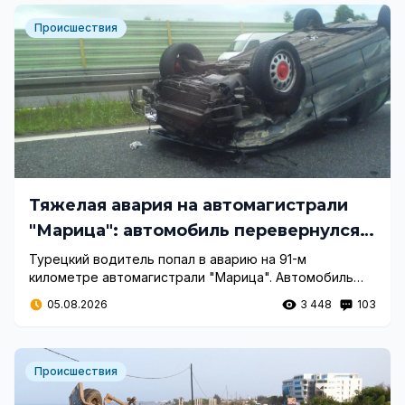
Происшествия
Тяжелая авария на автомагистрали
"Марица": автомобиль перевернулся
на крышу
Турецкий водитель попал в аварию на 91-м
километре автомагистрали "Марица". Автомобиль
перевернулся на крышу на встречной полосе, но, к
05.08.2026
3 448
103
счастью, серьезно пострадавших нет.
Происшествия