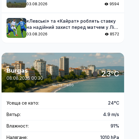
03.08.2026
9594
«Левські» та «Кайрат» роблять ставку
на надійний захист перед матчем у Лізі
чемпіонів
03.08.2026
8572
Burgas
23°C
08.08.2026 00:30
Чисте Небо
Усеща се като:
24°C
Вятър:
4.9 m/s
Влажност:
91%
Налягане:
1010 hPa