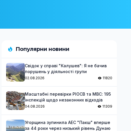
Популярни новини
Свідок у справі "Калушев": Я не бачив
порушень у діяльності групи
02.08.2026
11820
Масштабні перевірки РІОСВ та МВС: 195
інспекцій щодо незаконних відходів
04.08.2026
11309
Угорщина зупинила АЕС "Пакш" вперше
за 44 роки через низький рівень Дунаю