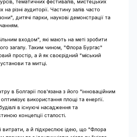
 курсів, тематичних фестивалів, мистецьких
 на різні аудиторії. Частину залів часто
зони", дитячі парки, наукові демонстрації та
чанням.
льним входом", які мають на меті зробити
ого загалу. Таким чином, "Флора Бургас"
вий простір, а й як своєрідний "міський
 установи та митці.
тру в Болгарії пов'язана з його "інноваційним
оптимізує використання площі та енергії.
будівлі в існуючі насадження та
тиною концепції сталості.
і витрати, а й підкреслює ідею, що "Флора