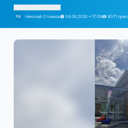
Изслушай статията
Николай Стоянов
04.06.2026 • 17:09
8071 пре