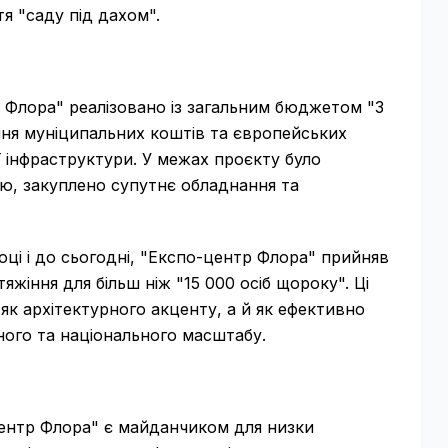
я "саду під дахом".
 Флора" реалізовано із загальним бюджетом "3
ння муніципальних коштів та європейських
 інфраструктури. У межах проєкту було
лю, закуплено супутнє обладнання та
оці і до сьогодні, "Експо-центр Флора" прийняв
тяжіння для більш ніж "15 000 осіб щороку". Ці
к архітектурного акценту, а й як ефективно
ьного та національного масштабу.
центр Флора" є майданчиком для низки