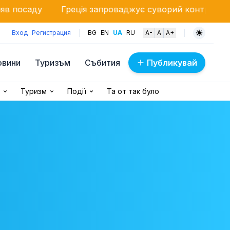
Греція запроваджує суворий контроль: дрони стежать 
Вход
Регистрация
BG
EN
UA
RU
A-
A
A+
овини
Туризъм
Събития
Публикувай
Туризм
Події
Та от так було