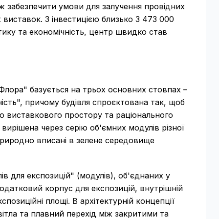
ож забезпечити умови для залучення провідних
 виставок. З інвестицією близько 3 473 000
тику та економічність, центр швидко став
Флора" базується на трьох основних стовпах –
ність", причому будівля спроєктована так, щоб
о виставкового простору та раціонального
 вирішена через серію об'ємних модулів різної
 природно вписані в зелене середовище
ів для експозицій" (модулів), об'єднаних у
одатковий корпус для експозицій, внутрішній
кспозиційні площі. В архітектурній концепції
вітла та плавний перехід між закритими та