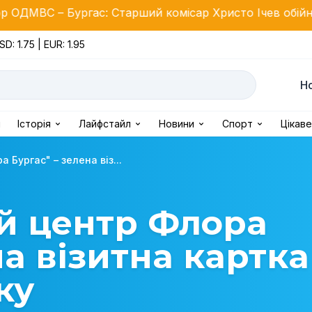
ас: Старший комісар Христо Ічев обійняв посаду
SD: 1.75 | EUR: 1.95
Н
і
Історія
Лайфстайл
Новини
Спорт
Цікаве
 Бургас" – зелена віз...
й центр Флора
на візитна картка
ку