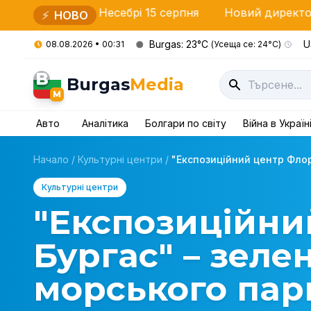
у Несебрі 15 серпня
Новий директор ОДМВС – Бург
⚡
НОВО
Burgas: 23°C
U
08.08.2026 • 00:31
(Усеща се: 24°C)
B
Burgas
Media
M
Авто
Аналітика
Болгари по світу
Війна в Україн
Начало
/
Культурні центри
/
"Експозиційний центр Флора
Культурні центри
"Експозиційни
Бургас" – зеле
морського пар