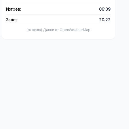
Изгрев:
06:09
Залез:
20:22
(от кеша) Данни от OpenWeatherMap