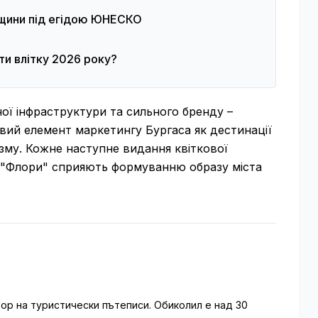
дщини під егідою ЮНЕСКО
ати влітку 2026 року?
ної інфраструктури та сильного бренду –
вий елемент маркетингу Бургаса як дестинації
изму. Кожне наступне видання квіткової
х "Флори" сприяють формуванню образу міста
ор на туристически пътеписи. Обиколил е над 30