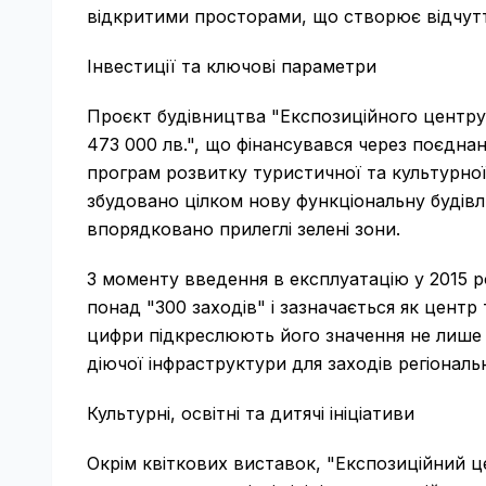
відкритими просторами, що створює відчутт
Інвестиції та ключові параметри
Проєкт будівництва "Експозиційного центру
473 000 лв.", що фінансувався через поєдна
програм розвитку туристичної та культурної
збудовано цілком нову функціональну будів
впорядковано прилеглі зелені зони.
З моменту введення в експлуатацію у 2015 р
понад "300 заходів" і зазначається як центр 
цифри підкреслюють його значення не лише я
діючої інфраструктури для заходів регіонал
Культурні, освітні та дитячі ініціативи
Окрім квіткових виставок, "Експозиційний 