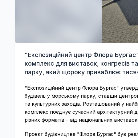
"Експозиційний центр Флора Бургас
комплекс для виставок, конгресів т
парку, який щороку приваблює тисячі
"Експозиційний центр Флора Бургас" утверд
будівель у морському парку, ставши центром
та культурних заходів. Розташований у найб
комплекс поєднує сучасний архітектурний ди
різних форматів – від національних виставок
Проєкт будівництва "Флора Бургас" був реал