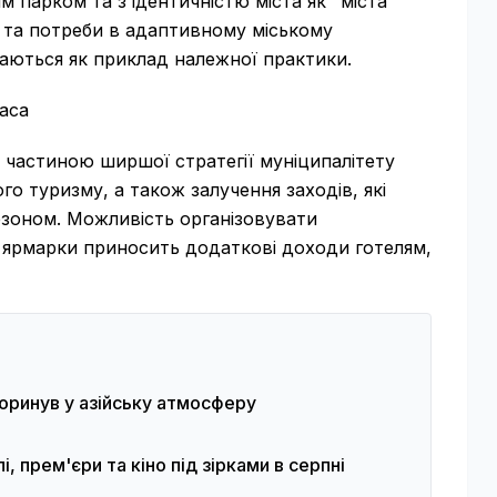
 парком та з ідентичністю міста як "міста
ін та потреби в адаптивному міському
ядаються як приклад належної практики.
аса
 частиною ширшої стратегії муніципалітету
о туризму, а також залучення заходів, які
езоном. Можливість організовувати
ні ярмарки приносить додаткові доходи готелям,
 поринув у азійську атмосферу
і, прем'єри та кіно під зірками в серпні