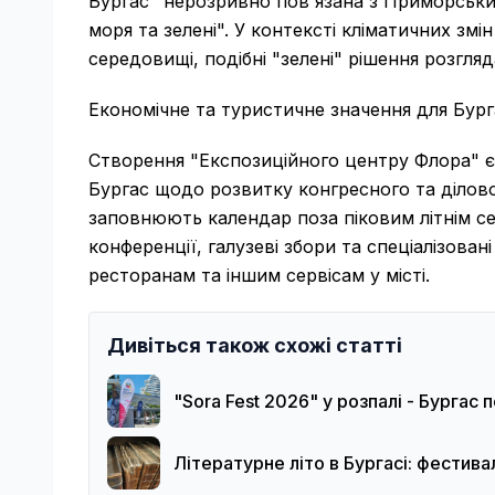
Бургас" нерозривно пов'язана з Приморським
моря та зелені". У контексті кліматичних зм
середовищі, подібні "зелені" рішення розгл
Економічне та туристичне значення для Бург
Створення "Експозиційного центру Флора" є
Бургас щодо розвитку конгресного та діловог
заповнюють календар поза піковим літнім с
конференції, галузеві збори та спеціалізова
ресторанам та іншим сервісам у місті.
Дивіться також схожі статті
"Sora Fest 2026" у розпалі - Бургас
Літературне літо в Бургасі: фестивал