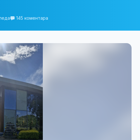
гледа
145 коментара