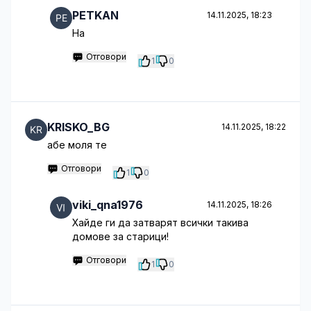
PETKAN
14.11.2025, 18:23
Hа
Отговори
1
0
KRISKO_BG
14.11.2025, 18:22
абе моля те
Отговори
1
0
viki_qna1976
14.11.2025, 18:26
Хайде ги да затварят всички такива
домове за старици!
Отговори
1
0