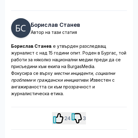
Борислав Станев
Автор на тази статия
Борислав Станев
е утвърден разследващ
журналист с над 15 години опит. Роден в Бургас, той
работи за няколко национални медии преди да се
присъедини към екипа на BurgasMedia.
Фокусира се върху
местни инциденти, социални
проблеми
и
граждански инициативи
. Известен с
ангажираността си към прозрачност и
журналистическа етика.
24
3