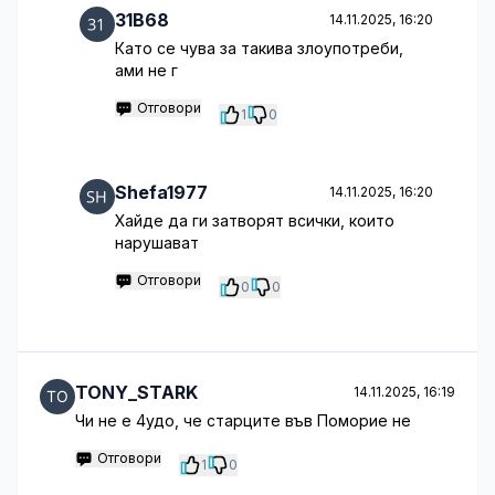
31B68
14.11.2025, 16:20
Като се чува за такива злоупотреби,
ами не г
Отговори
1
0
Shefa1977
14.11.2025, 16:20
Хайде да ги затворят всички, които
нарушават
Отговори
0
0
TONY_STARK
14.11.2025, 16:19
Чи не е 4удо, че старците във Поморие не
Отговори
1
0