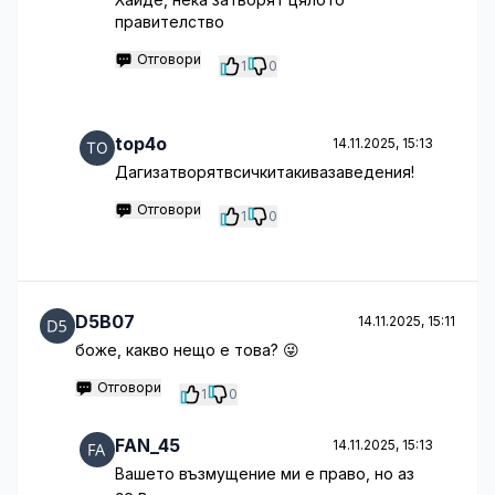
правителство
Отговори
1
0
top4o
14.11.2025, 15:13
Дагизатворятвсичкитакивазаведения!
Отговори
1
0
D5B07
14.11.2025, 15:11
боже, какво нещо е това? 😜
Отговори
1
0
FAN_45
14.11.2025, 15:13
Вашето възмущение ми е право, но аз