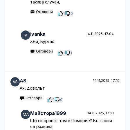
такива случаи,
Отговори
1
0
ivanka
14.11.2025, 17:04
Хей, Бургас
Отговори
1
1
AS
14.11.2025, 17:19
Ах, дqволът
Отговори
1
0
Майстора1999
14.11.2025, 17:21
Що си прават там в Поморие? България
се развива