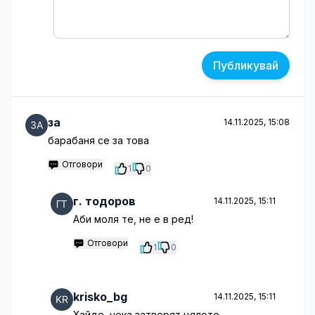
Публикувай
за
14.11.2025, 15:08
барабаня се за това
Отговори
1
0
г. тодоров
14.11.2025, 15:11
Аби моля те, не е в ред!
Отговори
1
0
krisko_bg
14.11.2025, 15:11
Хайде, нека затворят цялото