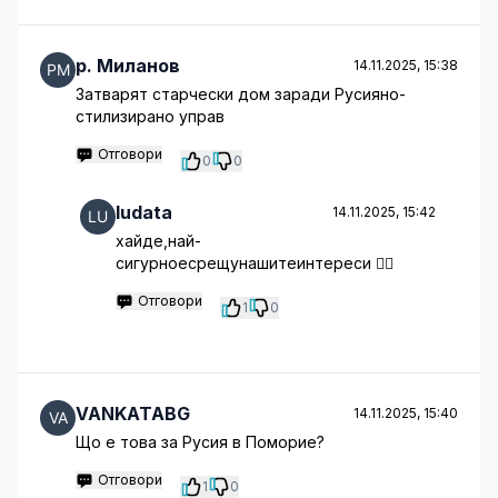
p. Миланов
14.11.2025, 15:38
Затварят старчески дом заради Русияно-
стилизирано управ
Отговори
0
0
ludata
14.11.2025, 15:42
хайде,най-
сигурноесрещунашитеинтереси 🤦‍♂️
Отговори
1
0
VANKATABG
14.11.2025, 15:40
Що е това за Русия в Поморие?
Отговори
1
0