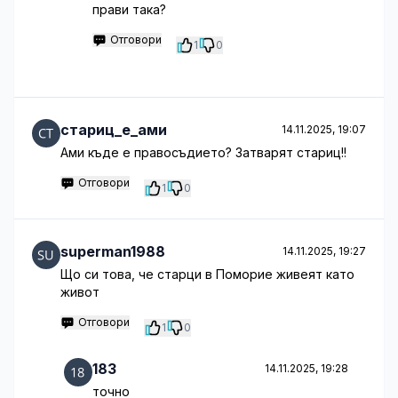
прави така?
Отговори
1
0
стариц_е_ами
14.11.2025, 19:07
Ами къде е правосъдието? Затварят стариц!!
Отговори
1
0
superman1988
14.11.2025, 19:27
Що си това, че старци в Поморие живеят като
живот
Отговори
1
0
183
14.11.2025, 19:28
точно