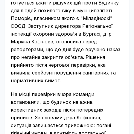
готується вжити рішучих дій проти Будинку
для людей похилого віку в муніципалітеті
Поморіє, власником якого є "Міладіноскі"
ЄООД. Заступник директора Регіональної
інспекції охорони здоров'я в Бургасі, д-р
Маріяна Кофінова, оголосила перед
репортерами, що до дня буде вручено наказ
про негайне закриття об'єкта. Рішення
прийнято після чергової перевірки, яка
виявила серйозні порушення санітарних та
нормативних вимог.
На місці перевірки вчора команди
встановили, що будинок не вжив
корективних заходів після попередніх
приписів. За словами д-ра Кофінової,
ситуація залишається тривожною: погані
гігієнічні умови, відсутність достатньої