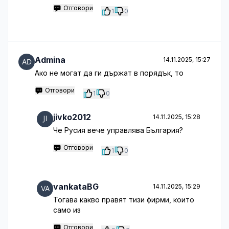
Отговори
1
0
Admina
14.11.2025, 15:27
Ако не могат да ги държат в порядък, то
Отговори
1
0
jivko2012
14.11.2025, 15:28
Че Русия вече управлява България?
Отговори
1
0
vankataBG
14.11.2025, 15:29
Тогава какво правят тизи фирми, които
само из
Отговори