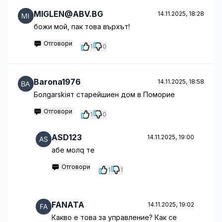
MIGLEN@ABV.BG
14.11.2025, 18:28
божи мой, пак това върхът!
Отговори
1
0
Barona1976
14.11.2025, 18:58
Болgarskiят старейшиен дом в Поморие
Отговори
1
0
ASD123
14.11.2025, 19:00
абе молq те
Отговори
1
1
FANATA
14.11.2025, 19:02
Какво е това за управление? Как се