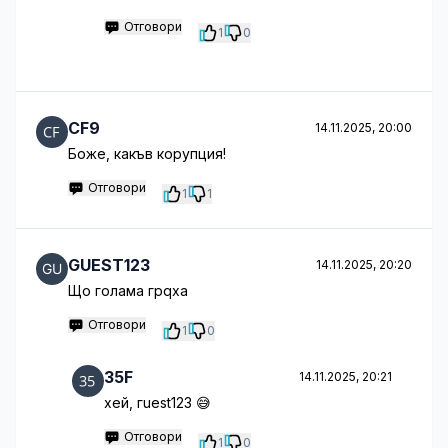
Отговори
1
0
CF9
14.11.2025, 20:00
Боже, какъв корупция!
Отговори
1
1
GUEST123
14.11.2025, 20:20
Що голама грqха
Отговори
1
0
35F
14.11.2025, 20:21
хей, гuest123 😅
Отговори
1
0