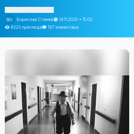
Изслушай статията
Борислав Станев
14.11.2025 • 15:02
8223 прегледа
137 коментара