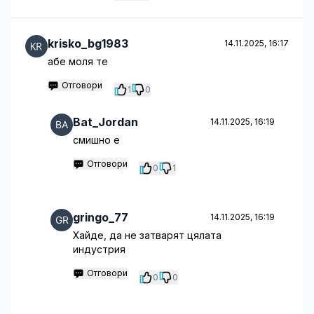
krisko_bg1983
14.11.2025, 16:17
абе моля те
Отговори
1
0
Bat_Jordan
14.11.2025, 16:19
смишно е
Отговори
0
1
gringo_77
14.11.2025, 16:19
Хайде, да не затварят цялата
индустрия
Отговори
0
0