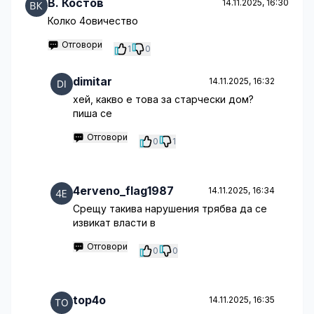
B. Костов
14.11.2025, 16:30
Колко 4овичество
Отговори
1
0
dimitar
14.11.2025, 16:32
хей, какво е това за старчески дом?
пиша се
Отговори
0
1
4erveno_flag1987
14.11.2025, 16:34
Срещу такива нарушения трябва да се
извикат власти в
Отговори
0
0
top4o
14.11.2025, 16:35