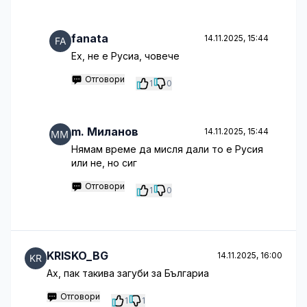
fanata
14.11.2025, 15:44
Ех, не е Русиа, човече
Отговори
1
0
m. Миланов
14.11.2025, 15:44
Нямам време да мисля дали то е Русия
или не, но сиг
Отговори
1
0
KRISKO_BG
14.11.2025, 16:00
Aх, пак такива загуби за Българиа
Отговори
1
1