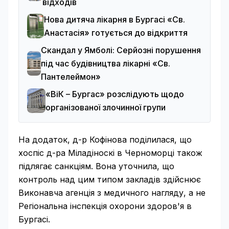
відходів
Нова дитяча лікарня в Бургасі «Св.
Анастасія» готується до відкриття
Скандал у Ямболі: Серйозні порушення
під час будівництва лікарні «Св.
Пантелеймон»
«ВіК – Бургас» розслідують щодо
організованої злочинної групи
На додаток, д-р Кофінова поділилася, що
хоспіс д-ра Міладіноскі в Черноморці також
підлягає санкціям. Вона уточнила, що
контроль над цим типом закладів здійснює
Виконавча агенція з медичного нагляду, а не
Регіональна інспекція охорони здоров'я в
Бургасі.