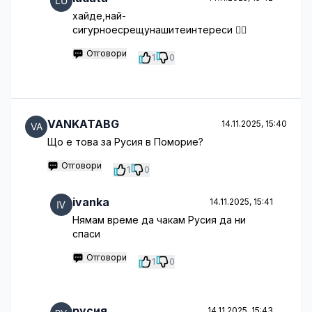
хайде,най-
сигурноесрещунашитеинтереси 🤦‍♂️
Отговори
1
0
VANKATABG
14.11.2025, 15:40
Що е това за Русия в Поморие?
Отговори
1
0
ivanka
14.11.2025, 15:41
Нямам време да чакам Русия да ни
спаси
Отговори
1
0
русия
14.11.2025, 15:43