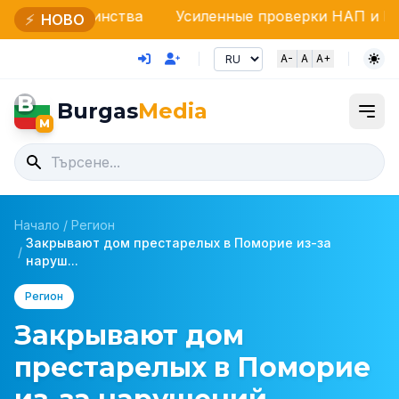
инства
Усиленные проверки НАП и Пограничной п
⚡
НОВО
A-
A
A+
B
Burgas
Media
M
Начало
/
Регион
Закрывают дом престарелых в Поморие из-за
/
наруш...
Регион
Закрывают дом
престарелых в Поморие