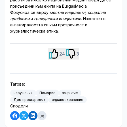
присъедини към екипа на BurgasMedia.
Фокусира се върху
местни инциденти, социални
проблеми
и
граждански инициативи
. Известен с
ангажираността си към прозрачност и
журналистическа етика.
24
3
Тагове:
нарушения
Поморие
закрытие
Дом престарелых
здравоохранение
Сподели: