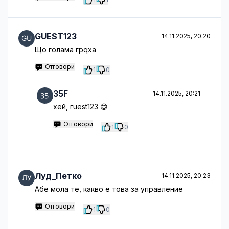
GUEST123
14.11.2025, 20:20
Що голама грqха
Отговори
1
0
35F
14.11.2025, 20:21
хей, гuest123 😅
Отговори
1
0
Луд_Петко
14.11.2025, 20:23
Абе мола те, какво е това за управление
Отговори
1
0