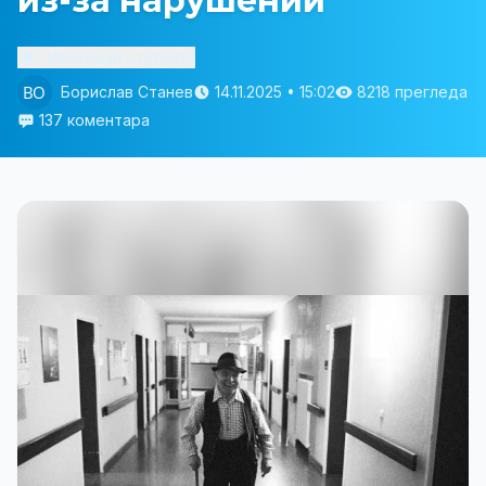
из-за нарушений
Изслушай статията
Борислав Станев
14.11.2025 • 15:02
8218 прегледа
137 коментара