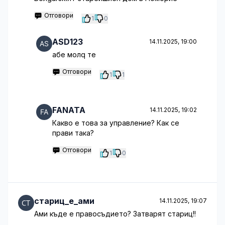
Отговори
1
0
ASD123
14.11.2025, 19:00
абе молq те
Отговори
1
1
FANATA
14.11.2025, 19:02
Какво е това за управление? Как се
прави така?
Отговори
1
0
стариц_е_ами
14.11.2025, 19:07
Ами къде е правосъдието? Затварят стариц!!