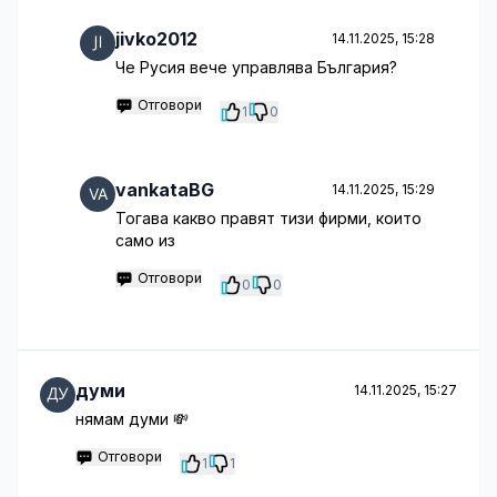
jivko2012
14.11.2025, 15:28
Че Русия вече управлява България?
Отговори
1
0
vankataBG
14.11.2025, 15:29
Тогава какво правят тизи фирми, които
само из
Отговори
0
0
думи
14.11.2025, 15:27
нямам думи 💸
Отговори
1
1