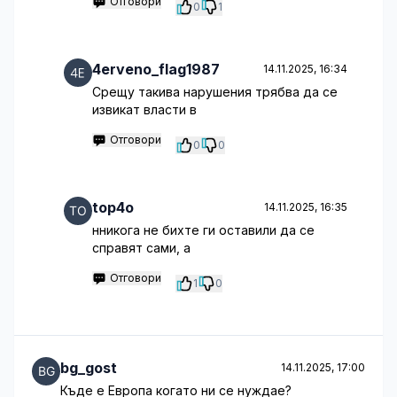
Отговори
0
1
4erveno_flag1987
14.11.2025, 16:34
Срещу такива нарушения трябва да се
извикат власти в
Отговори
0
0
top4o
14.11.2025, 16:35
нникога не бихте ги оставили да се
справят сами, а
Отговори
1
0
bg_gost
14.11.2025, 17:00
Къде е Европа когато ни се нуждае?