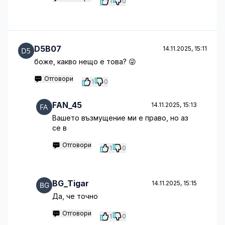
1
0
D5B07
14.11.2025, 15:11
боже, какво нещо е това? 😜
Отговори
1
0
FAN_45
14.11.2025, 15:13
Вашето възмущение ми е право, но аз
се в
Отговори
1
0
BG_Tigar
14.11.2025, 15:15
Да, че точно
Отговори
1
0