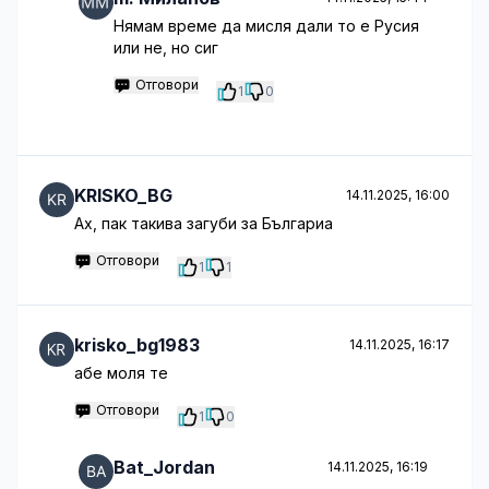
Нямам време да мисля дали то е Русия
или не, но сиг
Отговори
1
0
KRISKO_BG
14.11.2025, 16:00
Aх, пак такива загуби за Българиа
Отговори
1
1
krisko_bg1983
14.11.2025, 16:17
абе моля те
Отговори
1
0
Bat_Jordan
14.11.2025, 16:19