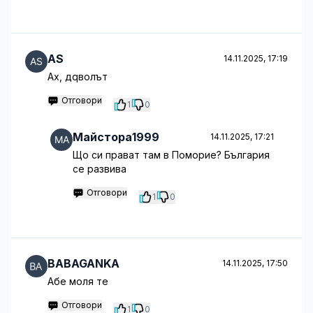
AS
14.11.2025, 17:19
Ах, дqволът
Отговори
1
0
Майстора1999
14.11.2025, 17:21
Що си прават там в Поморие? България
се развива
Отговори
1
0
BABAGANKA
14.11.2025, 17:50
Абе моля те
Отговори
1
0