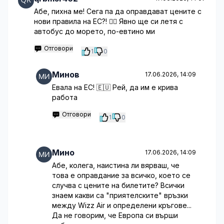
Абе, пихна ме! Сега па да оправдават цените с
нови правила на ЕС?! 🤦‍♂️ Явно ще си летя с
автобус до морето, по-евтино ми
Отговори
1
0
Минов
17.06.2026, 14:09
Евала на ЕС! 🇪🇺 Рей, да им е крива
работа
Отговори
1
0
Мино
17.06.2026, 14:09
Абе, колега, наистина ли вярваш, че
това е оправдание за всичко, което се
случва с цените на билетите? Всички
знаем какви са "приятелските" връзки
между Wizz Air и определени кръгове...
Да не говорим, че Европа си върши