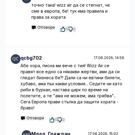
точно така! wizz air да се стегнат, че
сме в европа, бе! тук има правила и
права за хората
Отговори
1
0
qcbg702
17.06.2026, 14:59
Абе хора, писна ми вече с тия! Wizz Air се
правят все едно са някакви жертви, ами да си
гледат бизнеса бе?! Дали са ни евтини билети,
хубаво, ама пък какви условия... Седите ни като
риби в буркан, настава цирк по време на
полетите, а те "ама не можем, ама трябва"...
Сега Европа прави стъпка да защити хората -
браво!
Отговори
1
0
Млад_Граждан
17.06.2026, 15:02