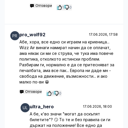
Отговори
1
0
pro_wolf92
17.06.2026, 17:58
Абе, хора, все едно си играем на криеница...
Wizz Air винаги намират начин да се оплачат,
ама някак си ми се струва, че тука има повече
политика, отколкото истински проблем.
Разбирам ги, нормално е да се притесняват за
печалбата, ама все пак... Европа ни даде мн -
свобода на движение, възможности... и ако
малко по-ви 😁
Отговори
1
0
ultra_hero
17.06.2026, 18:00
А бе, к'во значи "могат да оскъпят
билетите"? 🙄 То те и без правила си ги
държат на положение! Все едно да