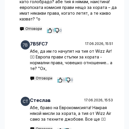
като голобрадо? абе тия я нямам, наистина!
европската комисия прави нещо за хората – да
имат някакви права, когато летят, а те какво
казват? “о
Отговори
1
0
7B5FC7
17.06.2026, 15:51
Абе, да им го начупят на тия от Wizz Air!
🤦‍♀️ Европа прави стъпки за хората -
нормални права, човешко отношение... а
те? "Ох,
Отговори
0
0
Стеслав
17.06.2026, 15:53
Абе, браво на Еврокомисията! Накрая
някой мисли за хората, а тия от Wizz Air
само за техните джобове. Все ще 🤷‍♂️
Отговори