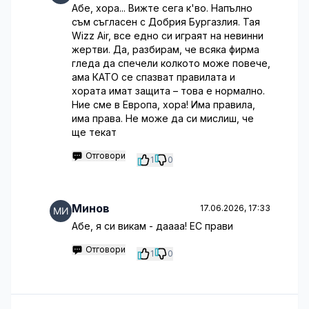
Абе, хора... Вижте сега к'во. Напълно
съм съгласен с Добрия Бургазлия. Тая
Wizz Air, все едно си играят на невинни
жертви. Да, разбирам, че всяка фирма
гледа да спечели колкото може повече,
ама КАТО се спазват правилата и
хората имат защита – това е нормално.
Ние сме в Европа, хора! Има правила,
има права. Не може да си мислиш, че
ще текат
Отговори
1
0
Минов
17.06.2026, 17:33
Абе, я си викам - даааа! ЕС прави
Отговори
1
0