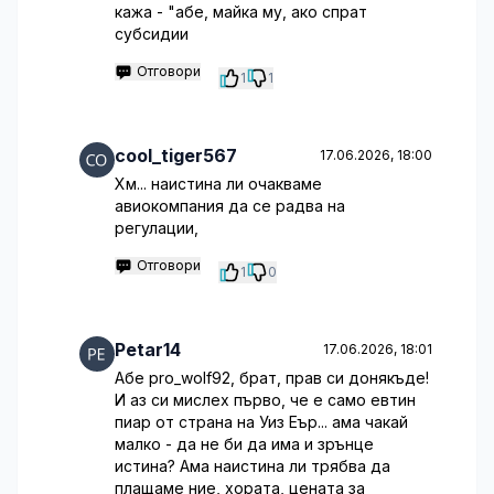
кажа - "абе, майка му, ако спрат
субсидии
Отговори
1
1
cool_tiger567
17.06.2026, 18:00
Хм... наистина ли очакваме
авиокомпания да се радва на
регулации,
Отговори
1
0
Petar14
17.06.2026, 18:01
Абе pro_wolf92, брат, прав си донякъде!
И аз си мислех първо, че е само евтин
пиар от страна на Уиз Еър... ама чакай
малко - да не би да има и зрънце
истина? Ама наистина ли трябва да
плащаме ние, хората, цената за