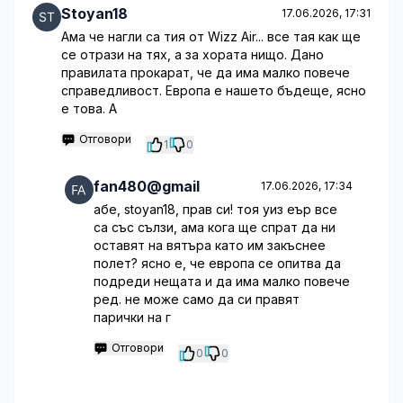
Stoyan18
17.06.2026, 17:31
Ама че нагли са тия от Wizz Air... все тая как ще
се отрази на тях, а за хората нищо. Дано
правилата прокарат, че да има малко повече
справедливост. Европа е нашето бъдеще, ясно
е това. А
Отговори
1
0
fan480@gmail
17.06.2026, 17:34
абе, stoyan18, прав си! тоя уиз еър все
са със сълзи, ама кога ще спрат да ни
оставят на вятъра като им закъснее
полет? ясно е, че европа се опитва да
подреди нещата и да има малко повече
ред. не може само да си правят
парички на г
Отговори
0
0