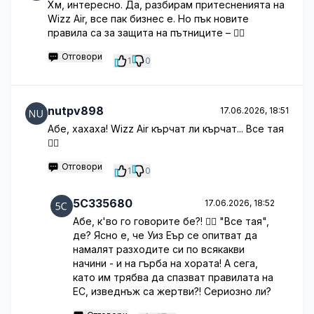
Хм, интересно. Да, разбирам притесненията на
Wizz Air, все пак бизнес е. Но пък новите
правила са за защита на пътниците – 🤷‍♂️
Отговори
1
0
nutpv898
17.06.2026, 18:51
Абе, хахаха! Wizz Air кърчат ли кърчат... Все тая
🤦‍♂️
Отговори
1
0
5C335680
17.06.2026, 18:52
Абе, к'во го говорите бе?! 🤦‍♂️ "Все тая",
де? Ясно е, че Уиз Еър се опитват да
намалят разходите си по всякакви
начини - и на гърба на хората! А сега,
като им трябва да спазват правилата на
ЕС, изведнъж са жертви?! Сериозно ли?