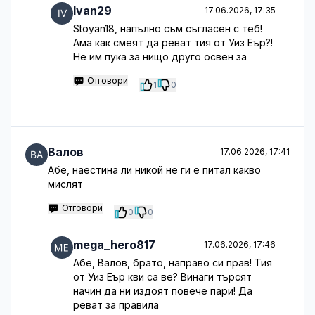
Ivan29
17.06.2026, 17:35
Stoyan18, напълно съм съгласен с теб!
Ама как смеят да реват тия от Уиз Еър?!
Не им пука за нищо друго освен за
Отговори
1
0
Валов
17.06.2026, 17:41
Абе, наестина ли никой не ги е питал какво
мислят
Отговори
0
0
mega_hero817
17.06.2026, 17:46
Абе, Валов, брато, направо си прав! Тия
от Уиз Еър кви са ве? Винаги търсят
начин да ни издоят повече пари! Да
реват за правила