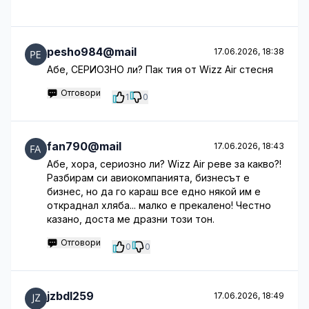
pesho984@mail
17.06.2026, 18:38
Абе, СЕРИОЗНО ли? Пак тия от Wizz Air стесня
Отговори
1
0
fan790@mail
17.06.2026, 18:43
Абе, хора, сериозно ли? Wizz Air реве за какво?!
Разбирам си авиокомпанията, бизнесът е
бизнес, но да го караш все едно някой им е
откраднал хляба... малко е прекалено! Честно
казано, доста ме дразни този тон.
Отговори
0
0
jzbdl259
17.06.2026, 18:49