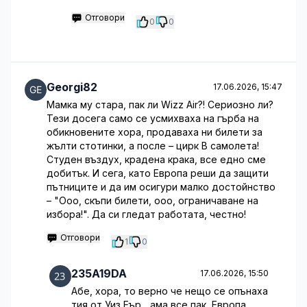
Отговори
0
0
Georgi82
17.06.2026, 15:47
Мамка му стара, пак ли Wizz Air?! Сериозно ли?
Тези досега само се усмихваха на гърба на
обикновените хора, продаваха ни билети за
жълти стотинки, а после – цирк В самолета!
Студен въздух, крадена крака, все едно сме
добитък. И сега, като Европа реши да защити
пътниците и да им осигури малко достойнство
– "Ооо, скъпи билети, ооо, ограничаване на
избора!". Да си гледат работата, честно!
Отговори
1
0
235A19DA
17.06.2026, 15:50
Абе, хора, то верно че нещо се опънаха
тия от Уиз Еър... ама все пак, Европа