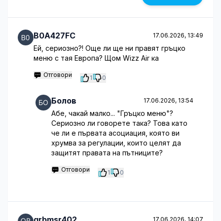
B0A427FC
17.06.2026, 13:49
Ей, сериозно?! Още ли ще ни правят гръцко
меню с тая Европа? Щом Wizz Air ка
Отговори
1
0
Болов
17.06.2026, 13:54
Абе, чакай малко... "Гръцко меню"?
Сериозно ли говорете така? Това като
че ли е първата асоциация, която ви
хрумва за регулации, които целят да
защитят правата на пътниците?
Отговори
1
0
qrbmsr402
17.06.2026, 14:07