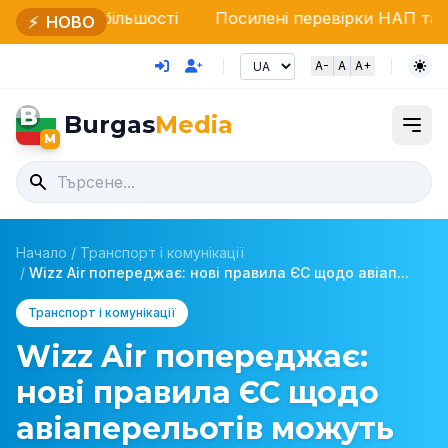
більшості
Посилені перевірки НАП та Прикордонної
⚡
НОВО
A-
A
A+
B
Burgas
Media
M
Начало
/
Транспорт і комунікації
/
Wizz Air попереджає: нові правила ЄС щодо авіап...
Транспорт і комунікації
Wizz Air попереджає:
нові правила ЄС щодо
авіаперельотів можуть