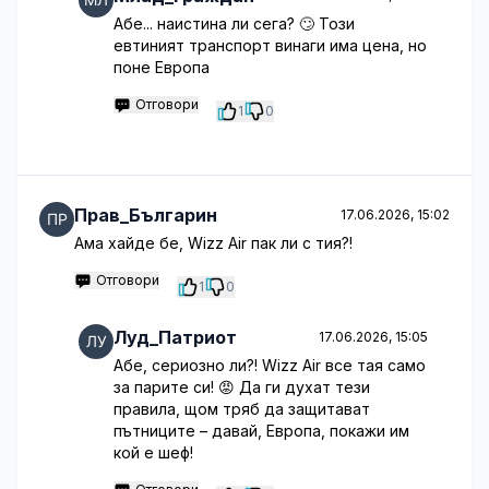
Абе... наистина ли сега? 🙄 Този
евтиният транспорт винаги има цена, но
поне Европа
Отговори
1
0
Прав_Българин
17.06.2026, 15:02
Ама хайде бе, Wizz Air пак ли с тия?!
Отговори
1
0
Луд_Патриот
17.06.2026, 15:05
Абе, сериозно ли?! Wizz Air все тая само
за парите си! 😡 Да ги духат тези
правила, щом тряб да защитават
пътниците – давай, Европа, покажи им
кой е шеф!