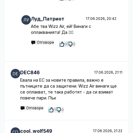
Луд_Патриот
17.06.2026, 20:42
Абе тва Wizz Air, ей! Винаги с
оплакванията! Да 🤷‍♂️
Отговори
0
0
DEC846
17.06.2026, 21:11
Евала на ЕС за новите правила, важно е
пътниците да са защитени. Wizz Air винаги ще
се оплакват, те така работят - да си взимат
повече пари. Пък
Отговори
1
0
cool_wolf549
17.06.2026, 21:22