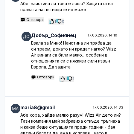
Абе, наистина ли това е лошо? Защитата на
правата на пътниците не може
Отговори
1
0
Добър_Софиянец
17.06.2026, 14:10
Евала за Мино! Наистина ли трябва да
си траем, докато ни крадат нагло? Wizz
Air винаги са били малко... особени в
отношенията си с някакви сили извън
Европа. Да защита
Отговори
1
1
maria8@gmail
17.06.2026, 14:33
Абе хора, хайде малко разум! Wizz Air дето ли?
Тази компания май забравиха откъде тръгнаха
и каква беше ситуацията преди години - бая
евтини билети да, ама и условия… като в