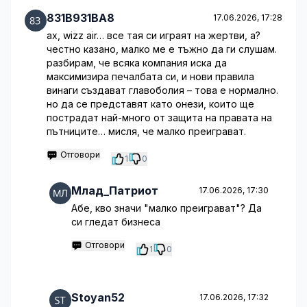
831B931BA8
17.06.2026, 17:28
ах, wizz air… все тая си играят на жертви, а?
честно казано, малко ме е тъжно да ги слушам.
разбирам, че всяка компания иска да
максимизира печалбата си, и нови правила
винаги създават главоболия – това е нормално.
но да се представят като онези, които ще
пострадат най-много от защита на правата на
пътниците… мисля, че малко преиграват.
Отговори
1
0
Млад_Патриот
17.06.2026, 17:30
Абе, кво значи "малко преиграват"? Да
си гледат бизнеса
Отговори
1
0
Stoyan52
17.06.2026, 17:32