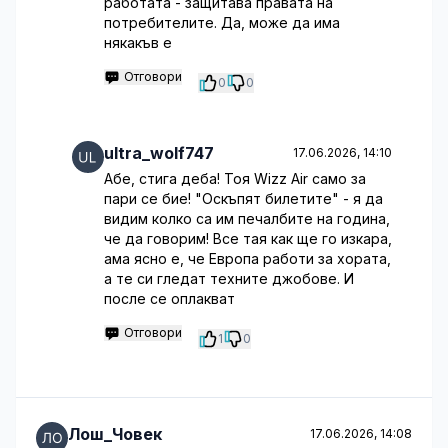
работата - защитава правата на
потребителите. Да, може да има
някакъв е
Отговори
0
0
ultra_wolf747
17.06.2026, 14:10
Абе, стига деба! Тоя Wizz Air само за
пари се бие! "Оскъпят билетите" - я да
видим колко са им печалбите на година,
че да говорим! Все тая как ще го изкара,
ама ясно е, че Европа работи за хората,
а те си гледат техните джобове. И
после се оплакват
Отговори
1
0
Лош_Човек
17.06.2026, 14:08