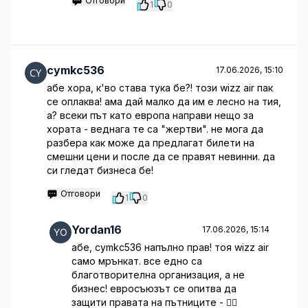
Отговори
1
0
cymkc536
17.06.2026, 15:10
абе хора, к'во става тука бе?! този wizz air пак
се оплаква! ама дай малко да им е лесно на тия,
а? всеки път като европа направи нещо за
хората - веднага те са "жертви". не мога да
разбера как може да предлагат билети на
смешни цени и после да се правят невинни. да
си гледат бизнеса бе!
Отговори
1
0
Yordan16
17.06.2026, 15:14
абе, cymkc536 напълно прав! тоя wizz air
само мрънкат. все едно са
благотворителна организация, а не
бизнес! евросъюзът се опитва да
защити правата на пътниците - 🤷‍♂️