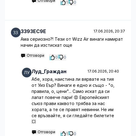
Отговори
1
0
3393EC9E
17.06.2026, 20:37
Ама сериозно?! Тези от Wizz Air винаги намират
начин да изстискат още
Отговори
0
0
Луд_Граждан
17.06.2026, 20:40
Абе, хора, наистина ли вярвате на тия
от Уиз Еър? Винаги е едно и също - "о,
правила, о, цени"... Само искат да си
лапат повече пари! 😡 Европейският
съюз прави каквото трябва за нас
хората, а те се правят невинни. Не им
се връзвайте, я си гледайте билетите
💥
Отговори
1
0