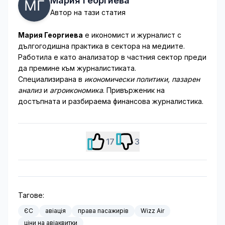
Мария Георгиева
Автор на тази статия
Мария Георгиева
е икономист и журналист с
дългогодишна практика в сектора на медиите.
Работила е като анализатор в частния сектор преди
да премине към журналистиката.
Специализирана в
икономически политики, пазарен
анализ
и
агроикономика
. Привърженик на
достъпната и разбираема финансова журналистика.
17
3
Тагове:
ЄС
авіація
права пасажирів
Wizz Air
ціни на авіаквитки