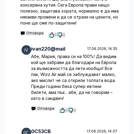
консервна кутия. Сега Европа прави нещо
полезно, защитава хората, нормално е да има
някакви промени и да се отрази на цените, но
поне ще сме по-защитени!
Отговори
0
0
ivan220@mail
17.06.2026, 14:35
Абе, Мария, права си на 100%! Да видим
кой ще забрави да благодари на Европа
за възможността да лети изобщо! Все
пак, Wizz Air май се заблуждават малко,
ако мислит че са открили топлата вода.
Преди години бяха супер евтини
билети, ама пък... абе, да не говорим –
като в сандвич!
Отговори
0
0
0C53CB
17.06.2026, 14:37