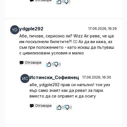
1
1
ydgple292
17.06.2026, 16:29
Абе, пичове, сериозно ли? Wizz Air реве, че ще
им поскъпнели билетите?! 🤦‍♂️ Аз да ви кажа, аз
съм при положението - като искаш да пътуваш
с цивилизовани условия и малко
Отговори
1
0
Истински_Софиянец
17.06.2026, 16:30
абе, ydgple292 прав си напълно! тоя уиз
еър само знаят как да реват за пари.
вместо да се оправят и да осигу
Отговори
0
0