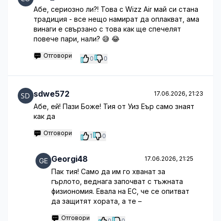
Абе, сериозно ли?! Това с Wizz Air май си стана
традиция - все нещо намират да оплакват, ама
винаги е свързано с това как ще спечелят
повече пари, нали? 😅 😂
Отговори
0
0
sdwe572
17.06.2026, 21:23
Абе, ей! Пази Боже! Тия от Уиз Еър само знаят
как да
Отговори
1
0
Georgi48
17.06.2026, 21:25
Пак тия! Само да им го хванат за
гърлото, веднага започват с тъжната
физиономия. Евала на ЕС, че се опитват
да защитят хората, а те –
Отговори
0
0