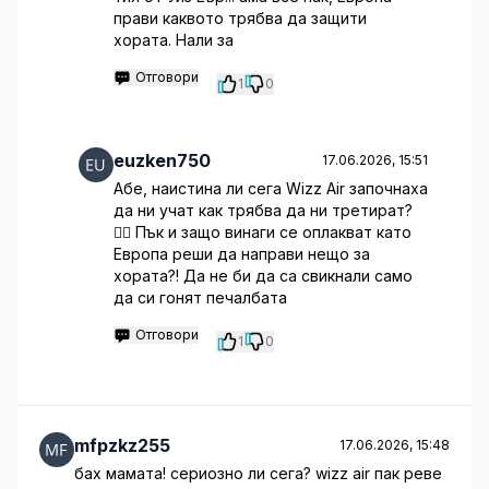
прави каквото трябва да защити
хората. Нали за
Отговори
1
0
euzken750
17.06.2026, 15:51
Абе, наистина ли сега Wizz Air започнаха
да ни учат как трябва да ни третират?
🤦‍♂️ Пък и защо винаги се оплакват като
Европа реши да направи нещо за
хората?! Да не би да са свикнали само
да си гонят печалбата
Отговори
1
0
mfpzkz255
17.06.2026, 15:48
бах мамата! сериозно ли сега? wizz air пак реве