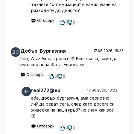
техните "оптимизации" и намаляване на
разходите до дъното?
Отговори
1
0
Добър_Бургазлия
17.06.2026, 18:22
Пич, Wizz Air пак реват! 🤣 Все тая са, само да
им е кеф печалбата. Европа ни
Отговори
0
0
real272@eu
17.06.2026, 18:23
абе, добър_бургазлия, ама сериозно
ли? да реват сега, след като досега си
живееха на наши гръб? не знам как все
👏
Отговори
1
0