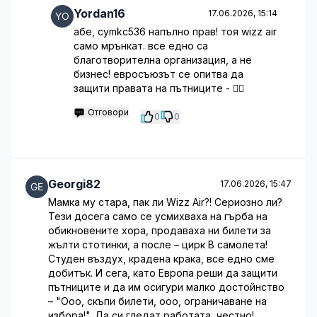
Yordan16
17.06.2026, 15:14
абе, cymkc536 напълно прав! тоя wizz air
само мрънкат. все едно са
благотворителна организация, а не
бизнес! евросъюзът се опитва да
защити правата на пътниците - 🤷‍♂️
Отговори
0
0
Georgi82
17.06.2026, 15:47
Мамка му стара, пак ли Wizz Air?! Сериозно ли?
Тези досега само се усмихваха на гърба на
обикновените хора, продаваха ни билети за
жълти стотинки, а после – цирк В самолета!
Студен въздух, крадена крака, все едно сме
добитък. И сега, като Европа реши да защити
пътниците и да им осигури малко достойнство
– "Ооо, скъпи билети, ооо, ограничаване на
избора!". Да си гледат работата, честно!