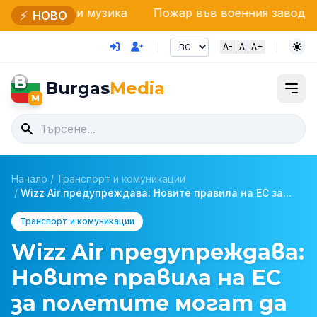
 и музика
Пожар във военния завод край Белица:
⚡
НОВО
A-
A
A+
B
Burgas
Media
M
Начало
/
Транспорт и комуникации
/
Wizz Air предупреждава: Новите правила на ЕС за...
Транспорт и комуникации
Wizz Air предупреждава:
Новите правила на ЕС
за полетите могат да