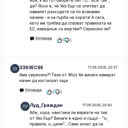
Абе, к'во го говорите бе?! 🤦‍♂️ "Все тая",
де? Ясно е, че Уиз Еър се опитват да
намалят разходите си по всякакви
начини - и на гърба на хората! А сега,
като им трябва да спазват правилата на
ЕС, изведнъж са жертви?! Сериозно ли?
Отговори
1
0
3393EC9E
17.06.2026, 20:37
Ама сериозно?! Тези от Wizz Air винаги намират
начин да изстискат още
Отговори
0
0
Луд_Граждан
17.06.2026, 20:40
Абе, хора, наистина ли вярвате на тия
от Уиз Еър? Винаги е едно и също - "о,
правила, о, цени"... Само искат да си