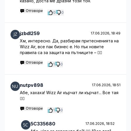
казано, доста ме дразни този тон.
Отговори
0
0
jzbdl259
17.06.2026, 18:49
Хм, интересно. Да, разбирам притесненията на
Wizz Air, все пак бизнес е. Но пък новите
правила са за защита на пътниците – 🤷‍♂️
Отговори
1
0
nutpv898
17.06.2026, 18:51
Абе, хахаха! Wizz Air кърчат ли кърчат... Все тая
🤦‍♂️
Отговори
1
0
5C335680
17.06.2026, 18:52