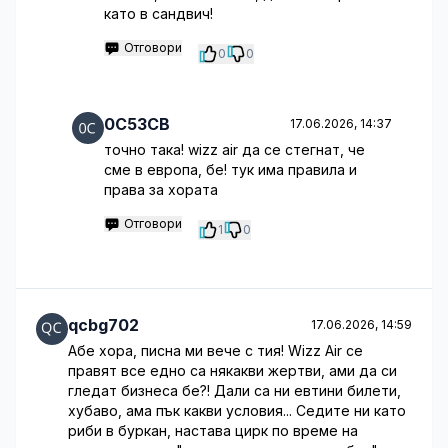
като в сандвич!
Отговори
0
0
0C53CB
17.06.2026, 14:37
точно така! wizz air да се стегнат, че
сме в европа, бе! тук има правила и
права за хората
Отговори
1
0
qcbg702
17.06.2026, 14:59
Абе хора, писна ми вече с тия! Wizz Air се
правят все едно са някакви жертви, ами да си
гледат бизнеса бе?! Дали са ни евтини билети,
хубаво, ама пък какви условия... Седите ни като
риби в буркан, настава цирк по време на