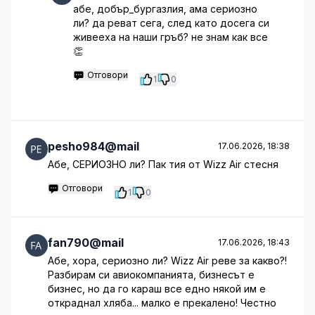
абе, добър_бургазлия, ама сериозно
ли? да реват сега, след като досега си
живееха на наши гръб? не знам как все
👏
Отговори
1
0
pesho984@mail
17.06.2026, 18:38
Абе, СЕРИОЗНО ли? Пак тия от Wizz Air стесня
Отговори
1
0
fan790@mail
17.06.2026, 18:43
Абе, хора, сериозно ли? Wizz Air реве за какво?!
Разбирам си авиокомпанията, бизнесът е
бизнес, но да го караш все едно някой им е
откраднал хляба... малко е прекалено! Честно