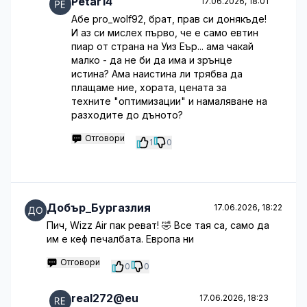
Petar14
17.06.2026, 18:01
Абе pro_wolf92, брат, прав си донякъде!
И аз си мислех първо, че е само евтин
пиар от страна на Уиз Еър... ама чакай
малко - да не би да има и зрънце
истина? Ама наистина ли трябва да
плащаме ние, хората, цената за
техните "оптимизации" и намаляване на
разходите до дъното?
Отговори
1
0
Добър_Бургазлия
17.06.2026, 18:22
Пич, Wizz Air пак реват! 🤣 Все тая са, само да
им е кеф печалбата. Европа ни
Отговори
0
0
real272@eu
17.06.2026, 18:23