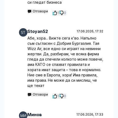
си гледат бизнеса
Отговори
1
0
Stoyan52
17.06.2026, 17:32
Абе, хора... Вижте сега к'во. Напълно
съм съгласен с Добрия Бургазлия. Тая
Wizz Air, все едно си играят на невинни
жертви. Да, разбирам, че всяка фирма
гледа да спечели колкото може повече,
ама КАТО се спазват правилата и
хората имат защита – това е нормално.
Ние сме в Европа, хора! Има правила,
има права. Не може да си мислиш, че
ще текат
Отговори
1
0
Минов
17.06.2026, 17:33