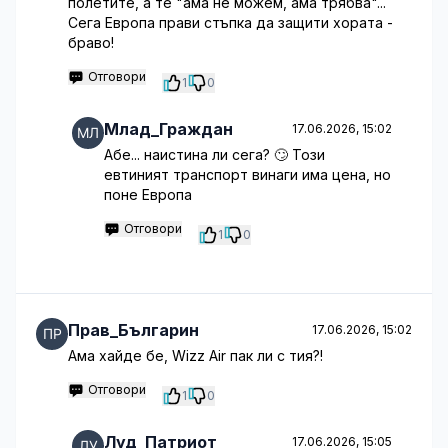
полетите, а те "ама не можем, ама трябва"...
Сега Европа прави стъпка да защити хората -
браво!
Отговори
1
0
Млад_Граждан
17.06.2026, 15:02
Абе... наистина ли сега? 🙄 Този
евтиният транспорт винаги има цена, но
поне Европа
Отговори
1
0
Прав_Българин
17.06.2026, 15:02
Ама хайде бе, Wizz Air пак ли с тия?!
Отговори
1
0
Луд_Патриот
17.06.2026, 15:05