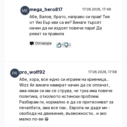
mega_hero817
17.06.2026, 17:46
Абе, Валов, брато, направо си прав! Тия
от Уиз Еър кви са ве? Винаги търсят
начин да ни издоят повече пари! Да
реват за правила
Отговори
1
0
pro_wolf92
17.06.2026, 17:58
Абе, хора, все едно си играем на криеница...
Wizz Air винаги намират начин да се оплачат,
ама някак си ми се струва, че тука има повече
политика, отколкото истински проблем.
Разбирам ги, нормално е да се притесняват за
печалбата, ама все пак... Европа ни даде мн -
свобода на движение, възможности... и ако
малко по-ви 😁