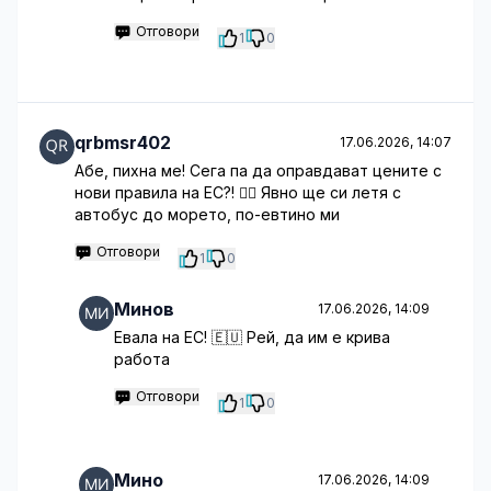
Отговори
1
0
qrbmsr402
17.06.2026, 14:07
Абе, пихна ме! Сега па да оправдават цените с
нови правила на ЕС?! 🤦‍♂️ Явно ще си летя с
автобус до морето, по-евтино ми
Отговори
1
0
Минов
17.06.2026, 14:09
Евала на ЕС! 🇪🇺 Рей, да им е крива
работа
Отговори
1
0
Мино
17.06.2026, 14:09