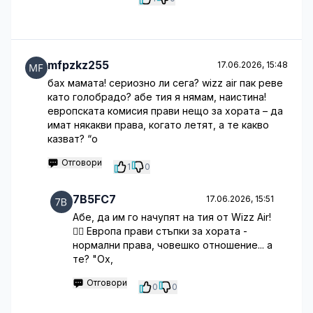
mfpzkz255
17.06.2026, 15:48
бах мамата! сериозно ли сега? wizz air пак реве
като голобрадо? абе тия я нямам, наистина!
европската комисия прави нещо за хората – да
имат някакви права, когато летят, а те какво
казват? “о
Отговори
1
0
7B5FC7
17.06.2026, 15:51
Абе, да им го начупят на тия от Wizz Air!
🤦‍♀️ Европа прави стъпки за хората -
нормални права, човешко отношение... а
те? "Ох,
Отговори
0
0