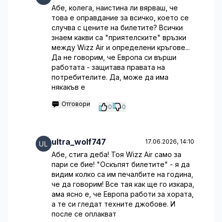
Абе, колега, наистина ли вярваш, че
това е оправдание за всичко, което се
случва с цените на билетите? Всички
знаем какви са "приятелските" връзки
между Wizz Air и определени кръгове...
Да не говорим, че Европа си върши
работата - защитава правата на
потребителите. Да, може да има
някакъв е
Отговори
0
0
ultra_wolf747
17.06.2026, 14:10
Абе, стига деба! Тоя Wizz Air само за
пари се бие! "Оскъпят билетите" - я да
видим колко са им печалбите на година,
че да говорим! Все тая как ще го изкара,
ама ясно е, че Европа работи за хората,
а те си гледат техните джобове. И
после се оплакват