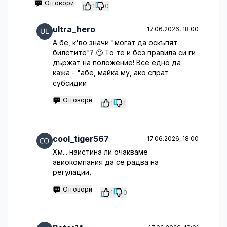
Отговори
1
0
ultra_hero
17.06.2026, 18:00
А бе, к'во значи "могат да оскъпят
билетите"? 🙄 То те и без правила си ги
държат на положение! Все едно да
кажа - "абе, майка му, ако спрат
субсидии
Отговори
1
1
cool_tiger567
17.06.2026, 18:00
Хм... наистина ли очакваме
авиокомпания да се радва на
регулации,
Отговори
1
0