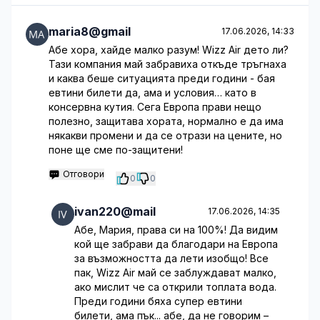
maria8@gmail
17.06.2026, 14:33
Абе хора, хайде малко разум! Wizz Air дето ли?
Тази компания май забравиха откъде тръгнаха
и каква беше ситуацията преди години - бая
евтини билети да, ама и условия… като в
консервна кутия. Сега Европа прави нещо
полезно, защитава хората, нормално е да има
някакви промени и да се отрази на цените, но
поне ще сме по-защитени!
Отговори
0
0
ivan220@mail
17.06.2026, 14:35
Абе, Мария, права си на 100%! Да видим
кой ще забрави да благодари на Европа
за възможността да лети изобщо! Все
пак, Wizz Air май се заблуждават малко,
ако мислит че са открили топлата вода.
Преди години бяха супер евтини
билети, ама пък... абе, да не говорим –