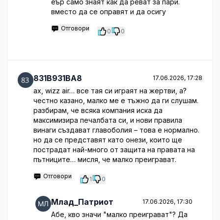
еър само знаят как да реват за пари.
вместо да се оправят и да осигу
Отговори
0
0
831B931BA8
17.06.2026, 17:28
ах, wizz air… все тая си играят на жертви, а?
честно казано, малко ме е тъжно да ги слушам.
разбирам, че всяка компания иска да
максимизира печалбата си, и нови правила
винаги създават главоболия – това е нормално.
но да се представят като онези, които ще
пострадат най-много от защита на правата на
пътниците… мисля, че малко преиграват.
Отговори
1
0
Млад_Патриот
17.06.2026, 17:30
Абе, кво значи "малко преиграват"? Да