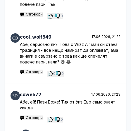
повече пари. Пък
Отговори
1
0
cool_wolf549
17.06.2026, 21:22
Абе, сериозно ли?! Това с Wizz Air май си стана
традиция - все нещо намират да оплакват, ама
винаги е свързано с това как ще спечелят
повече пари, нали? 😅 😂
Отговори
0
0
sdwe572
17.06.2026, 21:23
Абе, ей! Пази Боже! Тия от Уиз Еър само знаят
как да
Отговори
1
0