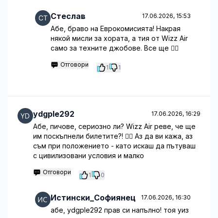
Стеслав
17.06.2026, 15:53
Абе, браво на Еврокомисията! Накрая
някой мисли за хората, а тия от Wizz Air
само за техните джобове. Все ще 🤷‍♂️
Отговори
1
1
ydgple292
17.06.2026, 16:29
Абе, пичове, сериозно ли? Wizz Air реве, че ще
им поскъпнели билетите?! 🤦‍♂️ Аз да ви кажа, аз
съм при положението - като искаш да пътуваш
с цивилизовани условия и малко
Отговори
1
0
Истински_Софиянец
17.06.2026, 16:30
абе, ydgple292 прав си напълно! тоя уиз