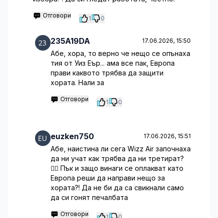
Отговори
1
0
235A19DA
17.06.2026, 15:50
Абе, хора, то верно че нещо се опънаха
тия от Уиз Еър... ама все пак, Европа
прави каквото трябва да защити
хората. Нали за
Отговори
1
0
euzken750
17.06.2026, 15:51
Абе, наистина ли сега Wizz Air започнаха
да ни учат как трябва да ни третират?
🤦‍♂️ Пък и защо винаги се оплакват като
Европа реши да направи нещо за
хората?! Да не би да са свикнали само
да си гонят печалбата
Отговори
1
0