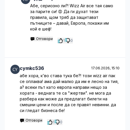
Абе, сериозно ли?! Wizz Air все тая само
за парите си! 😡 Да ги духат тези
правила, щом тряб да защитават
пътниците – давай, Европа, покажи им
кой е шеф!
Отговори
1
0
cymkc536
17.06.2026, 15:10
абе хора, к'во става тука бе?! този wizz air пак
се оплаква! ама дай малко да им е лесно на тия,
а? всеки път като европа направи нещо за
хората - веднага те са "жертви". не мога да
разбера как може да предлагат билети на
смешни цени и после да се правят невинни. да
си гледат бизнеса бе!
Отговори
1
0