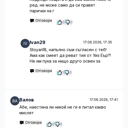
ред. не може само да си правят
парички на г
Отговори
0
0
Ivan29
17.06.2026, 17:35
Stoyan18, напълно съм съгласен с теб!
Ама как смеят да реват тия от Уиз Еър?!
Не им пука за нищо друго освен за
Отговори
1
0
Валов
17.06.2026, 17:41
Абе, наестина ли никой не ги е питал какво
мислят
Отговори
0
0