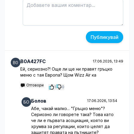
Публикувай
B0A427FC
17.06.2026, 13:49
Ей, сериозно?! Още ли ще ни правят гръцко
меню с тая Европа? Щом Wizz Air ка
Отговори
1
0
Болов
17.06.2026, 13:54
Абе, чакай малко... "Гръцко меню"?
Сериозно ли говорете така? Това като
че ли е първата асоциация, която ви
хрумва за регулации, които целят да
защитят правата на пътниците?