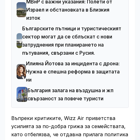
МВнР с важни указания: Полети от
Израел и обстановката в Близкия
изток
Българските пътници и туристическият
сектор могат да се сблъскат с нови
затруднения при планирането на
пътувания, свързани с Русия.
Илияна Йотова за инцидента с дрона:
Нужна е спешна реформа в защитата
ни
България залага на въздушна и жп
свързаност за повече туристи
Въпреки критиките, Wizz Air приветства
усилията за по-добра грижа за семействата,
като отбелязва, че отдавна прилага политика