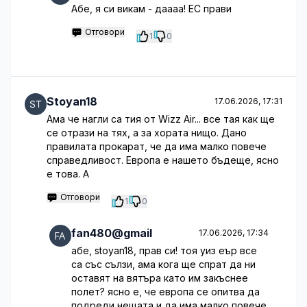
Абе, я си викам - даааа! ЕС прави
Отговори
1
0
Stoyan18
17.06.2026, 17:31
Ама че нагли са тия от Wizz Air... все тая как ще
се отрази на тях, а за хората нищо. Дано
правилата прокарат, че да има малко повече
справедливост. Европа е нашето бъдеще, ясно
е това. А
Отговори
1
0
fan480@gmail
17.06.2026, 17:34
абе, stoyan18, прав си! тоя уиз еър все
са със сълзи, ама кога ще спрат да ни
оставят на вятъра като им закъснее
полет? ясно е, че европа се опитва да
подреди нещата и да има малко повече