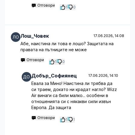
Отговори
1
0
Лош_Човек
17.06.2026, 14:08
Абе, наистина ли това е лошо? Защитата на
правата на пътниците не може
Отговори
1
0
Добър_Софиянец
17.06.2026, 14:10
Евала за Мино! Наистина ли трябва да
си траем, докато ни крадат нагло? Wizz
Air винаги са били малко... особени в
отношенията си с някакви сили извън
Европа. Да защита
Отговори
1
1