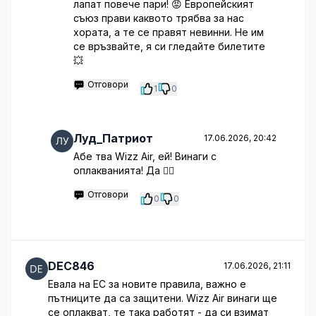
лапат повече пари! 😡 Европейският
съюз прави каквото трябва за нас
хората, а те се правят невинни. Не им
се връзвайте, я си гледайте билетите
💥
Отговори
1
0
Луд_Патриот
17.06.2026, 20:42
Абе тва Wizz Air, ей! Винаги с
оплакванията! Да 🤷‍♂️
Отговори
0
0
DEC846
17.06.2026, 21:11
Евала на ЕС за новите правила, важно е
пътниците да са защитени. Wizz Air винаги ще
се оплакват, те така работят - да си взимат