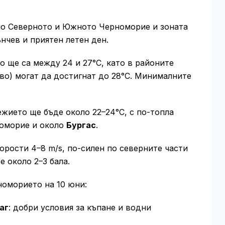
о Северното и Южното Черноморие и зоната
нчев и приятен летен ден.
 ще са между 24 и 27°C, като в районите
во) могат да достигнат до 28°C. Минималните
жието ще бъде около 22–24°C, с по-топла
номорие и около
Бургас
.
орости 4–8 m/s, по-силен по северните части
 около 2–3 бала.
номорието на 10 юни:
аг
: добри условия за къпане и водни