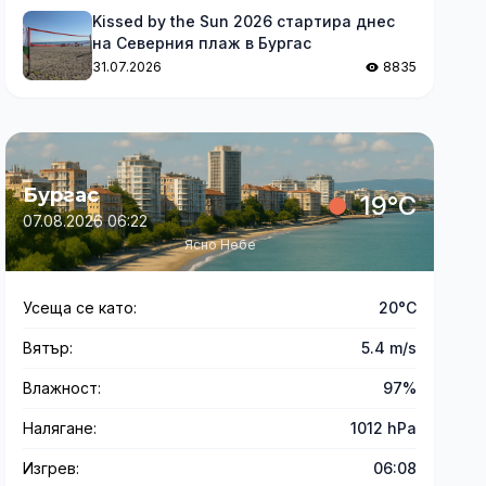
Kissed by the Sun 2026 стартира днес
на Северния плаж в Бургас
31.07.2026
8835
Бургас
19°C
07.08.2026 06:22
Ясно Небе
Усеща се като:
20°C
Вятър:
5.4 m/s
Влажност:
97%
Налягане:
1012 hPa
Изгрев:
06:08