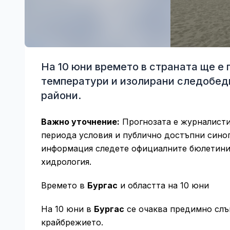
На 10 юни времето в страната ще е 
температури и изолирани следобедн
райони.
Важно уточнение:
Прогнозата е журналисти
периода условия и публично достъпни синоп
информация следете официалните бюлетини 
хидрология.
Времето в
Бургас
и областта на 10 юни
На 10 юни в
Бургас
се очаква предимно слън
крайбрежието.