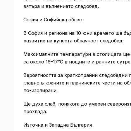
вятъра и вълнението следобед.
София и Софийска област
В София и региона на 10 юни времето ще бъд
развитие на купеста облачност следобед.
Максималните температури в столицата ще 
са около 16–17°C в нощните и ранните сутр
Вероятността за краткотрайни следобедни 
главно в южните и планинските части на об
по-изолирани.
Ще духа слаб, понякога до умерен североизт
прохлада.
Източна и Западна България