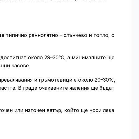
е типично раннолятно – слънчево и топло, с
достигнат около 29–30°C, а минималните ще
ешни часове.
превалявания и гръмотевици е около 20–30%,
ластта. В града очакваните явления ще бъдат
очен или източен вятър, който ще носи лека