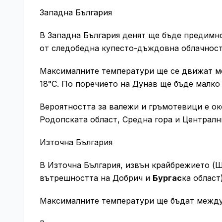
Западна България
В Западна България денят ще бъде предимно
от следобедна купесто-дъждовна облачност
Максималните температури ще се движат ме
18°C. По поречието на Дунав ще бъде малко
Вероятността за валежи и гръмотевици е ок
Родопската област, Средна гора и Централн
Източна България
В Източна България, извън крайбрежието (Ш
вътрешността на Добрич и
Бургас
ка област
Максималните температури ще бъдат между 2