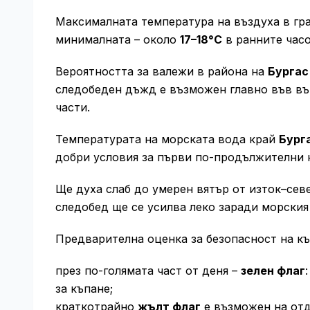
Максималната температура на въздуха в гр
минималната – около
17–18°C
в ранните часо
Вероятността за валежи в района на
Бургас
следобеден дъжд е възможен главно във въ
части.
Температурата на морската вода край
Бург
добри условия за първи по-продължителни 
Ще духа слаб до умерен вятър от изток–сев
следобед ще се усилва леко заради морския
Предварителна оценка за безопасност на къп
през по-голямата част от деня –
зелен флаг
за къпане;
краткотрайно
жълт флаг
е възможен на отд