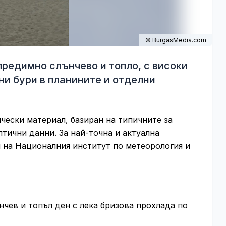
© BurgasMedia.com
предимно слънчево и топло, с високи
и бури в планините и отделни
чески материал, базиран на типичните за
тични данни. За най-точна и актуална
на Националния институт по метеорология и
чев и топъл ден с лека бризова прохлада по