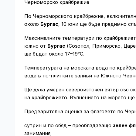
Черноморско крайбрежие
По Черноморското крайбрежие, включителн
около
Бургас
, 10 юни ще бъде предимно слъ
Максималните температури по крайбрежието
южно от
Бургас
(Созопол, Приморско, Царе
ще бъдат около 17–19°C.
Температурата на морската вода по крайбре
вода в по-плитките заливи на Южното Чер
Ще духа умерен североизточен вятър със ск
на крайбрежието. Вълнението на морето ще е
Предварителна оценка за флаговете по Чер
сутрин и по обяд – преобладаващо
зелен фл
занимания;