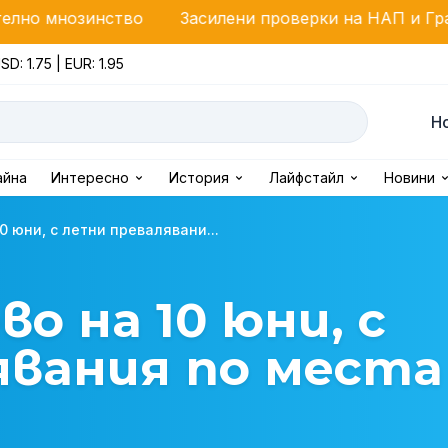
ство
Засилени проверки на НАП и Гранична полици
SD: 1.75 | EUR: 1.95
Н
айна
Интересно
История
Лайфстайл
Новини
0 юни, с летни превалявани...
во на 10 юни, с
явания по места