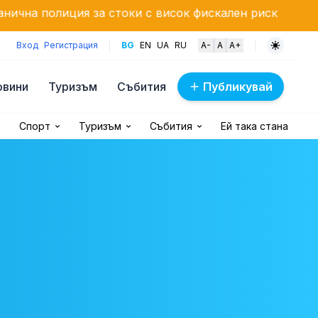
я за стоки с висок фискален риск
Военен хеликоп
Вход
Регистрация
BG
EN
UA
RU
A-
A
A+
овини
Туризъм
Събития
Публикувай
Спорт
Туризъм
Събития
Ей така стана