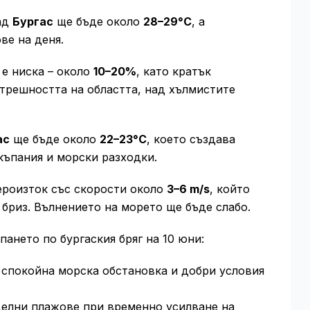
ад
Бургас
ще бъде около
28–29°C
, а
ве на деня.
е ниска – около
10–20%
, като кратък
трешността на областта, над хълмистите
ас
ще бъде около
22–23°C
, което създава
къпания и морски разходки.
ероизток със скорости около
3–6 m/s
, който
 бриз. Вълнението на морето ще бъде слабо.
ането по бургаския бряг на 10 юни:
: спокойна морска обстановка и добри условия
елни плажове при временно усилване на