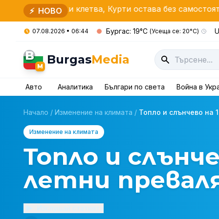
ложи клетва, Курти остава без самостоятелно мнозин
⚡
НОВО
Бургас: 19°C
U
07.08.2026 • 06:44
(Усеща се: 20°C)
B
Burgas
Media
M
Авто
Аналитика
Българи по света
Война в Укр
Начало
/
Изменение на климата
/
Топло и слънчево на 1
Изменение на климата
Топло и слънче
летни превал
Изслушай статията