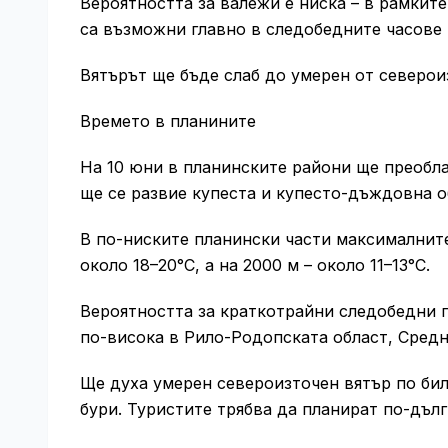
Вероятността за валежи е ниска – в рамкит
са възможни главно в следобедните часове
Вятърът ще бъде слаб до умерен от северои
Времето в планините
На 10 юни в планинските райони ще преобла
ще се развие купеста и купесто-дъждовна о
В по-ниските планински части максималните
около 18–20°C, а на 2000 м – около 11–13°C.
Вероятността за краткотрайни следобедни 
по-висока в Рило-Родопската област, Средн
Ще духа умерен североизточен вятър по бил
бури. Туристите трябва да планират по-дълг