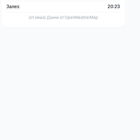
Залез:
20:23
(от кеша) Данни от OpenWeatherMap