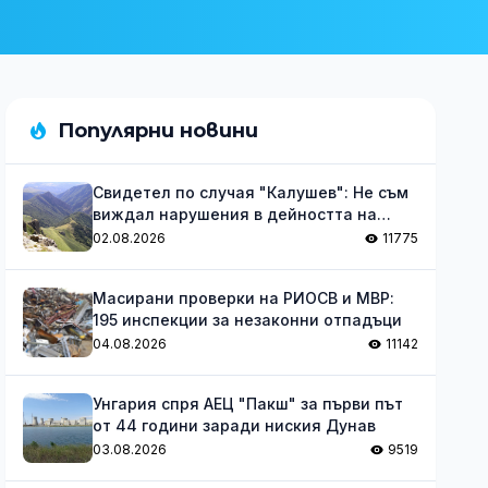
Популярни новини
Свидетел по случая "Калушев": Не съм
виждал нарушения в дейността на
групата
02.08.2026
11775
Масирани проверки на РИОСВ и МВР:
195 инспекции за незаконни отпадъци
04.08.2026
11142
Унгария спря АЕЦ "Пакш" за първи път
от 44 години заради ниския Дунав
03.08.2026
9519