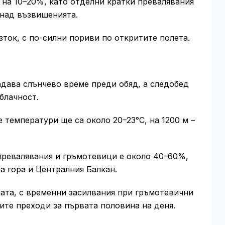
е на 10–20%, като отделни кратки превалявания
 над възвишенията.
зток, с по-силни пориви по откритите полета.
дава слънчево време преди обяд, а следобед
блачност.
 температури ще са около 20–23°C, на 1200 м –
превалявания и гръмотевици е около 40–60%,
а гора и Централния Балкан.
ата, с временни засилвания при гръмотевични
ите преходи за първата половина на деня.