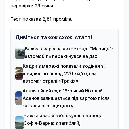
перевірки 29 січня.
Тест показав 2,81 проміле.
Дивіться також схожі статті
Важка аварія на автостраді "Мариця":
автомобіль перекинувся на дах
Кадри в мережі показали водіння зі
швидкістю понад 220 км/год на
автомагістралі «Тракія»
Апеляційний суд: 19-річний Ніколай
Асенов залишається під вартою після
фатального інциденту
Важка аварія заблокувала дорогу
Софія-Варна: є загиблий,