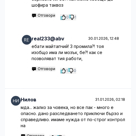
шофира таквоз
Отговори
0
1
real233@abv
30.01.2026, 12:48
ебати майтапчий! 3 промила?! тоя
изобщо има ли мозък, бе?! как се
позволяват тия работи,
Отговори
1
0
Нилов
31.01.2026, 02:18
мда... жалко за човека, но все пак - много е
опасно. дано разследването приключи бързо и
справедливо. имаме нужда от по-строг контрол
на
Отговори