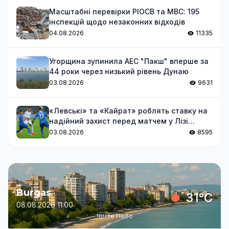
Масштабні перевірки РІОСВ та МВС: 195
інспекцій щодо незаконних відходів
04.08.2026
11335
Угорщина зупинила АЕС "Пакш" вперше за
44 роки через низький рівень Дунаю
03.08.2026
9631
«Левські» та «Кайрат» роблять ставку на
надійний захист перед матчем у Лізі
чемпіонів
03.08.2026
8595
Burgas
31°C
08.08.2026 11:00
Чисте Небо