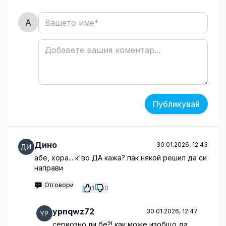
Публикувай
Дино
30.01.2026, 12:43
абе, хора... к'во ДА кажа? пак някой решил да си
направи
Отговори
1
0
ypnqwz72
30.01.2026, 12:47
сериозно ли бе?! как може изобщо да