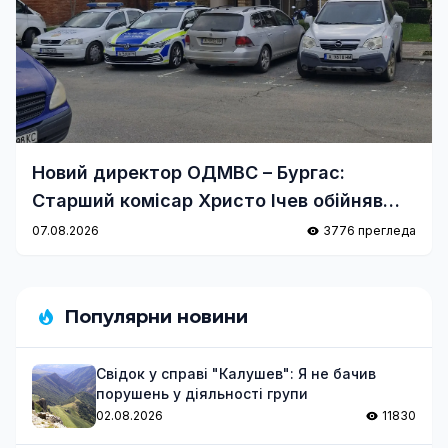
Новий директор ОДМВС – Бургас:
Старший комісар Христо Ічев обійняв
посаду
07.08.2026
3776 прегледа
Популярни новини
Свідок у справі "Калушев": Я не бачив
порушень у діяльності групи
02.08.2026
11830