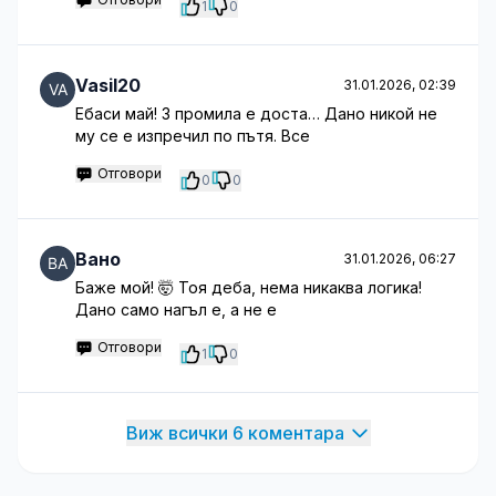
1
0
Vasil20
31.01.2026, 02:39
Ебаси май! 3 промила е доста… Дано никой не
му се е изпречил по пътя. Все
Отговори
0
0
Вано
31.01.2026, 06:27
Баже мой! 🤯 Тоя деба, нема никаква логика!
Дано само нагъл е, а не е
Отговори
1
0
Виж всички 6 коментара