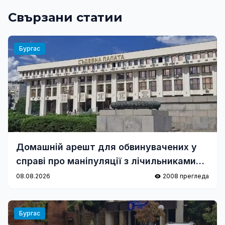
Свързани статии
Бургас
Домашній арешт для обвинувачених у
справі про маніпуляції з лічильниками
води у «ВіК-Бургас»
08.08.2026
2008 прегледа
Бургас