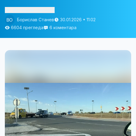
Изслушай статията
Борислав Станев
30.01.2026 • 11:02
6604 прегледа
6 коментара