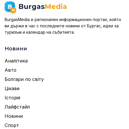
Burgas
Media
B
M
BurgasMedia е регионален информационен портал, който
ви държи в час с последните новини от Бургас, идеи за
туризъм и календар на събитията.
Новини
Аналітика
Авто
Болгари по світу
Цікаве
Історія
Лайфстайл
Новини
Спорт