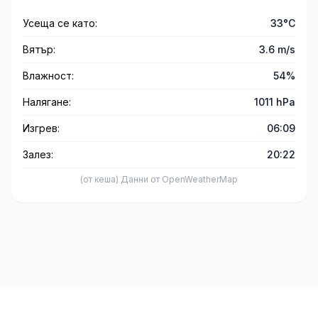
Усеща се като:
33°C
Вятър:
3.6 m/s
Влажност:
54%
Налягане:
1011 hPa
Изгрев:
06:09
Залез:
20:22
(от кеша) Данни от OpenWeatherMap