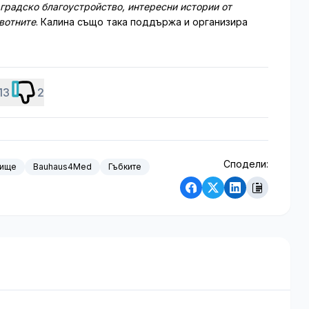
 градско благоустройство, интересни истории от
ивотните
. Калина също така поддържа и организира
13
2
Сподели:
вище
Bauhaus4Med
Гъбките