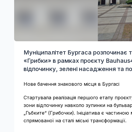
Муніципалітет Бургаса розпочинає 
«Грибки» в рамках проєкту Bauhaus4
відпочинку, зелені насадження та п
Нове бачення знакового місця в Бургасі
Стартувала реалізація першого етапу проєк
зони відпочинку навколо зупинки на бульвар
„Гъбките“ (Грибочки). Ініціатива є частино
спрямованої на сталі міські трансформації.