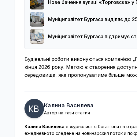
Нове бачення вулиці «Торговска» у Б
Муніципалітет Бургаса виділяє до 25
Муніципалітет Бургаса підтримує ст
Будівельні роботи виконуються компанією 
кінця 2026 року. Метою є створення доступн
середовища, яке пропонуватиме більше можл
Калина Василева
Автор на тази статия
Калина Василева
е журналист с богат опит в отра
ежедневното следене на новинарския поток и покр