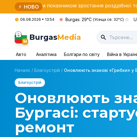
щим показником зростання роздрібної торгівлі в ЄС за
⚡
НОВО
Burgas: 29°C
U
06.08.2026 • 13:54
(Усеща се: 32°C)
B
Burgas
Media
M
Авто
Аналітика
Болгари по світу
Війна в Україн
Начало
/
Благоустрій
/
Оновлюють знакові «Грибки» у Бу
Благоустрій
Оновлюють зна
Бургасі: стар
ремонт