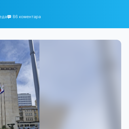
леда
86 коментара