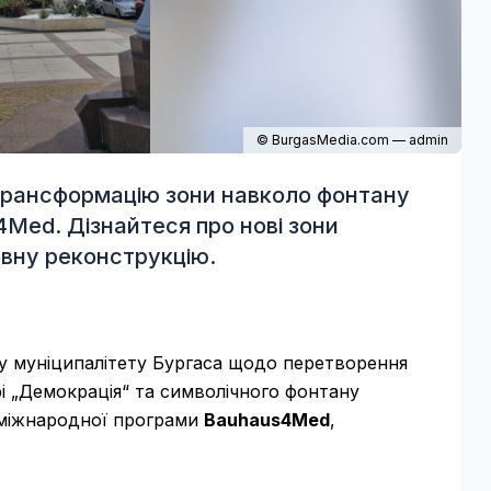
© BurgasMedia.com — admin
трансформацію зони навколо фонтану
Med. Дізнайтеся про нові зони
овну реконструкцію.
ту муніципалітету Бургаса щодо перетворення
і „Демокрація“ та символічного фонтану
ю міжнародної програми
Bauhaus4Med
,