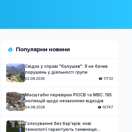
Популярни новини
Свідок у справі "Калушев": Я не бачив
порушень у діяльності групи
02.08.2026
11732
Масштабні перевірки РІОСВ та МВС: 195
інспекцій щодо незаконних відходів
04.08.2026
10747
Голосування без бар'єрів: нові
технології гарантують таємницю