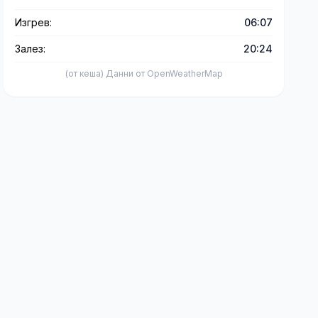
Изгрев:
06:07
Залез:
20:24
(от кеша) Данни от OpenWeatherMap