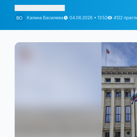
Изслушай статията
Калина Василева
04.06.2026 • 13:52
4122 прег