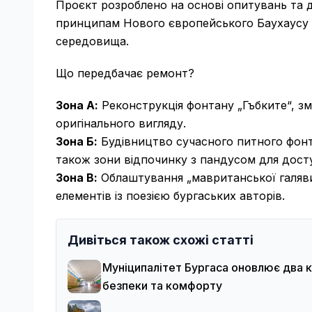
Проєкт розроблено на основі опитувань та д
принципам Нового європейського Баухаусу що
середовища.
Що передбачає ремонт?
Зона А:
Реконструкція фонтану „Гъбките“, зм
оригінального вигляду.
Зона Б:
Будівництво сучасного питного фонт
також зони відпочинку з пандусом для досту
Зона В:
Облаштування „мавританської галявин
елементів із поезією бургаських авторів.
Дивіться також схожі статті
Муніципалітет Бургаса оновлює два 
безпеки та комфорту