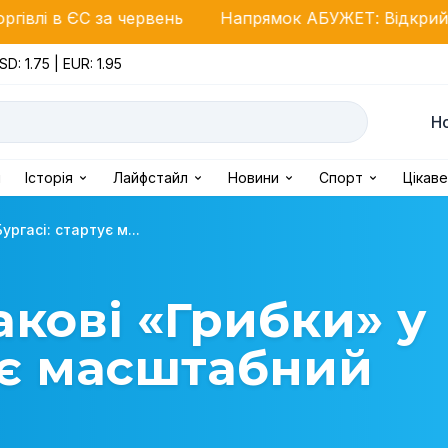
 червень
Напрямок АБУЖЕТ: Відкрийте приховані п
SD: 1.75 | EUR: 1.95
Н
і
Історія
Лайфстайл
Новини
Спорт
Цікаве
ргасі: стартує м...
кові «Грибки» у
тує масштабний