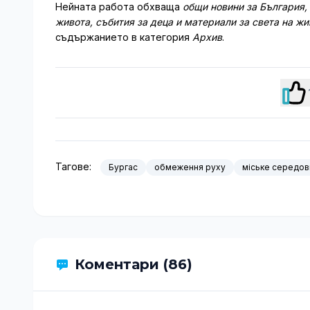
Нейната работа обхваща
общи новини за България,
живота, събития за деца и материали за света на ж
съдържанието в категория
Архив
.
Тагове:
Бургас
обмеження руху
міське середо
Коментари (86)