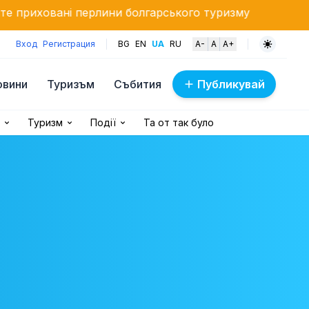
ерлини болгарського туризму
Преображення Господ
Вход
Регистрация
BG
EN
UA
RU
A-
A
A+
овини
Туризъм
Събития
Публикувай
Туризм
Події
Та от так було