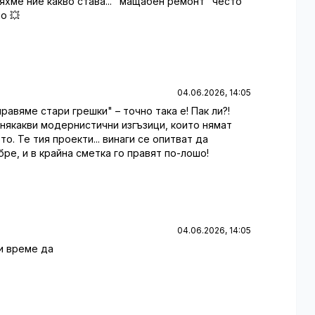
дяхме ние какво става... "мащабен ремонт" често
о 💥
04.06.2026, 14:05
равяме стари грешки" – точно така е! Пак ли?!
 някакви модернистични изгъзици, които нямат
о. Те тия проекти... винаги се опитват да
ре, и в крайна сметка го правят по-лошо!
04.06.2026, 14:05
ли време да