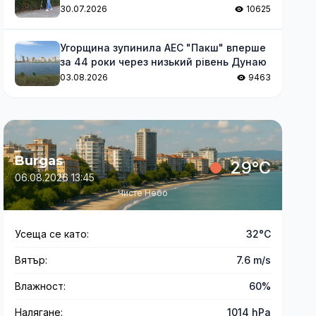
волевиявлення для незрячих
30.07.2026
10625
Угорщина зупинила АЕС "Пакш" вперше
за 44 роки через низький рівень Дунаю
03.08.2026
9463
Burgas
29°C
06.08.2026 13:45
Чисте Небо
Усеща се като:
32°C
Вятър:
7.6 m/s
Влажност:
60%
Налягане:
1014 hPa