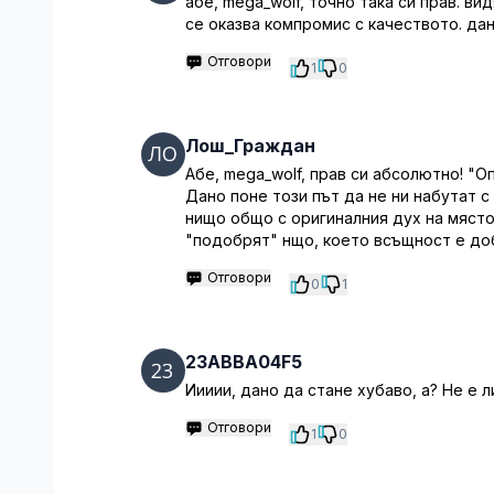
абе, mega_wolf, точно така си прав. ви
се оказва компромис с качеството. дан
Отговори
1
0
Лош_Граждан
Абе, mega_wolf, прав си абсолютно! "Оп
Дано поне този път да не ни набутат с
нищо общо с оригиналния дух на мястот
"подобрят" нщо, което всъщност е доб
Отговори
0
1
23ABBA04F5
Иииии, дано да стане хубаво, а? Не е 
Отговори
1
0