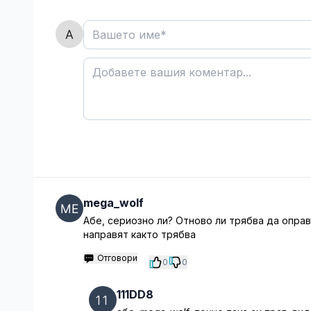
mega_wolf
Абе, сериозно ли? Отново ли трябва да оправ
направят както трябва
Отговори
0
0
111DD8