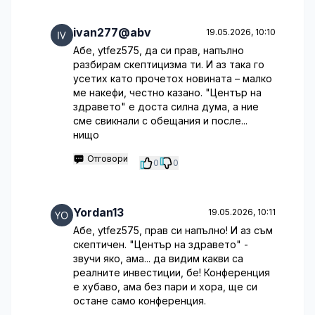
ivan277@abv
19.05.2026, 10:10
Абе, ytfez575, да си прав, напълно
разбирам скептицизма ти. И аз така го
усетих като прочетох новината – малко
ме накефи, честно казано. "Център на
здравето" е доста силна дума, а ние
сме свикнали с обещания и после...
нищо
Отговори
0
0
Yordan13
19.05.2026, 10:11
Абе, ytfez575, прав си напълно! И аз съм
скептичен. "Център на здравето" -
звучи яко, ама... да видим какви са
реалните инвестиции, бе! Конференция
е хубаво, ама без пари и хора, ще си
остане само конференция.