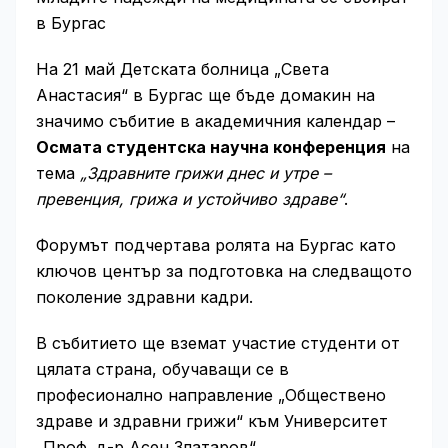
в Бургас
На 21 май Детската болница „Света
Анастасия“ в Бургас ще бъде домакин на
значимо събитие в академичния календар –
Осмата студентска научна конференция
на
тема
„Здравните грижи днес и утре –
превенция, грижа и устойчиво здраве“
.
Форумът подчертава ролята на Бургас като
ключов център за подготовка на следващото
поколение здравни кадри.
В събитието ще вземат участие студенти от
цялата страна, обучаващи се в
професионално направление „Обществено
здраве и здравни грижи“ към Университет
„Проф. д-р Асен Златаров“.