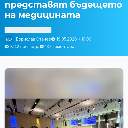
представят бъдещето
на медицината
Изслушай статията
Борислав Станев
19.05.2026 • 10:06
8142 прегледа
137 коментара