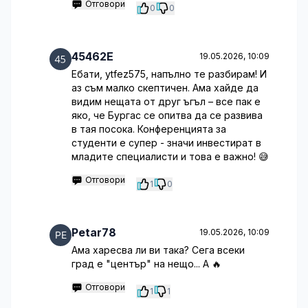
Отговори
0
0
45462E
19.05.2026, 10:09
Ебати, ytfez575, напълно те разбирам! И
аз съм малко скептичен. Ама хайде да
видим нещата от друг ъгъл – все пак е
яко, че Бургас се опитва да се развива
в тая посока. Конференцията за
студенти е супер - значи инвестират в
младите специалисти и това е важно! 😅
Отговори
1
0
Petar78
19.05.2026, 10:09
Ама харесва ли ви така? Сега всеки
град е "център" на нещо... А 🔥
Отговори
1
1