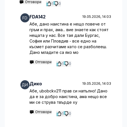
Отговори
1
0
FDA142
19.05.2026, 14:03
Абе, дано наистина е нещо повече от
гръм и прах, ама... вие знаете как стоят
нещата у нас. Все тая дали Бургас,
София или Пловдив - все едно на
късмет разчитаме като се разболееш.
Дано младите са яко мо
Отговори
1
0
Дико
19.05.2026, 14:03
Абе, ubobckv211 прав си напълно! Дано
да е за добро наистина, ама нещо все
ми се струва твърде ху
Отговори
1
0