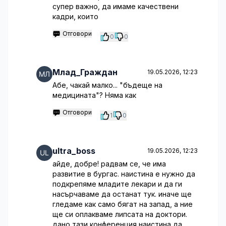
супер важно, да имаме качествени
кадри, които
Отговори
0
0
Млад_Граждан
19.05.2026, 12:23
Абе, чакай малко... "бъдеще на
медицината"? Няма как
Отговори
1
0
ultra_boss
19.05.2026, 12:23
айде, добре! радвам се, че има
развитие в бургас. наистина е нужно да
подкрепяме младите лекари и да ги
насърчаваме да останат тук. иначе ще
гледаме как само бягат на запад, а ние
ще си оплакваме липсата на доктори.
дано тази конференция наистина да