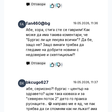
Отговори
1
1
fan460@bg
19.05.2026, 11:36
Абе, хора, стига сте се гаврили! Как
може да има такива коментари, че
"Бургас ли ще лекува всички"? Да бе,
защо не? Защо винаги трябва да
гледаме на добрите новини с
недоверие и скептицизъм?!
Отговори
1
0
bkcugo627
19.05.2026, 11:37
абе, сериозно?! бургас – център на
здравето? щом така казваха и за
"северен поток 2" дето го праиха
руснаците... 😂 направо ме е яд, че пак
трябва да си спомням как ни лъжат! ама