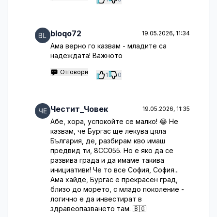
bloqo72
19.05.2026, 11:34
Ама верно го казвам - младите са
надеждата! Важното
Отговори
1
0
Честит_Човек
19.05.2026, 11:35
Абе, хора, успокойте се малко! 😂 Не
казвам, че Бургас ще лекува цяла
България, де, разбирам кво имаш
предвид ти, 8CC055. Но е яко да се
развива града и да имаме такива
инициативи! Че то все София, София...
Ама хайде, Бургас е прекрасен град,
близо до морето, с младо поколение -
логично е да инвестират в
здравеопазването там. 🇧🇬