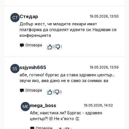
Стедар
19.05.2026, 13:50
Добър жест, че младите лекари имат
платформа да споделят идеите си. Надявам се
конференцията
Отговори
0
1
ssjymih665
19.05.2026, 13:59
абе, готино! бургас да става здравен център...
звучи яко, ама дано не е само за снимки. ва
Отговори
1
0
mega_boss
19.05.2026, 14:02
Абе, наистина ли? Бургас - здравен
център?! 🤣 Не к'вото 👏
Отговори