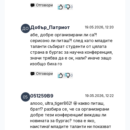
Отговори
1
0
Добър_Патриот
19.05.2026, 12:20
абе, добре организирани ли са?!
сериозно ли питаш?! след като младите
таланти събират студенти от цялата
страна в бургас за научна конференция,
значи трябва да е ок, нали? иначе защо
изобщо биха го
Отговори
1
0
051259B9
19.05.2026, 12:22
алооо, ultra_tiger862! 🤩 какво питаш,
брат!? разбира се, че са организирани
добре тези конференции! виждаш ли
новината за бургас? това е яко,
наистина! младите таланти ни показват