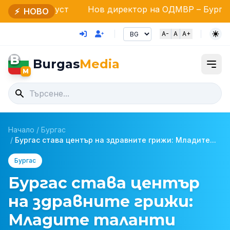
густ
Нов директор на ОДМВР – Бургас: Старши ко
⚡
НОВО
A-
A
A+
B
Burgas
Media
M
Начало
/
Бургас
/
Бургас става център на здравните грижи: Младите...
Бургас
Бургас става център
на здравните грижи:
Младите таланти