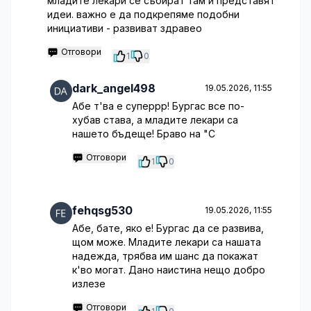
младите лекари се събират там и представят
идеи. важно е да подкрепяме подобни
инициативи - развиват здравео
Отговори
1
0
dark_angel498
19.05.2026, 11:55
Абе т'ва е суперрр! Бургас все по-
хубав става, а младите лекари са
нашето бъдеще! Браво на "С
Отговори
1
0
fehqsg530
19.05.2026, 11:55
Абе, бате, яко е! Бургас да се развива,
щом може. Младите лекари са нашата
надежда, трябва им шанс да покажат
к'во могат. Дано наистина нещо добро
излезе
Отговори