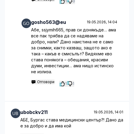
1
0
gosho563@eu
19.05.2026, 14:04
Абе, ssjymih665, прав си донякъде… ама
все пак трябва да се надяваме на
добро, нали? Дано наистина не е само
за снимки, както казваш, защото ако е
така – какъв е смисълът? Видяхме кво
става понякога – обещания, красиви
думи, инвестиции… ама нищо истинско
не излиза.
Отговори
1
1
ubobckv211
19.05.2026, 14:01
АБЕ, Бургас става медицински център?! Дано да
е за добро и да има кой