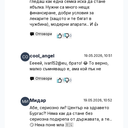
гледаш как една семка иска да стане
ябълка. Нужни са много неща:
финансиране, добри условия за
лекарите (защото и те бягат в
чужбина), модерни апарати... И 👍
Отговори
1
0
cool_angel
19.05.2026, 10:51
Еееей, ivan152@eu, брато! 😂 То верно,
малко съмняващо е, ама кой пък не
Отговори
1
0
Мидар
19.05.2026, 10:52
Абе, сериозно ли? Център на здравето
Бургас?! Няма как да стане без
сериозна подкрепа от държавата, а те...
🙄 Нека поне мла 🇧🇬