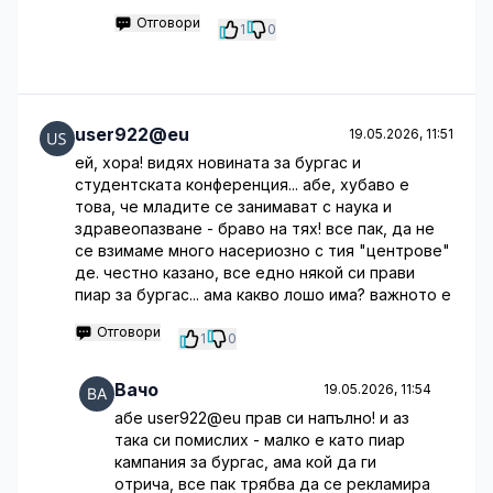
Отговори
1
0
user922@eu
19.05.2026, 11:51
ей, хора! видях новината за бургас и
студентската конференция... абе, хубаво е
това, че младите се занимават с наука и
здравеопазване - браво на тях! все пак, да не
се взимаме много насериозно с тия "центрове"
де. честно казано, все едно някой си прави
пиар за бургас... ама какво лошо има? важното е
Отговори
1
0
Вачо
19.05.2026, 11:54
абе user922@eu прав си напълно! и аз
така си помислих - малко е като пиар
кампания за бургас, ама кой да ги
отрича, все пак трябва да се рекламира