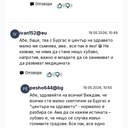
Отговори
0
0
ivan152@eu
19.05.2026, 10:49
Абе, баце, тва с Бургас е център на здравето
малко ме съмнява, ама... все пак е яко! 😁 Не
казвам, че няма да стане нещо хубаво,
напротив, важно е младите да се занимават и
да развиват медицината
Отговори
0
0
pesho644@bg
19.05.2026, 10:50
Абе, здравейте на всички! Виждам, че
всички сте малко скептични за Бургас и
"центъра на здравето" - нормално е
разбира се. Ама да си кажем истината –
хубаво е, че нещо се случва извън
големите градове. Все пак, все едно