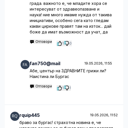
града. важното е, че младите хора се
интересуват от здравеопазване и
наука! ние много имаме нужда от такива
инициативи, особено сега като гледам
какви циркове правят там на изток... дай
боже да имат възможност да учат, да
Отговори
1
0
fan750@mail
19.05.2026, 11:55
Абе, център на ЗДРАВНИТЕ грижи ли?
Наистина ли Бургас
Отговори
1
1
rquip445
19.05.2026, 11:52
браво за бургас! страхотна новина е, че