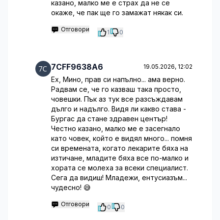
казано, малко ме е страх да не се
окаже, че пак ще го замажат някак си.
Отговори
1
0
7CFF9638A6
19.05.2026, 12:02
Ех, Мино, прав си напълно... ама верно.
Радвам се, че го казваш така просто,
човешки. Пък аз тук все разсъждавам
дълго и надълго. Видя ли какво става -
Бургас да стане здравен център!
Честно казано, малко ме е засегнало
като човек, който е видял много... помня
си времената, когато лекарите бяха на
изтичане, младите бяха все по-малко и
хората се молеха за всеки специалист.
Сега да видиш! Младежи, ентусиазъм...
чудесно! 😅
Отговори
0
0