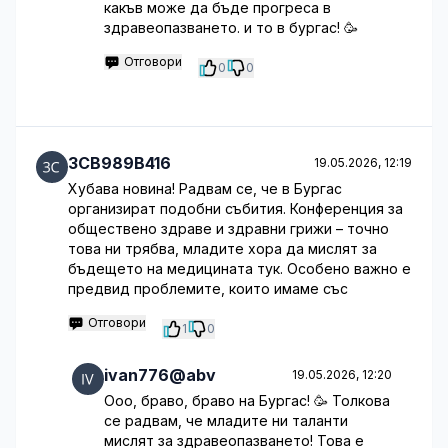
какъв може да бъде прогреса в
здравеопазването. и то в бургас! 🥳
Отговори
0
0
3CB989B416
19.05.2026, 12:19
Хубава новина! Радвам се, че в Бургас
организират подобни събития. Конференция за
обществено здраве и здравни грижи – точно
това ни трябва, младите хора да мислят за
бъдещето на медицината тук. Особено важно е
предвид проблемите, които имаме със
Отговори
1
0
ivan776@abv
19.05.2026, 12:20
Ооо, браво, браво на Бургас! 🥳 Толкова
се радвам, че младите ни таланти
мислят за здравеопазването! Това е