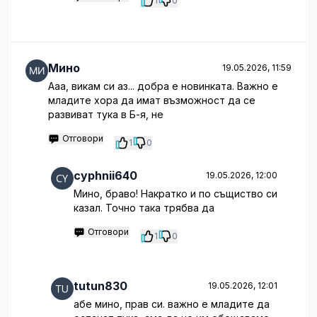
1
0
Мино
19.05.2026, 11:59
Ааа, викам си аз... добра е новинката. Важно е
младите хора да имат възможност да се
развиват тука в Б-я, не
Отговори
1
0
cyphnii640
19.05.2026, 12:00
Мино, браво! Накратко и по същиство си
казал. Точно така трябва да
Отговори
1
0
tutun830
19.05.2026, 12:01
абе мино, прав си. важно е младите да