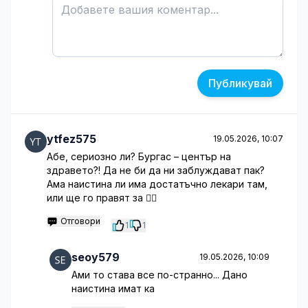
Публикувай
ytfez575
19.05.2026, 10:07
Абе, сериозно ли? Бургас – център на
здравето?! Да не би да ни заблуждават пак?
Ама наистина ли има достатъчно лекари там,
или ще го правят за 🤦‍♂️
Отговори
1
1
seoy579
19.05.2026, 10:09
Ами то става все по-странно... Дано
наистина имат ка