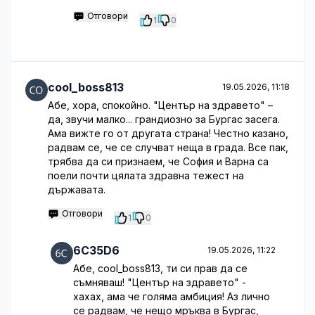
Отговори
1
0
cool_boss813
19.05.2026, 11:18
Абе, хора, спокойно. "Център на здравето" –
да, звучи малко... грандиозно за Бургас засега.
Ама вижте го от другата страна! Честно казано,
радвам се, че се случват неща в града. Все пак,
трябва да си признаем, че София и Варна са
поели почти цялата здравна тежест на
държавата.
Отговори
1
0
6C35D6
19.05.2026, 11:22
Абе, cool_boss813, ти си прав да се
съмняваш! "Център на здравето" -
хахах, ама че голяма амбиция! Аз лично
се радвам, че нещо мръква в Бургас,