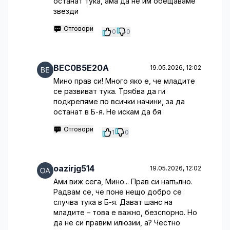
останат тука, ама да не им обещаваме
звезди
Отговори
0
0
BEC0B5E20A
19.05.2026, 12:02
Мино прав си! Много яко е, че младите
се развиват тука. Трябва да ги
подкрепяме по всички начини, за да
останат в Б-я. Не искам да бя
Отговори
1
0
oazirjg514
19.05.2026, 12:02
Ами виж сега, Мино... Прав си напълно.
Радвам се, че поне нещо добро се
случва тука в Б-я. Дават шанс на
младите – това е важно, безспорно. Но
да не си правим илюзии, а? Честно