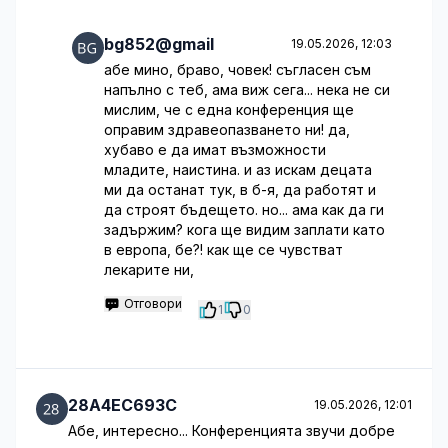
bg852@gmail
19.05.2026, 12:03
абе мино, браво, човек! съгласен съм
напълно с теб, ама виж сега... нека не си
мислим, че с една конференция ще
оправим здравеопазването ни! да,
хубаво е да имат възможности
младите, наистина. и аз искам децата
ми да останат тук, в б-я, да работят и
да строят бъдещето. но... ама как да ги
задържим? кога ще видим заплати като
в европа, бе?! как ще се чувстват
лекарите ни,
Отговори
1
0
28A4EC693C
19.05.2026, 12:01
Абе, интересно... Конференцията звучи добре