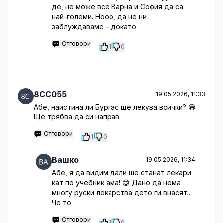
де, не може все Варна и София да са
най-големи. Нооо, да не ни
заблуждаваме – докато
Отговори
1
0
8CC055
19.05.2026, 11:33
Абе, наистина ли Бургас ще лекува всички? 😅
Ще трябва да си направ
Отговори
1
0
Вашко
19.05.2026, 11:34
Абе, я да видим дали ше станат лекари
кат по учебник ама! 😅 Дано да нема
многу руски лекарства дето ги внасят...
Че то
Отговори
1
0