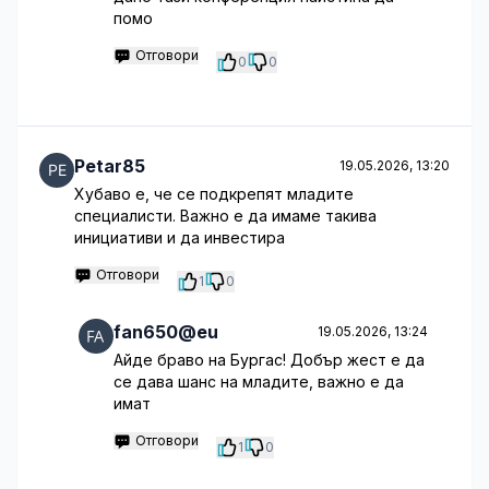
помо
Отговори
0
0
Petar85
19.05.2026, 13:20
Хубаво е, че се подкрепят младите
специалисти. Важно е да имаме такива
инициативи и да инвестира
Отговори
1
0
fan650@eu
19.05.2026, 13:24
Айде браво на Бургас! Добър жест е да
се дава шанс на младите, важно е да
имат
Отговори
1
0