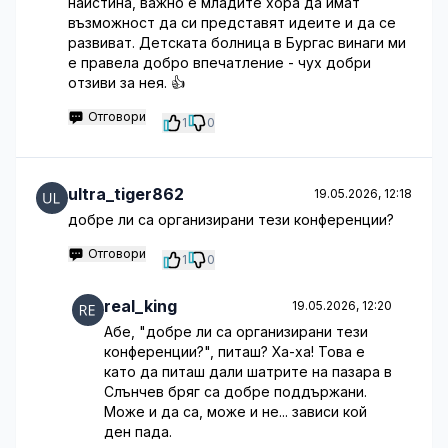
наистина, важно е младите хора да имат
възможност да си представят идеите и да се
развиват. Детската болница в Бургас винаги ми
е правела добро впечатление - чух добри
отзиви за нея. 👍
Отговори
1
0
ultra_tiger862
19.05.2026, 12:18
добре ли са организирани тези конференции?
Отговори
1
0
real_king
19.05.2026, 12:20
Абе, "добре ли са организирани тези
конференции?", питаш? Ха-ха! Това е
като да питаш дали шатрите на пазара в
Слънчев бряг са добре поддържани.
Може и да са, може и не... зависи кой
ден пада.