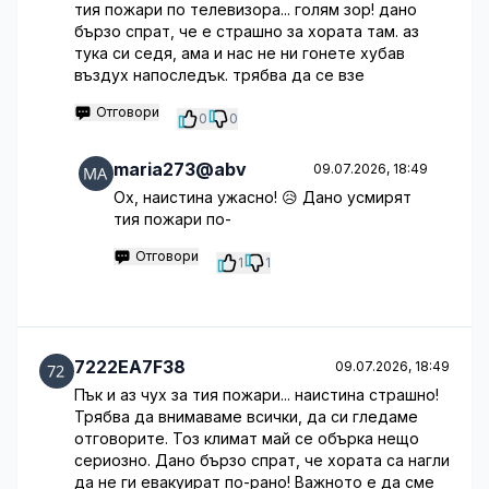
тия пожари по телевизора... голям зор! дано
бързо спрат, че е страшно за хората там. аз
тука си седя, ама и нас не ни гонете хубав
въздух напоследък. трябва да се взе
Отговори
0
0
maria273@abv
09.07.2026, 18:49
Ох, наистина ужасно! 😥 Дано усмирят
тия пожари по-
Отговори
1
1
7222EA7F38
09.07.2026, 18:49
Пък и аз чух за тия пожари... наистина страшно!
Трябва да внимаваме всички, да си гледаме
отговорите. Тоз климат май се обърка нещо
сериозно. Дано бързо спрат, че хората са нагли
да не ги евакуират по-рано! Важното е да сме