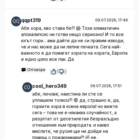
qqpt319
09.07.2026, 17:49
Абе хора, кво става бе?! 😱 Тозе климатичен
апокалипсис ни готви нещо сериозно! И то все
югът гори... ама дайте да не си правим изводи,
че и нас може да ни лепне печката. Сега най-
важното е да помагат хората на хората, Европа
е едно цяло все пак. Да
Отговори
1
0
cool_hero349
09.07.2026, 17:51
абе, пичове, наистина ли сте се
уплашили толкоз?! 😨 да, страшно е, да,
горките хора в южна европа! но вижте
сега – това не е някаква случайност, а
резултат от десетилетия безразсъдно
отношение към природата. и какво
мислите, че русия ще ни дойде на
помощ с пожарникари?! 🤣 не,