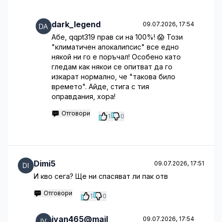
dark_legend
09.07.2026, 17:54
Абе, qqpt319 прав си на 100%! 😱 Този
"климатичен апокалипсис" все едно
някой ни го е поръчал! Особено като
гледам как някои се опитват да го
изкарат нормално, че "такова било
времето". Айде, стига с тия
оправдания, хора!
Отговори
1
0
Dimi5
09.07.2026, 17:51
И кво сега? Ще ни спасяват ли пак отв
Отговори
1
0
ivan465@mail
09.07.2026, 17:54