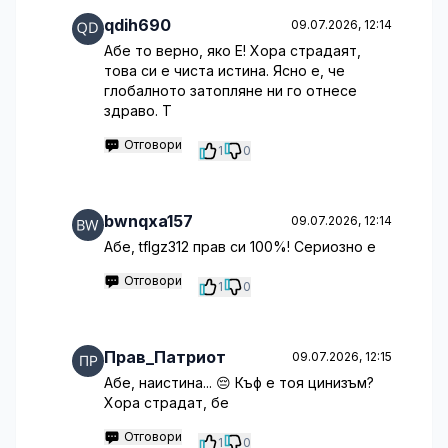
qdih690
09.07.2026, 12:14
Абе то верно, яко Е! Хора страдаят,
това си е чиста истина. Ясно е, че
глобалното затопляне ни го отнесе
здраво. Т
Отговори
1
0
bwnqxa157
09.07.2026, 12:14
Абе, tflgz312 прав си 100%! Сериозно е
Отговори
1
0
Прав_Патриот
09.07.2026, 12:15
Абе, наистина... 😔 Къф е тоя цинизъм?
Хора страдат, бе
Отговори
1
0