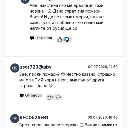
Абе, наистина яко ме връхледя тази
новина... 😥 Дано спрат тия пожари
бързо! И да се вземат мерки, ама не
само тука, а глобално - че нещо май
наглите от русия ще си
Отговори
1
0
user723@abv
09.07.2026, 14:50
Еее, пак ли пожари? 😥 Честно казано, страшно
ми е за ТИЯ хора на юг... ама пък от друга
страна - дано 😅
Отговори
0
0
9FC0526FB1
09.07.2026, 16:43
Брех, хора, направо зверско! 🤯 Видях снимките