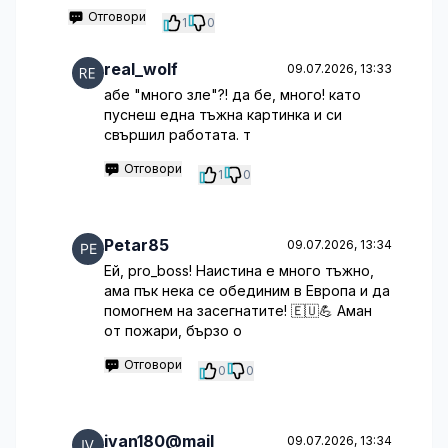
Отговори
1
0
real_wolf
09.07.2026, 13:33
абе "много зле"?! да бе, много! като
пуснеш една тъжна картинка и си
свършил работата. т
Отговори
1
0
Petar85
09.07.2026, 13:34
Ей, pro_boss! Наистина е много тъжно,
ама пък нека се обединим в Европа и да
помогнем на засегнатите! 🇪🇺💪 Аман
от пожари, бързо о
Отговори
0
0
ivan180@mail
09.07.2026, 13:34