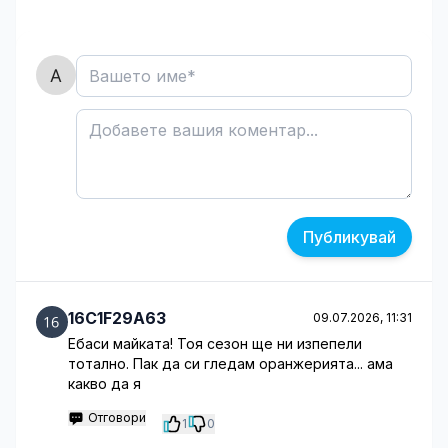
Публикувай
16C1F29A63
09.07.2026, 11:31
Ебаси майката! Тоя сезон ще ни изпепели
тотално. Пак да си гледам оранжерията... ама
какво да я
Отговори
1
0