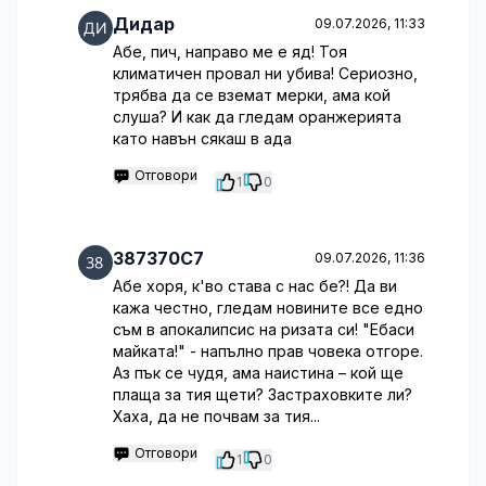
Дидар
09.07.2026, 11:33
Абе, пич, направо ме е яд! Тоя
климатичен провал ни убива! Сериозно,
трябва да се вземат мерки, ама кой
слуша? И как да гледам оранжерията
като навън сякаш в ада
Отговори
1
0
387370C7
09.07.2026, 11:36
Абе хоря, к'во става с нас бе?! Да ви
кажа честно, гледам новините все едно
съм в апокалипсис на ризата си! "Ебаси
майката!" - напълно прав човека отгоре.
Аз пък се чудя, ама наистина – кой ще
плаща за тия щети? Застраховките ли?
Хаха, да не почвам за тия...
Отговори
1
0