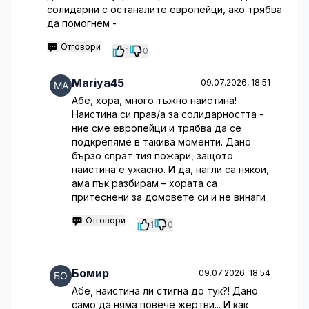
солидарни с останалите европейци, ако трябва
да помогнем -
Отговори
1
0
Mariya45
09.07.2026, 18:51
Абе, хора, много тъжно наистина!
Наистина си прав/а за солидарността -
ние сме европейци и трябва да се
подкрепяме в такива моменти. Дано
бързо спрат тия пожари, защото
наистина е ужасно. И да, нагли са някои,
ама пък разбирам – хората са
притеснени за домовете си и не винаги
Отговори
1
0
Бомир
09.07.2026, 18:54
Абе, наистина ли стигна до тук?! Дано
само да няма повече жертви... И как