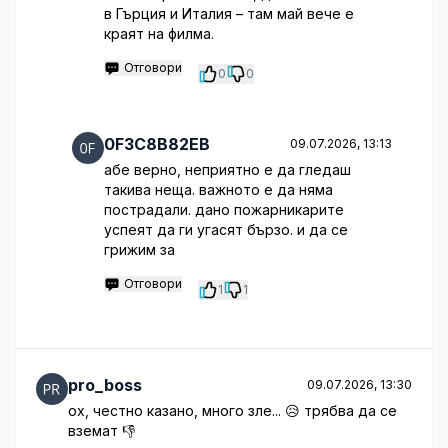
в Гърция и Италия – там май вече е
краят на филма.
Отговори
0
0
0F3C8B82EB
09.07.2026, 13:13
абе верно, неприятно е да гледаш
такива неща. важното е да няма
пострадали. дано пожарникарите
успеят да ги угасят бързо. и да се
грижим за
Отговори
1
1
pro_boss
09.07.2026, 13:30
ох, честно казано, много зле... 😥 трябва да се
вземат 👎