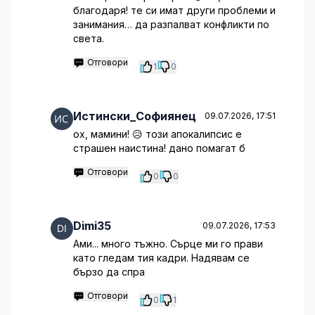
благодаря! те си имат други проблеми и
занимания… да разпалват конфликти по
света.
Отговори
1
0
Истински_Софиянец
09.07.2026, 17:51
ох, мамини! 😥 този апокалипсис е
страшен наистина! дано помагат б
Отговори
0
0
Dimi35
09.07.2026, 17:53
Ами... много тъжно. Сърце ми го прави
като гледам тия кадри. Надявам се
бързо да спра
Отговори
0
1