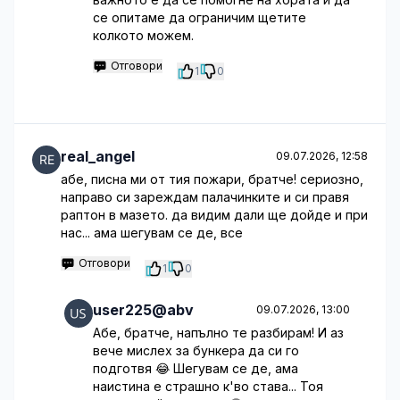
се опитаме да ограничим щетите
колкото можем.
Отговори
1
0
real_angel
09.07.2026, 12:58
абе, писна ми от тия пожари, братче! сериозно,
направо си зареждам палачинките и си правя
раптон в мазето. да видим дали ще дойде и при
нас... ама шегувам се де, все
Отговори
1
0
user225@abv
09.07.2026, 13:00
Абе, братче, напълно те разбирам! И аз
вече мислех за бункера да си го
подготвя 😂 Шегувам се де, ама
наистина е страшно к'во става... Тоя