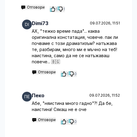
Отговори
1
1
Dimi73
09.07.2026, 11:51
АХ, "тежко време пада"... каква
оригинална констатация, човече. пак ли
почваме с този драматизъм? натъжава
те, разбирам, много ми е мъчно на теб!
наистина, само да не се натъжаваш
повече... 🇧🇬
Отговори
1
0
Пеко
09.07.2026, 11:52
Абе, "няистина много гадно"?! Да бе,
наистина! Сякаш не е оче
Отговори
1
0