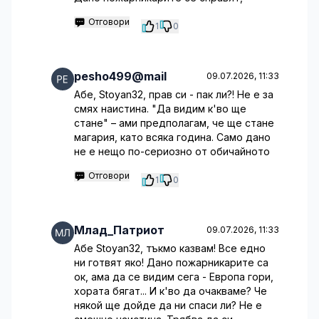
Отговори
1
0
pesho499@mail
09.07.2026, 11:33
Абе, Stoyan32, прав си - пак ли?! Не е за
смях наистина. "Да видим к'во ще
стане" – ами предполагам, че ще стане
магария, като всяка година. Само дано
не е нещо по-сериозно от обичайното
Отговори
1
0
Млад_Патриот
09.07.2026, 11:33
Абе Stoyan32, тъкмо казвам! Все едно
ни готвят яко! Дано пожарникарите са
ок, ама да се видим сега - Европа гори,
хората бягат... И к'во да очакваме? Че
някой ще дойде да ни спаси ли? Не е