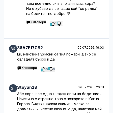
така все едно си в апокалипсис, хора?
Не е хубаво да се гадае кой "се радва"
на бедите - по-добре 👎
Отговори
1
1
36A7E17CB2
09.07.2026, 19:03
Ей, наистина ужасни са тия пожари! Дано се
овладеят бързо и да
Отговори
0
0
Stoyan28
09.07.2026, 20:31
Абе хора, все едно гледаш филм на бедствие...
Наистина е страшно това с пожарите в Южна
Европа. Видях някакви снимки - малко са
драматични, честно казано. И да, наистина май