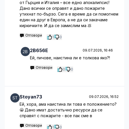
от Гърция и Италия – все едно апокалипсис!
Дано всички се оправят и дано пожарите
утихнат по-бързо. Сега е време да си помогнем
един на друг в Европа, а не да си закачаме
киркичките. И да се замислим ма 💩
Отговори
1
0
2B656E
09.07.2026, 16:46
Ей, пичове, наистина ли е толкова яко?!
Отговори
0
0
Stoyan73
09.07.2026, 16:52
Ей, хора, ама наистина ли това е положението?
😬 Дано имат достатъчно ресурси да се
справят с пожарите - все пак сме в
Отговори
1
0