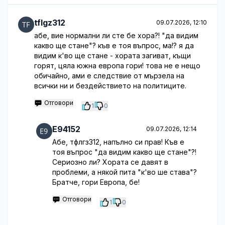
tflgz312
09.07.2026, 12:10
абе, вие нормални ли сте бе хора?! "да видим
какво ще стане"? къв е тоя въпрос, ма!? я да
видим к'во ще стане - хората загиват, къщи
горят, цяла южна европа гори! това не е нещо
обичайно, ами е следствие от мързела на
всички ни и бездействието на политиците.
Отговори
1
0
E94152
09.07.2026, 12:14
Абе, тфлгз312, напълно си прав! Къв е
тоя въпрос "да видим какво ще стане"?!
Сериозно ли? Хората се давят в
проблеми, а някой пита "к'во ше става"?
Братче, гори Европа, бе!
Отговори
1
0