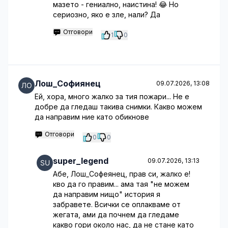
мазето - гениално, наистина! 😂 Но
сериозно, яко е зле, нали? Да
Отговори
1
0
Лош_Софиянец
09.07.2026, 13:08
Ей, хора, много жалко за тия пожари... Не е
добре да гледаш такива снимки. Какво можем
да направим ние като обикнове
Отговори
0
0
super_legend
09.07.2026, 13:13
Абе, Лош_Софеянец, прав си, жалко е!
кво да го правим... ама тая "не можем
да направим нищо" история я
забравете. Всички се оплакваме от
жегата, ами да почнем да гледаме
какво гори около нас, да не стане като