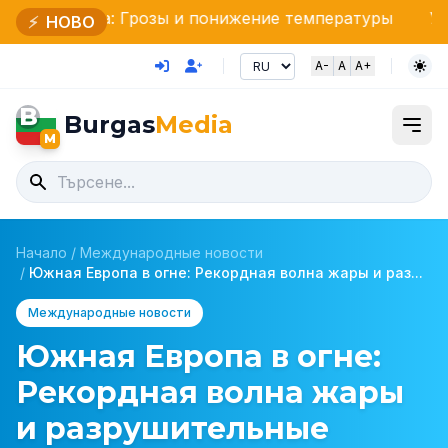
: Грозы и понижение температуры
Усиленная охран
⚡
НОВО
A-
A
A+
B
Burgas
Media
M
Начало
/
Международные новости
/
Южная Европа в огне: Рекордная волна жары и раз...
Международные новости
Южная Европа в огне:
Рекордная волна жары
и разрушительные