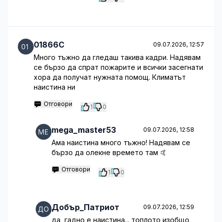
01866C
09.07.2026, 12:57
Много тъжно да гледаш такива кадри. Надявам
се бързо да спрат пожарите и всички засегнати
хора да получат нужната помощ. Климатът
наистина ни
Отговори
1
0
mega_master53
09.07.2026, 12:58
Ама наистина много тъжно! Надявам се
бързо да олекне времето там 🤙
Отговори
1
0
Добър_Патриот
09.07.2026, 12:59
да, гадно е наистина... топлото изобщо