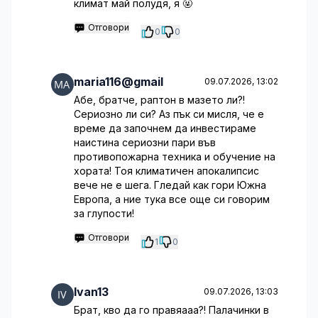
климат май полудя, я 🤬
Отговори
0
0
maria116@gmail
09.07.2026, 13:02
Абе, братче, раптон в мазето ли?!
Сериозно ли си? Аз пък си мисля, че е
време да започнем да инвестираме
наистина сериозни пари във
противопожарна техника и обучение на
хората! Тоя климатичен апокалипсис
вече не е шега. Гледай как гори Южна
Европа, а ние тука все още си говорим
за глупости!
Отговори
1
0
Ivan13
09.07.2026, 13:03
Брат, кво да го правяааа?! Палачинки в