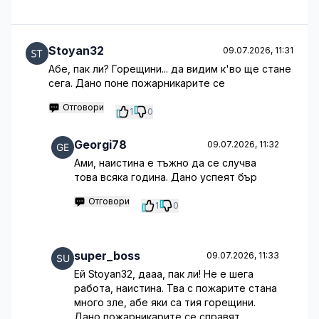
Stoyan32
09.07.2026, 11:31
Абе, пак ли? Горещини... да видим к'во ще стане
сега. Дано поне пожарникарите се
Отговори
1
0
Georgi78
09.07.2026, 11:32
Ами, наистина е тъжно да се случва
това всяка година. Дано успеят бър
Отговори
1
0
super_boss
09.07.2026, 11:33
Ей Stoyan32, дааа, пак ли! Не е шега
работа, наистина. Тва с пожарите стана
много зле, абе яки са тия горещини.
Дано пожарникарите се справят,