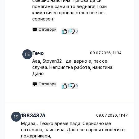
смешно наистина. Трябва да си
помагаме сами и то веднага! Този
климатичен провал става все по-
сериозен
Отговори
1
0
Гечо
09.07.2026, 11:34
Ааа, Stoyan32... да, верно е, пак се
случва. Неприятна работа, наистина.
Дано
Отговори
1
0
1983487A
09.07.2026, 11:47
Мдааа... Тежко време пада. Сериозно ме
натъжава, наистина. Дано се справят колегите
пожарникари,