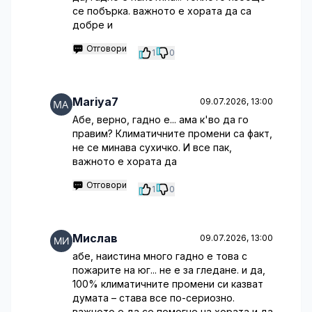
се побърка. важното е хората да са
добре и
Отговори
1
0
Mariya7
09.07.2026, 13:00
Абе, верно, гадно е... ама к'во да го
правим? Климатичните промени са факт,
не се минава сухичко. И все пак,
важното е хората да
Отговори
1
0
Мислав
09.07.2026, 13:00
абе, наистина много гадно е това с
пожарите на юг... не е за гледане. и да,
100% климатичните промени си казват
думата – става все по-сериозно.
важното е да се помогне на хората и да