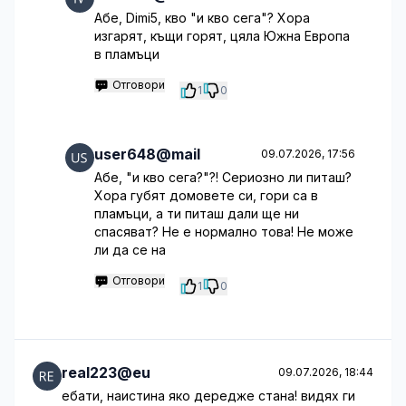
Абе, Dimi5, кво "и кво сега"? Хора
изгарят, къщи горят, цяла Южна Европа
в пламъци
Отговори
1
0
user648@mail
09.07.2026, 17:56
Абе, "и кво сега?"?! Сериозно ли питаш?
Хора губят домовете си, гори са в
пламъци, а ти питаш дали ще ни
спасяват? Не е нормално това! Не може
ли да се на
Отговори
1
0
real223@eu
09.07.2026, 18:44
ебати, наистина яко дередже стана! видях ги