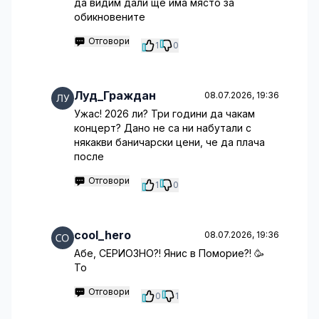
да видим дали ще има място за
обикновените
Отговори
1
0
Луд_Граждан
08.07.2026, 19:36
Ужас! 2026 ли? Три години да чакам
концерт? Дано не са ни набутали с
някакви баничарски цени, че да плача
после
Отговори
1
0
cool_hero
08.07.2026, 19:36
Абе, СЕРИОЗНО?! Янис в Поморие?! 🥳
То
Отговори
0
1