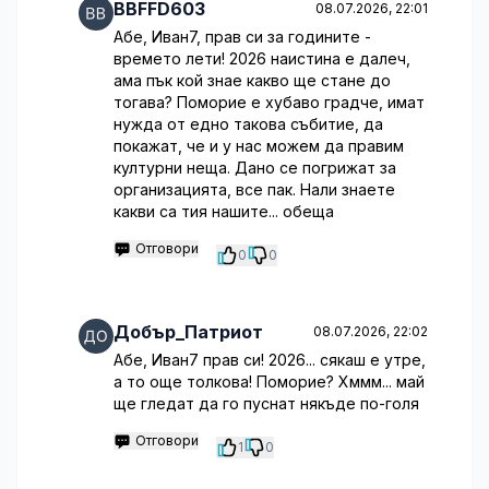
BBFFD603
08.07.2026, 22:01
Абе, Иван7, прав си за годините -
времето лети! 2026 наистина е далеч,
ама пък кой знае какво ще стане до
тогава? Поморие е хубаво градче, имат
нужда от едно такова събитие, да
покажат, че и у нас можем да правим
културни неща. Дано се погрижат за
организацията, все пак. Нали знаете
какви са тия нашите... обеща
Отговори
0
0
Добър_Патриот
08.07.2026, 22:02
Абе, Иван7 прав си! 2026... сякаш е утре,
а то още толкова! Поморие? Хммм... май
ще гледат да го пуснат някъде по-голя
Отговори
1
0