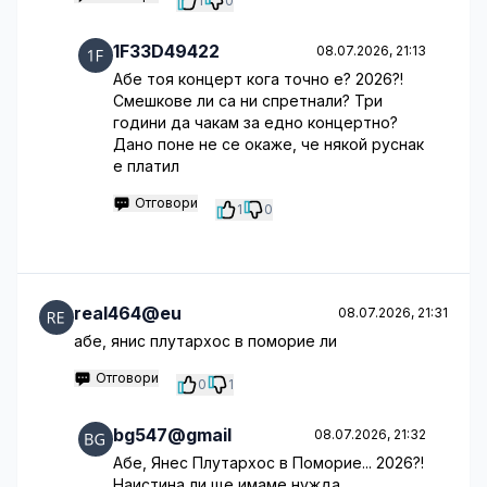
1
0
1F33D49422
08.07.2026, 21:13
Абе тоя концерт кога точно е? 2026?!
Смешкове ли са ни спретнали? Три
години да чакам за едно концертно?
Дано поне не се окаже, че някой руснак
е платил
Отговори
1
0
real464@eu
08.07.2026, 21:31
абе, янис плутархос в поморие ли
Отговори
0
1
bg547@gmail
08.07.2026, 21:32
Абе, Янес Плутархос в Поморие... 2026?!
Наистина ли ще имаме нужда