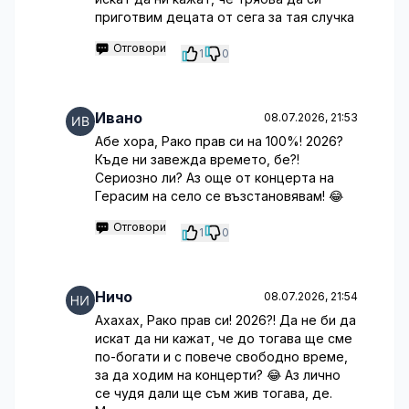
приготвим децата от сега за тая случка
Отговори
1
0
Ивано
08.07.2026, 21:53
Абе хора, Рако прав си на 100%! 2026?
Къде ни завежда времето, бе?!
Сериозно ли? Аз още от концерта на
Герасим на село се възстановявам! 😂
Отговори
1
0
Ничо
08.07.2026, 21:54
Ахахах, Рако прав си! 2026?! Да не би да
искат да ни кажат, че до тогава ще сме
по-богати и с повече свободно време,
за да ходим на концерти? 😂 Аз лично
се чудя дали ще съм жив тогава, де.