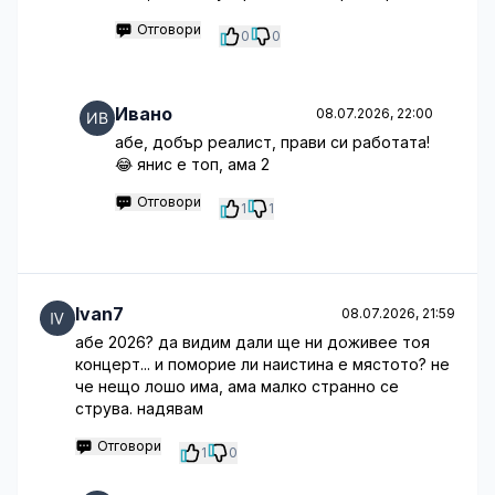
Отговори
0
0
Ивано
08.07.2026, 22:00
абе, добър реалист, прави си работата!
😂 янис е топ, ама 2
Отговори
1
1
Ivan7
08.07.2026, 21:59
абе 2026? да видим дали ще ни доживее тоя
концерт... и поморие ли наистина е мястото? не
че нещо лошо има, ама малко странно се
струва. надявам
Отговори
1
0