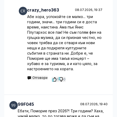
crazy_hero363
08.07.2026, 19:37
Абе хора, успокойте се малко... три
години, значи... три години си е доста
време, наистина. Ама пък Янис
Плутархос все пак! Не съм голям фен на
гръцка музика, да си призная честно, но
човек трябва да се отваря към нови
неща и да подкрепя културните
събития в страната ни. Добре е, че
Поморие ще има такъв концерт –
хубаво е за туризма, а и като цяло, за
настроението на хората.
Отговори
1
0
99F045
08.07.2026, 19:40
Ебати, Поморие през 2026?! Три години? Хаха,
чакай малко, то до тогава може и да съм на