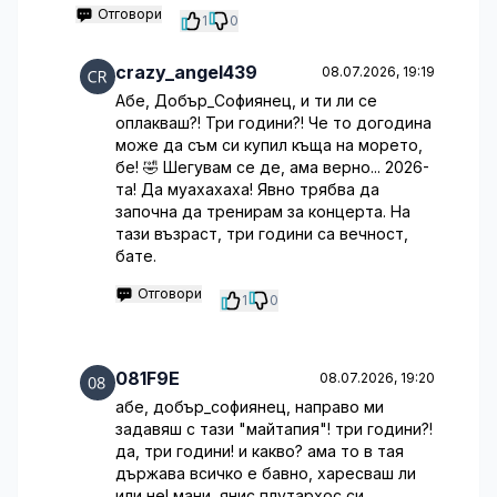
Отговори
1
0
crazy_angel439
08.07.2026, 19:19
Абе, Добър_Софиянец, и ти ли се
оплакваш?! Три години?! Че то догодина
може да съм си купил къща на морето,
бе! 🤣 Шегувам се де, ама верно... 2026-
та! Да муахахаха! Явно трябва да
започна да тренирам за концерта. На
тази възраст, три години са вечност,
бате.
Отговори
1
0
081F9E
08.07.2026, 19:20
абе, добър_софиянец, направо ми
задавяш с тази "майтапия"! три години?!
да, три години! и какво? ама то в тая
държава всичко е бавно, харесваш ли
или не! мани, янис плутархос си