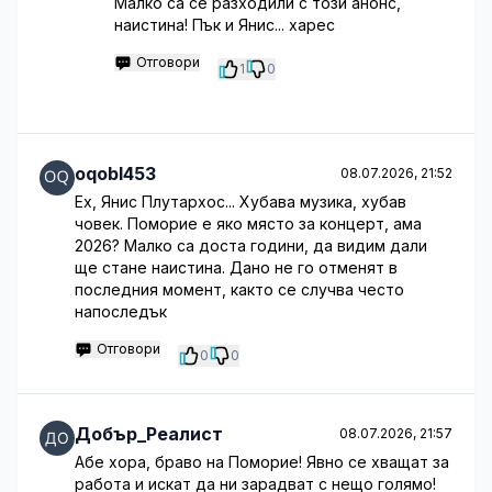
Малко са се разходили с този анонс,
наистина! Пък и Янис... харес
Отговори
1
0
oqobl453
08.07.2026, 21:52
Ех, Янис Плутархос... Хубава музика, хубав
човек. Поморие е яко място за концерт, ама
2026? Малко са доста години, да видим дали
ще стане наистина. Дано не го отменят в
последния момент, както се случва често
напоследък
Отговори
0
0
Добър_Реалист
08.07.2026, 21:57
Абе хора, браво на Поморие! Явно се хващат за
работа и искат да ни зарадват с нещо голямо!