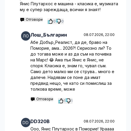
Янис Плутархос е машина - класика е, музиката
му е супер зареждаща, всички я знаят!
Отговори
0
0
Лош_Българин
08.07.2026, 22:00
Абе Добър_Реалист, да де, браво на
Поморие, ама... 2026?! Сериозно ли? То
до тогава може и аз да съм на почивка
на Марс! 😂 Ама пък Янис е Янис, не
споря. Класика е, знам го, чувал съм.
Само дето малко ми се струва... много е
далече. Надявам се поне да имат
предвид нещо, че като си помислиш за
толкова време, може
Отговори
1
1
DD320B
08.07.2026, 22:00
Ооо, Янис Плутархос в Поморие! Ураааа