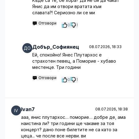
Къде са те, бе хора? Да не би да чакат
Янис да им отвори вратата към
славата?! Сериозно ли се ми
Отговори
0
1
Добър_Софиянец
08.07.2026, 18:33
Ей, спокойно! Янес Плутархос е
страхотен певец, а Поморие - хубаво
местенце. Три години
Отговори
0
1
Ivan7
08.07.2026, 18:38
ааа, янис плутархос… поморие… добре де, ама
наистина ли? три години ще чакаме за тоя
концерт? дано поне билетите не са като за
цеца... че после все нерви. ви