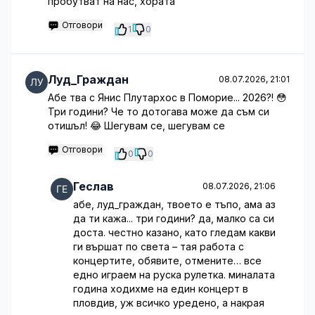
пробутват на нас, хората
Отговори
1
0
Луд_Граждан
08.07.2026, 21:01
Абе тва с Янис Плутархос в Поморие... 2026?! 😳
Три години? Че то дотогава може да съм си
отишъл! 😂 Шегувам се, шегувам се
Отговори
0
0
Геслав
08.07.2026, 21:06
абе, луд_граждан, твоето е тъпо, ама аз
да ти кажа... три години? да, малко са си
доста. честно казано, като гледам какви
ги вършат по света – тая работа с
концертите, обявите, отмените… все
едно играем на руска рулетка. миналата
година ходихме на един концерт в
пловдив, уж всичко уредено, а накрая