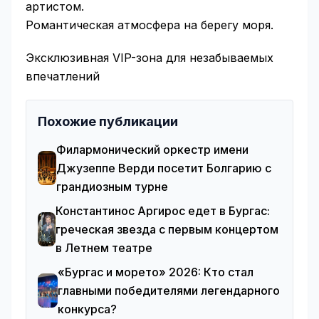
артистом.
Романтическая атмосфера на берегу моря.
Эксклюзивная VIP-зона для незабываемых
впечатлений
Похожие публикации
Филармонический оркестр имени
Джузеппе Верди посетит Болгарию с
грандиозным турне
Константинос Аргирос едет в Бургас:
греческая звезда с первым концертом
в Летнем театре
«Бургас и морето» 2026: Кто стал
главными победителями легендарного
конкурса?