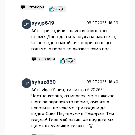
Отговори
0
0
oyvjp649
08.07.2026, 18:39
Абе, три години… наистина мнооого
време. Дано да си заслужава чакането,
че все едно някой ти говори за нещо
голямо, а после се оказват само пра
Отговори
1
0
hybuz850
08.07.2026, 18:40
Абе, Иван7, пич, ти си прав! 2026?!
Честно казано, аз мислех, че е някаква
шега за априлското време, ама явно
наистина ще чакаме три години да
видим Янис Плутархос в Поморие. Три
години! Това май значи, че внуците ми
ще са на училище тогава… 🤣