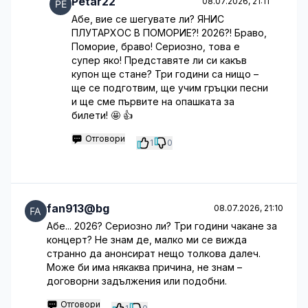
Petar22
08.07.2026, 21:11
Абе, вие се шегувате ли? ЯНИС
ПЛУТАРХОС В ПОМОРИЕ?! 2026?! Браво,
Поморие, браво! Сериозно, това е
супер яко! Представяте ли си какъв
купон ще стане? Три години са нищо –
ще се подготвим, ще учим гръцки песни
и ще сме първите на опашката за
билети! 🤩 👍
Отговори
1
0
fan913@bg
08.07.2026, 21:10
Абе... 2026? Сериозно ли? Три години чакане за
концерт? Не знам де, малко ми се вижда
странно да анонсират нещо толкова далеч.
Може би има някаква причина, не знам –
договорни задължения или подобни.
Отговори