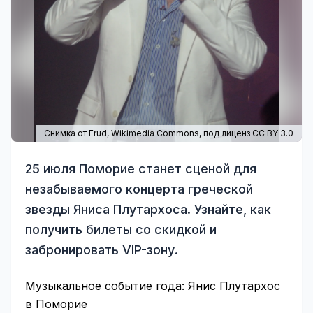
Снимка от Erud,
Wikimedia Commons
, под лиценз CC BY 3.0
25 июля Поморие станет сценой для
незабываемого концерта греческой
звезды Яниса Плутархоса. Узнайте, как
получить билеты со скидкой и
забронировать VIP-зону.
Музыкальное событие года: Янис Плутархос
в Поморие