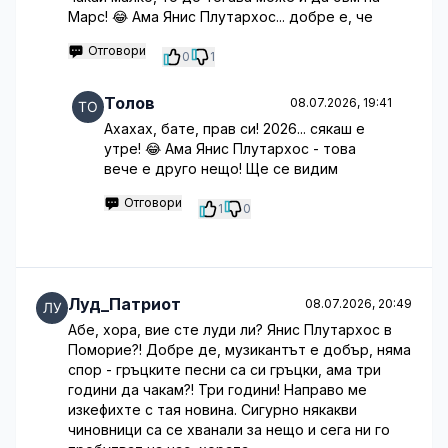
Марс! 😂 Ама Янис Плутархос... добре е, че
Отговори
0
1
Толов
08.07.2026, 19:41
Ахахах, бате, прав си! 2026... сякаш е
утре! 😂 Ама Янис Плутархос - това
вече е друго нещо! Ще се видим
Отговори
1
0
Луд_Патриот
08.07.2026, 20:49
Абе, хора, вие сте луди ли? Янис Плутархос в
Поморие?! Добре де, музикантът е добър, няма
спор - гръцките песни са си гръцки, ама три
години да чакам?! Три години! Направо ме
изкефихте с тая новина. Сигурно някакви
чиновници са се хванали за нещо и сега ни го