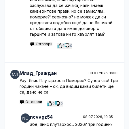
заслужава да се изчака, нали знаеш
какви хитове прави. но се замислям...
поморие?! сериозно? не можех да си
представя подобно нщо! да не би някой
от общината да е имал договор с
гърците и затова ни го хвърлят там?
Отговори
1
0
Млад_Граждан
08.07.2026, 19:33
Уау, Янис Плутархос в Поморие? Супер яко! Три
години чакане – ок, да видим какви билети ще
са, дано не са
Отговори
0
0
ncvvgz54
08.07.2026, 19:35
абе, янис плутархос... 2026? три години?