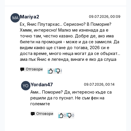
Mariya2
09.07.2026, 00:09
Ех, Янис Плутархас... Сериозно? В Поморие?
Хммм, интересно! Малко ме изненада да е
точно там, честно казано. Добре де, ако има
билети на промоция - може и да се замисля. Да
видим какво ще стане до тогава, 2026 си е
доста време, много неща могат да се объркат...
ама пък Янис е легенда, винаги е яко да слуша
Отговори
1
1
Yordan47
09.07.2026, 00:14
Ами... Поморие? Да, интересно къде са
решили да го пуснат. Не съм фен на
големите
Отговори
0
0