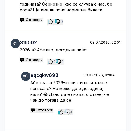
годината? Сериозно, кво се случва с нас, бе
хора? Ще има ли поне нормални билети
Отговори
1
0
316502
09.07.2026, 02:01
2026-а? Абе кво, догодина ли 💸
Отговори
0
0
aqcqkw698
09.07.2026, 02:04
Абе тва за 2026-а наистина ли така е
написало? Не може да е догодина,
нали? 😂 Дано да е яко като стане, че
чак до тогава да се
Отговори
1
0