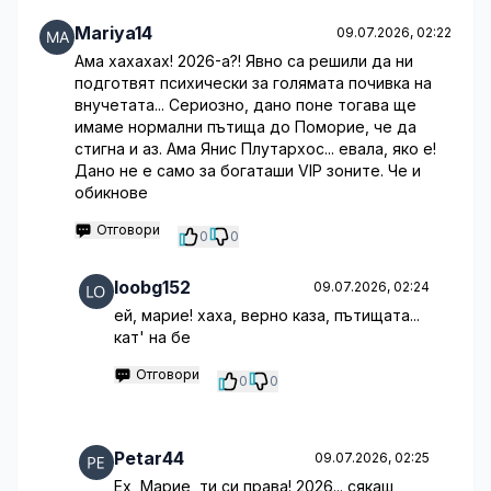
Mariya14
09.07.2026, 02:22
Ама хахахах! 2026-а?! Явно са решили да ни
подготвят психически за голямата почивка на
внучетата... Сериозно, дано поне тогава ще
имаме нормални пътища до Поморие, че да
стигна и аз. Ама Янис Плутархос... евала, яко е!
Дано не е само за богаташи VIP зоните. Че и
обикнове
Отговори
0
0
loobg152
09.07.2026, 02:24
ей, марие! хаха, верно каза, пътищата...
кат' на бе
Отговори
0
0
Petar44
09.07.2026, 02:25
Ех, Марие, ти си права! 2026... сякаш