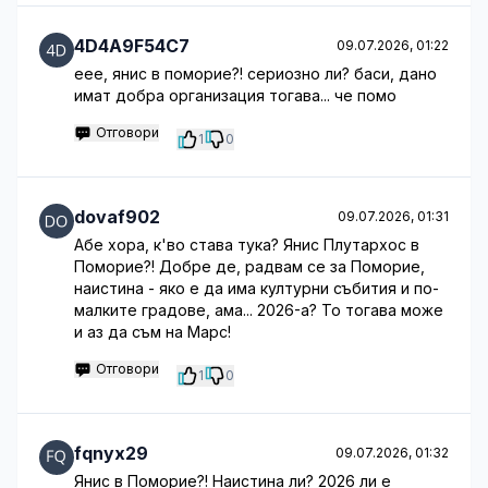
4D4A9F54C7
09.07.2026, 01:22
еее, янис в поморие?! сериозно ли? баси, дано
имат добра организация тогава... че помо
Отговори
1
0
dovaf902
09.07.2026, 01:31
Абе хора, к'во става тука? Янис Плутархос в
Поморие?! Добре де, радвам се за Поморие,
наистина - яко е да има културни събития и по-
малките градове, ама... 2026-а? То тогава може
и аз да съм на Марс!
Отговори
1
0
fqnyx29
09.07.2026, 01:32
Янис в Поморие?! Наистина ли? 2026 ли е