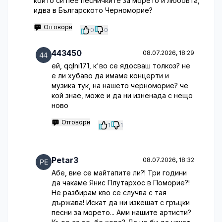
който си пее песничките за морето и любовта,
идва в Българското Черноморие?
Отговори
0
0
443450
08.07.2026, 18:29
ей, qqlni171, к'во се ядосваш толкоз? не
е ли хубаво да имаме концерти и
музика тук, на нашето черноморие? че
кой знае, може и да ни изненада с нещо
ново
Отговори
1
1
Petar3
08.07.2026, 18:32
Абе, вие се майтапите ли?! Три години
да чакаме Янис Плутархос в Поморие?!
Не разбирам кво се случва с тая
държава! Искат да ни изкешат с гръцки
песни за морето... Ами нашите артисти?