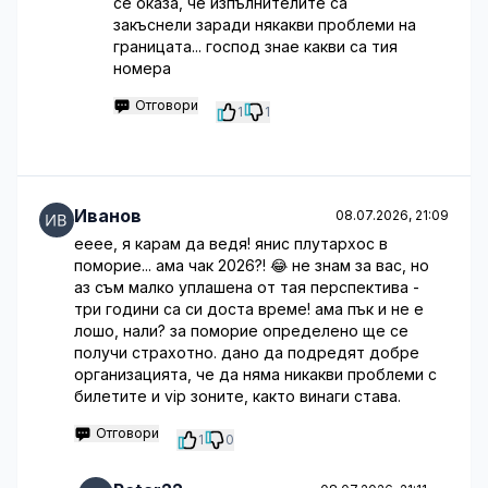
се оказа, че изпълнителите са
закъснели заради някакви проблеми на
границата... господ знае какви са тия
номера
Отговори
1
1
Иванов
08.07.2026, 21:09
ееее, я карам да ведя! янис плутархос в
поморие... ама чак 2026?! 😂 не знам за вас, но
аз съм малко уплашена от тая перспектива -
три години са си доста време! ама пък и не е
лошо, нали? за поморие определено ще се
получи страхотно. дано да подредят добре
организацията, че да няма никакви проблеми с
билетите и vip зоните, както винаги става.
Отговори
1
0