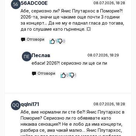
56ADC00E
08.07.2026, 18:28
Абе, сериозно ли? Янис Плутархос в Поморие?!
2026-та, значи ще чакаме още почти 3 години
за концерт... Да не му е паднал гласа до тогава,
да го слушаме като гърненце. 💥
Отговори
1
0
Песлав
08.07.2026, 18:29
ебаси! 2026?! сериозно ли ще си пи
Отговори
0
1
qqlni171
08.07.2026, 18:28
Абе, вие нормални ли сте бе?! Янис Плутархос в
Поморие? Сериозно ли го обявявате като
някаква сензация?! Не е ло6о да има концерти,
разбира се, ама чакай малко… Янис Плутархос,