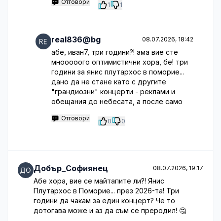
Отговори
1
1
real836@bg
08.07.2026, 18:42
абе, иван7, три години?! ама вие сте
мнооооого оптимистични хора, бе! три
години за янис плутархос в поморие...
дано да не стане като с другите
"грандиозни" концерти - реклами и
обещания до небесата, а после само
Отговори
0
0
Добър_Софиянец
08.07.2026, 19:17
Абе хора, вие се майтапите ли?! Янис
Плутархос в Поморие... през 2026-та! Три
години да чакам за един концерт? Че то
дотогава може и аз да съм се преродил! 🤔