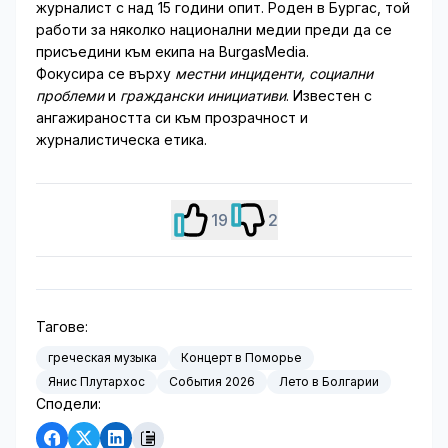
журналист с над 15 години опит. Роден в Бургас, той
работи за няколко национални медии преди да се
присъедини към екипа на BurgasMedia.
Фокусира се върху
местни инциденти, социални
проблеми
и
граждански инициативи
. Известен с
ангажираността си към прозрачност и
журналистическа етика.
19
2
Тагове:
греческая музыка
Концерт в Поморье
Янис Плутархос
События 2026
Лето в Болгарии
Сподели: