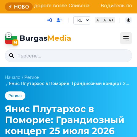
оге возле Сливена
Водитель под воздействием на
⚡
НОВО
A-
A
A+
B
Burgas
Media
M
Начало
/
Регион
/
Янис Плутархос в Поморие: Грандиозный концерт 2...
Регион
Янис Плутархос в
Поморие: Грандиозный
концерт 25 июля 2026