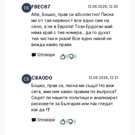
F8EC67
12.06.2026, 12:30
Абе, Бошко, прав си абсолютно! Писна
ми от тая нервност все едно сме на
село, а не в Европа! Този Ердоган май
няма край с тия номера... да го духат
тия чистки и укази! Все едно никой не
вижда какво прави.
Отговори
0
0
C8A0D0
12.06.2026, 12:31
Бошко, прав си, писна ми също! Но виж
сега, ами ние какво правим по въпроса?
Седят ли нашите политици и анализират
рисковете за България или пак гледат
как да 👎
Отговори
1
0