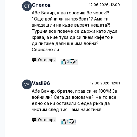
Стелов
12.06.2026, 12:00
Абе Вамир, к'ва говориш бе човек?!
"Още войни ли ни трябват"? Ама ти
виждаш ли на къде вървят нещата?!
Турция все повече се държи като луда
крава, а ние тука да си пием кафето и
да питаме дали ще има война?
Сериозно ли
Отговори
0
0
Vasil96
12.06.2026, 12:01
Абе Вамир, братле, прав си на 100%! За
войни ли? Сега да воюваме?! Че то все
едно са ни оставили с една ръка да
чистим след тия... ама наистина!
Отговори
1
1