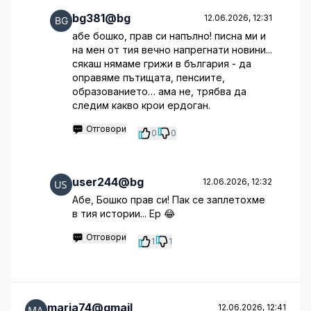
bg381@bg
12.06.2026, 12:31
абе бошко, прав си напълно! писна ми и
на мен от тия вечно напрегнати новини...
сякаш нямаме грижи в българия - да
оправяме пътищата, пенсиите,
образованието… ама не, трябва да
следим какво крои ердоган.
Отговори
0
0
user244@bg
12.06.2026, 12:32
Абе, Бошко прав си! Пак се заплетохме
в тия истории... Ер 😂
Отговори
1
1
maria74@gmail
12.06.2026, 12:41