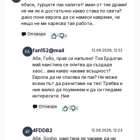
ебаси, турците пак налитат! аман от тия драми!
не им ли е достатъчно какво става по света?
дано поне европа да се намеси навреме, че
нещо не ми харесва тая работа...
Отговори
1
0
fan152@mail
12.06.2026, 12:22
Абе, Го6о, прав си напълно! Тоя Ердоган
май наистина се опитва да създаде
хаос... ама какво чакаме всъщност?
Европа да ни спасява ли пак? Не може
всеки път да разчитаме на тях! Трябва и
ние малко да поумнеем и да си гледаме
интересите. Ние
Отговори
1
0
4FDDB2
12.06.2026, 12:23
Абе, Gosho, наистина ли чакаме да ни