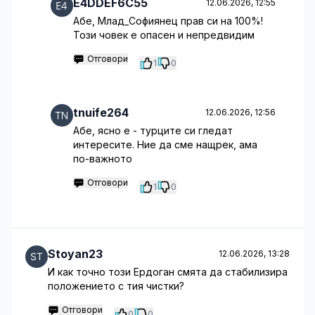
E4DDEF6C55
12.06.2026, 12:55
Абе, Млад_Софиянец прав си на 100%!
Този човек е опасен и непредвидим
Отговори
1
0
tnuife264
12.06.2026, 12:56
Абе, ясно е - турците си гледат
интересите. Ние да сме нащрек, ама
по-важното
Отговори
1
0
Stoyan23
12.06.2026, 13:28
И как точно този Ердоган смята да стабилизира
положението с тия чистки?
Отговори
0
0