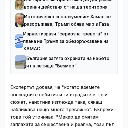
военни действия от наша територия
Историческо споразумение: Хамас се
разоръжава, Тръмп обяви мир в Газа
Израел изрази "сериозна тревога" от
плана на Тръмп за обезоръжаване на
ХАМАС
България затяга охраната на небето
и на летище "Безмер"
Експертът добавя, че "когато вземете
последните събития и ги вградите в този
сюжет, наистина изглежда така, сякаш
наближава нещо много тревожно". Въпреки
това той уточнява: "Макар да смятам
заплахата за съществена и реална, този път