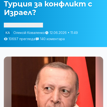
Турция за конфликт с
Израел?
Изслушай статията
Олексій Коваленко
12.06.2026 • 11:49
10697 прегледа
140 коментара