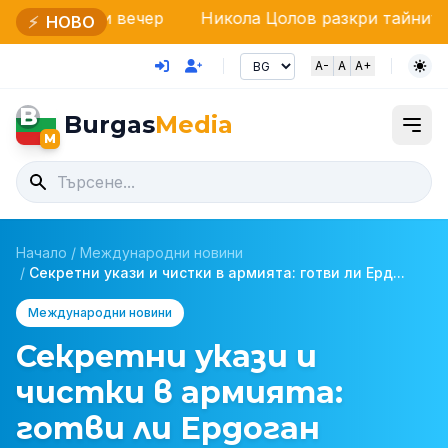
 вечер
Никола Цолов разкри тайните на Red Bull Ri
⚡
НОВО
A-
A
A+
B
Burgas
Media
M
Начало
/
Международни новини
/
Секретни укази и чистки в армията: готви ли Ерд...
Международни новини
Секретни укази и
чистки в армията:
готви ли Ердоган