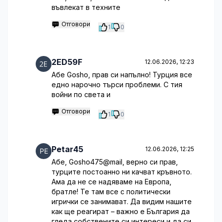
въвлекат в техните
Отговори
1
0
2ED59F
12.06.2026, 12:23
Абе Goshо, прав си напълно! Турция все
едно нарочно търси проблеми. С тия
войни по света и
Отговори
1
0
Petar45
12.06.2026, 12:25
Абе, Gosho475@mail, верно си прав,
турците постоанно ни качват кръвното.
Ама да не се надяваме на Европа,
братле! Те там все с политически
игрички се занимават. Да видим нашите
как ще реагират – важно е България да
гледа собствените си интереси и да си