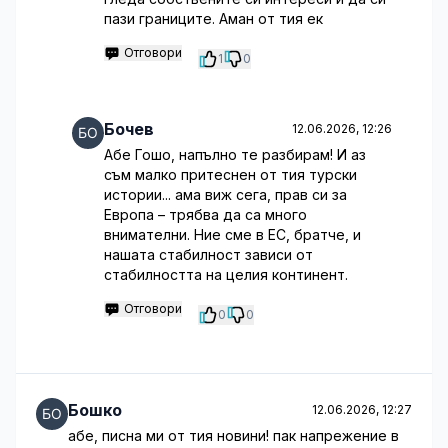
пази границите. Аман от тия ек
Отговори
1
0
Бочев
12.06.2026, 12:26
Абе Гошо, напълно те разбирам! И аз
съм малко притеснен от тия турски
истории... ама виж сега, прав си за
Европа – трябва да са много
внимателни. Ние сме в ЕС, братче, и
нашата стабилност зависи от
стабилността на целия континент.
Отговори
0
0
Бошко
12.06.2026, 12:27
абе, писна ми от тия новини! пак напрежение в