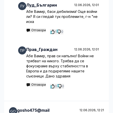
Луд_Българин
12.06.2026, 12:01
Абе Вамир, баси дебилизма! Още войни
ли? Я си гледай тук проблемите, г-н "не
иска
Отговори
1
0
Прав_Граждан
12.06.2026, 12:01
Абе Вамир, прав си напълно! Войни не
трябват на никого. Трябва да се
фокусираме върху стабилността в
Европа и да подкрепяме нашите
съюзници. Дано здравия
Отговори
0
0
gosho475@mail
12.06.2026, 12:21