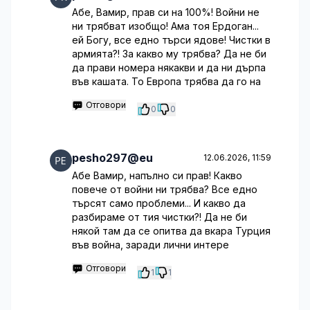
Абе, Вамир, прав си на 100%! Войни не
ни трябват изобщо! Ама тоя Ердоган...
ей Богу, все едно търси ядове! Чистки в
армията?! За какво му трябва? Да не би
да прави номера някакви и да ни дърпа
във кашата. То Европа трябва да го на
Отговори
0
0
pesho297@eu
12.06.2026, 11:59
Абе Вамир, напълно си прав! Какво
повече от войни ни трябва? Все едно
търсят само проблеми... И какво да
разбираме от тия чистки?! Да не би
някой там да се опитва да вкара Турция
във война, заради лични интере
Отговори
1
1