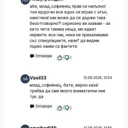
абе, млад_софиянец прав си напълно!
тоя ердоган все едно си играе с огън,
наистина! как може да се държи така
безотговорно?! сериозно ви казвам - аз
като чета такива неща, ми идват
нервите. все пак, нека не прекаляваме
със спекулациите, нали? да видим
първо какви са фактите.
Отговори
1
0
Vasil33
12.06.2026, 12:54
млад_софиянец, бате, верно каза!
трябва да сме много внимателни ние
тук. да
Отговори
1
0
12.06.2026, 12:55