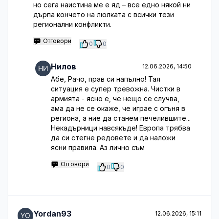
но сега наистина ме е яд – все едно някой ни
дърпа кончето на люлката с всички тези
регионални конфликти.
Отговори
0
0
Нилов
12.06.2026, 14:50
Абе, Рачо, прав си напълно! Тая
ситуация е супер тревожна. Чистки в
армията - ясно е, че нещо се случва,
ама да не се окаже, че играе с огъня в
региона, а ние да станем печелившите...
Некадърници навсякъде! Европа трябва
да си стегне редовете и да наложи
ясни правила. Аз лично съм
Отговори
0
0
Yordan93
12.06.2026, 15:11