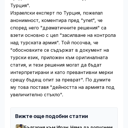
Турция".
Израелски експерт по Турция, пожелал
анонимност, коментира пред "ynet", че
според него "драматичните решения" са
взети основно с цел "засилване на контрола
над турската армия". Той посочва, че
"обосновките се съдържат в документ на
турски език, приложен към оригиналната
статия, и тези решения могат да бъдат
интерпретирани и като превантивни мерки
срещу бъдещ опит за преврат". По думите
му това поставя "дейността на армията под
увеличително стъкло".
Вижте още подобни статии
България към Иран: Няма да допуснем