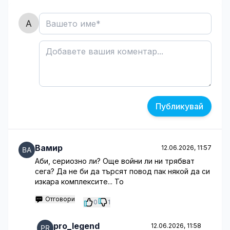
Публикувай
Вамир
12.06.2026, 11:57
Аби, сериозно ли? Още войни ли ни трябват
сега? Да не би да търсят повод пак някой да си
изкара комплексите... То
Отговори
0
1
pro_legend
12.06.2026, 11:58