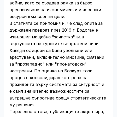
война, като се създава рамка за бързо
пренасочване на икономически и човешки
ресурси към военни цели.
В статията се припомня и, че след опита за
държавен преврат през 2016 г. Ердоган е
извършил мащабна "зачистка" във
върхушката на турските въоръжени сили.
Хиляди офицери са били уволнени или
арестувани, включително мнозина, смятани
за "прозападно" или "пронатовски"
настроени. По оценка на Бозкурт този
процес е консолидирал контрола на
президента върху системата за сигурност и
е свил значително възможностите за
вътрешна съпротива срещу стратегическите
му решения.
Паралелно с това, публикацията акцентира,