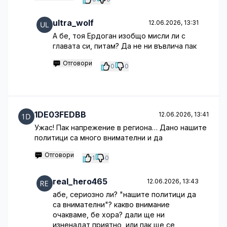
ultra_wolf
12.06.2026, 13:31
А бе, тоя Ердоган изобщо мисли ли с
главата си, питам? Да не ни въвлича пак
Отговори
0
0
1DE03FEDBB
12.06.2026, 13:41
Ужас! Пак напрежение в региона… Дано нашите
политици са много внимателни и да
Отговори
1
0
real_hero465
12.06.2026, 13:43
абе, сериозно ли? "нашите политици да
са внимателни"? какво внимание
очакваме, бе хора? дали ще ни
изненадат приятно, или пак ще се