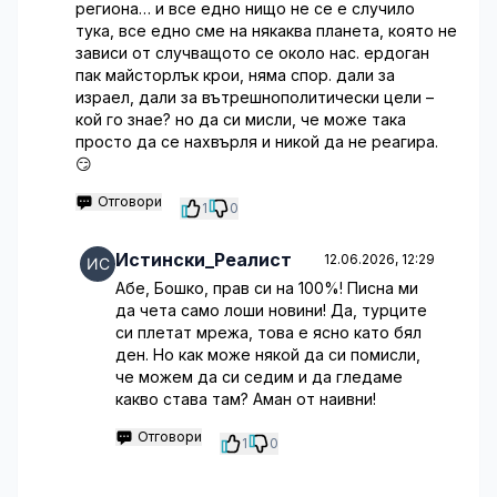
региона… и все едно нищо не се е случило
тука, все едно сме на някаква планета, която не
зависи от случващото се около нас. ердоган
пак майсторлък крои, няма спор. дали за
израел, дали за вътрешнополитически цели –
кой го знае? но да си мисли, че може така
просто да се нахвърля и никой да не реагира.
😏
Отговори
1
0
Истински_Реалист
12.06.2026, 12:29
Абе, Бошко, прав си на 100%! Писна ми
да чета само лоши новини! Да, турците
си плетат мрежа, това е ясно като бял
ден. Но как може някой да си помисли,
че можем да си седим и да гледаме
какво става там? Аман от наивни!
Отговори
1
0