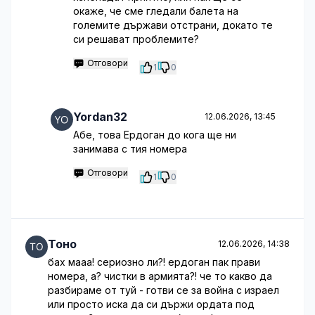
окаже, че сме гледали балета на
големите държави отстрани, докато те
си решават проблемите?
Отговори
1
0
Yordan32
12.06.2026, 13:45
Абе, това Ердоган до кога ще ни
занимава с тия номера
Отговори
1
0
Тоно
12.06.2026, 14:38
бах мааа! сериозно ли?! ердоган пак прави
номера, а? чистки в армията?! че то какво да
разбираме от туй - готви се за война с израел
или просто иска да си държи ордата под