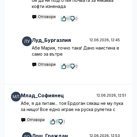
би да ни подготвя почвата за някаква
кофти изненада
Отговори
0
0
Луд_Бургазлия
12.06.2026, 12:45
Абе Мария, точно така! Дано наистина е
само за вътре
Отговори
0
0
Млад_Софиянец
12.06.2026, 12:51
Абе, я да питам... тоя Ердоган сякаш не му пука
за нищо! Все едно играе на руска рулетка с
Отговори
1
1
Лош_Граждан
12.06.2026, 12:53