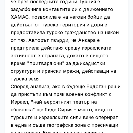
че през последните години Турция е
задълбочила контактите си с движението
ХАМАС, позволила е на негови бойци да
действат от турска територия и дори е
предоставила турско гражданство на някои
от тях. Авторът твърди, че Анкара е
предприела действия срещу израелската
активност в страната, докато в същото
време "притваря очи" за джихадистки
структури и ирански мрежи, действащи на
турска земя.
Според анализа, ако в бъдеще Ердоган реши
да пристъпи към пряк военен конфликт с
Израел, "най-вероятният театър на
сблъсъка" ще бъде Сирия – място, където
турските и израелските сили вече оперират
в една и съща географска зона с пресичащи
се интереси. Бозкурт все пак изрично