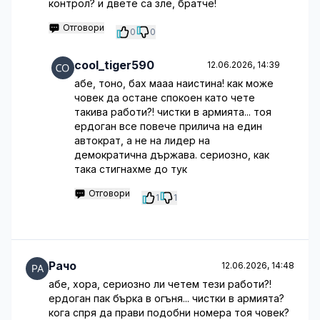
контрол? и двете са зле, братче!
Отговори
0
0
cool_tiger590
12.06.2026, 14:39
абе, тоно, бах мааа наистина! как може
човек да остане спокоен като чете
такива работи?! чистки в армията... тоя
ердоган все повече прилича на един
автократ, а не на лидер на
демократична държава. сериозно, как
така стигнахме до тук
Отговори
1
1
Рачо
12.06.2026, 14:48
абе, хора, сериозно ли четем тези работи?!
ердоган пак бърка в огъня... чистки в армията?
кога спря да прави подобни номера тоя човек?