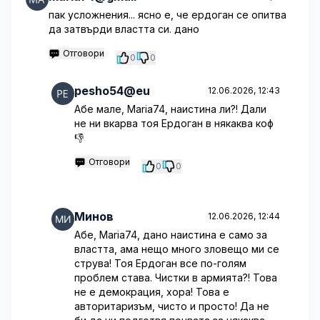
пак усложнения... ясно е, че ердоган се опитва
да затвърди властта си. дано
Отговори
0
0
pesho54@eu
12.06.2026, 12:43
Абе мале, Maria74, наистина ли?! Дали
не ни вкарва тоя Ердоган в някаква коф
👎
Отговори
0
0
Минов
12.06.2026, 12:44
Абе, Maria74, дано наистина е само за
властта, ама нещо много зловещо ми се
струва! Тоя Ердоган все по-голям
проблем става. Чистки в армията?! Това
не е демокрация, хора! Това е
авторитаризъм, чисто и просто! Да не