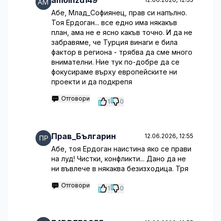
amoihzd149
Абе, Млад_Софиянец, прав си напълно.
Тоя Ердоган... все едно има някакъв
план, ама не е ясно какъв точно. И да не
забравяме, че Турция винаги е била
фактор в региона - трябва да сме много
внимателни. Ние тук по-добре да се
фокусираме върху европейските ни
проекти и да подкрепя
Отговори
1
0
Прав_Българин
12.06.2026, 12:55
Абе, тоя Ердоган наистина яко се прави
на луд! Чистки, конфликти... Дано да не
ни въвлече в някаква безизходица. Тря
Отговори
1
0