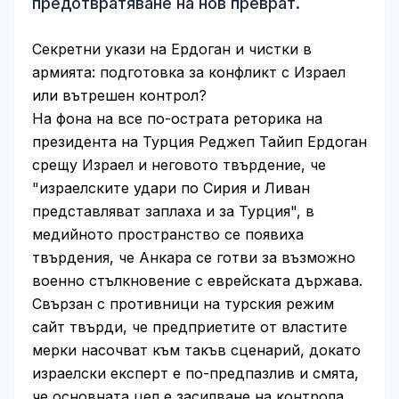
предотвратяване на нов преврат.
Секретни укази на Ердоган и чистки в
армията: подготовка за конфликт с Израел
или вътрешен контрол?
На фона на все по-острата реторика на
президента на Турция Реджеп Тайип Ердоган
срещу Израел и неговото твърдение, че
"израелските удари по Сирия и Ливан
представляват заплаха и за Турция", в
медийното пространство се появиха
твърдения, че Анкара се готви за възможно
военно стълкновение с еврейската държава.
Свързан с противници на турския режим
сайт твърди, че предприетите от властите
мерки насочват към такъв сценарий, докато
израелски експерт е по-предпазлив и смята,
че основната цел е засилване на контрола