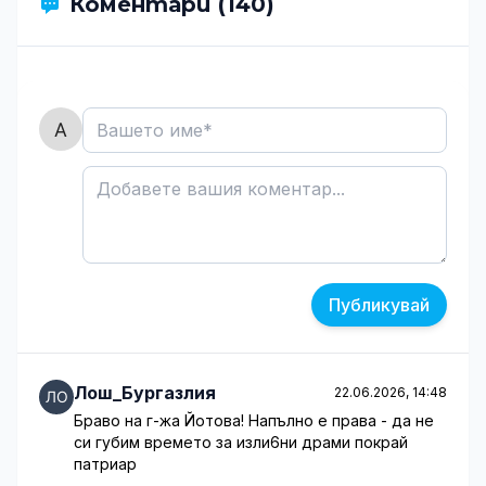
Коментари (140)
Публикувай
Лош_Бургазлия
22.06.2026, 14:48
Браво на г-жа Йотова! Напълно е права - да не
си губим времето за изли6ни драми покрай
патриар