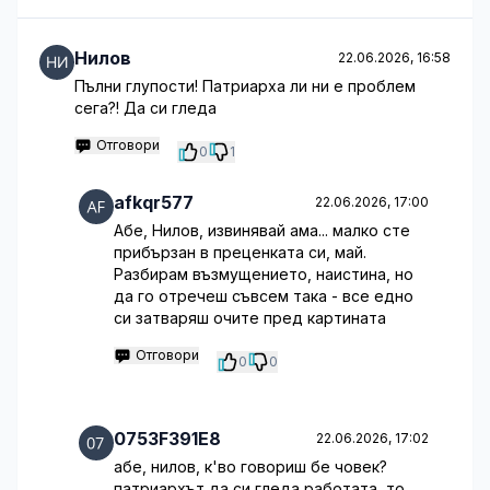
Нилов
22.06.2026, 16:58
Пълни глупости! Патриарха ли ни е проблем
сега?! Да си гледа
Отговори
0
1
afkqr577
22.06.2026, 17:00
Абе, Нилов, извинявай ама... малко сте
прибързан в преценката си, май.
Разбирам възмущението, наистина, но
да го отречеш съвсем така - все едно
си затваряш очите пред картината
Отговори
0
0
0753F391E8
22.06.2026, 17:02
абе, нилов, к'во говориш бе човек?
патриархът да си гледа работата, то