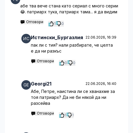
абе тва вече стана като сериал с много серии
😂. патриарх тука, патриарх тама... я да видим
Отговори
1
0
Истински_Бургазлия
22.06.2026, 16:39
пак ли с тия? нали разбирате, че целта
е да ни разкъс
Отговори
0
0
Georgi21
22.06.2026, 16:40
Абе, Петре, наистина ли се хванахме за
тоя патриарх? Да не би някой да ни
разсейва
Отговори
1
1