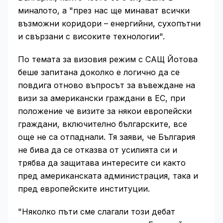
миналото, а "през нас ще минават всички
възможни коридори – енергийни, сухопътни
и свързани с високите технологии".
По темата за визовия режим с САЩ Йотова
беше запитана доколко е логично да се
повдига отново въпросът за въвеждане на
визи за американски граждани в ЕС, при
положение че визите за някои европейски
граждани, включително българските, все
още не са отпаднали. Тя заяви, че България
не бива да се отказва от усилията си и
трябва да защитава интересите си както
пред американската администрация, така и
пред европейските институции.
"Няколко пъти сме слагали този дебат