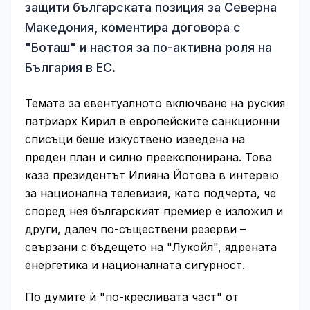
защити българската позиция за Северна
Македония, коментира договора с
"Боташ" и настоя за по-активна роля на
България в ЕС.
Темата за евентуалното включване на руския
патриарх Кирил в европейските санкционни
списъци беше изкуствено изведена на
преден план и силно преекспонирана. Това
каза президентът Илияна Йотова в интервю
за национална телевизия, като подчерта, че
според нея българският премиер е изложил и
други, далеч по-съществени резерви –
свързани с бъдещето на "Лукойл", ядрената
енергетика и националната сигурност.
По думите ѝ "по-кресливата част" от