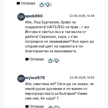
Отговори
1
0
qaob960
22.06.2026, 14:49
Абе, Лош Бургазлия, браво за
подкрепата! НАПЪЛНО си прав - г-жа
Йотова е светъл лъч в тая мъгла от
дебати! Сериозно, хора, с к'ви
патриарси се занимаваме?! Все едно да
спорим кой цвят на хавлията е по-
благоприятен за икономиката.
Отговори
1
1
wyixsi576
22.06.2026, 14:50
Абе, наистина ли?! Сега ще се окаже, че
някой руски духовник е по-важен от
евросредствата за България? Какви
сме ние, бе хора? Т
Отговори
1
0