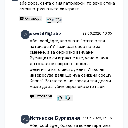
абе хора, стига с тия патриарси! то вече стана
смешно. руснаците си играят
Отговори
0
0
user501@abv
22.06.2026, 16:35
Абе, cool_tiger, кво значи "стига с тия
патриарси"? Този разговор не е за
смеене, а за сериозно взимане!
Руснаците си играят с нас, ясно е, ама
да го кажем направо - ползват
религията като инструмент. И кво ни
интересува дали ще има санкции срещу
Кирил? Важното е, че заради тия драми
може да загубим европейските пари!
Отговори
0
0
Истински_Бургазлия
22.06.2026, 16:36
Абе, cool_tiger, браво за коментара, ама