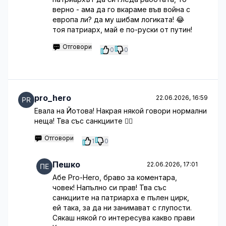
верно - ама да го вкараме във война с
европа ли? да му шибам логиката! 😂
тоя патриарх, май е по-руски от путин!
Отговори
0
0
pro_hero
22.06.2026, 16:59
Евала на Йотова! Накрая някой говори нормални
неща! Тва със санкциите 🤦‍♂️
Отговори
1
0
Пешко
22.06.2026, 17:01
Абе Pro-Hero, браво за коментара,
човек! Напълно си прав! Тва със
санкциите на патриарха е пълен цирк,
ей така, за да ни занимават с глупости.
Сякаш някой го интересува какво прави