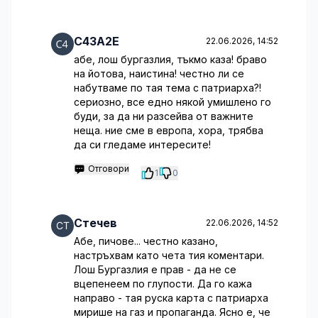
C43A2E
22.06.2026, 14:52
абе, лош бургазлия, тъкмо каза! браво
на йотова, наистина! честно ли се
набутваме по тая тема с патриарха?!
сериозно, все едно някой умишлено го
буди, за да ни разсейва от важните
неща. ние сме в европа, хора, трябва
да си гледаме интересите!
Отговори
1
0
Стечев
22.06.2026, 14:52
Абе, пичове... честно казано,
настръхвам като чета тия коментари.
Лош Бургазлия е прав - да не се
вцепенеем по глупости. Да го кажа
направо - тая руска карта с патриарха
мирише на газ и пропаганда. Ясно е, че