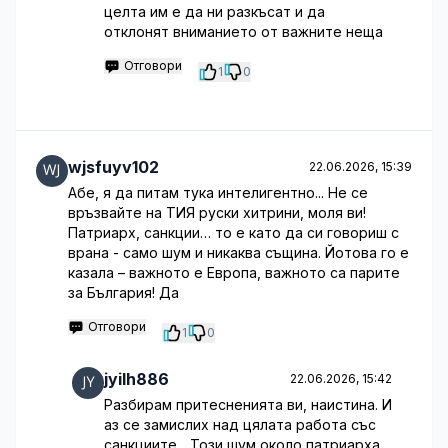
целта им е да ни разкъсат и да
отклонят вниманието от важните неща
Отговори
1
0
wjsfuyv102
22.06.2026, 15:39
Абе, я да питам тука интелигентно... Не се
връзвайте на ТИЯ руски хитрини, моля ви!
Патриарх, санкции… то е като да си говориш с
врана - само шум и никаква същина. Йотова го е
казала – важното е Европа, важното са парите
за България! Да
Отговори
1
0
jyilh886
22.06.2026, 15:42
Разбирам притесненията ви, наистина. И
аз се замислих над цялата работа със
санкциите... Този шум около патриарха