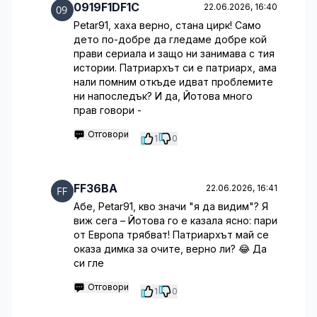
0919F1DF1C
22.06.2026, 16:40
Petar91, хаха верно, стана цирк! Само
дето по-добре да гледаме добре кой
прави сериала и защо ни занимава с тия
истории. Патриархът си е патриарх, ама
нали помним откъде идват проблемите
ни напоследък? И да, Йотова много
прав говори -
Отговори
1
0
FF36BA
22.06.2026, 16:41
Абе, Petar91, кво значи "я да видим"? Я
виж сега – Йотова го е казала ясно: пари
от Европа трябват! Патриархът май се
оказа димка за очите, верно ли? 😂 Да
си гле
Отговори
1
0