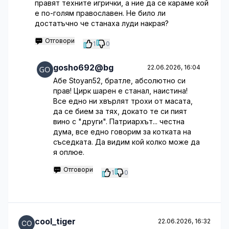
правят техните игрички, а ние да се караме кой
е по-голям православен. Не било ли
достатъчно че станаха луди накрая?
Отговори
1
0
gosho692@bg
22.06.2026, 16:04
Абе Stoyan52, братле, абсолютно си
прав! Цирк шарен е станал, наистина!
Все едно ни хвърлят трохи от масата,
да се бием за тях, докато те си пият
вино с "други". Патриархът... честна
дума, все едно говорим за котката на
съседката. Да видим кой колко може да
я оплюе.
Отговори
1
0
cool_tiger
22.06.2026, 16:32