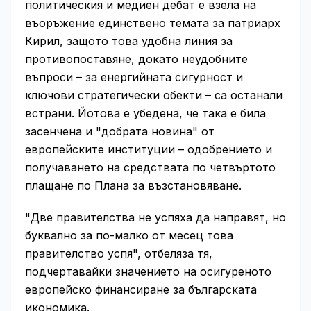
политическия и медиен дебат е взела на
въоръжение единствено темата за патриарх
Кирил, защото това удобна линия за
противопоставяне, докато неудобните
въпроси – за енергийната сигурност и
ключови стратегически обекти – са останали
встрани. Йотова е убедена, че така е била
засенчена и "добрата новина" от
европейските институции – одобрението и
получаването на средствата по четвъртото
плащане по Плана за възстановяване.
"Две правителства не успяха да направят, но
буквално за по-малко от месец това
правителство успя", отбеляза тя,
подчертавайки значението на осигуреното
европейско финансиране за българската
икономика.