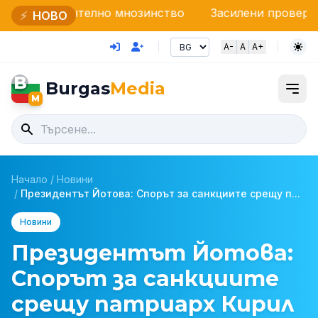
телно мнозинство
Засилени проверки на НАП и Гра
⚡
НОВО
A-
A
A+
B
Burgas
Media
M
Начало
/
Новини
/
Президентът Йотова: Спорът за санкциите срещу п...
Новини
Президентът Йотова:
Спорът за санкциите
срещу патриарх Кирил