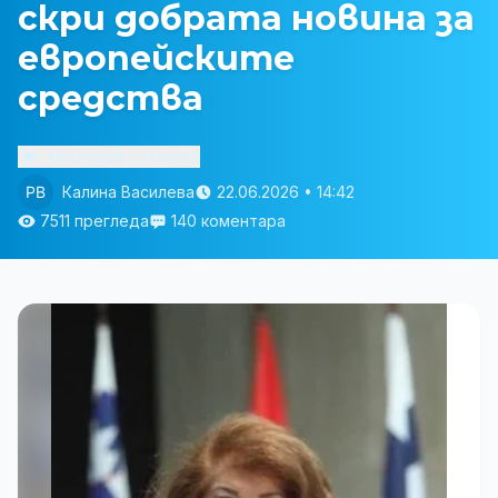
скри добрата новина за
европейските
средства
Изслушай статията
Калина Василева
22.06.2026 • 14:42
7511 прегледа
140 коментара