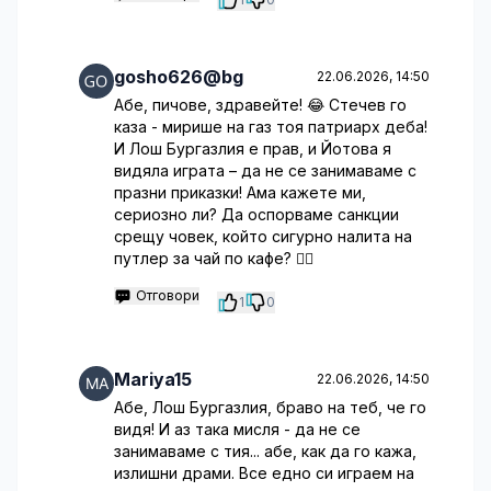
gosho626@bg
22.06.2026, 14:50
Абе, пичове, здравейте! 😂 Стечев го
каза - мирише на газ тоя патриарх деба!
И Лош Бургазлия е прав, и Йотова я
видяла играта – да не се занимаваме с
празни приказки! Ама кажете ми,
сериозно ли? Да оспорваме санкции
срещу човек, който сигурно налита на
путлер за чай по кафе? 🤦‍♂️
Отговори
1
0
Mariya15
22.06.2026, 14:50
Абе, Лош Бургазлия, браво на теб, че го
видя! И аз така мисля - да не се
занимаваме с тия... абе, как да го кажа,
излишни драми. Все едно си играем на