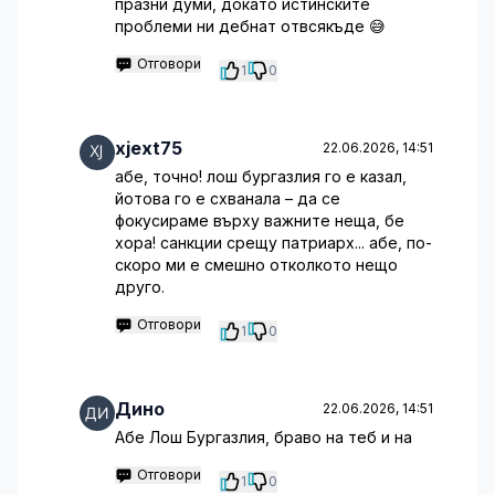
празни думи, докато истинските
проблеми ни дебнат отвсякъде 😅
Отговори
1
0
xjext75
22.06.2026, 14:51
абе, точно! лош бургазлия го е казал,
йотова го е схванала – да се
фокусираме върху важните неща, бе
хора! санкции срещу патриарх... абе, по-
скоро ми е смешно отколкото нещо
друго.
Отговори
1
0
Дино
22.06.2026, 14:51
Абе Лош Бургазлия, браво на теб и на
Отговори
1
0