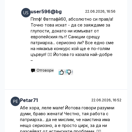
user596@bg
22.06.2026, 16:56
Пппф! Фвтпафй60, абсолютно си прав/а!
Точно това искат - да се заяждаме за
глупости, докато ни измъкват от
европейския път! Санкции срещу
патриарха... сериозно ли? Все едно сме
на някакъв конкурс кой ще е по-голям
цървул! 🤦‍♀️ Йотова го казала най-добре
–
Отговори
1
1
Petar71
22.06.2026, 16:52
Абе хора, леле мале! Йотова говори разумни
думи, браво жената! Честно, тая работа с
патриарха... да не мислим, че наистина има
нещо сериозно, а е просто цирк, за да ни
разсейват от истинските проблеми. 🤷‍♂️