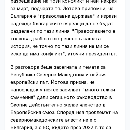
разрешаване на този конфликт и най-накрая
за мир", подчерта тя. Йотова припомни, че
България е "православна държава" и изрази
надежда българските вярващи да не бъдат
разделени по тази линия. "Православието е
толкова дълбоко вкоренено в нашата
история, че точно по тази линия не ми се
иска да има конфликт", уточни президентът.
В разговора беше засегната и темата за
Република Северна Македония и нейния
европейски път. Йотова призна, че
напоследък у нея се засилват "много тежки
съмнения" дали сегашното ръководство в
Скопие действително желае членство в
Европейския съюз. Според нея проблемът на
северномакедонските власти не е с
България, а с ЕС, където през 2022 г. те са