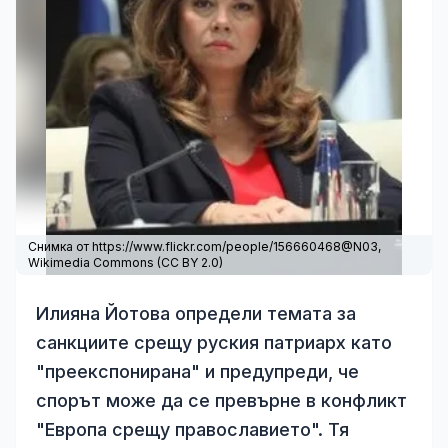
Снимка от https://www.flickr.com/people/156660468@N03,
Wikimedia Commons
(
CC BY 2.0
)
Илияна Йотова определи темата за
санкциите срещу руския патриарх като
"преекспонирана" и предупреди, че
спорът може да се превърне в конфликт
"Европа срещу православието". Тя