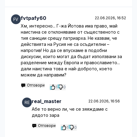
fvtpafy60
22.06.2026, 16:52
Хм, интересно... Г-жа Йотова има право, май
наистина се отклоняваме от същественото с
тия санкции срещу патриарха. Не казвам, че
действията на Русия не са осъдителни –
напротив! Но да се впускаме в подобни
дискусии, които могат да бъдат използвани за
разделение между Европа и православието...
дали наистина това е най-доброто, което
можем да направим?
Отговори
1
0
real_master
22.06.2026, 16:56
Абе то верно ли, че се зяяждаме с
дядото зара
Отговори
1
0