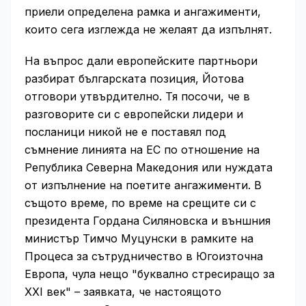
приели определена рамка и ангажименти,
които сега изглежда не желаят да изпълнят.
На въпрос дали европейските партньори
разбират българската позиция, Йотова
отговори утвърдително. Тя посочи, че в
разговорите си с европейски лидери и
посланици никой не е поставял под
съмнение линията на ЕС по отношение на
Република Северна Македония или нуждата
от изпълнение на поетите ангажименти. В
същото време, по време на срещите си с
президента Гордана Силяновска и външния
министър Тимчо Муцунски в рамките на
Процеса за сътрудничество в Югоизточна
Европа, чула нещо "буквално стресиращо за
XXI век" – заявката, че настоящото