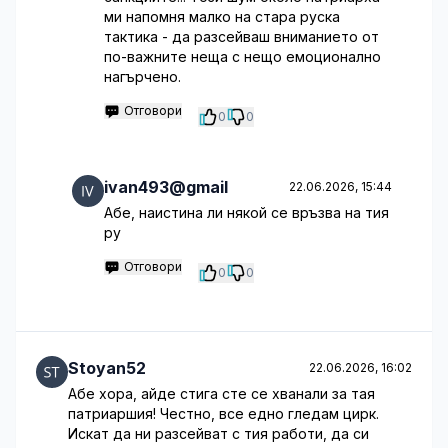
ми напомня малко на стара руска
тактика - да разсейваш вниманието от
по-важните неща с нещо емоционално
нагърчено.
Отговори
0
0
ivan493@gmail
22.06.2026, 15:44
Абе, наистина ли някой се връзва на тия
ру
Отговори
0
0
Stoyan52
22.06.2026, 16:02
Абе хора, айде стига сте се хванали за тая
патриаршия! Честно, все едно гледам цирк.
Искат да ни разсейват с тия работи, да си