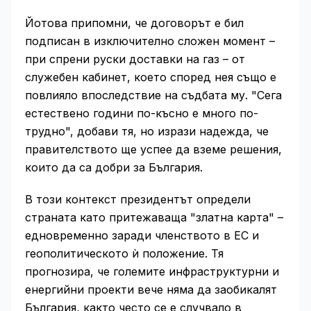
Йотова припомни, че договорът е бил
подписан в изключително сложен момент –
при спрени руски доставки на газ – от
служебен кабинет, което според нея също е
повлияло впоследствие на съдбата му. "Сега
естествено години по-късно е много по-
трудно", добави тя, но изрази надежда, че
правителството ще успее да вземе решения,
които да са добри за България.
В този контекст президентът определи
страната като притежаваща "златна карта" –
едновременно заради членството в ЕС и
геополитическото ѝ положение. Тя
прогнозира, че големите инфраструктурни и
енергийни проекти вече няма да заобикалят
България, както често се е случвало в