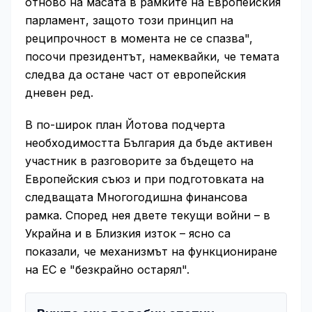
отново на масата в рамките на Европейския
парламент, защото този принцип на
реципрочност в момента не се спазва",
посочи президентът, намеквайки, че темата
следва да остане част от европейския
дневен ред.
В по-широк план Йотова подчерта
необходимостта България да бъде активен
участник в разговорите за бъдещето на
Европейския съюз и при подготовката на
следващата Многогодишна финансова
рамка. Според нея двете текущи войни – в
Украйна и в Близкия изток – ясно са
показали, че механизмът на функциониране
на ЕС е "безкрайно остарял".