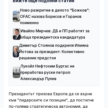
Вижте още подобни статии
Ново разкритие в делото "Божков":
OFAC назова Борисов и Горанов
поименно
Ивайло Мирчев: ДБ и ПП работят за
обща президентска кандидатура
Димитър Стоянов подкрепя Илияна
Йотова за президент: Колективно
решение предстои
Лукойл Нефтохим Бургас не
преработва руски петрол:
Александър Пулев
Президентът призова Европа да се върне
към "лидерските си позиции", да постигне
по-голяма стратегическа автономия, да