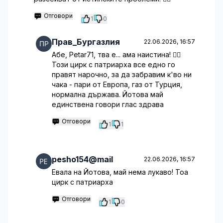
Отговори
1
0
Прав_Бургазлия
22.06.2026, 16:57
Абе, Petar71, тва е... ама наистина! 🤦‍♀️
Този цирк с патриарха все едно го
правят нарочно, за да забравим к'во ни
чака - пари от Европа, газ от Турция,
нормална държава. Йотова май
единствена говори глас здрава
Отговори
1
1
pesho154@mail
22.06.2026, 16:57
Евала на Йотова, май нема лукаво! Тоа
цирк с патриарха
Отговори
1
0