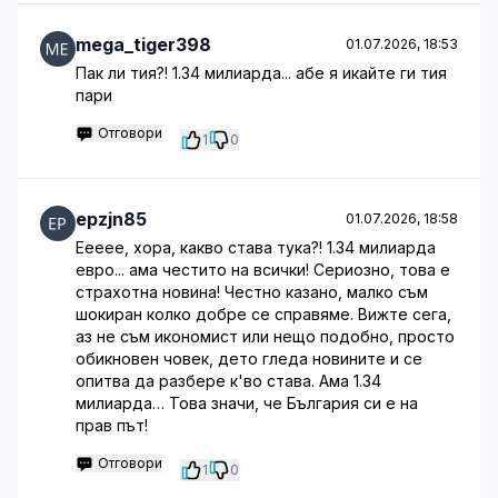
mega_tiger398
01.07.2026, 18:53
Пак ли тия?! 1.34 милиарда... абе я икайте ги тия
пари
Отговори
1
0
epzjn85
01.07.2026, 18:58
Еееее, хора, какво става тука?! 1.34 милиарда
евро... ама честито на всички! Сериозно, това е
страхотна новина! Честно казано, малко съм
шокиран колко добре се справяме. Вижте сега,
аз не съм икономист или нещо подобно, просто
обикновен човек, дето гледа новините и се
опитва да разбере к'во става. Ама 1.34
милиарда… Това значи, че България си е на
прав път!
Отговори
1
0