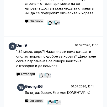
страна – с тези пари може да се
направят доста важни неща за страната
ни, да се подкрепят бизнесите и хората
Отговори
1
0
Dimi9
01.07.2026, 15:10
1,34 млрд. евро?! Наистина ли няма как да ги
оползотворим по-добре за хората? Дано поне
сега в парламента се говори наистина
отговорно и да помисля
Отговори
1
0
Georgi86
01.07.2026, 15:11
Ясно, разбирам. Ето моя КОМЕНТАР: 🤙
Отговори
0
0