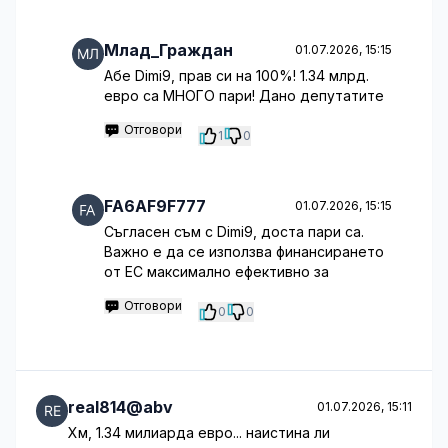
Млад_Граждан
01.07.2026, 15:15
Абе Dimi9, прав си на 100%! 1.34 млрд.
евро са МНОГО пари! Дано депутатите
Отговори
1
0
FA6AF9F777
01.07.2026, 15:15
Съгласен съм с Dimi9, доста пари са.
Важно е да се използва финансирането
от ЕС максимално ефективно за
Отговори
0
0
real814@abv
01.07.2026, 15:11
Хм, 1.34 милиарда евро... наистина ли