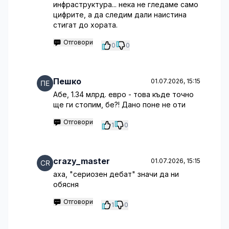
инфраструктура... нека не гледаме само
цифрите, а да следим дали наистина
стигат до хората.
Отговори
0
0
Пешко
01.07.2026, 15:15
Абе, 1.34 млрд. евро - това къде точно
ще ги стопим, бе?! Дано поне не оти
Отговори
1
0
crazy_master
01.07.2026, 15:15
аха, "сериозен дебат" значи да ни
обясня
Отговори
1
0