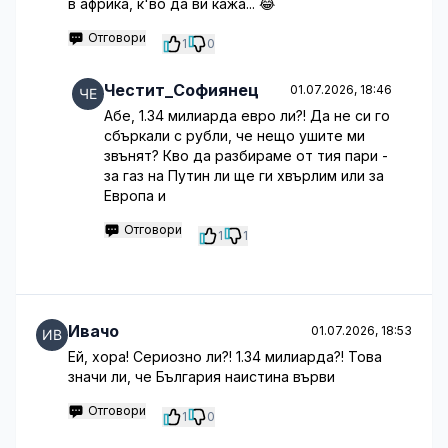
в африка, к'во да ви кажа... 😂
Отговори
1
0
Честит_Софиянец
01.07.2026, 18:46
Абе, 1.34 милиарда евро ли?! Да не си го
сбъркали с рубли, че нещо ушите ми
звънят? Кво да разбираме от тия пари -
за газ на Путин ли ще ги хвърлим или за
Европа и
Отговори
1
1
Ивачо
01.07.2026, 18:53
Ей, хора! Сериозно ли?! 1.34 милиарда?! Това
значи ли, че България наистина върви
Отговори
1
0