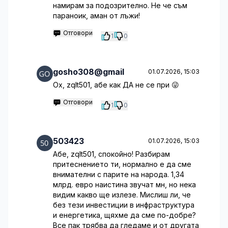
намирам за подозрително. Не че съм
параноик, аман от лъжи!
Отговори
1
0
gosho308@gmail
01.07.2026, 15:03
Ох, zqlt501, абе как ДА не се при 😜
Отговори
1
0
503423
01.07.2026, 15:03
Абе, zqlt501, спокойно! Разбирам
притеснението ти, нормално е да сме
внимателни с парите на народа. 1,34
млрд. евро наистина звучат мн, но нека
видим какво ще излезе. Мислиш ли, че
без тези инвестиции в инфраструктура
и енергетика, щяхме да сме по-добре?
Все пак трябва да гледаме и от другата