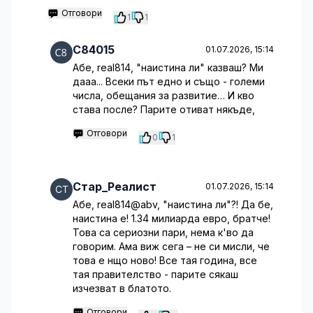
Отговори
1
1
C84015
01.07.2026, 15:14
Абе, real814, "наистина ли" казваш? Ми
дааа... Всеки път едно и също - големи
числа, обещания за развитие… И кво
става после? Парите отиват някъде,
Отговори
0
1
Стар_Реалист
01.07.2026, 15:14
Абе, real814@abv, "наистина ли"?! Да бе,
наистина е! 1.34 милиарда евро, братче!
Това са сериозни пари, нема к'во да
говорим. Ама виж сега – не си мисли, че
това е нщо ново! Все тая година, все
тая правителство - парите сякаш
изчезват в блатото.
Отговори