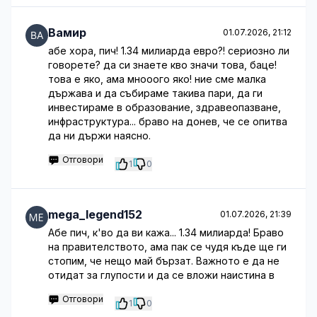
Вамир
01.07.2026, 21:12
абе хора, пич! 1.34 милиарда евро?! сериозно ли
говорете? да си знаете кво значи това, баце!
това е яко, ама мнооого яко! ние сме малка
държава и да събираме такива пари, да ги
инвестираме в образование, здравеопазване,
инфраструктура... браво на донев, че се опитва
да ни държи наясно.
Отговори
1
0
mega_legend152
01.07.2026, 21:39
Абе пич, к'во да ви кажа... 1.34 милиарда! Браво
на правителството, ама пак се чудя къде ще ги
стопим, че нещо май бързат. Важното е да не
отидат за глупости и да се вложи наистина в
Отговори
1
0