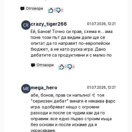
Отговори
1
0
crazy_tiger266
01.07.2026, 12:21
Ей, Банов! Точно си прав, схема е… ама
поне този път да видим дали ще се
опитат да го направят по-европейски
бюджет, а не като руска игра. Дано
дебатите са продуктивни и с малко по
Отговори
0
0
mega_hero
01.07.2026, 12:21
абе, бонов, прав си напълно! 🤙 тоя
"сериозен дебат" винаги е някаква фарс
игра. одобряват нещо с огромни
разходи и после се чудим как да го
оправим. все едно първо строим къща
без основи и после искаме да я
украсяваме.