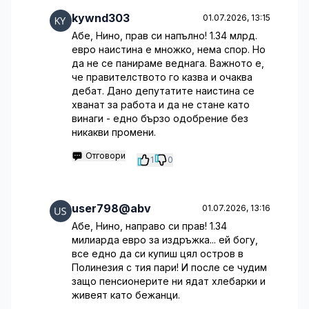
kywnd303
01.07.2026, 13:15
Абе, Нино, прав си напълно! 1.34 млрд.
евро наистина е множко, нема спор. Но
да не се панираме веднага. Важното е,
че правителството го казва и очаква
дебат. Дано депутатите наистина се
хванат за работа и да не стане като
винаги - едно бързо одобрение без
никакви промени.
Отговори
1
0
user798@abv
01.07.2026, 13:16
Абе, Нино, направо си прав! 1.34
милиарда евро за издръжка... ей богу,
все едно да си купиш цял остров в
Полинезия с тия пари! И после се чудим
защо пенсионерите ни ядат хлебарки и
живеят като бежанци.