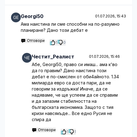
Georgi50
01.07.2026, 15:43
Ама наистина ли сме способни на по-разумно
планиране? Дано този дебат е
Отговори
1
0
Честит_Реалист
01.07.2026, 15:46
Абе, Georgi50, право си имаш... ама к'во
да го правим? Дано наистина този
дебат е по-смислен от оби4айното. 1.34
милиарда евро са доста пари, да не
говорим за издръжка! Иначе, да се
надяваме, че ще успеем да се справим
и да запазим стабилността на
българската икономика. Защото с тия
кризи навсякъде... Все едно Русия не
спира да
Отговори
1
1