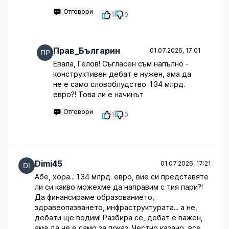
Отговори
1
0
Прав_Българин
01.07.2026, 17:01
Евала, Гелов! Съгласен съм напълно -
конструктивен дебат е нужен, ама да
не е само словоблудство. 1.34 млрд.
евро?! Това ли е начинът
Отговори
1
0
Dimi45
01.07.2026, 17:21
Абе, хора... 1.34 млрд. евро, вие си представяте
ли си какво можехме да направим с тия пари?!
Да финансираме образованието,
здравеопазването, инфраструктурата... а не,
дебати ще водим! Разбира се, дебат е важен,
ама да не е само за показ. Честно казано, все