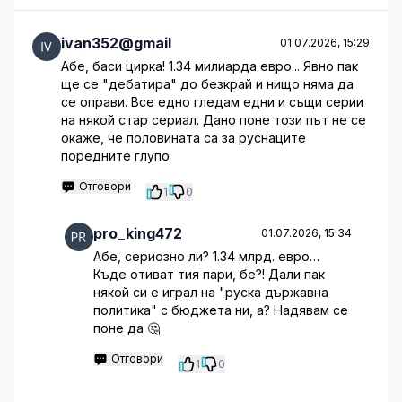
ivan352@gmail
01.07.2026, 15:29
Абе, баси цирка! 1.34 милиарда евро... Явно пак
ще се "дебатира" до безкрай и нищо няма да
се оправи. Все едно гледам едни и същи серии
на някой стар сериал. Дано поне този път не се
окаже, че половината са за руснаците
поредните глупо
Отговори
1
0
pro_king472
01.07.2026, 15:34
Абе, сериозно ли? 1.34 млрд. евро…
Къде отиват тия пари, бе?! Дали пак
някой си е играл на "руска държавна
политика" с бюджета ни, а? Надявам се
поне да 🤔
Отговори
1
0