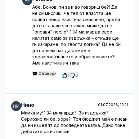
Абе, Бонов, ти за к'во говориш бе?! Да
не си мислиш, че тея от властта ще
правят нещо наистина смислено, преди
да е станало ясно какво може да се
"оправя" после? 1.34 милиарда евро
налитат само за издръжка – откъде ще
ги изкараме, по твоята логика? Да не би
да почнем пак да режем в
здравеопазването и образованието?!
Ама наистина ли така
Отговори
1
0
Нино
01.07.2026, 13:11
Мамка му! 1.34 милиарда?! За издръжка?!
Сериозно ли бе, хора?! Тоя бюджет май е писан
да ни изцедят до последната капка. Дано поне
дебатите са истински