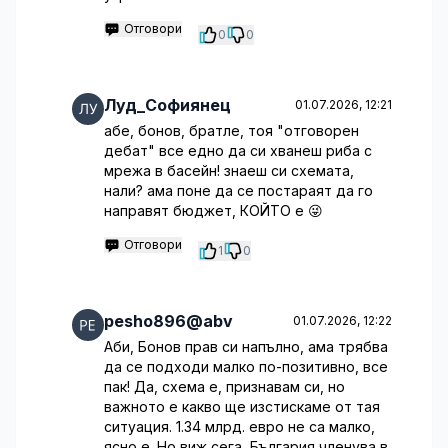
Отговори
0
0
Луд_Софиянец
01.07.2026, 12:21
абе, бонов, братле, тоя "отговорен
дебат" все едно да си хванеш риба с
мрежа в басейн! знаеш си схемата,
нали? ама поне да се постараят да го
направят бюджет, КОЙТО е 😜
Отговори
1
0
pesho896@abv
01.07.2026, 12:22
Аби, Бонов прав си напълно, ама трябва
да се подходи малко по-позитивно, все
пак! Да, схема е, признавам си, но
важното е какво ще изстискаме от тая
ситуация. 1.34 млрд. евро не са малко,
ясно е. Но виж сега, България членува в