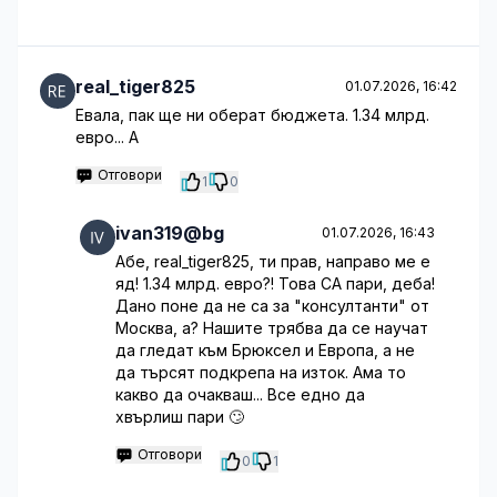
real_tiger825
01.07.2026, 16:42
Евала, пак ще ни оберат бюджета. 1.34 млрд.
евро... А
Отговори
1
0
ivan319@bg
01.07.2026, 16:43
Абе, real_tiger825, ти прав, направо ме е
яд! 1.34 млрд. евро?! Това СА пари, деба!
Дано поне да не са за "консултанти" от
Москва, а? Нашите трябва да се научат
да гледат към Брюксел и Европа, а не
да търсят подкрепа на изток. Ама то
какво да очакваш... Все едно да
хвърлиш пари 🙄
Отговори
0
1