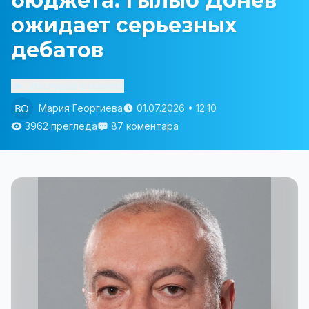
бюджета: Гылыб Донев
ожидает серьезных
дебатов
Изслушай статията
Мария Георгиева
01.07.2026 • 12:10
3962 прегледа
87 коментара