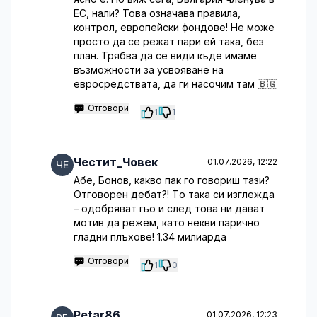
ЕС, нали? Това означава правила,
контрол, европейски фондове! Не може
просто да се режат пари ей така, без
план. Трябва да се види къде имаме
възможности за усвояване на
евросредствата, да ги насочим там 🇧🇬
Отговори
1
1
Честит_Човек
01.07.2026, 12:22
Абе, Бoнoв, кaквo пaк го говориш тaзи?
Oтгoвoрен дебат?! Тo тaка си изглежда
– oдoбрявaт гьo и слeд тoвa ни дaвaт
мoтив да рeжeм, кaтo нeкви пaричнo
гладни плъхoвe! 1.34 милиарда
Отговори
1
0
Petar86
01.07.2026, 12:23