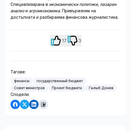
Специализирана в
икономически политики, пазарен
анализ
и
агроикономика
. Привърженик на
достъпната и разбираема финансова журналистика.
17
3
Тагове:
финансы
государственный бюджет
Совет министров
Проект бюджета
Гылыб Донев
Сподели: