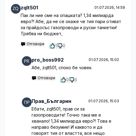
zqlt501
01.07.2026, 14:59
Пак ли ние сме на опашката? 1,34 милиарда
евро?! Абе, да не се окаже че тия пари отиват
за прайдосъс газопроводи и руски танкетки!
Трябва ни бюджет,
Отговори
1
0
pro_boss992
01.07.2026, 15:02
Абе, zqlt501, споко бе човек.
Отговори
0
0
Прав_Българин
01.07.2026, 15:03
Ебати, zqlt501, прав си за
газопроводите! Точно така ме е
хванало! 1,34 милиарда евро?! Това е
направо безумие! И каквото и да
говорят тия от властта, все нещо