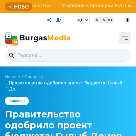
тва
Усиленные проверки НАП и Пограничной поли
⚡
НОВО
A-
A
A+
B
Burgas
Media
M
Начало
/
Финансы
Правительство одобрило проект бюджета: Гылыб
/
До...
Финансы
Правительство
одобрило проект