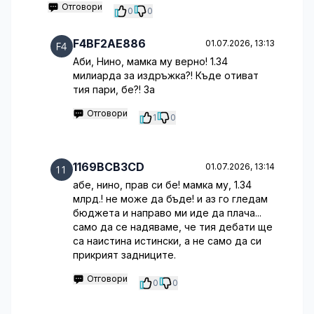
Отговори
0
0
F4BF2AE886
01.07.2026, 13:13
Аби, Нино, мамка му верно! 1.34
милиарда за издръжка?! Къде отиват
тия пари, бе?! За
Отговори
1
0
1169BCB3CD
01.07.2026, 13:14
абе, нино, прав си бе! мамка му, 1.34
млрд.! не може да бъде! и аз го гледам
бюджета и направо ми иде да плача...
само да се надяваме, че тия дебати ще
са наистина истински, а не само да си
прикрият задниците.
Отговори
0
0