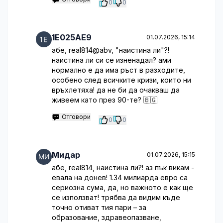
0
0
1E025AE9
01.07.2026, 15:14
абе, real814@abv, "наистина ли"?!
наистина ли си се изненадал? ами
нормално е да има ръст в разходите,
особено след всичките кризи, които ни
връхлетяха! да не би да очакваш да
живеем като през 90-те? 🇧🇬
Отговори
0
0
Мидар
01.07.2026, 15:15
абе, real814, наистина ли?! аз пък викам -
евала на донев! 1.34 милиарда евро са
сериозна сума, да, но важното е как ще
се използват! трябва да видим къде
точно отиват тия пари – за
образование, здравеопазване,