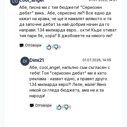
cool_angel
Абе, писна ми с тия бюджети! "Сериозен
дебат" вика... Абе, сериозно ли?! Все едно да
кажат на крава, че ще ѝ намалят млякото и тя
да започне дебат за най-добрия начин да го
направи. 1.34 милиарда евро... охти! Къде отиват
тия пари бе, хора? В джобовете на някого ли?
Отговори
1
0
Dimi21
01.07.2026, 14:05
Абе, cool_angel, напълно съм съгласен с
тебе! Тоя "сериозен дебат" ми е като
реклама - казват едно, а правят друго.
1.34 милиарда евро?! Леле, мале! Явно
някой си гледа бюджета, ама не и за
народа!
Отговори
1
0