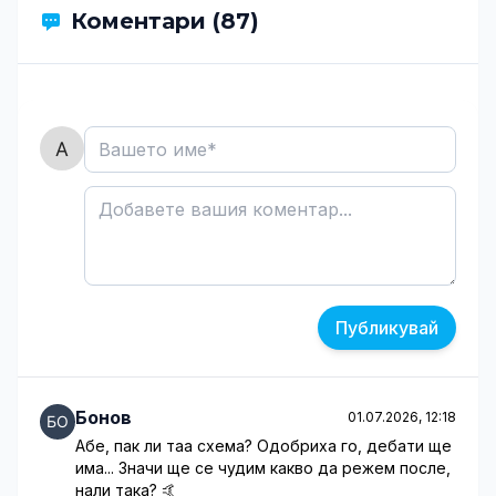
Коментари (87)
Публикувай
Бонов
01.07.2026, 12:18
Абе, пак ли таа схема? Одобриха го, дебати ще
има... Значи ще се чудим какво да режем после,
нали така? 🤙