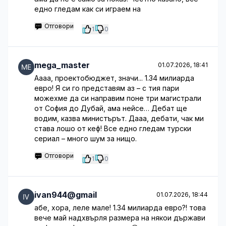
едно гледам как си играем на
Отговори
1
0
mega_master
01.07.2026, 18:41
Аааа, проектобюджет, значи... 1.34 милиарда
евро! Я си го представям аз – с тия пари
можехме да си направим поне три магистрали
от София до Дубай, ама нейсе… Дебат ще
водим, казва министърът. Дааа, дебати, чак ми
става лошо от кеф! Все едно гледам турски
сериал – много шум за нищо.
Отговори
1
0
ivan944@gmail
01.07.2026, 18:44
абе, хора, леле мале! 1.34 милиарда евро?! това
вече май надхвърля размера на някои държави