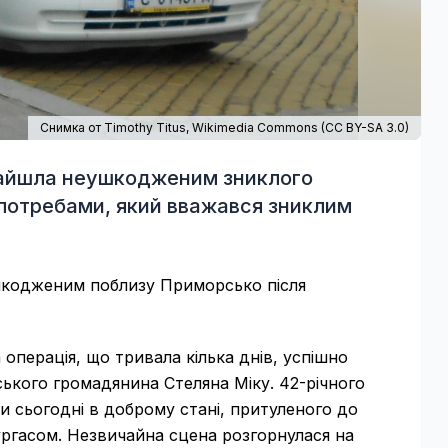
Снимка от Timothy Titus,
Wikimedia Commons
(
CC BY-SA 3.0
)
знайшла неушкодженим зниклого
потребами, який вважався зниклим
шкодженим поблизу Приморсько після
ерація, що тривала кілька днів, успішно
кого громадянина Стеляна Міку. 42-річного
и сьогодні в доброму стані, притуленого до
ургасом. Незвичайна сцена розгорнулася на