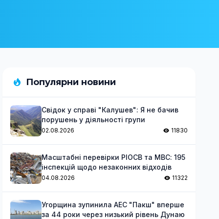
Популярни новини
Свідок у справі "Калушев": Я не бачив
порушень у діяльності групи
02.08.2026
11830
Масштабні перевірки РІОСВ та МВС: 195
інспекцій щодо незаконних відходів
04.08.2026
11322
Угорщина зупинила АЕС "Пакш" вперше
за 44 роки через низький рівень Дунаю