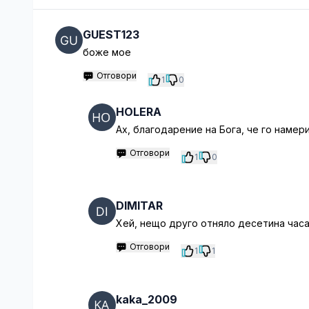
GUEST123
боже мое
Отговори
1
0
HOLERA
Ах, благодарение на Бога, че го намер
Отговори
1
0
DIMITAR
Хей, нещо друго отняло десетина часа
Отговори
1
1
kaka_2009