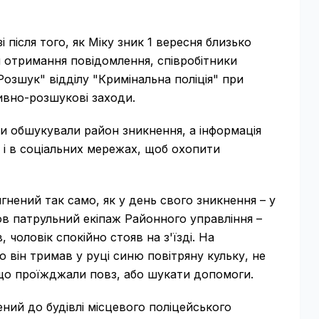
 після того, як Міку зник 1 вересня близько
ля отримання повідомлення, співробітники
озшук" відділу "Кримінальна поліція" при
ивно-розшукові заходи.
ери обшукували район зникнення, а інформація
 і в соціальних мережах, щоб охопити
нений так само, як у день свого зникнення – у
в патрульний екіпаж Районного управління –
чоловік спокійно стояв на з'їзді. На
 він тримав у руці синю повітряну кульку, не
що проїжджали повз, або шукати допомоги.
ний до будівлі місцевого поліцейського