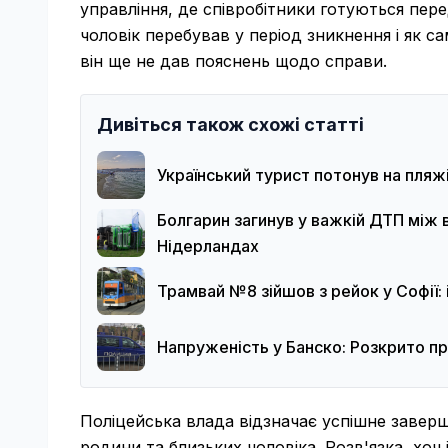
управління, де співробітники готуються пере
чоловік перебував у період зникнення і як с
він ще не дав пояснень щодо справи.
Дивіться також схожі статті
Український турист потонув на пляж
Болгарин загинув у важкій ДТП між
Нідерландах
Трамвай №8 зійшов з рейок у Софії: 
Напруженість у Банско: Розкрито п
Поліцейська влада відзначає успішне заверш
родини та близьких чоловіка. Розв'язка, хоч 