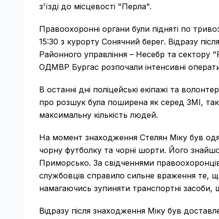
з'їзді до місцевості "Перла".
Правоохоронні органи були підняті по тривозі
15:30 з курорту Сонячний берег. Відразу піс
Районного управління – Несебр та сектору "Р
ОДМВР Бургас розпочали інтенсивні операт
В останні дні поліцейські екіпажі та волонт
про розшук була поширена як серед ЗМІ, так
максимальну кількість людей.
На момент знаходження Стелян Міку був одяг
чорну футболку та чорні шорти. Його знайшо
Приморсько. За свідченнями правоохоронців, 
службовців справило сильне враження те, що
намагаючись зупиняти транспортні засоби, 
Відразу після знаходження Міку був доставле