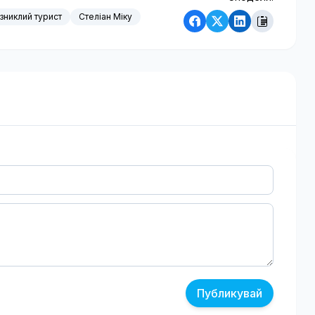
зниклий турист
Стеліан Міку
Публикувай