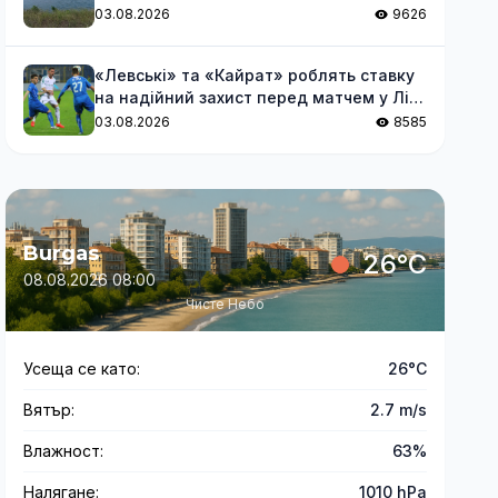
03.08.2026
9626
«Левські» та «Кайрат» роблять ставку
на надійний захист перед матчем у Лізі
чемпіонів
03.08.2026
8585
Burgas
26°C
08.08.2026 08:00
Чисте Небо
Усеща се като:
26°C
Вятър:
2.7 m/s
Влажност:
63%
Налягане:
1010 hPa