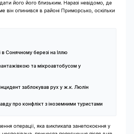
дати його його близьким. Наразі невідомо, де
аме він опинився в районі Приморсько, оскільки
і в Сонячному березі на Іллю
 вантажівкою та мікроавтобусом у
інцидент заблокував рух у ж.к. Люлін
равду про конфлікт з іноземними туристами
ення операції, яка викликала занепокоєння у
і несподівана, принесла полегшення після днів