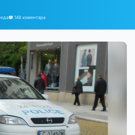
леда
148 коментара