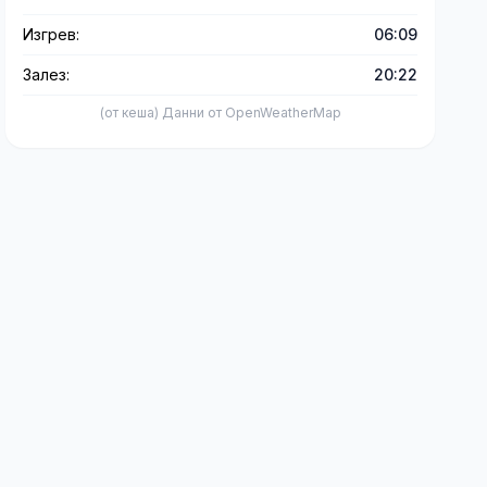
Изгрев:
06:09
Залез:
20:22
(от кеша) Данни от OpenWeatherMap