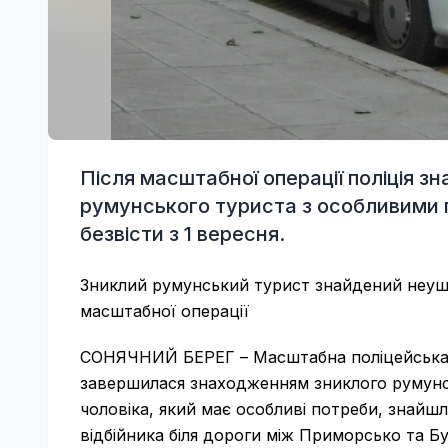
Після масштабної операції поліція 
румунського туриста з особливими 
безвісти з 1 вересня.
Зниклий румунський турист знайдений неу
масштабної операції
СОНЯЧНИЙ БЕРЕГ – Масштабна поліцейська оп
завершилася знаходженням зниклого румунсь
чоловіка, який має особливі потреби, знайшл
відбійника біля дороги між Приморсько та Б