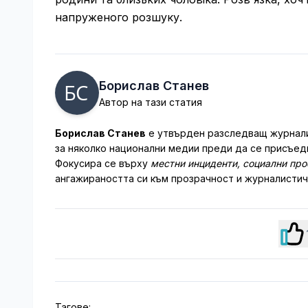
напруженого розшуку.
Борислав Станев
Автор на тази статия
Борислав Станев
е утвърден разследващ журналис
за няколко национални медии преди да се присъеди
Фокусира се върху
местни инциденти, социални пр
ангажираността си към прозрачност и журналистич
Тагове: