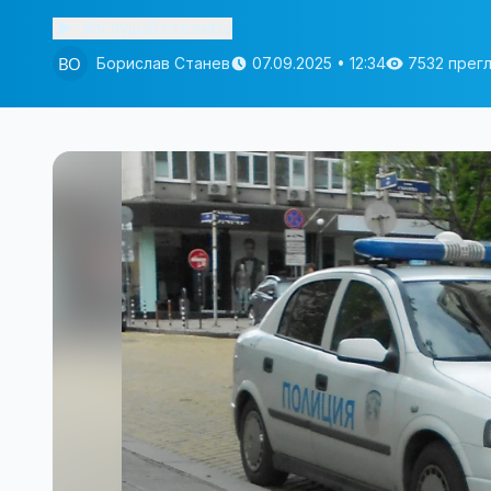
Изслушай статията
Борислав Станев
07.09.2025 • 12:34
7532 прег