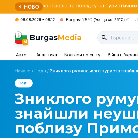
онтролю та порядку на туристичних об'єктах
Болг
⚡
НОВО
Burgas: 26°C
U
08.08.2026 • 08:12
(Усеща се: 26°C)
B
Burgas
Media
M
Авто
Аналітика
Болгари по світу
Війна в Україн
Начало
/
Події
/
Зниклого румунського туриста знайшл
Події
Зниклого руму
знайшли неу
поблизу Прим