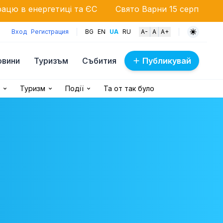
та ЄС
Свято Варни 15 серпня: Дара та Орлін Павло
Вход
Регистрация
BG
EN
UA
RU
A-
A
A+
овини
Туризъм
Събития
Публикувай
Туризм
Події
Та от так було