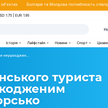
арія та Молдова поглиблюють співпрацю в енергетиці 
SD: 1.75 | EUR: 1.95
Н
і
Історія
Лайфстайл
Новини
Спорт
Цікаве
и неушкоджен...
нського туриста
шкодженим
орсько