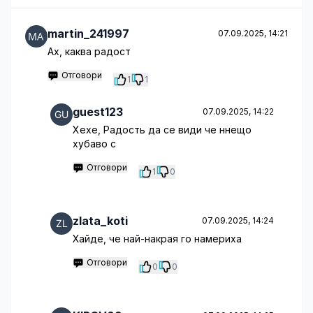
martin_241997
07.09.2025, 14:21
Ах, каква радост
Отговори
1
1
guest123
07.09.2025, 14:22
Хехе, Радость да се види че ннещо
хубаво с
Отговори
1
0
zlata_koti
07.09.2025, 14:24
Хайде, че най-накрая го намериха
Отговори
0
0