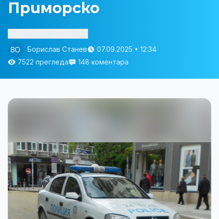
Приморско
Изслушай статията
Борислав Станев
07.09.2025 • 12:34
7522 прегледа
148 коментара