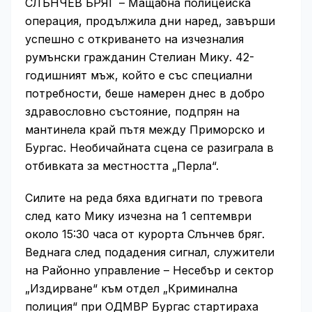
СЛЪНЧЕВ БРЯГ – Мащабна полицейска
операция, продължила дни наред, завърши
успешно с откриването на изчезналия
румънски гражданин Стелиан Мику. 42-
годишният мъж, който е със специални
потребности, беше намерен днес в добро
здравословно състояние, подпрян на
мантинела край пътя между Приморско и
Бургас. Необичайната сцена се разиграла в
отбивката за местността „Перла“.
Силите на реда бяха вдигнати по тревога
след като Мику изчезна на 1 септември
около 15:30 часа от курорта Слънчев бряг.
Веднага след подадения сигнал, служители
на Районно управление – Несебър и сектор
„Издирване“ към отдел „Криминална
полиция“ при ОДМВР Бургас стартираха