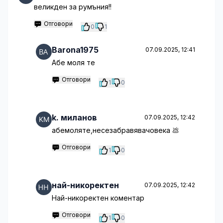
великден за румъния!!
Отговори
0
1
Barona1975
07.09.2025, 12:41
Абе моля те
Отговори
1
0
k. миланов
07.09.2025, 12:42
абемоляте,несезабравявачовека 💩
Отговори
1
0
най-никоректен
07.09.2025, 12:42
Най-никоректен коментар
Отговори
1
0