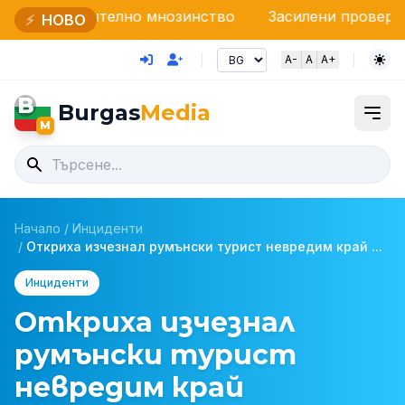
телно мнозинство
Засилени проверки на НАП и Гра
⚡
НОВО
A-
A
A+
B
Burgas
Media
M
Начало
/
Инциденти
/
Откриха изчезнал румънски турист невредим край ...
Инциденти
Откриха изчезнал
румънски турист
невредим край