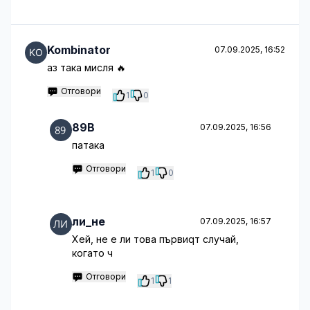
Kombinator
07.09.2025, 16:52
аз така мисля 🔥
Отговори
1
0
89B
07.09.2025, 16:56
патака
Отговори
1
0
ли_не
07.09.2025, 16:57
Хей, не е ли това първиqт случай,
когато ч
Отговори
1
1