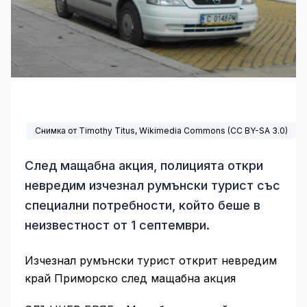
Снимка от Timothy Titus,
Wikimedia Commons
(
CC BY-SA 3.0
)
След мащабна акция, полицията откри
невредим изчезнал румънски турист със
специални потребности, който беше в
неизвестност от 1 септември.
Изчезнал румънски турист открит невредим
край Приморско след мащабна акция