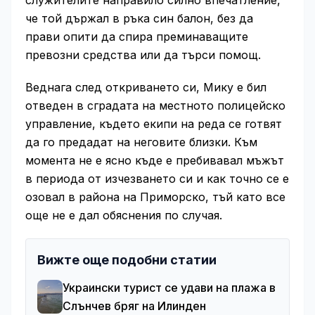
служителите направило силно впечатление,
че той държал в ръка син балон, без да
прави опити да спира преминаващите
превозни средства или да търси помощ.
Веднага след откриването си, Мику е бил
отведен в сградата на местното полицейско
управление, където екипи на реда се готвят
да го предадат на неговите близки. Към
момента не е ясно къде е пребивавал мъжът
в периода от изчезването си и как точно се е
озовал в района на Приморско, тъй като все
още не е дал обяснения по случая.
Вижте още подобни статии
Украински турист се удави на плажа в
Слънчев бряг на Илинден