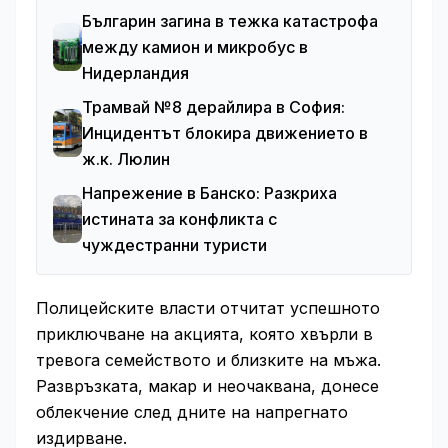
Българин загина в тежка катастрофа
между камион и микробус в
Нидерландия
Трамвай №8 дерайлира в София:
Инцидентът блокира движението в
ж.к. Люлин
Напрежение в Банско: Разкриха
истината за конфликта с
чуждестранни туристи
Полицейските власти отчитат успешното
приключване на акцията, която хвърли в
тревога семейството и близките на мъжа.
Развръзката, макар и неочаквана, донесе
облекчение след дните на напрегнато
издирване.