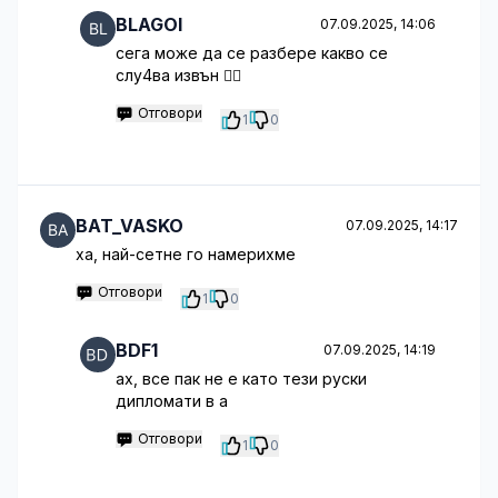
BLAGOI
07.09.2025, 14:06
сега може да се разбере какво се
слу4ва извън 🤦‍♂️
Отговори
1
0
BAT_VASKO
07.09.2025, 14:17
ха, най-сетне го намерихме
Отговори
1
0
BDF1
07.09.2025, 14:19
ах, все пак не е като тези руски
дипломати в а
Отговори
1
0