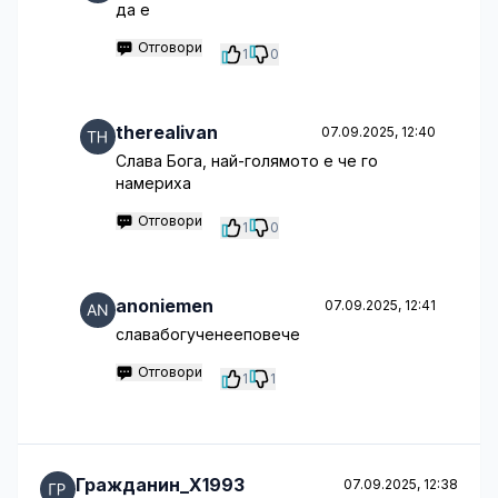
да е
Отговори
1
0
therealivan
07.09.2025, 12:40
Слава Бога, най-голямото е че го
намериха
Отговори
1
0
anoniemen
07.09.2025, 12:41
славабогученееповече
Отговори
1
1
Гражданин_Х1993
07.09.2025, 12:38