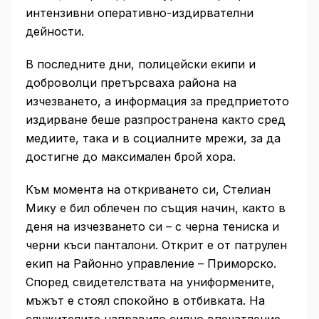
интензивни оперативно-издирвателни
дейности.
В последните дни, полицейски екипи и
доброволци претърсваха района на
изчезването, а информация за предприетото
издирване беше разпространена както сред
медиите, така и в социалните мрежи, за да
достигне до максимален брой хора.
Към момента на откриването си, Стелиан
Мику е бил облечен по същия начин, както в
деня на изчезването си – с черна тениска и
черни къси панталони. Открит е от патрулен
екип на Районно управление – Приморско.
Според свидетелствата на униформените,
мъжът е стоял спокойно в отбивката. На