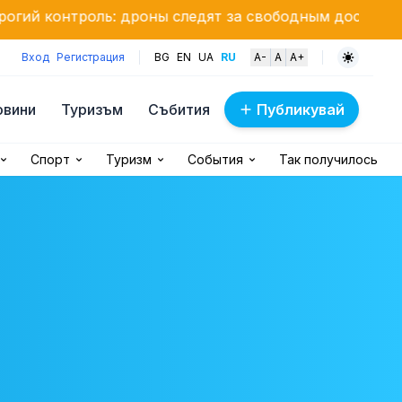
: дроны следят за свободным доступом к пляжам
Вход
Регистрация
BG
EN
UA
RU
A-
A
A+
овини
Туризъм
Събития
Публикувай
Спорт
Туризм
События
Так получилось