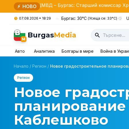
ДМВД – Бургас: Старший комиссар Христо Ичев всту
⚡
НОВО
Бургас: 30°C
U
07.08.2026 • 18:29
(Усеща се: 33°C)
B
Burgas
Media
M
Авто
Аналитика
Болгары в мире
Война в Укра
Начало
/
Регион
/
Новое градостроительное планирован
Регион
Новое градост
планирование 
Каблешково