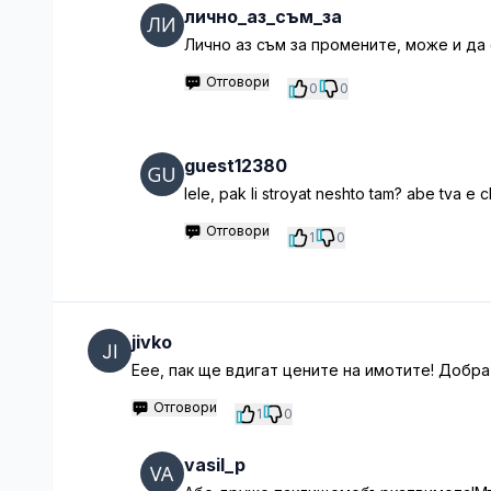
лично_аз_съм_за
Лично аз съм за промените, може и да
Отговори
0
0
guest12380
lele, pak li stroyat neshto tam? abe tva e c
Отговори
1
0
jivko
Еее, пак ще вдигат цените на имотите! Добра
Отговори
1
0
vasil_p