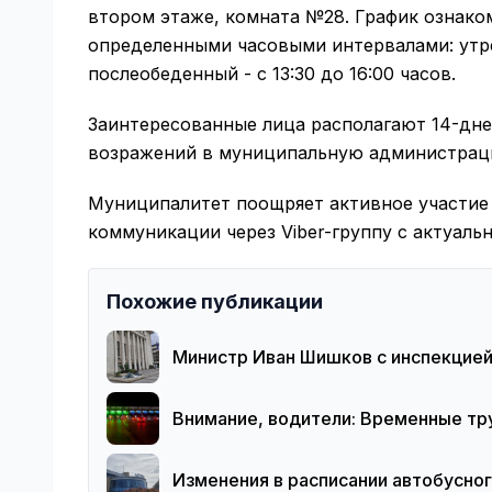
втором этаже, комната №28. График ознако
определенными часовыми интервалами: утрен
послеобеденный - с 13:30 до 16:00 часов.
Заинтересованные лица располагают 14-дн
возражений в муниципальную администрац
Муниципалитет поощряет активное участие 
коммуникации через Viber-группу с актуал
Похожие публикации
Министр Иван Шишков с инспекцией в
Внимание, водители: Временные тр
Изменения в расписании автобусно