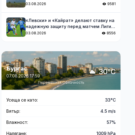
обмеления Дуная
03.08.2026
9581
«Левски» и «Кайрат» делают ставку на
надежную защиту перед матчем Лиги
чемпионов
03.08.2026
8556
Бургас
30°C
07.08.2026 17:59
Переменная Облачность
Усеща се като:
33°C
Вятър:
4.5 m/s
Влажност:
57%
Налягане:
1009 hPa