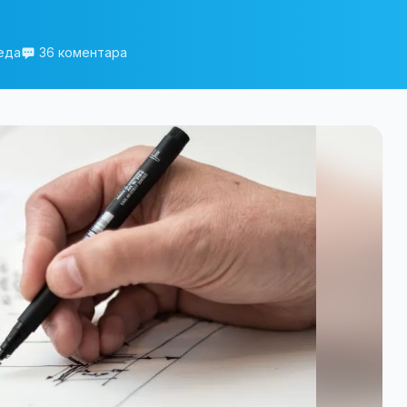
еда
36 коментара