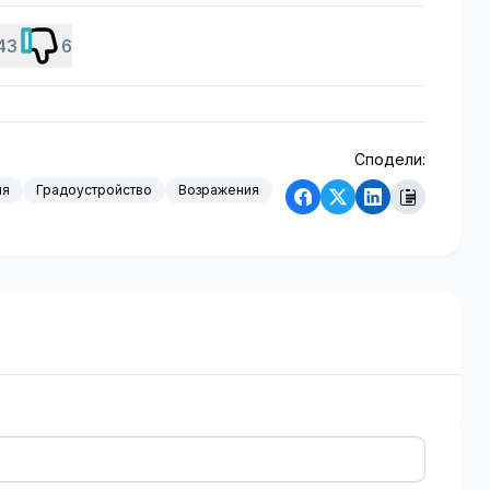
43
6
Сподели:
ия
Градоустройство
Возражения