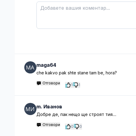
maga64
che kakvo pak shte stane tam be, hora?
Отговори
1
1
m. Иванов
Добре де, пак нещо ще строят тия....
Отговори
0
0