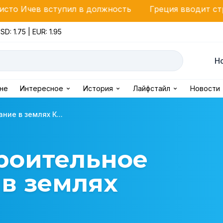
пил в должность
Греция вводит строгий контроль
SD: 1.75 | EUR: 1.95
Н
ине
Интересное
История
Лайфстайл
Новости
ие в землях К...
роительное
в землях