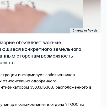
Снимка от
Pexels
морие объявляет важные
ающиеся конкретного земельного
ванным сторонам возможность
оекта.
истрации информирует собственников
х относительно одобренного
ентификатором 35033.18.168, расположенного в
упен для ознакомления в отделе УТООС на