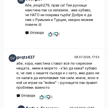
Абе, jmoph279, прав си! Тия руснаци
наистина пак са налазили... ама хубаво,
че НАТО ни покрива гърба! Добре е да
сме с Румъния и Турция, заедно можем
повече 💩
Отговори
1
1
gvqtz437
08.07.2026, 17:53
абе, хора, наистина стават все по-сериозни
нещата... мини в морето - к'во да кажа? хубаво
е, че сме с нашите съседи и с нато, ама дано не
се налага да използваме тия сили. иначе, ясно е
кой си играе на "война" – руснаците пак правят
проблеми. важното
Отговори
0
0