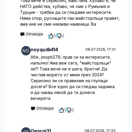
Това вече е сериозно, наистина. Хубаво е, че
НАТО действа, хубаво, че сме с Румъния и
Турция - трябва да си гледаме интересите.
Няма спор, руснаците пак майсторлъци правят,
ама ние не сме някакви наивници. Ва
Отговори
0
0
noyqudk414
08.07.2026, 17:31
Абе, jmoph279, прав си за интересите,
напълно! Ама виж сега, "майсторлъци"
ли?! Това вече не е шега, братче! Да
чистим морето от мини през 2024?
Сериозно ли се правихме на глупаци
досега? Все едно да си гледаш задника
и да чакаш някой да ти донесе
вечерята.
Отговори
1
0
Georgi31
08.07.2026, 17:33