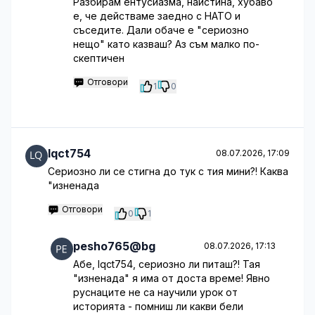
Разбирам ентусиазма, наистина, хубаво
е, че действаме заедно с НАТО и
съседите. Дали обаче е "сериозно
нещо" като казваш? Аз съм малко по-
скептичен
Отговори
1
0
lqct754
08.07.2026, 17:09
Сериозно ли се стигна до тук с тия мини?! Каква
"изненада
Отговори
0
1
pesho765@bg
08.07.2026, 17:13
Абе, lqct754, сериозно ли питаш?! Тая
"изненада" я има от доста време! Явно
руснаците не са научили урок от
историята - помниш ли какви бели