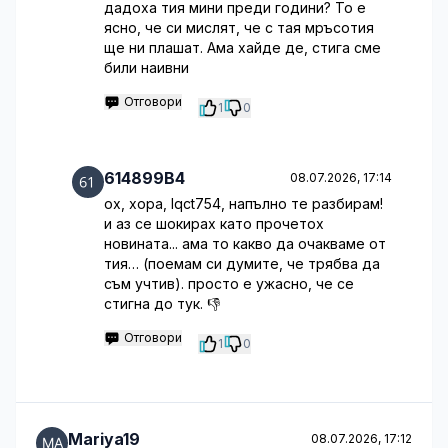
дадоха тия мини преди години? То е
ясно, че си мислят, че с тая мръсотия
ще ни плашат. Ама хайде де, стига сме
били наивни
Отговори
1
0
614899B4
08.07.2026, 17:14
ох, хора, lqct754, напълно те разбирам!
и аз се шокирах като прочетох
новината... ама то какво да очакваме от
тия… (поемам си думите, че трябва да
съм учтив). просто е ужасно, че се
стигна до тук. 👎
Отговори
1
0
Mariya19
08.07.2026, 17:12