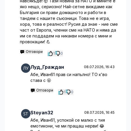
навсякъде! 🤯 Тази новина за НАТО и мините е
яко нещо, сериозно! Най-сетне виждаме как
България си прави домашното и работи в
тандем с нашите съюзници. Това не е игра,
хора, това е реалност! Русия да знае - ние сме
част от Европа, членки сме на НАТО и няма да
им се поддадем на никакви номера с мини и
провокации! 💪
Отговори
1
0
Луд_Граждан
08.07.2026, 16:43
Абе, Иван61 прав си напълно! ТО к'во
става с 🤬
Отговори
1
0
Stoyan32
08.07.2026, 16:45
Абе, Иван61, успокой се малко с тия
емотикони, че ми пращаш нерви! 😂