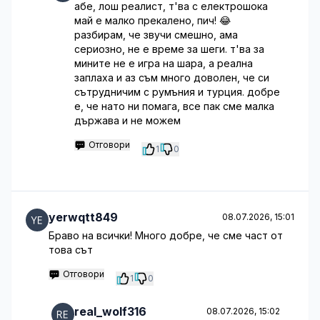
абе, лош реалист, т'ва с електрошока
май е малко прекалено, пич! 😂
разбирам, че звучи смешно, ама
сериозно, не е време за шеги. т'ва за
мините не е игра на шара, а реална
заплаха и аз съм много доволен, че си
сътрудничим с румъния и турция. добре
е, че нато ни помага, все пак сме малка
държава и не можем
Отговори
1
0
yerwqtt849
08.07.2026, 15:01
Браво на всички! Много добре, че сме част от
това сът
Отговори
1
0
real_wolf316
08.07.2026, 15:02