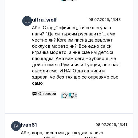
ultra_wolf
08.07.2026, 16:43
Абе, Стар_Софиянец, ти се шегуваш
нали? "Да си търсим руснаците"... ама
честно ли? Кога им писна да хвърлят
боклук в морето ни?! Все едно са си
играчка морето, а ние сме им детска
площадка! Ама виж сега – хубаво е, че
действаме с Румъния и Турция, все пак
съседи сме. И НАТО да са живи и
здрави, че без тях ще се оправяме със
само
Отговори
1
0
Ivan61
08.07.2026, 16:41
Абе, хора, писна ми да гледам паника