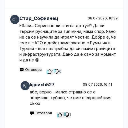
Стар_Софиянец
08.07.2026, 16:39
Ебаси... Сериозно ли стигна до тук?! Да си
търсим руснаците за тия мини, няма спор. Явно
не са се научили да играят честно. Добре е, че
сме в НАТО и действаме заедно с Румъния и
Турция - все пак трябва да си пазим границите
и инфраструктурата. Дано да е само за момент
и да не 😜
Отговори
1
0
kjpivxh527
08.07.2026, 16:41
абе, верно... малко страшно се е
получило. хубаво, че сме с европейския
съюз
Отговори
1
1