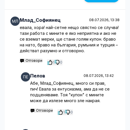
Млад_Софиянец
08.07.2026, 13:38
евала, хора! най-сетне нещо свястно се случва!
тази работа с мините е яко неприятна и ако не
се вземат мерки, ще стане голям купон. браво
на нато, браво на българия, румъния и турция –
действат разумно и отговорно.
Отговори
1
0
Пелов
08.07.2026, 13:42
Абе, Млад_Софиянец, много си прав,
пич! Евала за ентусиазма, ама да не се
подценяваме. Тоя "купон" с мините
може да излезе много зле накрая.
Отговори
1
0