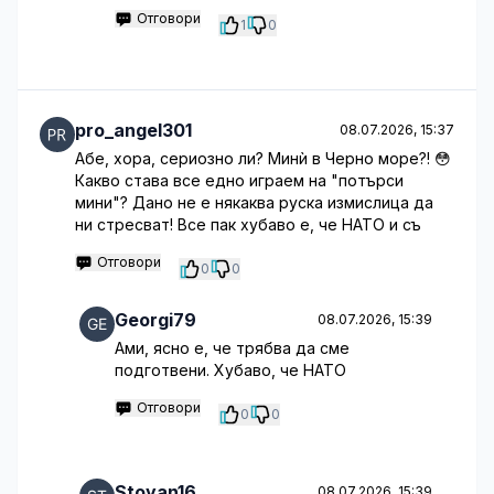
Отговори
1
0
pro_angel301
08.07.2026, 15:37
Абе, хора, сериозно ли? Минѝ в Черно море?! 😳
Какво става все едно играем на "потърси
мини"? Дано не е някаква руска измислица да
ни стресват! Все пак хубаво е, че НАТО и съ
Отговори
0
0
Georgi79
08.07.2026, 15:39
Ами, ясно е, че трябва да сме
подготвени. Хубаво, че НАТО
Отговори
0
0
Stoyan16
08.07.2026, 15:39