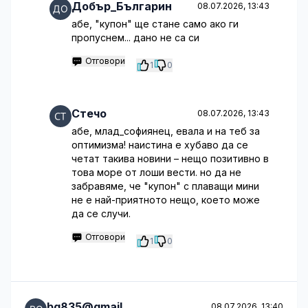
Добър_Българин
08.07.2026, 13:43
абе, "купон" ще стане само ако ги
пропуснем... дано не са си
Отговори
1
0
Стечо
08.07.2026, 13:43
абе, млад_софиянец, евала и на теб за
оптимизма! наистина е хубаво да се
четат такива новини – нещо позитивно в
това море от лоши вести. но да не
забравяме, че "купон" с плаващи мини
не е най-приятното нещо, което може
да се случи.
Отговори
1
0
bg835@gmail
08.07.2026, 13:40