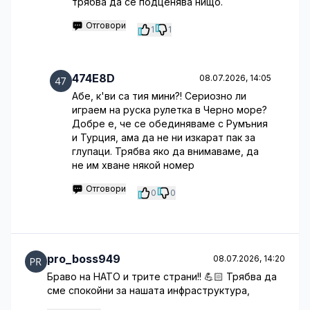
трябва да се подценява нищо.
Отговори
1
1
474E8D
08.07.2026, 14:05
Абе, к'ви са тия мини?! Сериозно ли
играем на руска рулетка в Черно море?
Добре е, че се обединяваме с Румъния
и Турция, ама да не ни изкарат пак за
глупаци. Трябва яко да внимаваме, да
не им хване някой номер
Отговори
0
0
pro_boss949
08.07.2026, 14:20
Браво на НАТО и трите страни!! 💪🏻 Трябва да
сме спокойни за нашата инфраструктура,