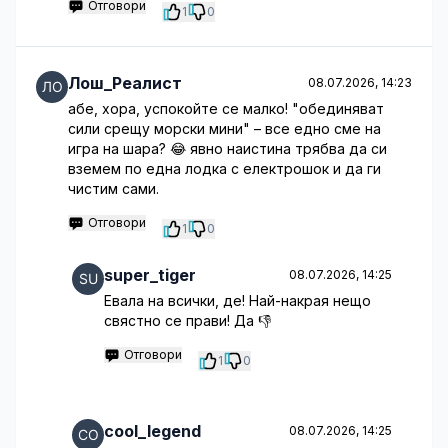
Отговори
1
0
Лош_Реалист
08.07.2026, 14:23
абе, хора, успокойте се малко! "обединяват
сили срещу морски мини" – все едно сме на
игра на шара? 😂 явно наистина трябва да си
вземем по една лодка с електрошок и да ги
чистим сами.
Отговори
1
0
super_tiger
08.07.2026, 14:25
Евала на всички, де! Най-накрая нещо
свястно се прави! Да 👎
Отговори
1
0
cool_legend
08.07.2026, 14:25