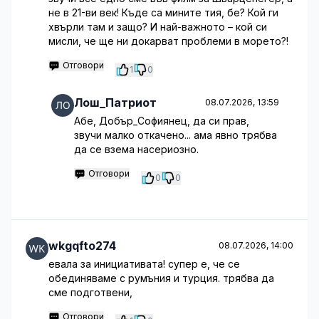
не в 21-ви век! Къде са мините тия, бе? Кой ги
хвърли там и защо? И най-важното – кой си
мисли, че ще ни докарват проблеми в морето?!
Отговори
1
0
Лош_Патриот
08.07.2026, 13:59
Абе, Добър_Софиянец, да си прав,
звучи малко откачено... ама явно трябва
да се взема насериозно.
Отговори
0
0
wkgqfto274
08.07.2026, 14:00
евала за инициативата! супер е, че се
обединяваме с румъния и турция. трябва да
сме подготвени,
Отговори