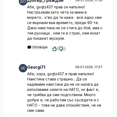
Добър_Граждан
08.07.2026, 17:55
Абе, gvqtz437 прав си напълно!
Настръхвам като чета за мини в
морето... к'во да ти кажа - все едно сме
се върнали във времето, преди 90-те.
Дано наистина не се стига до бой, ама с
тия руснаци... хем ги е страх, хем искат
да покажат мускули.
Отговори
1
0
Georgi71
08.07.2026, 17:57
Абе, хора, gvqtz437 е прав напълно!
Наистина става страшно... Да се
надяваме наистина да не се налага да
използваме силите на НАТО, но факт е,
че трябва да сме подготвени. Много
добре е, че работим със съседите и с
НАТО - това ни дава спокойствие, че не
сме сами.