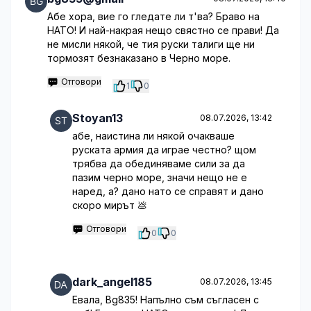
Абе хора, вие го гледате ли т'ва? Браво на
НАТО! И най-накрая нещо свястно се прави! Да
не мисли някой, че тия руски талиги ще ни
тормозят безнаказано в Черно море.
Отговори
1
0
Stoyan13
08.07.2026, 13:42
абе, наистина ли някой очакваше
руската армия да играе честно? щом
трябва да обединяваме сили за да
пазим черно море, значи нещо не е
наред, а? дано нато се справят и дано
скоро мирът 💩
Отговори
0
0
dark_angel185
08.07.2026, 13:45
Евала, Bg835! Напълно съм съгласен с