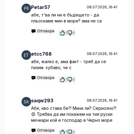
Petar57
08.07.2026, 16:41
абе, т'ва ли ни е бъдещето - да
пльоскаме мин в море? ама не са
Отговори
1
0
etcc768
08.07.2026, 16:41
абе, жалко е, ама факт - тряб да се
пазим. хубаво, че с
Отговори
1
0
saqw293
08.07.2026, 16:41
Абе, кво става бе?! Мини ли? Сериозно?!
😡 Трябва да им покажем на тия руски
мечкари кой е господар в Черно море
Отговори
1
0