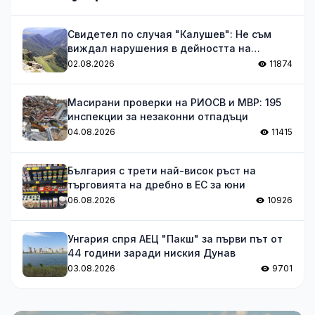
Свидетел по случая "Калушев": Не съм
виждал нарушения в дейността на
групата
02.08.2026
11874
Масирани проверки на РИОСВ и МВР: 195
инспекции за незаконни отпадъци
04.08.2026
11415
България с трети най-висок ръст на
търговията на дребно в ЕС за юни
06.08.2026
10926
Унгария спря АЕЦ "Пакш" за първи път от
44 години заради ниския Дунав
03.08.2026
9701