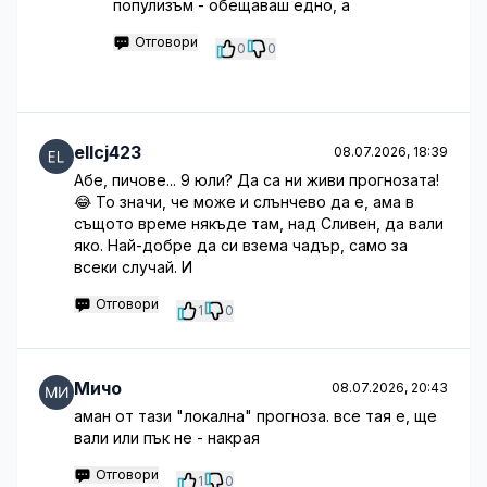
популизъм - обещаваш едно, а
Отговори
0
0
ellcj423
08.07.2026, 18:39
Абе, пичове... 9 юли? Да са ни живи прогнозата!
😂 То значи, че може и слънчево да е, ама в
същото време някъде там, над Сливен, да вали
яко. Най-добре да си взема чадър, само за
всеки случай. И
Отговори
1
0
Мичо
08.07.2026, 20:43
аман от тази "локална" прогноза. все тая е, ще
вали или пък не - накрая
Отговори
1
0