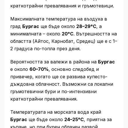
краткотрайни превалявания и гръмотевици.
Максималната температура на въздуха в
град
Бургас
ще бъде около
28–29°C
, а
минималната – около
20°C
. Вътрешността на
областта (Айтос, Карнобат, Средец) ще е с 1–
2 градуса по-топла през деня.
Вероятността за валежи в района на
Бургас
е около
60–70%
, основно следобед и
привечер, когато ще се развива купесто-
дъждовна облачност. Възможни са локални
гръмотевични бури и по-интензивни
краткотрайни превалявания.
Температурата на морската вода край
Бургас
ще бъде около
24–25°C
, приятна за
къпане, но при бурен облачен развой