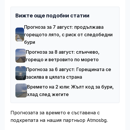
Вижте още подобни статии
Прогноза за 7 август: продължава
горещото лято, с риск от следобедни
бури
Прогноза за 8 август: слънчево,
горещо и ветровито по морето
Прогноза за 6 август: Горещината се
засилва в цялата страна
Времето на 2 юли: Жълт код за бури,
хлад след жегите
Прогнозата за времето е съставена с
подкрепата на нашия партньор Atmosbg.