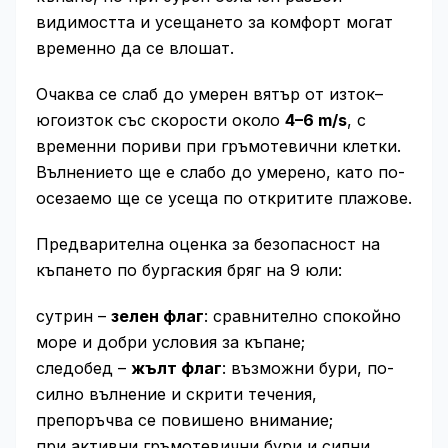
видимостта и усещането за комфорт могат
временно да се влошат.
Очаква се слаб до умерен вятър от изток–
югоизток със скорости около
4–6 m/s
, с
временни пориви при гръмотевични клетки.
Вълнението ще е слабо до умерено, като по-
осезаемо ще се усеща по откритите плажове.
Предварителна оценка за безопасност на
къпането по бургаския бряг на 9 юли:
сутрин –
зелен флаг
: сравнително спокойно
море и добри условия за къпане;
следобед –
жълт флаг
: възможни бури, по-
силно вълнение и скрити течения,
препоръчва се повишено внимание;
при активни гръмотевични бури и силни