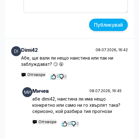
Публикувай
Dimi42
08.07.2026, 16:42
Абе, ще вали ли нещо наистина или пак ни
заблуждават? 🙄 🤬
Отговори
1
0
Мичев
08.07.2026, 16:45
абе dimi42, наистина ли има нещо
конкретно или само ни го хвърлят така?
сериозно, кой разбира тия прогнози
Отговори
0
0