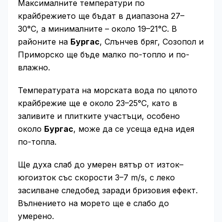
Максималните температури по
крайбрежието ще бъдат в диапазона 27–
30°C, а минималните – около 19–21°C. В
районите на
Бургас
, Слънчев бряг, Созопол и
Приморско ще бъде малко по-топло и по-
влажно.
Температурата на морската вода по цялото
крайбрежие ще е около 23–25°C, като в
заливите и плитките участъци, особено
около
Бургас
, може да се усеща една идея
по-топла.
Ще духа слаб до умерен вятър от изток–
югоизток със скорости 3–7 m/s, с леко
засилване следобед заради бризовия ефект.
Вълнението на морето ще е слабо до
умерено.