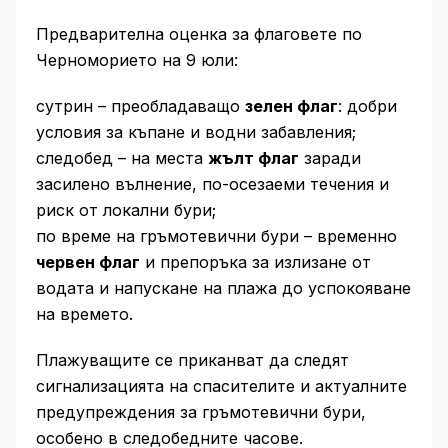
Предварителна оценка за флаговете по
Черноморието на 9 юли:
сутрин – преобладаващо
зелен флаг
: добри
условия за къпане и водни забавления;
следобед – на места
жълт флаг
заради
засилено вълнение, по-осезаеми течения и
риск от локални бури;
по време на гръмотевични бури – временно
червен флаг
и препоръка за излизане от
водата и напускане на плажа до успокояване
на времето.
Плажуващите се приканват да следят
сигнализацията на спасителите и актуалните
предупреждения за гръмотевични бури,
особено в следобедните часове.