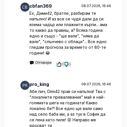
cbfan369
08.07.2026, 16:46
Ех, Дими42, братле, разбирам те
напълно! И аз все се чудя дали да си
взема чадър или плажните кърпи... ама
то какво да правиш, а? Всяка година
едно и също - "ще вали", "няма да
вали", "слънчево с облаци"... Все едно
гледам прогноза за времето от 80-те
години! 😂
Отговори
1
0
pro_king
08.07.2026, 16:46
Абе пич, Dimi42 прав си напълна! Тва с
"локалните превалявания" май е най-
голямата шега на годината! Какво
локално бе?! Все едно ще вали само
над село баба ми, а аз тук в София да
се пека като пиле! 😡 Направо ме
ядосват ти