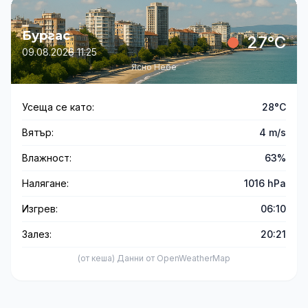
Бургас
27°C
09.08.2026 11:25
Ясно Небе
Усеща се като:
28°C
Вятър:
4 m/s
Влажност:
63%
Налягане:
1016 hPa
Изгрев:
06:10
Залез:
20:21
(от кеша) Данни от OpenWeatherMap