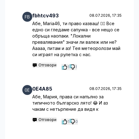
fbhtcv493
08.07.2026, 17:35
Абе, Maria46, ти право казваш! 🤦‍♂️ Все
едно си гледаме сапунка - все нещо се
обръща наопаки. "Локални
превалявания" значи ли валеж или не?
Ааааа, питам и аз! Тея метеоролози май
си играят на рулетка с нас.
Отговори
1
1
0E4A85
08.07.2026, 17:35
Абе, Мария, права си напълно за
типичното българско лято! 😂 И аз
чакам с нетърпение да видя к
Отговори
1
0