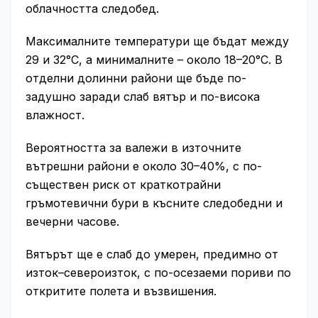
облачността следобед.
Максималните температури ще бъдат между
29 и 32°C, а минималните – около 18–20°C. В
отделни долинни райони ще бъде по-
задушно заради слаб вятър и по-висока
влажност.
Вероятността за валежи в източните
вътрешни райони е около 30–40%, с по-
съществен риск от краткотрайни
гръмотевични бури в късните следобедни и
вечерни часове.
Вятърът ще е слаб до умерен, предимно от
изток–североизток, с по-осезаеми пориви по
откритите полета и възвишения.