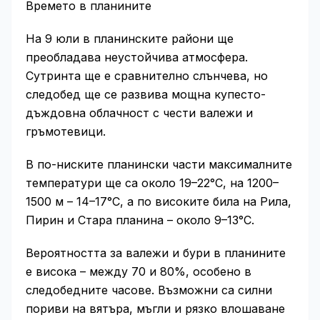
Времето в планините
На 9 юли в планинските райони ще
преобладава неустойчива атмосфера.
Сутринта ще е сравнително слънчева, но
следобед ще се развива мощна купесто-
дъждовна облачност с чести валежи и
гръмотевици.
В по-ниските планински части максималните
температури ще са около 19–22°C, на 1200–
1500 м – 14–17°C, а по високите билa на Рила,
Пирин и Стара планина – около 9–13°C.
Вероятността за валежи и бури в планините
е висока – между 70 и 80%, особено в
следобедните часове. Възможни са силни
пориви на вятъра, мъгли и рязко влошаване