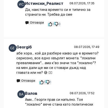
Истински_Реалист
08.07.2026, 17:35
Да, наистина времето си е типично за
страната ни. Трябва да сме
Отговори
1
0
Georgi6
08.07.2026, 17:49
абе хора... кой да разбере какво ще е времето?
сериозно, все едно хвърлят монета. "локални
превалявания"... ама к'во значи тоа "локално"?
на мен дали ще ми се стовари дъжд над
главата или не? 😅 🤦‍♂️
Отговори
1
1
Валов
08.07.2026, 17:52
Ами... Георги прав си напълно. Тоя
"локално" вече стана като политически