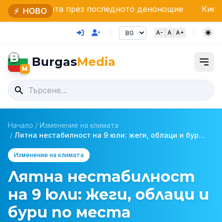
та през последното денонощие
Киев отрича умишл
⚡
НОВО
A-
A
A+
B
Burgas
Media
M
Начало
/
Изменение на климата
/
Лятна нестабилност на 9 юли: жеги, облаци и бур...
Изменение на климата
Лятна нестабилност
на 9 юли: жеги, облаци и
бури по места