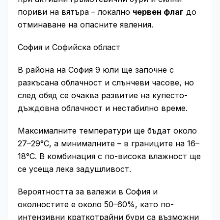
пориви на вятъра – локално
червен флаг
до
отминаване на опасните явления.
София и Софийска област
В района на София 9 юли ще започне с
разкъсана облачност и слънчеви часове, но
след обяд се очаква развитие на купесто-
дъждовна облачност и нестабилно време.
Максималните температури ще бъдат около
27–29°C, а минималните – в границите на 16–
18°C. В комбинация с по-висока влажност ще
се усеща лека задушливост.
Вероятността за валежи в София и
околностите е около 50–60%, като по-
интензивни краткотрайни бури са възможни