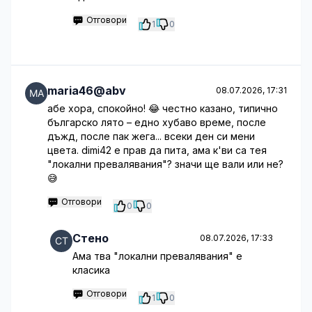
Отговори
1
0
maria46@abv
08.07.2026, 17:31
абе хора, спокойно! 😂 честно казано, типично
българско лято – едно хубаво време, после
дъжд, после пак жега... всеки ден си мени
цвета. dimi42 е прав да пита, ама к'ви са тея
"локални превалявания"? значи ще вали или не?
😅
Отговори
0
0
Стено
08.07.2026, 17:33
Ама тва "локални превалявания" е
класика
Отговори
1
0