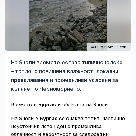
© BurgasMedia.com
На 9 юли времето остава типично юлско
– топло, с повишена влажност, локални
превалявания и променливи условия за
къпане по Черноморието.
Времето в
Бургас
и областта на 9 юли
На 9 юли в
Бургас
се очаква топъл, частично
неустойчив летен ден с променлива
облачност и вероятност за следобедни