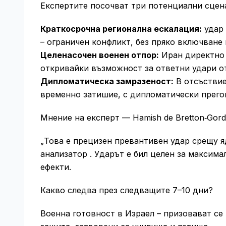
Експертите посочват три потенциални сцен
Краткосрочна регионална ескалация:
удар 
– ограничен конфликт, без пряко включване
Целенасочен военен отпор:
Иран директно 
откривайки възможност за ответни удари от
Дипломатическа замразеност:
В отсъствие
временно затишие, с дипломатически прего
Мнение на експерт — Hamish de Bretton‑Gor
„Това е прецизен превантивен удар срещу я
анализатор . Ударът е бил целен за максим
ефекти.
Какво следва през следващите 7–10 дни?
Военна готовност в Израел – призовават се