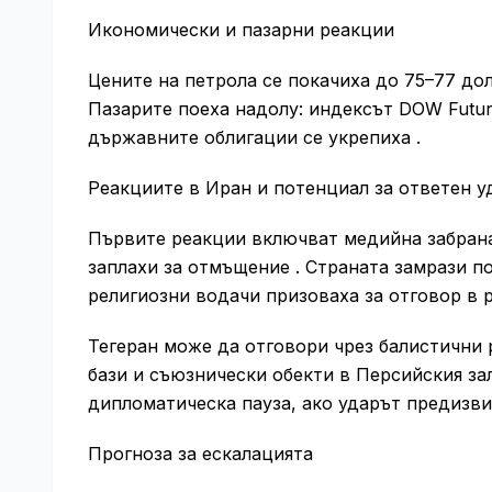
Икономически и пазарни реакции
Цените на петрола се покачиха до 75–77 дол
Пазарите поеха надолу: индексът DOW Future
държавните облигации се укрепиха .
Реакциите в Иран и потенциал за ответен у
Първите реакции включват медийна забран
заплахи за отмъщение . Страната замрази п
религиозни водачи призоваха за отговор в р
Тегеран може да отговори чрез балистични 
бази и съюзнически обекти в Персийския за
дипломатическа пауза, ако ударът предизв
Прогноза за ескалацията