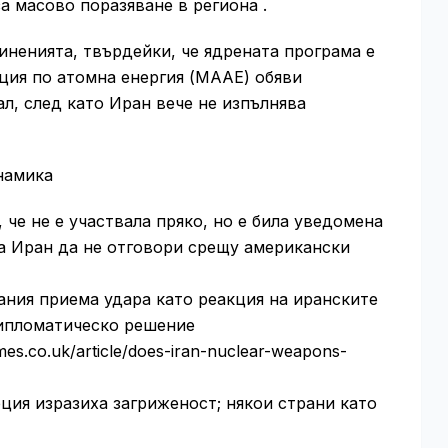
а масово поразяване в региона .
ненията, твърдейки, че ядрената програма е
ция по атомна енергия (МААЕ) обяви
ал, след като Иран вече не изпълнява
намика
е не е участвала пряко, но е била уведомена
а Иран да не отговори срещу американски
ания приема удара като реакция на иранските
дипломатическо решение
times.co.uk/article/does-iran-nuclear-weapons-
ция изразиха загриженост; някои страни като