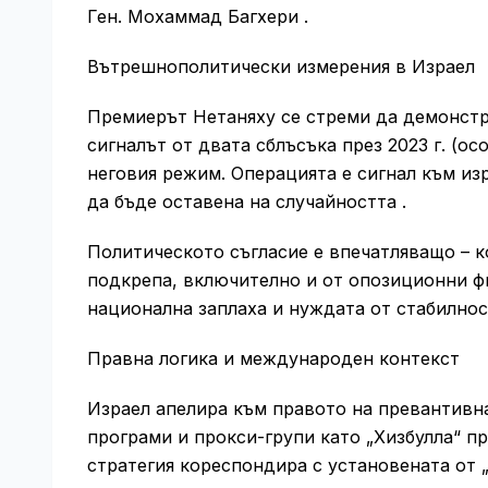
Ген. Мохаммад Багхери .
Вътрешнополитически измерения в Израел
Премиерът Нетаняху се стреми да демонстр
сигналът от двата сблъсъка през 2023 г. (о
неговия режим. Операцията е сигнал към из
да бъде оставена на случайността .
Политическото съгласие е впечатляващо – к
подкрепа, включително и от опозиционни фи
национална заплаха и нуждата от стабилно
Правна логика и международен контекст
Израел апелира към правото на превантивна
програми и прокси-групи като „Хизбулла“ п
стратегия кореспондира с установената от 