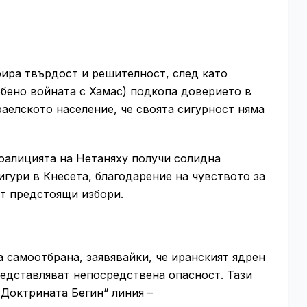
ира твърдост и решителност, след като
собено войната с Хамас) подкопа доверието в
раелското население, че своята сигурност няма
оалицията на Нетаняху получи солидна
гури в Кнесета, благодарение на чувството за
ст предстоящи избори.
 самоотбрана, заявявайки, че иранският ядрен
редставляват непосредствена опасност. Тази
„Доктрината Бегин“ линия –