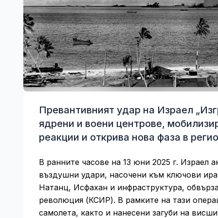
Превантивният удар на Израел „Из
ядрени и воени центрове, мобилизи
реакции и открива нова фаза в регио
В ранните часове на 13 юни 2025 г. Израел 
въздушни удари, насочени към ключови ира
Натанц, Исфахан и инфраструктура, обвърза
революция (КСИР). В рамките на тази опера
самолета, както и нанесени загуби на висш