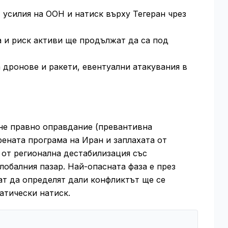
усилия на ООН и натиск върху Тегеран чрез
а и риск активи ще продължат да са под
 дронове и ракети, евентуални атакувания в
оне правно оправдание (превантивна
ената програма на Иран и заплахата от
 от регионална дестабилизация със
лобалния пазар. Най-опасната фаза е през
ат да определят дали конфликтът ще се
атически натиск.