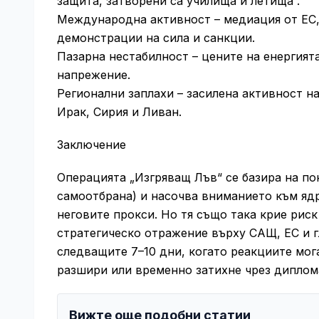
защита, затворени са училища и летища .
Международна активност – медиация от ЕС, 
демонстрации на сила и санкции.
Пазарна нестабилност – цените на енергият
напрежение.
Регионални заплахи – засилена активност на
Ирак, Сирия и Ливан.
Заключение
Операцията „Изгряващ Лъв“ се базира на п
самоотбрана) и насочва вниманието към ядр
неговите прокси. Но тя също така крие риск
стратегическо отражение върху САЩ, ЕС и г
следващите 7–10 дни, когато реакциите мог
разшири или временно затихне чрез диплом
Вижте още подобни статии