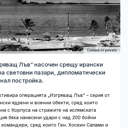
Снимка от pexels
гряващ Лъв“ насочен срещу ирански
ра световни пазари, дипломатически
­нал постройка.
активира операцията „Изгряващ Лъв“ – серия от
нски ядрени и военни обекти, сред които
на с Корпуса на стражите на ислямската
ция бяха нанесени удари с над 200 бойни
и командири, сред които Ген. Хосеин Салами и