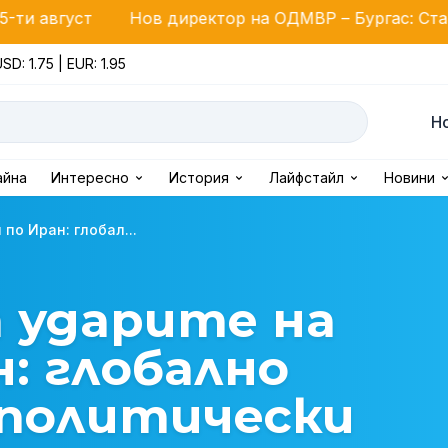
Нов директор на ОДМВР – Бургас: Старши комисар 
SD: 1.75 | EUR: 1.95
Н
айна
Интересно
История
Лайфстайл
Новини
по Иран: глобал...
 ударите на
н: глобално
 политически