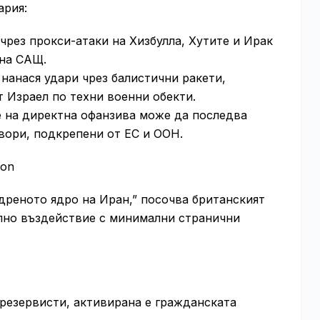
ария:
чрез прокси-атаки на Хизбулла, Хутите и Ирак
 на САЩ.
нанася удари чрез балистични ракети,
 Израел по техни военни обекти.
 на директна офанзива може да последва
вори, подкрепени от ЕС и ООН.
don
дреното ядро на Иран,” посочва британският
ално въздействие с минимални странични
 резервисти, активирана е гражданската