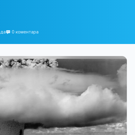
еда
0 коментара