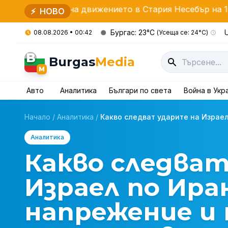
ия на движението в Стария Несебър на 15-ти август
⚡
НОВО
Бургас: 23°C
U
08.08.2026 • 00:42
(Усеща се: 24°C)
B
Burgas
Media
M
Авто
Аналитика
Българи по света
Война в Укр
Начало
/
Аналитика
/
Какво следват ударите на Израел 
Аналитика
Какво следват
Израел по Ира
напрежение и