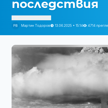
последствия
Изслушай статията
Мартин Тодоров
13.06.2025 • 15:14
4714 прегл