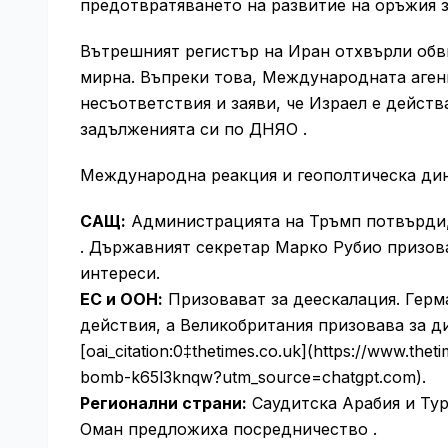
предотвратяването на развитие на оръжия з
Вътрешният регистър на Иран отхвърли обви
мирна. Въпреки това, Международната аген
несъответствия и заяви, че Израел е действ
задълженията си по ДНЯО .
Международна реакция и геополтическа ди
САЩ:
Администрацията на Тръмп потвърди, ч
. Държавният секретар Марко Рубио призов
интереси.
ЕС и ООН:
Призовават за деескалация. Герм
действия, а Великобритания призовава за 
[oai_citation:0‡thetimes.co.uk](https://www.the
bomb-k65l3knqw?utm_source=chatgpt.com).
Регионални страни:
Саудитска Арабия и Тур
Оман предложиха посредничество .