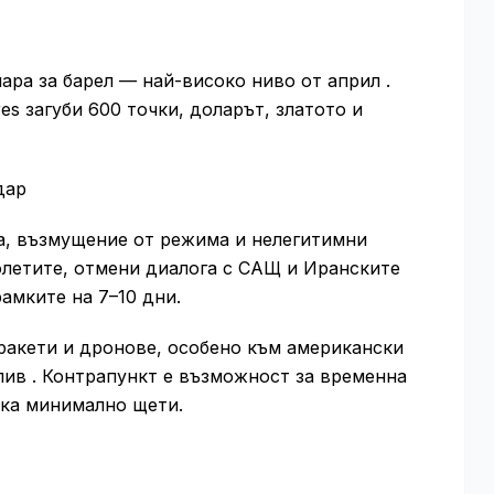
ара за барел — най-високо ниво от април .
s загуби 600 точки, доларът, златото и
дар
а, възмущение от режима и нелегитимни
олетите, отмени диалога с САЩ и Иранските
амките на 7–10 дни.
ракети и дронове, особено към американски
лив . Контрапункт е възможност за временна
ика минимално щети.