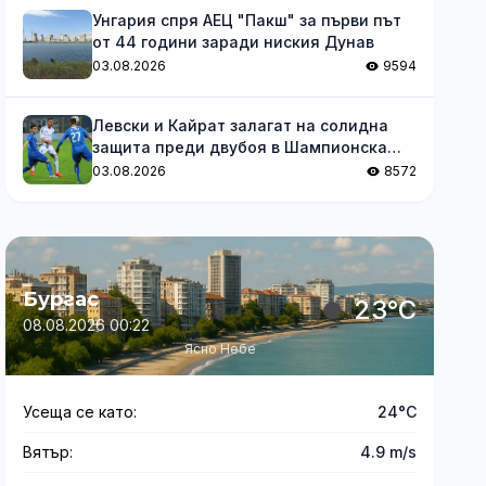
Унгария спря АЕЦ "Пакш" за първи път
от 44 години заради ниския Дунав
03.08.2026
9594
Левски и Кайрат залагат на солидна
защита преди двубоя в Шампионска
лига
03.08.2026
8572
Бургас
23°C
08.08.2026 00:22
Ясно Небе
Усеща се като:
24°C
Вятър:
4.9 m/s