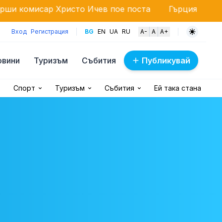
Христо Ичев пое поста
Гърция с жесток контрол:
Вход
Регистрация
BG
EN
UA
RU
A-
A
A+
овини
Туризъм
Събития
Публикувай
Спорт
Туризъм
Събития
Ей така стана