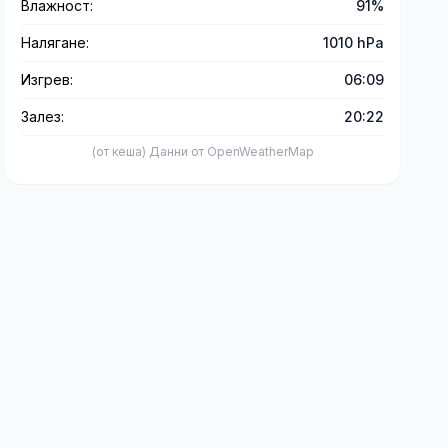
Влажност:
91%
Налягане:
1010 hPa
Изгрев:
06:09
Залез:
20:22
(от кеша) Данни от OpenWeatherMap