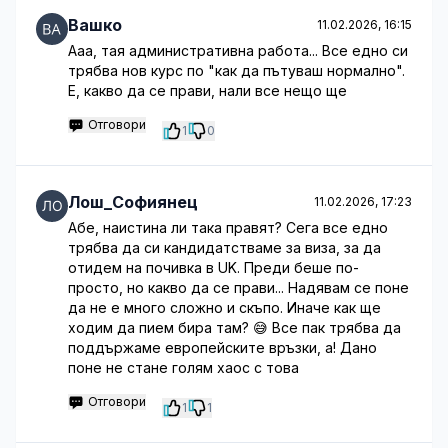
Вашко
11.02.2026, 16:15
Ааа, тая административна работа... Все едно си
трябва нов курс по "как да пътуваш нормално".
Е, какво да се прави, нали все нещо ще
Отговори
1
0
Лош_Софиянец
11.02.2026, 17:23
Абе, наистина ли така правят? Сега все едно
трябва да си кандидатстваме за виза, за да
отидем на почивка в UK. Преди беше по-
просто, но какво да се прави... Надявам се поне
да не е много сложно и скъпо. Иначе как ще
ходим да пием бира там? 😅 Все пак трябва да
поддържаме европейските връзки, а! Дано
поне не стане голям хаос с това
Отговори
1
1