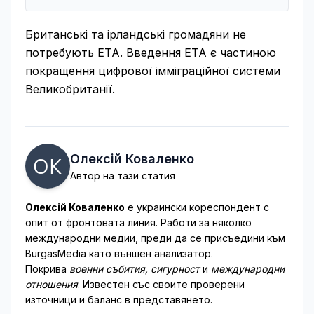
Британські та ірландські громадяни не
потребують ETA. Введення ETA є частиною
покращення цифрової імміграційної системи
Великобританії.
Олексій Коваленко
Автор на тази статия
Олексій Коваленко
е украински кореспондент с
опит от фронтовата линия. Работи за няколко
международни медии, преди да се присъедини към
BurgasMedia като външен анализатор.
Покрива
военни събития, сигурност
и
международни
отношения
. Известен със своите проверени
източници и баланс в представянето.