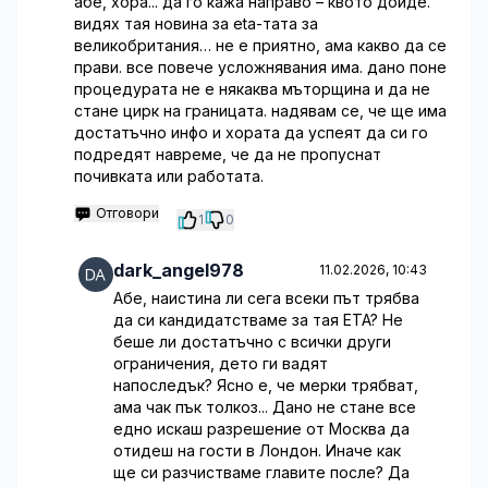
абе, хора... да го кажа направо – квото дойде.
видях тая новина за eta-тата за
великобритания… не е приятно, ама какво да се
прави. все повече усложнявания има. дано поне
процедурата не е някаква мъторщина и да не
стане цирк на границата. надявам се, че ще има
достатъчно инфо и хората да успеят да си го
подредят навреме, че да не пропуснат
почивката или работата.
Отговори
1
0
dark_angel978
11.02.2026, 10:43
Абе, наистина ли сега всеки път трябва
да си кандидатстваме за тая ETA? Не
беше ли достатъчно с всички други
ограничения, дето ги вадят
напоследък? Ясно е, че мерки трябват,
ама чак пък толкоз... Дано не стане все
едно искаш разрешение от Москва да
отидеш на гости в Лондон. Иначе как
ще си разчистваме главите после? Да