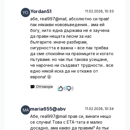
Yordan51
11.02.2026, 10:33
абе, real997@mail, абсолютно си прав!
пак някакви нововъведения... ама ей
богу, нито една държава не е заучена
да прави нещата лесни за нас
българите. иначе разбирам,
сигурността е важна – все пак трябва
да сме спокойни на празниците и когато
пътуваме. но чак пък такова усещане,
че нарочно ни създават трудности... все
едно някой иска да ни откаже от
европа! 🤬
Отговори
0
0
maria655@abv
11.02.2026, 10:34
Абе, real997@mail прав си, винаги нещо
се случва! Това с ETA-тата е малко
досадно, ама какво да правим? Аз пък