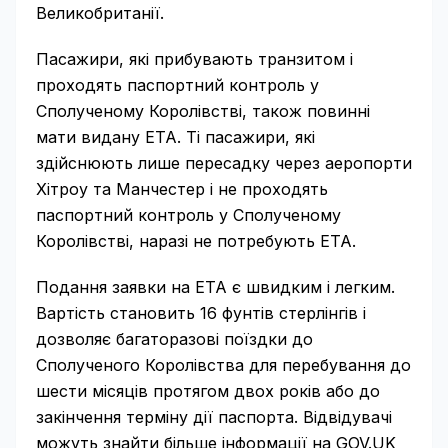
Великобританії.
Пасажири, які прибувають транзитом і
проходять паспортний контроль у
Сполученому Королівстві, також повинні
мати видану ETA. Ті пасажири, які
здійснюють лише пересадку через аеропорти
Хітроу та Манчестер і не проходять
паспортний контроль у Сполученому
Королівстві, наразі не потребують ETA.
Подання заявки на ETA є швидким і легким.
Вартість становить 16 фунтів стерлінгів і
дозволяє багаторазові поїздки до
Сполученого Королівства для перебування до
шести місяців протягом двох років або до
закінчення терміну дії паспорта. Відвідувачі
можуть знайти більше інформації на GOV.UK