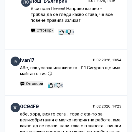
Лош_Българин
11.02.2026, 13:16
Я си прав Печев! Направо казано -
трябва да се гледа какво става, че все
повече правила излизат.
Отговори
1
0
Ivan17
11.02.2026, 13:54
Абе, пак усложнили живота... 🤦‍♂️ Сигурно ще има
майтап с тия 🙄
Отговори
1
0
0C94F9
11.02.2026, 14:23
абе, хора, вижте сега... това с eta-то за
великобритания е малко неприятна работа, ама
какво да се прави, нали така е в живота - винаги
има някакви промени. не мисля, че трябва да се