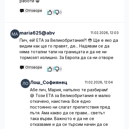
работи 😁
Отговори
1
0
maria625@abv
11.02.2026, 12:03
Пич, ей! ETA за Великобритания?! 😳 Ще е яко да
видим как ще го правят, де... Надявам се да
няма тотални тапи на границата и да не ни
тормозят излишно. За Европа да са ни отворе
Отговори
1
0
Лош_Софиянец
11.02.2026, 12:04
Абе пич, Мария, напълно те разбирам!
😅 Този ETA за Великобритания е малко
откачено, наистина. Все едно
постоянно ни слагат препятствия пред
пътя. Ама какво да се прави... светът
така върви. Важното е да не се
отказваме и да си търсим начин да се