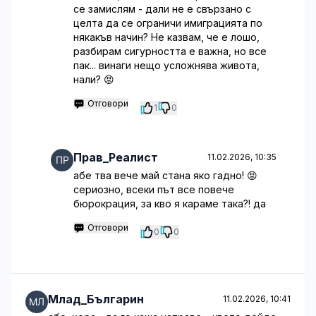
се замислям - дали не е свързано с
целта да се ограничи имиграцията по
някакъв начин? Не казвам, че е лошо,
разбирам сигурността е важна, но все
пак... винаги нещо усложнява живота,
нали? 😡
Отговори
1
0
Прав_Реалист
11.02.2026, 10:35
абе тва вече май стана яко гадно! 😡
сериозно, всеки път все повече
бюрокрация, за кво я караме така?! да
Отговори
0
0
Млад_Българин
11.02.2026, 10:41