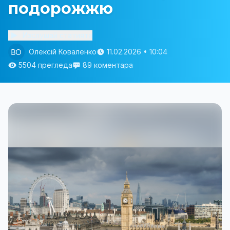
подорожжю
Изслушай статията
Олексій Коваленко
11.02.2026 • 10:04
5504 прегледа
89 коментара