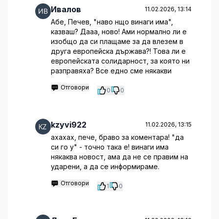
Ивалов
11.02.2026, 13:14
Абе, Печев, "наво нщо винаги има",
казваш? Дааа, ново! Ами нормално ли е
изобщо да си плащаме за да влезем в
друга европейска държава?! Това ли е
европейската солидарност, за която ни
разправяха? Все едно сме някакви
Отговори
0
0
kzyvi922
11.02.2026, 13:15
ахахах, пече, браво за коментара! "да
си го у" - точно така е! винаги има
някаква новост, ама да не се правим на
ударени, а да се информираме.
Отговори
1
0