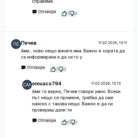
справяме.
Отговори
1
0
Печев
11.02.2026, 13:11
Ами... ново нещо винаги има. Важно е хората да
са информирани и да си го у
Отговори
1
0
omuacx794
11.02.2026, 13:13
Ами то верно, Печев говори умно. Всеки
път нещо се променя, трябва да сме
наясно с такова нещо. Важно е да си
провериш дали ти
Отговори
0
1