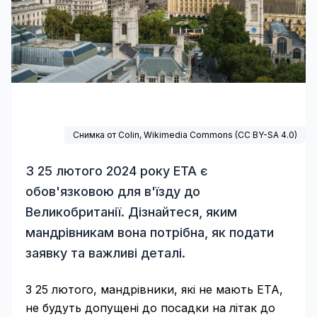
Снимка от Colin,
Wikimedia Commons
(
CC BY-SA 4.0
)
З 25 лютого 2024 року ETA є
обов'язковою для в'їзду до
Великобританії. Дізнайтеся, яким
мандрівникам вона потрібна, як подати
заявку та важливі деталі.
З 25 лютого, мандрівники, які не мають ETA,
не будуть допущені до посадки на літак до