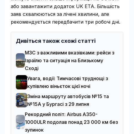
або завантажити додаток UK ETA. Більшість
заяв схвалюються за лічені хвилини, але
рекомендується передбачити три робочі дні.
Дивіться також схожі статті
МЗС з важливими вказівками: рейси з
Ізраїлю та ситуація на Близькому
Сході
Увага, водії: Тимчасові труднощі з
купівлею віньєток цієї ночі
Зміна маршруту автобусів №15 та
№15А у Бургасі з 29 липня
Рекордний політ: Airbus A350-
1000ULR подолав понад 23 000 км без
зупинок