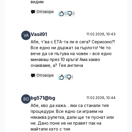
видим
Отговори
0
0
Vasil91
11.02.2026, 10:43
Абе, т'ва с ETA-та ли е сега? Сериозно?!
Все едно ни държат за гърлото! Че то
вече да се пътува на човек – все едно
минаваш през 10 кръга! Ама какво
очакваме, а? Тея англича
Отговори
1
1
bg571@bg
11.02.2026, 10:44
Абе, кво да кажа… яки са станали тия
процедури. Все едно си играем на
някаква рулетка, дали ще те пуснат или
не. Дано поне не ни правят пак на
майтапи като с тия