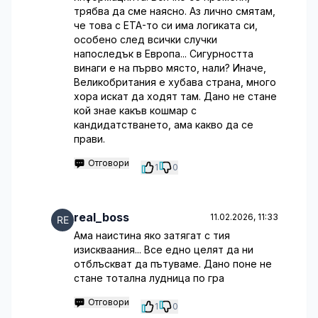
трябва да сме наясно. Аз лично смятам,
че това с ETA-то си има логиката си,
особено след всички случки
напоследък в Европа... Сигурността
винаги е на първо място, нали? Иначе,
Великобритания е хубава страна, много
хора искат да ходят там. Дано не стане
кой знае какъв кошмар с
кандидатстването, ама какво да се
прави.
Отговори
1
0
real_boss
11.02.2026, 11:33
Ама наистина яко затягат с тия
изискваания... Все едно целят да ни
отблъскват да пътуваме. Дано поне не
стане тотална лудница по гра
Отговори
1
0