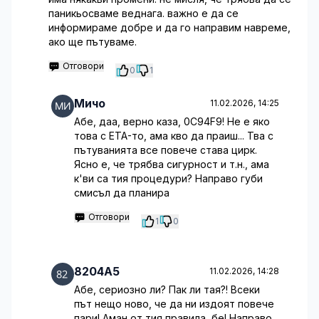
паникьосваме веднага. важно е да се
информираме добре и да го направим навреме,
ако ще пътуваме.
Отговори
0
1
Мичо
11.02.2026, 14:25
Абе, даа, верно каза, 0C94F9! Не е яко
това с ETA-то, ама кво да праиш... Тва с
пътуванията все повече става цирк.
Ясно е, че трябва сигурност и т.н., ама
к'ви са тия процедури? Направо губи
смисъл да планира
Отговори
1
0
8204A5
11.02.2026, 14:28
Абе, сериозно ли? Пак ли тая?! Всеки
път нещо ново, че да ни издоят повече
пари! Аман от тия правила, бе! Направо