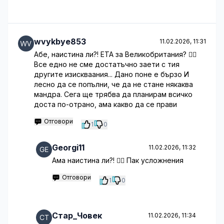
wvykbye853
11.02.2026, 11:31
Абе, наистина ли?! ETA за Великобритания? 🤦‍♂️
Все едно не сме достатъчно заети с тия
другите изискваания... Дано поне е бързо И
лесно да се попълни, че да не стане някаква
мандра. Сега ще трябва да планирам всичко
доста по-отрано, ама какво да се прави
Отговори
1
0
Georgi11
11.02.2026, 11:32
Ама наистина ли?! 🤦‍♀️ Пак усложнения
Отговори
1
0
Стар_Човек
11.02.2026, 11:34