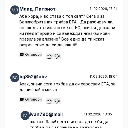
Млад_Патриот
11.02.2026, 17:24
Абе хора, к'во става с тоя свят? Сега и за
Великобритания трябва ETA... Да разбирам ли,
че след като излязохме от ЕС, всички държави
ни гледат криво и си въвеждат някакви нови
правила за влизане? Все едно да ти искат
разрешение да си дишаш. 💸
Отговори
1
0
bg352@abv
11.02.2026, 18:04
Ахах, значи сега трябва да си харесвам ETA, за
да пия чай с мляко
Отговори
1
0
ivan790@mail
11.02.2026, 18:05
ахахах, баси! сега пък eta... да не би да
трябва да си плащаме и за въздуха,