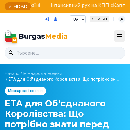
їні
Інтенсивний рух на КПП «Капітан-Андреєво»: 
⚡
НОВО
A-
A
A+
B
Burgas
Media
M
Начало
/
Міжнародні новини
/
ETA для Об'єднаного Королівства: Що потрібно зн...
Міжнародні новини
ETA для Об'єднаного
Королівства: Що
потрібно знати перед