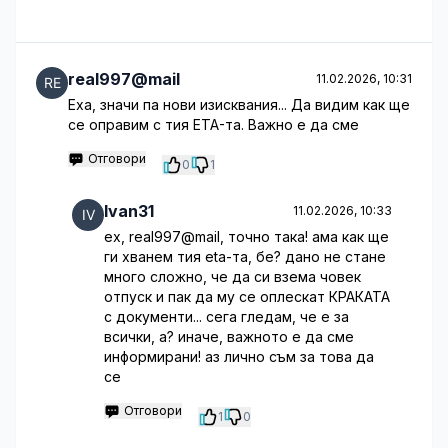
real997@mail
11.02.2026, 10:31
Еха, значи па нови изисквания... Да видим как ще
се оправим с тия ETA-та. Важно е да сме
Отговори
0
1
Ivan31
11.02.2026, 10:33
ех, real997@mail, точно така! ама как ще
ги хванем тия eta-та, бе? дано не стане
много сложно, че да си взема човек
отпуск и пак да му се оплескат КРАКАТА
с документи... сега гледам, че е за
всички, а? иначе, важното е да сме
информирани! аз лично съм за това да
се
Отговори
1
0