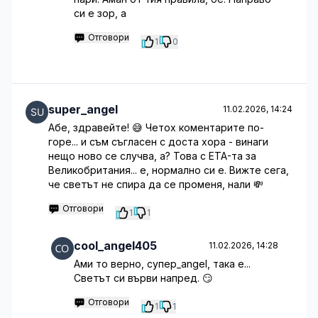
си е зор, а
Отговори
1
0
super_angel
11.02.2026, 14:24
Абе, здравейте! 😅 Четох коментарите по-
горе... и съм съгласен с доста хора - винаги
нещо ново се случва, а? Това с ETA-та за
Великобритания... е, нормално си е. Вижте сега,
че светът не спира да се променя, нали 💸
Отговори
1
1
cool_angel405
11.02.2026, 14:28
Ами то верно, супер_angel, така е...
Светът си върви напред. 😏
Отговори
1
1