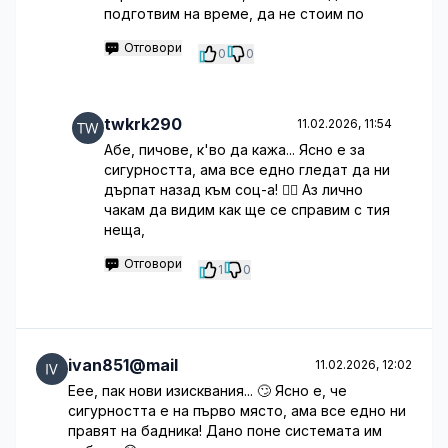
подготвим на време, да не стоим по
Отговори
0
0
twkrk290
11.02.2026, 11:54
Абе, пичове, к'во да кажа... Ясно е за
сигурността, ама все едно гледат да ни
дърпат назад към соц-а! 🤦‍♀️ Аз лично
чакам да видим как ще се справим с тия
неща,
Отговори
1
0
ivan851@mail
11.02.2026, 12:02
Еее, пак нови изисквания... 🙄 Ясно е, че
сигурността е на първо място, ама все едно ни
правят на бадника! Дано поне системата им