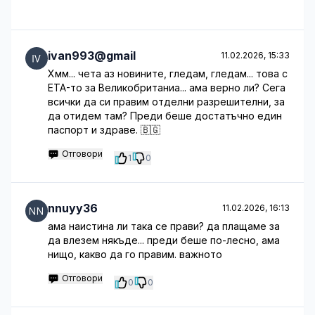
ivan993@gmail
11.02.2026, 15:33
Хмм... чета аз новините, гледам, гледам... това с
ETA-то за Великобританиа... ама верно ли? Сега
всички да си правим отделни разрешителни, за
да отидем там? Преди беше достатъчно един
паспорт и здраве. 🇧🇬
Отговори
1
0
nnuyy36
11.02.2026, 16:13
ама наистина ли така се прави? да плащаме за
да влезем някъде... преди беше по-лесно, ама
нищо, какво да го правим. важното
Отговори
0
0