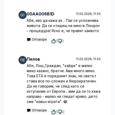
00AA006B1D
11.02.2026, 11:33
Абе, кво да кажа аз… Пак се усложнява
живота. Да си отидеш на кино в Лондон
– процедура! Ясно е, че правят каквото
Отговори
1
1
Пелов
11.02.2026, 11:33
Абе, Лош_Граждан, "хайде" е малко
меко казано, братче. Ама много меко.
Това ETA е поредният знак, че светът
става все по-сложен и бюрократичен.
Да не говорим, че след като се
изтупахме от Европа... ами да си го кажа
направо - малко ни гледат криво, дето
сме "извън играта". 😂
Отговори
1
0