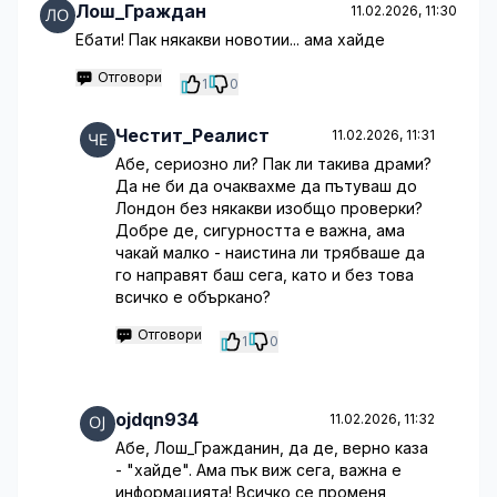
Лош_Граждан
11.02.2026, 11:30
Ебати! Пак някакви новотии... ама хайде
Отговори
1
0
Честит_Реалист
11.02.2026, 11:31
Абе, сериозно ли? Пак ли такива драми?
Да не би да очаквахме да пътуваш до
Лондон без някакви изобщо проверки?
Добре де, сигурността е важна, ама
чакай малко - наистина ли трябваше да
го направят баш сега, като и без това
всичко е объркано?
Отговори
1
0
ojdqn934
11.02.2026, 11:32
Абе, Лош_Гражданин, да де, верно каза
- "хайде". Ама пък виж сега, важна е
информацията! Всичко се променя,