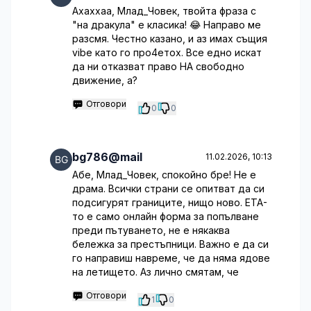
Ахаххаа, Млад_Човек, твойта фраза с
"на дракула" е класика! 😂 Направо ме
разсмя. Честно казано, и аз имах същия
vibe като го про4етох. Все едно искат
да ни отказват право НА свободно
движение, а?
Отговори
0
0
bg786@mail
11.02.2026, 10:13
Абе, Млад_Човек, спокойно бре! Не е
драма. Всички страни се опитват да си
подсигурят границите, нищо ново. ETA-
то е само онлайн форма за попълване
преди пътуването, не е някаква
бележка за престъпници. Важно е да си
го направиш навреме, че да няма ядове
на летището. Аз лично смятам, че
Отговори
1
0