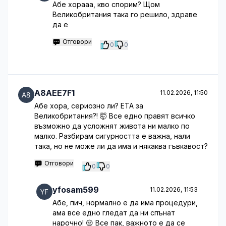
Абе хорааа, кво спорим? Щом
Великобритания така го решило, здраве
да е
Отговори
0
0
A8AEE7F1
11.02.2026, 11:50
Абе хора, сериозно ли? ETA за
Великобритания?! 🤯 Все едно правят всичко
възможно да усложнят живота ни малко по
малко. Разбирам сигурността е важна, нали
така, но не може ли да има и някаква гъвкавост?
Отговори
0
0
yfosam599
11.02.2026, 11:53
Абе, пич, нормално е да има процедури,
ама все едно гледат да ни спънат
нарочно! 😒 Все пак, важното е да се