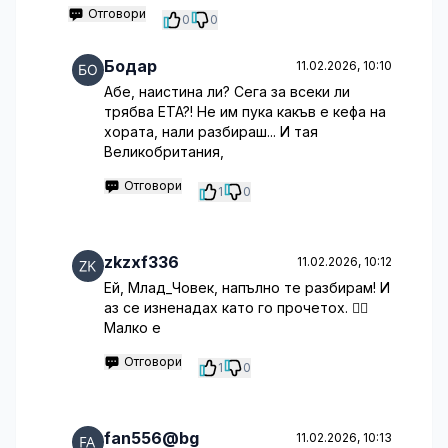
Отговори
0
0
Бодар
11.02.2026, 10:10
Абе, наистина ли? Сега за всеки ли
трябва ETA?! Не им пука какъв е кефа на
хората, нали разбираш... И тая
Великобритания,
Отговори
1
0
zkzxf336
11.02.2026, 10:12
Ей, Млад_Човек, напълно те разбирам! И
аз се изненадах като го прочетох. 🤦‍♀️
Малко е
Отговори
1
0
fan556@bg
11.02.2026, 10:13