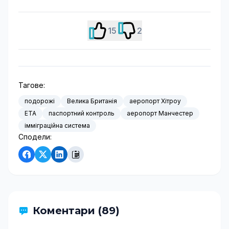
15
2
Тагове:
подорожі
Велика Британія
аеропорт Хітроу
ETA
паспортний контроль
аеропорт Манчестер
імміграційна система
Сподели:
Коментари (89)