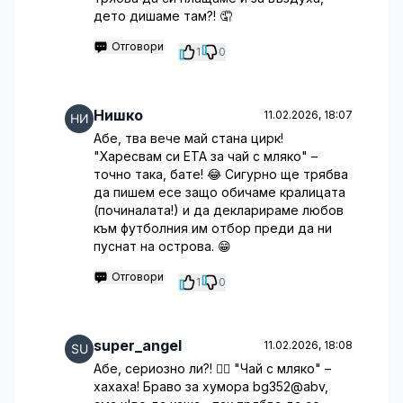
дето дишаме там?! 🤦
Отговори
1
0
Нишко
11.02.2026, 18:07
Абе, тва вече май стана цирк!
"Харесвам си ETA за чай с мляко" –
точно така, бате! 😂 Сигурно ще трябва
да пишем есе защо обичаме кралицата
(починалата!) и да декларираме любов
към футболния им отбор преди да ни
пуснат на острова. 😁
Отговори
1
0
super_angel
11.02.2026, 18:08
Абе, сериозно ли?! 🤦‍♀️ "Чай с мляко" –
хахаха! Браво за хумора bg352@abv,