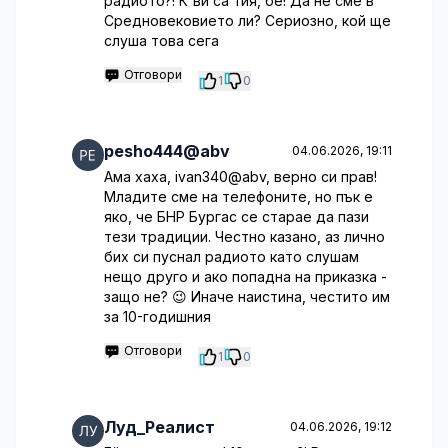
радиото?! К'ви са тия, бе! Да не сме в
Средновековието ли? Сериозно, кой ще
слуша това сега
Отговори
1
0
pesho444@abv
04.06.2026, 19:11
Ама хаха, ivan340@abv, верно си прав!
Младите сме на телефоните, но пък е
яко, че БНР Бургас се старае да пази
тези традиции. Честно казано, аз лично
бих си пуснал радиото като слушам
нещо друго и ако попадна на приказка -
защо не? 😉 Иначе наистина, честито им
за 10-годишния
Отговори
1
0
Луд_Реалист
04.06.2026, 19:12