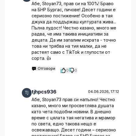
Абе, Stoyan73, прав си на 100%! Браво
на БНР Бургас, пичове! Десет години е
сериозно постижение! Особено в тая
джука да поддържаш културата жива...
Пълна лудост! Честно казано, много ме
радва, че има такива инициативи за
децата. Да им запалим искрата - точно
това ни трябва на тия малки, да не
растеят само с TikTok и глупости от
сорта. 👍
Отговори
0
0
tjhpcs936
04.06.2026, 17:12
Абе, Stoyan73 прав си напълно! Честно
казано, много ми просветлява душата
като чета подобни новини. В днешно
време с цялата тая негатива и мрамор
по света, едно такова нещо е
освежаващо. Десет години – сериозно
постижение! Браво на БНР Бургас за