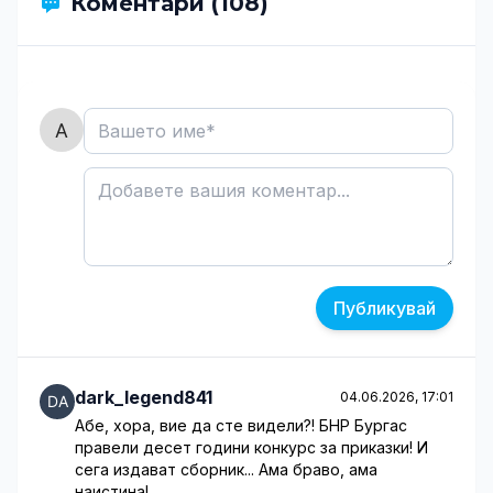
Коментари (108)
Публикувай
dark_legend841
04.06.2026, 17:01
Абе, хора, вие да сте видели?! БНР Бургас
правели десет години конкурс за приказки! И
сега издават сборник... Ама браво, ама
наистина!