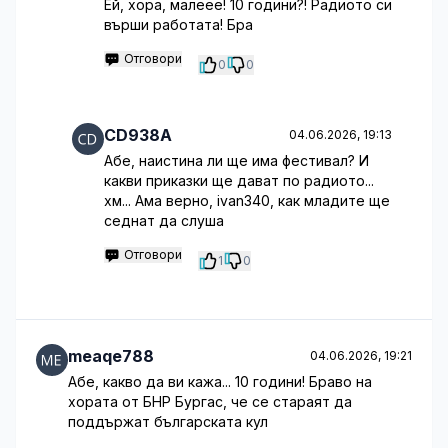
Ей, хора, малеее! 10 години?! Радиото си
върши работата! Бра
Отговори
0
0
CD938A
04.06.2026, 19:13
Абе, наистина ли ще има фестивал? И
какви приказки ще дават по радиото...
хм... Ама верно, ivan340, как младите ще
седнат да слуша
Отговори
1
0
meaqe788
04.06.2026, 19:21
Абе, какво да ви кажа... 10 години! Браво на
хората от БНР Бургас, че се стараят да
поддържат българската кул