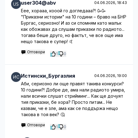
user304@abv
04.06.2026, 18:43
Еее, хорааа, кооой го догледааа?! 🥳🥳
"Приказни истории" на 10 години – браво на БНР
Бургас, сериозно! И аз си спомням като малък
как обожавах да слушам приказки по радиото...
тогава беше друго, но фактът, че все още има
нещо такова е супер! 🤙
Отговори
1
0
Истински_Бургазлия
04.06.2026, 19:00
Аби, сериозно ли още правят такива конкурси?
10 години?! Добре де, ама нали радиото умира,
нали всички слушат стрийминг... Как ще дочуят
тия приказки, бе хора? Просто питам... Не
казвам, че е зле, ама как се поддържа нещо
такова в тоя век? 🤔
Отговори
1
0