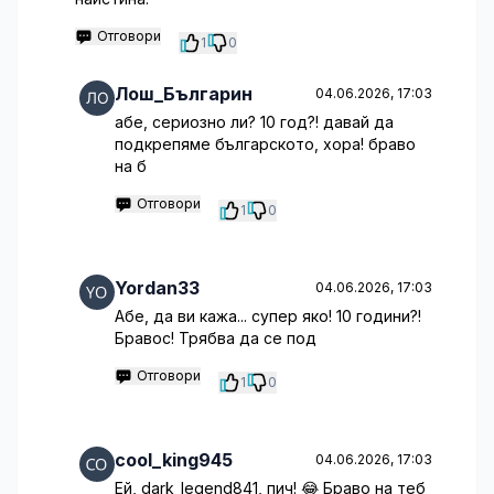
Отговори
1
0
Лош_Българин
04.06.2026, 17:03
абе, сериозно ли? 10 год?! давай да
подкрепяме българското, хора! браво
на б
Отговори
1
0
Yordan33
04.06.2026, 17:03
Абе, да ви кажа... супер яко! 10 години?!
Бравос! Трябва да се под
Отговори
1
0
cool_king945
04.06.2026, 17:03
Ей, dark_legend841, пич! 😂 Браво на теб