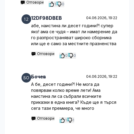
Отговори
1
0
12DF98DBEB
04.06.2026, 19:22
абе, наистина ли десет години?! супер
яко! ама се чудя – имат ли намерение да
го разпространяват широко сборника
или ще е само за местните празненства
Отговори
0
0
Бочев
04.06.2026, 19:22
А бе, десет години?! Не мога да
повярвам колко време лети! Ама
наистина ли са събрали всичките
приказки в една книга? Къде ще я търся
сега тази премиера, че много
Отговори
1
1