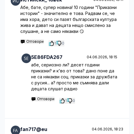
Абе, бате, супер новина! 10 години "Приказни
истории" - значително е това. Радвам се, че
има хора, дето си пазят българската култура
жива и дават на децата нещо смислено за
слушане, а не само някакви 😏
Отговори
1
0
5E86FDA267
04.06.2026, 18:15
абе, сериозно ли? десет години
приказки? и к'во от това? дано поне да
не са някакви соц. приказки за дружбата
с русия... а? просто ме съмнява дали
децата слушат радио
Отговори
1
0
fan717@eu
04.06.2026, 18:23