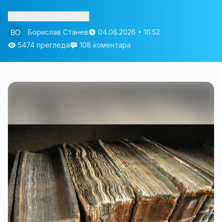
Изслушай статията
Борислав Станев
04.06.2026 • 16:52
5474 прегледа
108 коментара