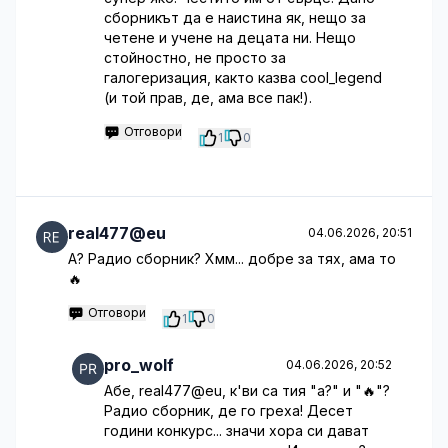
сборникът да е наистина як, нещо за
четене и учене на децата ни. Нещо
стойностно, не просто за
галогеризация, както казва cool_legend
(и той прав, де, ама все пак!).
Отговори
1
0
real477@eu
04.06.2026, 20:51
А? Радио сборник? Хмм... добре за тях, ама то
🔥
Отговори
1
0
pro_wolf
04.06.2026, 20:52
Абе, real477@eu, к'ви са тия "а?" и "🔥"?
Радио сборник, де го греха! Десет
години конкурс... значи хора си дават