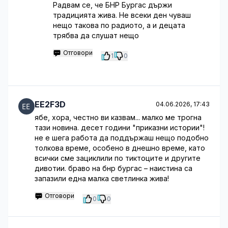
Радвам се, че БНР Бургас държи
традицията жива. Не всеки ден чуваш
нещо такова по радиото, а и децата
трябва да слушат нещо
Отговори
1
0
EE2F3D
04.06.2026, 17:43
ябе, хора, честно ви казвам... малко ме трогна
тази новина. десет години "приказни истории"!
не е шега работа да поддържаш нещо подобно
толкова време, особено в днешно време, като
всички сме зациклили по тиктоците и другите
дивотии. браво на бнр бургас – наистина са
запазили една малка светлинка жива!
Отговори
0
0