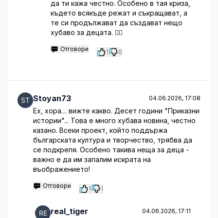
да ти кажа честно. Особено в тая криза,
където всякъде режат и съкращават, а
те си продължават да създават нещо
хубаво за децата. 🤷‍♂️
Отговори
1
0
Stoyan73
04.06.2026, 17:08
Ех, хора… вижте какво. Десет години "Приказни
истории"... Това е много хубава новина, честно
казано. Всеки проект, който поддържа
българската култура и творчество, трябва да
се подкрепя. Особено такива неща за деца -
важно е да им запалим искрата на
въображението!
Отговори
1
1
real_tiger
04.06.2026, 17:11