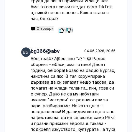
труда да пишат приказки. И защо не?
Ама то сега всички гледат само TikTok-
а, никой не чете вече… Какво става с
нас, бе хора?
Отговори
1
1
bg366@abv
04.06.2026, 20:55
Абе, real477@eu, кво "а?"! 😂 Радио
сборник – ебаси, ама готино! Десет
години, бе хора! Браво на радио Бургас,
наистина са яко! В тая корумпирана
държава да си запазят нещо такова, да
помагат на млади таланти... пич, това си
е супер. Дано не са му набутали
някакви "истории" от роднини или за
пари, разбираш ме. Но като цяло –
поздравления! И да видим кво ще стане
на фестивала, да не се окаже само PR-а
и празни приказки. Европа е такава -
подкрепя изкуството, културата... а тука