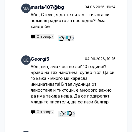
maria407@bg
04.06.2026, 19:24
Абе, Стеко, я да те питам - ти кога си
ползвал радиото за последно?! Ама
хайде бе
Отговори
1
0
Georgi5
04.06.2026, 19:25
Абе, пич, ама честно ли? 10 години?!
Браво на тях наистина, супер яко! Да си
го кажа - много ми харесва
инициативата! В тая лудница от
лайфстайл и тиктоци, е мнооого важно
да има такива неща. Да се подкрепят
младите писатели, да се пази българ
Отговори
0
0