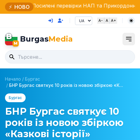
осилені перевірки НАП та Прикордонної поліції щодо 
⚡
НОВО
A-
A
A+
B
Burgas
Media
M
Начало
/
Бургас
/
БНР Бургас святкує 10 років із новою збіркою «К...
Бургас
БНР Бургас святкує 10
років із новою збіркою
«Казкові історії»