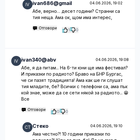
ivan686@gmail
04.06.2026, 19:02
Абе, верно… десет години? Странни са
тия неща. Ама ок, щом има интерес,
Отговори
1
0
ivan340@abv
04.06.2026, 19:08
Абе, я да питам... На 6-ти юни ще има фестивал?
И приказки по радиото? Браво на БНР Бургас,
че си пазят традицията! Ама как ше ги слушат
тия младите, бе? Всички с телефони са, ама пък
кой знае, може да се сети някой за радиото... 😁
Все
Отговори
0
0
Стеко
04.06.2026, 19:10
Ама честно?! 10 години приказки по