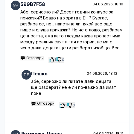
599B7F58
04.06.2026, 18:10
Абе, сериозно ли? Десет години конкурс за
приказки?! Браво на хората в БНР Бургас,
разбира се, но... наистина ли някой все още
пише и слуша приказки? Не че е лошо, разбирам
ценността, ама като гледам каква пропаст има
между реалния свят и тия истории, не ми е
ясно дали децата ще ги разберат изобщо. Все
Отговори
1
0
Пешко
04.06.2026, 18:12
абе, сериозно ли питате дали децата
ще разберат? не е ли по-важно да имат
поне
Отговори
1
0
Истински_Човек
04.06.2026, 18:11