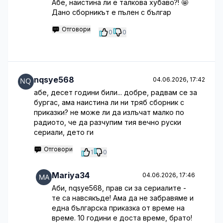
Абе, наистина ли е талкова хубаво?! 🤩
Дано сборникът е пълен с българ
Отговори
0
0
nqsye568
04.06.2026, 17:42
абе, десет години били... добре, радвам се за
бургас, ама наистина ли ни тряб сборник с
приказки? не може ли да излъчат малко по
радиото, че да разчупим тия вечно руски
сериали, дето ги
Отговори
1
0
Mariya34
04.06.2026, 17:46
Аби, nqsye568, прав си за сериалите -
те са навсякъде! Ама да не забравяме и
една българска приказка от време на
време. 10 години е доста време, брато!