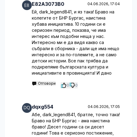
E82A3073B0
04.06.2026, 17:04
Ей, dark_legend841, и яз така! Браво на
колегите от БНР Бургас, наистина
хубава инициатива. 10 години си е
сериозен период, показва, че има
интерес към подобни неща у нас.
Интересно ми е да видя какво са
събрали в сборника - дали ще има нещо
интересно и за по-големите, а не само
детски истории. Все пак трябва да
подкрепяме българската култура и
инициативите в провинцията! И дано
Отговори
0
0
dqxg554
04.06.2026, 17:05
Абе, dark_legend841, братле, точно така!
Браво на БНР Бургас - ама наистина
браво! Десет години са си десет
години! Това е сериозно постижение,