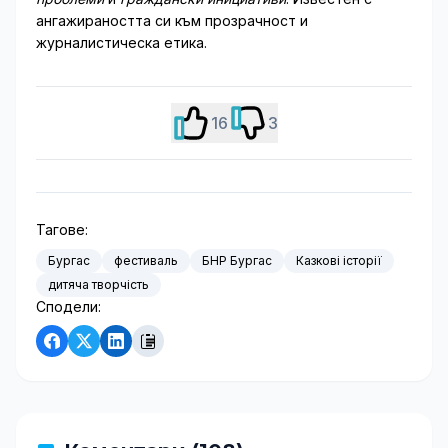
ангажираността си към прозрачност и
журналистическа етика.
16
3
Тагове:
Бургас
фестиваль
БНР Бургас
Казкові історії
дитяча творчість
Сподели: