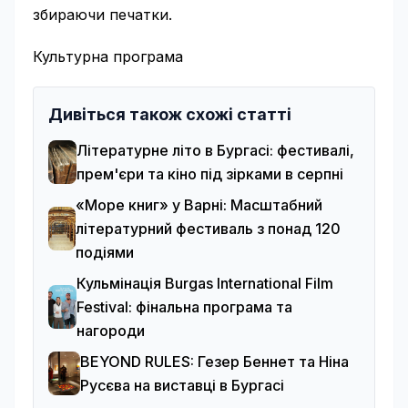
збираючи печатки.
Культурна програма
Дивіться також схожі статті
Літературне літо в Бургасі: фестивалі,
прем'єри та кіно під зірками в серпні
«Море книг» у Варні: Масштабний
літературний фестиваль з понад 120
подіями
Кульмінація Burgas International Film
Festival: фінальна програма та
нагороди
BEYOND RULES: Гезер Беннет та Ніна
Русєва на виставці в Бургасі