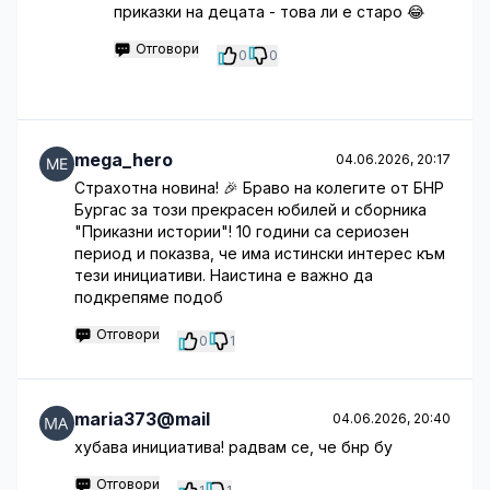
приказки на децата - това ли е старо 😂
Отговори
0
0
mega_hero
04.06.2026, 20:17
Страхотна новина! 🎉 Браво на колегите от БНР
Бургас за този прекрасен юбилей и сборника
"Приказни истории"! 10 години са сериозен
период и показва, че има истински интерес към
тези инициативи. Наистина е важно да
подкрепяме подоб
Отговори
0
1
maria373@mail
04.06.2026, 20:40
хубава инициатива! радвам се, че бнр бу
Отговори