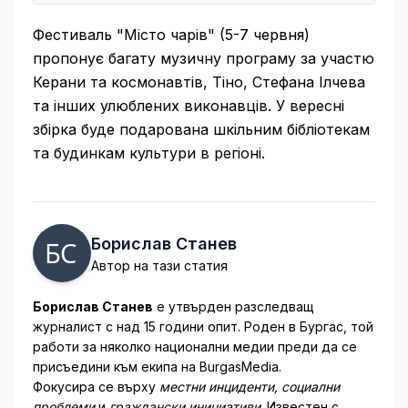
Фестиваль "Місто чарів" (5-7 червня)
пропонує багату музичну програму за участю
Керани та космонавтів, Тіно, Стефана Ілчева
та інших улюблених виконавців. У вересні
збірка буде подарована шкільним бібліотекам
та будинкам культури в регіоні.
Борислав Станев
Автор на тази статия
Борислав Станев
е утвърден разследващ
журналист с над 15 години опит. Роден в Бургас, той
работи за няколко национални медии преди да се
присъедини към екипа на BurgasMedia.
Фокусира се върху
местни инциденти, социални
проблеми
и
граждански инициативи
. Известен с