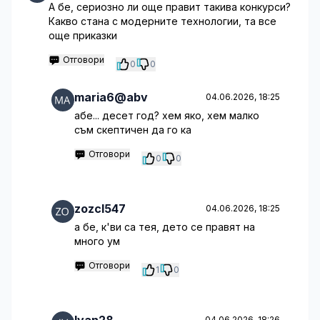
А бе, сериозно ли още правит такива конкурси?
Какво стана с модерните технологии, та все
още приказки
Отговори
0
0
maria6@abv
04.06.2026, 18:25
абе... десет год? хем яко, хем малко
съм скептичен да го ка
Отговори
0
0
zozcl547
04.06.2026, 18:25
а бе, к'ви са тея, дето се правят на
много ум
Отговори
1
0
04.06.2026, 18:26