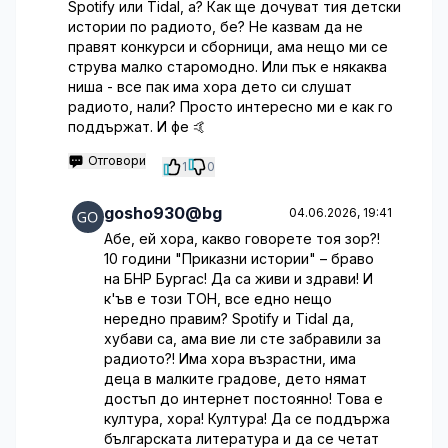
Spotify или Tidal, а? Как ще дочуват тия детски
истории по радиото, бе? Не казвам да не
правят конкурси и сборници, ама нещо ми се
струва малко старомодно. Или пък е някаква
ниша - все пак има хора дето си слушат
радиото, нали? Просто интересно ми е как го
поддържат. И фе 🤙
Отговори
1
0
gosho930@bg
04.06.2026, 19:41
Абе, ей хора, какво говорете тоя зор?!
10 години "Приказни истории" – браво
на БНР Бургас! Да са живи и здрави! И
к'ъв е този ТОН, все едно нещо
нередно правим? Spotify и Tidal да,
хубави са, ама вие ли сте забравили за
радиото?! Има хора възрастни, има
деца в малките градове, дето нямат
достъп до интернет постоянно! Това е
култура, хора! Култура! Да се поддържа
българската литература и да се четат