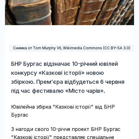
Снимка от Tom Murphy VII,
Wikimedia Commons
(
CC BY-SA 3.0
)
БНР Бургас відзначає 10-річний ювілей
конкурсу «Казкові історії» новою
збіркою. Прем'єра відбудеться 6 червня
під час фестивалю «Місто чарів».
Ювілейна збірка "Казкові історії" від БНР
Бургас
З нагоди свого 10-річчя проект БНР Бургас
"Казкові історії" представляє спеціальне