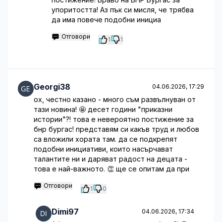
упоритостта! Аз пък си мисля, че трябва
да има повече подобни инициа
Отговори
1
1
Georgi38
04.06.2026, 17:29
ох, честно казано - много съм развълнуван от
тази новина! 🤩 десет години "приказни
истории"?! това е невероятно постижение за
бнр бургас! представям си какъв труд и любов
са вложили хората там. да се подкрепят
подобни инициативи, които насърчават
талантите ни и даряват радост на децата -
това е най-важното. 👏 ще се опитам да при
Отговори
1
0
Dimi97
04.06.2026, 17:34