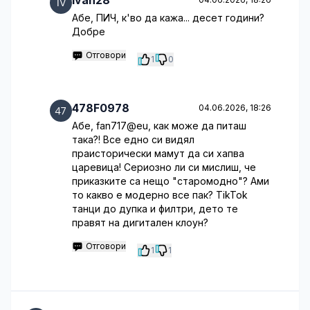
Ivan28
Абе, ПИЧ, к'во да кажа... десет години?
Добре
Отговори
1
0
478F0978
04.06.2026, 18:26
Абе, fan717@eu, как може да питаш
така?! Все едно си видял
праисторически мамут да си хапва
царевица! Сериозно ли си мислиш, че
приказките са нещо "старомодно"? Ами
то какво е модерно все пак? TikTok
танци до дупка и филтри, дето те
правят на дигитален клоун?
Отговори
1
1