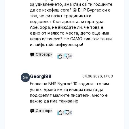
за удивлението, ама к'ви са ти годините
да се изкефиш сега? 😜 БНР Бургас си е
топ, че си пазят традицията и
подкрепят българската литература.
Абе, хора, не виждате ли, че това е
едно от малкото места, дето още има
нещо истинско? Не САМО тик-ток танци
и лайфстайл инфлуенсъри!
Отговори
1
0
Georgi98
04.06.2026, 17:03
Евала на БНР Бургас! 10 години – голям
успех! Браво им за инициативата да
подкрепят малките писатели, много е
важно да има такива не
Отговори
1
0