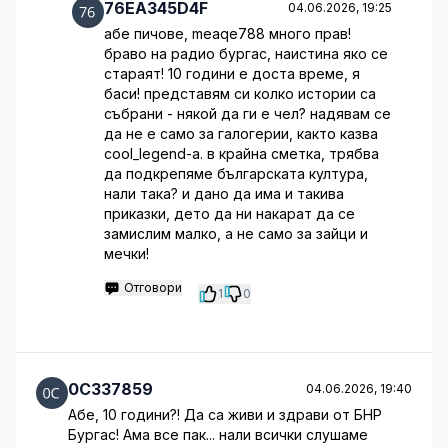
76EA345D4F
04.06.2026, 19:25
абе пичове, meaqe788 много прав!
браво на радио бургас, наистина яко се
стараят! 10 години е доста време, я
баси! представям си колко истории са
събрани - някой да ги е чел? надявам се
да не е само за галогерии, както казва
cool_legend-а. в крайна сметка, трябва
да подкрепяме българската култура,
нали така? и дано да има и такива
приказки, дето да ни накарат да се
замислим малко, а не само за зайци и
мечки!
Отговори
1
0
0C337859
04.06.2026, 19:40
Абе, 10 години?! Да са живи и здрави от БНР
Бургас! Ама все пак... нали всички слушаме