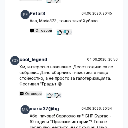
1
1
Petar3
04.06.2026, 20:45
Ааа, Maria373, точно така! Хубаво
Отговори
1
0
cool_legend
04.06.2026, 20:50
Хм, интересно начинание. Десет години са се
събрали... Дано сборникът наистина е нещо
стойностно, а не просто за галогеризацията.
Фестивал "Градът 😡
Отговори
1
0
maria37@bg
04.06.2026, 20:54
Абе, пичове! Сериозно ли?! БНР Бургас -
10 години "Приказни истории"? Това е
супер яко! Честито им от сърце! Дано