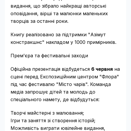
видання, що зібрало найкращі авторські
оповідання, вірші та малюнки маленьких
творців за останні роки.
Книгу реалізовано за підтримки "Азімут
констракшнс" накладом у 1000 примірників.
Прем'єра та фестивальні заходи
Офіційна презентація відбудеться
6 червня
на
сцені перед Експозиційним центром "Флора"
під час фестивалю "Місто чарів". Команда
медіа запрошує дітей та молодь до
спеціального намету, де відбудуться:
Творчі майстерні з малювання;
Ігри та заняття зі створення історій;
Можливість виграти ювілейне видання,