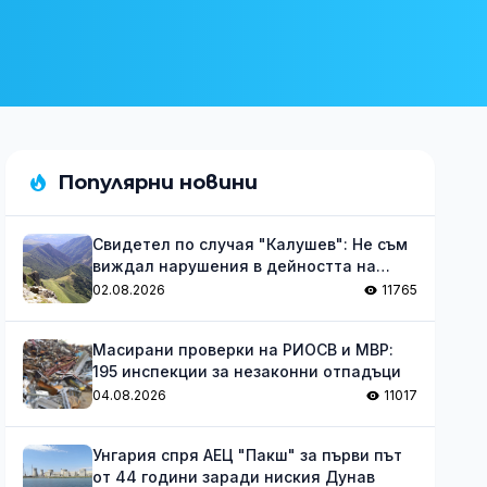
Популярни новини
Свидетел по случая "Калушев": Не съм
виждал нарушения в дейността на
групата
02.08.2026
11765
Масирани проверки на РИОСВ и МВР:
195 инспекции за незаконни отпадъци
04.08.2026
11017
Унгария спря АЕЦ "Пакш" за първи път
от 44 години заради ниския Дунав