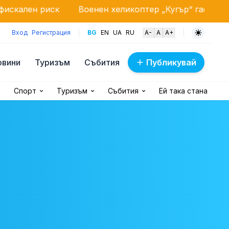
Военен хеликоптер „Кугър“ гаси мащабен пожар к
Вход
Регистрация
BG
EN
UA
RU
A-
A
A+
овини
Туризъм
Събития
Публикувай
Спорт
Туризъм
Събития
Ей така стана