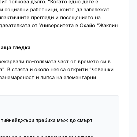
рит толкова дълго. "Когато едно дете е
ли социални работници, които да забележат
лактичните прегледи и посещението на
давателката от Университета в Охайо "Жаклин
ваща гледка
екарвали по-голямата част от времето си в
а". В стаята и около нея са открити "човешки
 занемареност и липса на елементарни
а тийнейджъри пребиха мъж до смърт