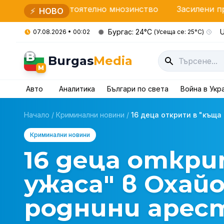
мостоятелно мнозинство
Засилени проверки на НАП
⚡
НОВО
Бургас: 24°C
U
07.08.2026 • 00:02
(Усеща се: 25°C)
B
Burgas
Media
M
Авто
Аналитика
Българи по света
Война в Укр
Начало
/
Криминални новини
/
16 деца открити в "къща 
Криминални новини
16 деца откри
ужаса" в Охай
роднини арес