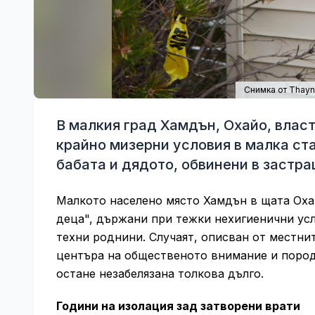
Снимка от Thayn
В малкия град Хамдън, Охайо, власт
крайно мизерни условия в малка ст
бабата и дядото, обвинени в застра
Малкото населено място Хамдън в щата Охай
деца", държани при тежки нехигиенични усл
техни роднини. Случаят, описван от местни
центъра на общественото внимание и пород
остане незабелязана толкова дълго.
Години на изолация зад затворени врати