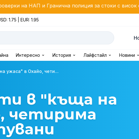
 и Гранична полиция за стоки с висок фискален риск
SD: 1.75 | EUR: 1.95
Н
айна
Интересно
История
Лайфстайл
Новини
на ужаса" в Охайо, чети...
ти в "къща на
о, четирима
тувани