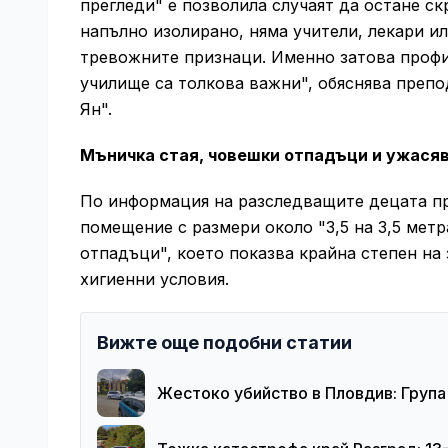
прегледи" е позволила случаят да остане ск
напълно изолирано, няма учители, лекари и
тревожните признаци. Именно затова профи
училище са толкова важни", обяснява препо
Ян".
Мъничка стая, човешки отпадъци и ужася
По информация на разследващите децата пр
помещение с размери около "3,5 на 3,5 метр
отпадъци", което показва крайна степен на
хигиенни условия.
Вижте още подобни статии
Жестоко убийство в Пловдив: Груп