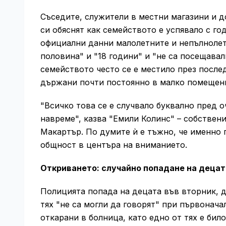
Съседите, служители в местни магазини и д
си обяснят как семейството е успявало с го
официални данни малолетните и непълнолет
половина" и "18 години" и "не са посещавал
семейството често се е местило през послед
държани почти постоянно в малко помещени
"Всичко това се е случвало буквално пред о
навреме", казва "Емили Колинс" – собствени
Макартър. По думите ѝ е тъжно, че именно 
общност в центъра на вниманието.
Откриването: случайно попадане на децат
Полицията попада на децата във вторник, д
тях "не са могли да говорят" при първонача
откарани в болница, като едно от тях е бил