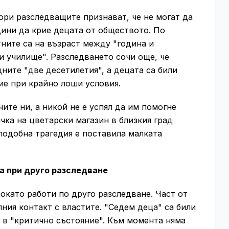
ори разследващите признават, че не могат да
дини да крие децата от обществото. По
ните са на възраст между "година и
и училище". Разследването сочи още, че
ните "две десетилетия", а децата са били
е при крайно лоши условия.
чите ни, а никой не е успял да им помогне
чка на цветарски магазин в близкия град
подобна трагедия е поставила малката
а при друго разследване
окато работи по друго разследване. Част от
лния контакт с властите. "Седем деца" са били
о в "критично състояние". Към момента няма