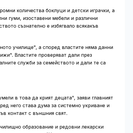
ромни количества боклуци и детски играчки, а
лни гуми, изоставени мебели и различни
ството съзнателно е избягвало всякакъв
тното училище", а според властите няма данни
ижи". Властите проверяват дали през
алните служби за семейството и дали те са
мели в това да крият децата", заяви главният
ред него става дума за системно укриване и
ъв контакт с външния свят.
училищно образование и редовни лекарски