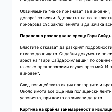
Обвиняемите "не се признават за виновни", 
долара" за всеки. Адвокатът на по-възраст
прибързва със заключенията и да изчака вси
Паралелно разследване срещу Гари Сайд
Властите отказват да разкрият подробности
отвело до къщата. Съдебни документи показ
арест на "Гари Сайдърс‑младши" по обвинен
няколко предполагаеми случая през май. И п
виновен".
След полицейската акция прозорците и врат
Около имота все още има полицейски ленти 
условията, при които са живели децата.
Картина на крайна занемареност и изолац