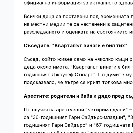
официална информация за актуалното здрав
Всички деца са поставени под временната 
на местни медии те са настанени в защитен
разследването и оценката на състоянието и
Съседите: "Кварталът винаги е бил тих"
Съсед, който живее само на няколко къщи ра
деца около имота. "Кварталът винаги е бил 
годишният Джоузеф Стюарт". По думите му 
подсказвало, че вътре се крият толкова мно
Арестите: родители и баба и дядо пред с
По случая са арестувани "четирима души" – 
са "36-годишният Гари Сайдърс‑младши", "3
годишният Гари Сайдърс" и "67-годишната 
повдигнати обвинения за "застрашаване жив