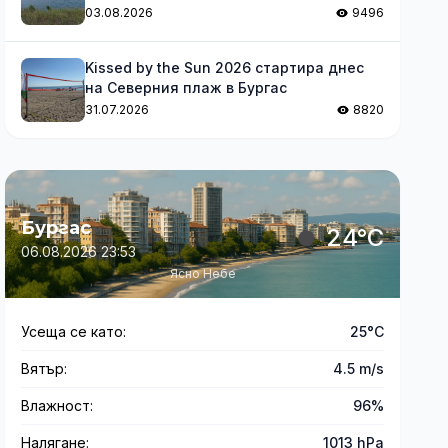
03.08.2026
9496
Kissed by the Sun 2026 стартира днес
на Северния плаж в Бургас
31.07.2026
8820
Бургас
24°C
06.08.2026 23:53
Ясно Небе
Усеща се като:
25°C
Вятър:
4.5 m/s
Влажност:
96%
Налягане:
1013 hPa