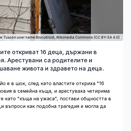
e Tuason user name:Biscuitroot,
Wikimedia Commons
(
CC BY-SA 4.0
)
ите откриват 16 деца, държани в
ая. Арестувани са родителите и
шаване живота и здравето на деца.
о е в шок, след като властите откриха "16
овия в семейна къща, и арестуваха четирима
те като "къща на ужаса", постави общността в
и въпроси как подобна трагедия е могла да