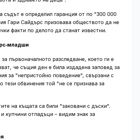
а съдът е определил гаранция от по "300 000
ния Гари Сайдърс призовава обществото да не
чки факти по делото да станат известни.
ърс‑младши
 за първоначалното разследване, което ги е
ват, че същия ден е била издадена заповед за
ия за "непристойно поведение", свързани с
о тези обвинения той "не се признава за
ите на къщата са били "заковани с дъски".
и купчини отпадъци – видим знак за
ия