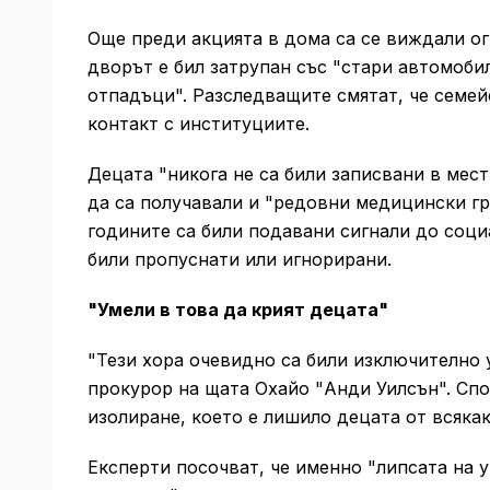
Още преди акцията в дома са се виждали ог
дворът е бил затрупан със "стари автомоби
отпадъци". Разследващите смятат, че семей
контакт с институциите.
Децата "никога не са били записвани в мес
да са получавали и "редовни медицински гр
годините са били подавани сигнали до соци
били пропуснати или игнорирани.
"Умели в това да крият децата"
"Тези хора очевидно са били изключително у
прокурор на щата Охайо "Анди Уилсън". Спо
изолиране, което е лишило децата от всякак
Експерти посочват, че именно "липсата на 