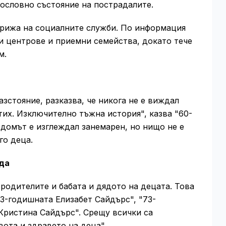
ословно състояние на пострадалите.
грижа на социалните служби. По информация
и центрове и приемни семейства, докато тече
м.
зстояние, разказва, че никога не е виждал
тих. Изключително тъжна история", казва "60-
домът е изглеждал занемарен, но нищо не е
го деца.
ъда
родителите и бабата и дядото на децата. Това
3-годишната Елизабет Сайдърс", "73-
Кристина Сайдърс". Срещу всички са
ота и здравето на деца".