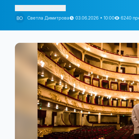
Изслушай статията
Светла Димитрова
03.06.2026 • 10:00
6240 пр