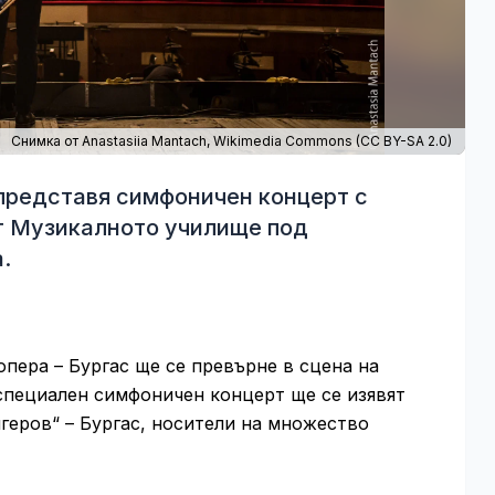
Снимка от Anastasiia Mantach,
Wikimedia Commons
(
CC BY-SA 2.0
)
представя симфоничен концерт с
от Музикалното училище под
.
 опера – Бургас ще се превърне в сцена на
специален симфоничен концерт ще се изявят
еров“ – Бургас, носители на множество