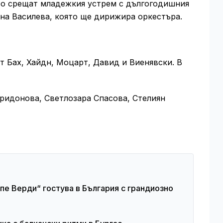
ото срещат младежкия устрем с дългогодишния
на Василева, която ще дирижира оркестъра.
т Бах, Хайдн, Моцарт, Давид и Виенявски. В
ридонова, Светлозара Спасова, Стелиян
е Верди“ гостува в България с грандиозно