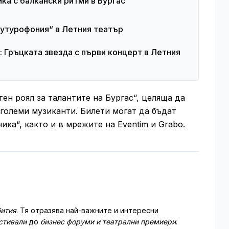
ика с балкански ритми в Бургас
Футурофония“ в Летния театър
: Гръцката звезда с първи концерт в Летния
тен роял за талантите на Бургас“, целяща да
големи музиканти. Билети могат да бъдат
ика“, както и в мрежите на Eventim и Grabo.
ития
. Тя отразява най-важните и интересни
стивали
до
бизнес форуми и театрални премиери
.