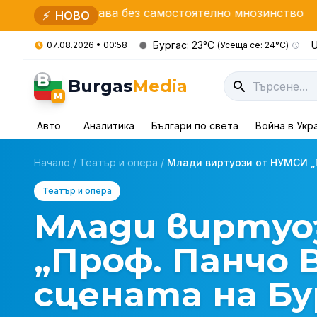
става без самостоятелно мнозинство
Засилени про
⚡
НОВО
Бургас: 23°C
U
07.08.2026 • 00:58
(Усеща се: 24°C)
B
Burgas
Media
M
Авто
Аналитика
Българи по света
Война в Укр
Начало
/
Театър и опера
/
Млади виртуози от НУМСИ „П
Театър и опера
Млади виртуо
„Проф. Панчо 
сцената на Бу