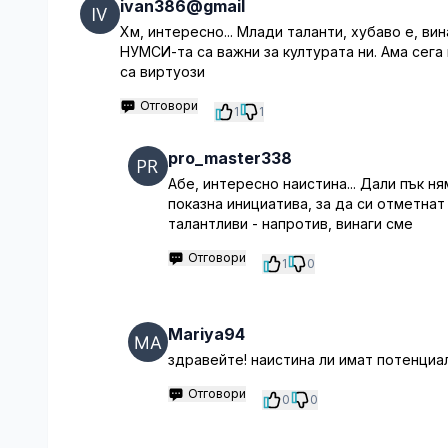
ivan386@gmail
Хм, интересно... Млади таланти, хубаво е, ви
НУМСИ-та са важни за културата ни. Ама сега
са виртуози
Отговори
1
1
pro_master338
Абе, интересно наистина... Дали пък н
показна инициатива, за да си отметнат
талантливи - напротив, винаги сме
Отговори
1
0
Mariya94
здравейте! наистина ли имат потенциа
Отговори
0
0