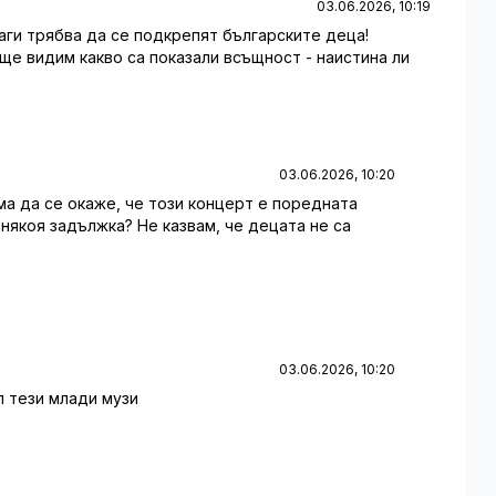
03.06.2026, 10:19
наги трябва да се подкрепят българските деца!
 ще видим какво са показали всъщност - наистина ли
03.06.2026, 10:20
яма да се окаже, че този концерт е поредната
 някоя задължка? Не казвам, че децата не са
03.06.2026, 10:20
л тези млади музи