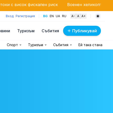
искален риск
Военен хеликоптер „Кугър“ гаси мащ
Вход
Регистрация
BG
EN
UA
RU
A-
A
A+
овини
Туризъм
Събития
Публикувай
Спорт
Туризъм
Събития
Ей така стана