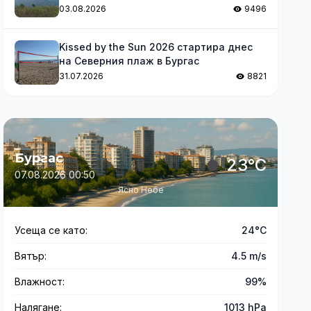
03.08.2026
9496
Kissed by the Sun 2026 стартира днес
на Северния плаж в Бургас
31.07.2026
8821
Бургас
23°C
07.08.2026 00:50
Ясно Небе
Усеща се като:
24°C
Вятър:
4.5 m/s
Влажност:
99%
Налягане:
1013 hPa