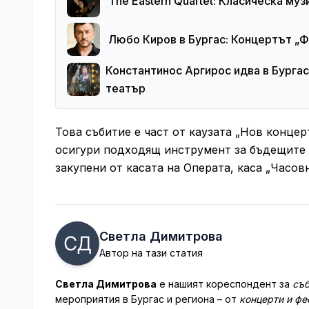
The Eastern Quartet: Класическа муз
Любо Киров в Бургас: Концертът „
Константинос Аргирос идва в Бургас
театър
Това събитие е част от каузата „Нов концер
осигури подходящ инструмент за бъдещите 
закупени от касата на Операта, каса „Часовн
Светла Димитрова
Автор на тази статия
Светла Димитрова
е нашият кореспондент за
съб
мероприятия в Бургас и региона – от
концерти и фе