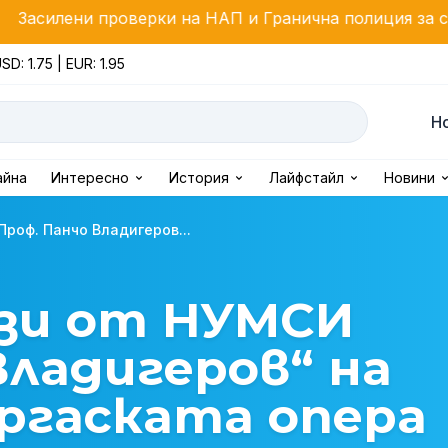
верки на НАП и Гранична полиция за стоки с висок ф
SD: 1.75 | EUR: 1.95
Н
айна
Интересно
История
Лайфстайл
Новини
роф. Панчо Владигеров...
зи от НУМСИ
Владигеров“ на
ргаската опера