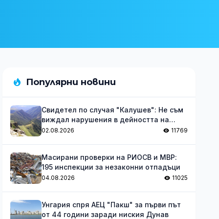
Популярни новини
Свидетел по случая "Калушев": Не съм
виждал нарушения в дейността на
групата
02.08.2026
11769
Масирани проверки на РИОСВ и МВР:
195 инспекции за незаконни отпадъци
04.08.2026
11025
Унгария спря АЕЦ "Пакш" за първи път
от 44 години заради ниския Дунав