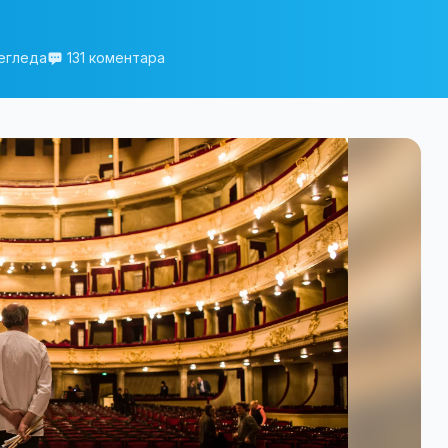
егледа
131 коментара