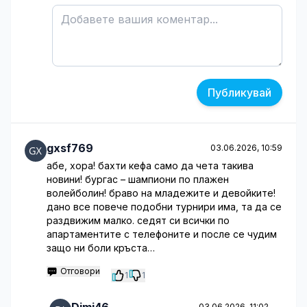
Публикувай
gxsf769
03.06.2026, 10:59
абе, хора! бахти кефа само да чета такива
новини! бургас – шампиони по плажен
волейболин! браво на младежите и девойките!
дано все повече подобни турнири има, та да се
раздвижим малко. седят си всички по
апартаментите с телефоните и после се чудим
защо ни боли кръста…
Отговори
1
1
03.06.2026, 11:02