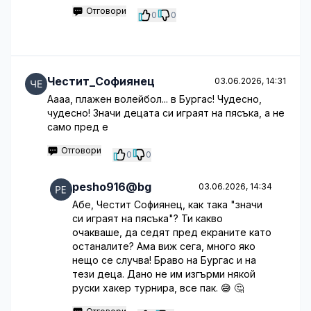
Отговори
0
0
Честит_Софиянец
03.06.2026, 14:31
Аааа, плажен волейбол... в Бургас! Чудесно,
чудесно! Значи децата си играят на пясъка, а не
само пред е
Отговори
0
0
pesho916@bg
03.06.2026, 14:34
Абе, Честит Софиянец, как така "значи
си играят на пясъка"? Ти какво
очакваше, да седят пред екраните като
останалите? Ама виж сега, много яко
нещо се случва! Браво на Бургас и на
тези деца. Дано не им изгърми някой
руски хакер турнира, все пак. 😅 🤔