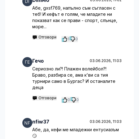
Dimi46
Абе, gxsf769, напълно съм съгласен с
теб! И кефът е голям, че младите ни
показват как се прави - спорт, слънце,
море...
Отговори
1
0
Гечо
03.06.2026, 11:03
Сериозно ли?! Плажен волейбол?!
Браво, разбира се, ама к'ви са тия
турнири само в Бургас? И останалите
деца
Отговори
0
0
nfiw37
03.06.2026, 11:03
Абе, да, кефи ме младежки ентусиазъм
🙄