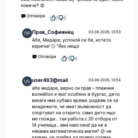
повече? 😡
Отговори
1
0
Прав_Софиянец
03.06.2026, 13:53
Абе, Мидаре, успокой се бе, котето
изригна! 🙄 "Яко нещо
Отговори
1
0
user463@mail
03.06.2026, 13:54
абе мидаре, верно си прав – плажния
волейбол е яко! особено в бургас, дето
винаги има хубаво време. радвам се за
младежите, че имат възможност да
спортуват на открито. само дето нщо
ме гложди... тая работа с 20 отбора от
14 училища... ама наистина! да не е
някаква математическа магия? 😉 не
казвам, че трябва да правят голяма