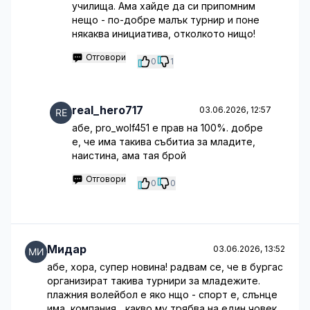
училища. Ама хайде да си припомним
нещо - по-добре малък турнир и поне
някаква инициатива, отколкото нищо!
Отговори
0
1
real_hero717
03.06.2026, 12:57
абе, pro_wolf451 е прав на 100%. добре
е, че има такива събитиа за младите,
наистина, ама тая брой
Отговори
0
0
Мидар
03.06.2026, 13:52
абе, хора, супер новина! радвам се, че в бургас
организират такива турнири за младежите.
плажния волейбол е яко нщо - спорт е, слънце
има, компания... какво му трябва на един човек