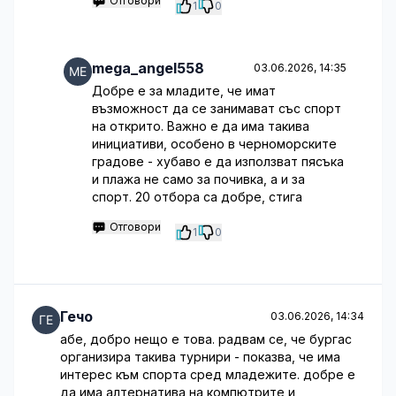
Отговори
1
0
mega_angel558
03.06.2026, 14:35
Добре е за младите, че имат
възможност да се занимават със спорт
на открито. Важно е да има такива
инициативи, особено в черноморските
градове - хубаво е да използват пясъка
и плажа не само за почивка, а и за
спорт. 20 отбора са добре, стига
Отговори
1
0
Гечо
03.06.2026, 14:34
абе, добро нещо е това. радвам се, че бургас
организира такива турнири - показва, че има
интерес към спорта сред младежите. добре е
да има алтернатива на компютрите и