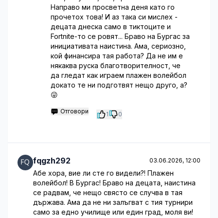
Направо ми просветна деня като го
прочетох това! И аз така си мислех -
децата днеска само в тиктоците и
Fortnite-то се ровят... Браво на Бургас за
инициативата наистина. Ама, сериозно,
кой финансира тая работа? Да не им е
някаква руска благотворителност, че
да гледат как играем плажен волейбол
докато те ни подготвят нещо друго, а?
😜
Отговори
1
0
fqgzh292
03.06.2026, 12:00
Абе хора, вие ли сте го видели?! Плажен
волейбол! В Бургас! Браво на децата, наистина
се радвам, че нещо свясто се случва в тая
държава. Ама да не ни залъгват с тия турнири
само за едно училище или един град, моля ви!