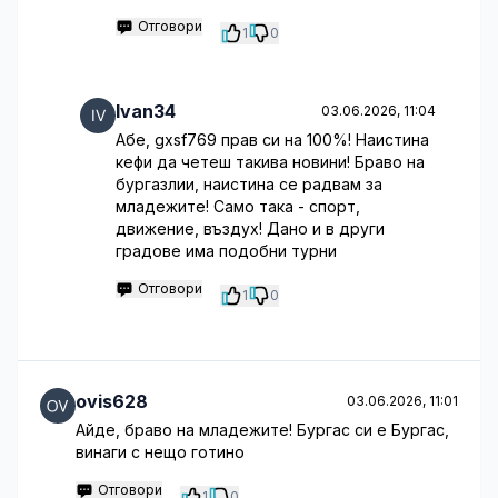
Отговори
1
0
Ivan34
03.06.2026, 11:04
Абе, gxsf769 прав си на 100%! Наистина
кефи да четеш такива новини! Браво на
бургазлии, наистина се радвам за
младежите! Само така - спорт,
движение, въздух! Дано и в други
градове има подобни турни
Отговори
1
0
ovis628
03.06.2026, 11:01
Айде, браво на младежите! Бургас си е Бургас,
винаги с нещо готино
Отговори
1
0