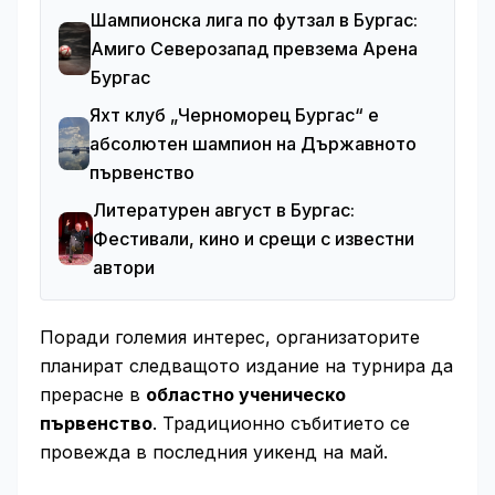
Шампионска лига по футзал в Бургас:
Амиго Северозапад превзема Арена
Бургас
Яхт клуб „Черноморец Бургас“ е
абсолютен шампион на Държавното
първенство
Литературен август в Бургас:
Фестивали, кино и срещи с известни
автори
Поради големия интерес, организаторите
планират следващото издание на турнира да
прерасне в
областно ученическо
първенство
. Традиционно събитието се
провежда в последния уикенд на май.