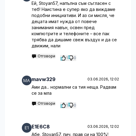
Ей, Stoyan57, напълна съм съгласен с
теб! Наистина е супер яко да виждаме
подобни инициативи. И аз си мисля, че
децата имат нужда от повече
занимания навън, освен пред
компютрите и телефоните – все пак
трябва да дишаме свеж въздух и да се
движим, нали
Отговори
1
0
mavw329
03.06.2026, 12:02
Ами да... нормални са тия неща. Радвам
се за мла
Отговори
1
0
E1E6C8
03.06.2026, 12:02
Абе, Stoyan57, пич, прав си на 100%!