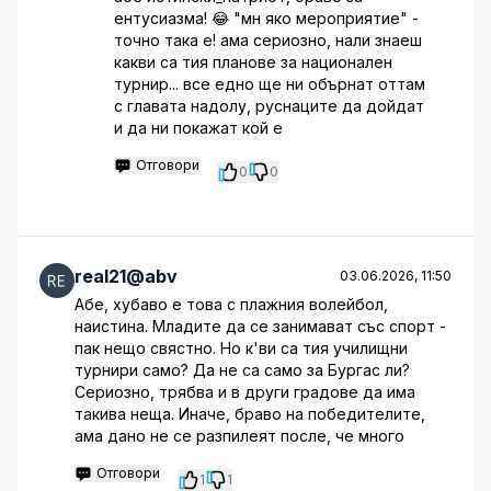
ентусиазма! 😂 "мн яко мероприятие" -
точно така е! ама сериозно, нали знаеш
какви са тия планове за национален
турнир... все едно ще ни обърнат оттам
с главата надолу, руснаците да дойдат
и да ни покажат кой е
Отговори
0
0
real21@abv
03.06.2026, 11:50
Абе, хубаво е това с плажния волейбол,
наистина. Младите да се занимават със спорт -
пак нещо свястно. Но к'ви са тия училищни
турнири само? Да не са само за Бургас ли?
Сериозно, трябва и в други градове да има
такива неща. Иначе, браво на победителите,
ама дано не се разпилеят после, че много
Отговори
1
1