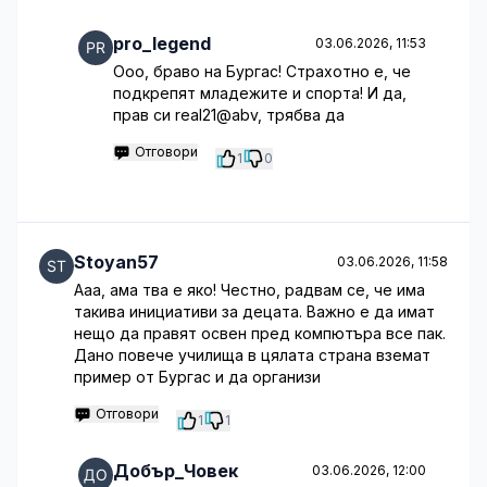
pro_legend
03.06.2026, 11:53
Ооо, браво на Бургас! Страхотно е, че
подкрепят младежите и спорта! И да,
прав си real21@abv, трябва да
Отговори
1
0
Stoyan57
03.06.2026, 11:58
Ааа, ама тва е яко! Честно, радвам се, че има
такива инициативи за децата. Важно е да имат
нещо да правят освен пред компютъра все пак.
Дано повече училища в цялата страна вземат
пример от Бургас и да организи
Отговори
1
1
Добър_Човек
03.06.2026, 12:00