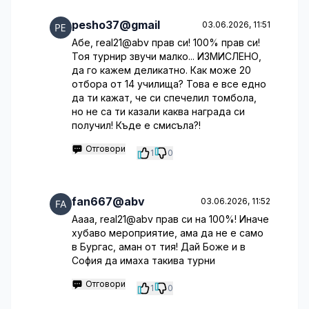
pesho37@gmail
03.06.2026, 11:51
Абе, real21@abv прав си! 100% прав си!
Тоя турнир звучи малко... ИЗМИСЛЕНО,
да го кажем деликатно. Как може 20
отбора от 14 училища? Това е все едно
да ти кажат, че си спечелил томбола,
но не са ти казали каква награда си
получил! Къде е смисъла?!
Отговори
1
0
fan667@abv
03.06.2026, 11:52
Аааа, real21@abv прав си на 100%! Иначе
хубаво мероприятие, ама да не е само
в Бургас, аман от тия! Дай Боже и в
София да имаха такива турни
Отговори
1
0