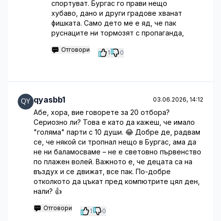
спортуват. Бургас го прави нещо
хубаво, дано и други градове хванат
фишката. Само дето ме е яд, че пак
руснаците ни тормозят с пропаганда,
Отговори
1
0
qyasbb1
03.06.2026, 14:12
Абе, хора, вие говорете за 20 отбора?
Сериозно ли? Това е като да кажеш, че имало
"голяма" парти с 10 души. 😂 Добре де, радвам
се, че някой си тропнал нещо в Бургас, ама да
не ни баламосваме – не е световно първенство
по плажен волей. Важното е, че децата са на
въздух и се движат, все пак. По-добре
отколкото да цъкат пред компютрите цял ден,
нали? 👍
Отговори
1
0