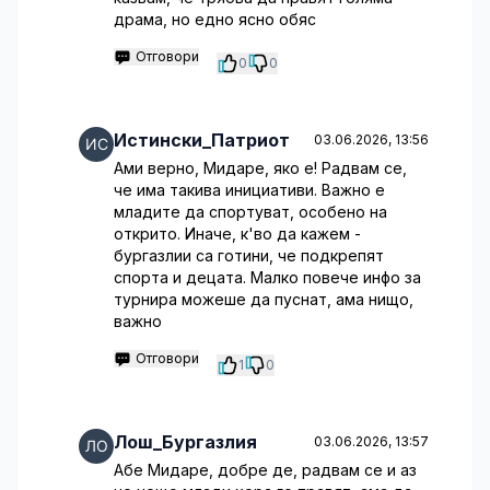
драма, но едно ясно обяс
Отговори
0
0
Истински_Патриот
03.06.2026, 13:56
Ами верно, Мидаре, яко е! Радвам се,
че има такива инициативи. Важно е
младите да спортуват, особено на
открито. Иначе, к'во да кажем -
бургазлии са готини, че подкрепят
спорта и децата. Малко повече инфо за
турнира можеше да пуснат, ама нищо,
важно
Отговори
1
0
Лош_Бургазлия
03.06.2026, 13:57
Абе Мидаре, добре де, радвам се и аз