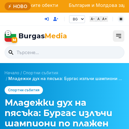
ите обекти
България и Молдова задълбочават сътр
⚡
НОВО
A-
A
A+
B
Burgas
Media
M
Начало
/
Спортни събития
/
Младежки дух на пясъка: Бургас излъчи шампиони ...
Спортни събития
Младежки дух на
пясъка: Бургас излъчи
шампиони по плажен