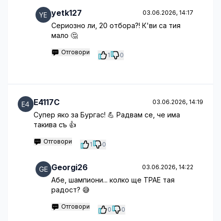
yetk127
03.06.2026, 14:17
Сериозно ли, 20 отбора?! К'ви са тия
мало 🤔
Отговори
1
0
E4117C
03.06.2026, 14:19
Супер яко за Бургас! 💪 Радвам се, че има
такива съ 👍
Отговори
1
0
Georgi26
03.06.2026, 14:22
Абе, шампиони... колко ще ТРАЕ тая
радост? 😅
Отговори
0
0