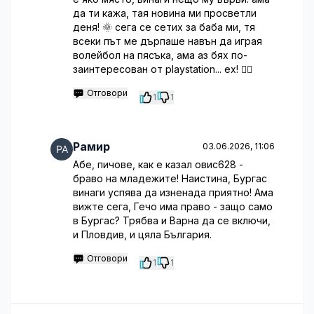
да ти кажа, тая новина ми просветли
деня! 🌞 сега се сетих за баба ми, тя
всеки път ме дърпаше навън да играя
волейбол на пясъка, ама аз бях по-
заинтересован от playstation... ех! 🤦‍♂️
Отговори
1
1
Рамир
03.06.2026, 11:06
Абе, пичове, как е казал овис628 -
браво на младежите! Наистина, Бургас
винаги успява да изненада приятно! Ама
вижте сега, Гечо има право - защо само
в Бургас? Трябва и Варна да се включи,
и Пловдив, и цяла България.
Отговори
1
1