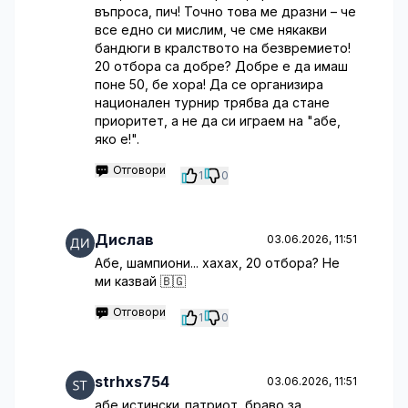
въпроса, пич! Точно това ме дразни – че
все едно си мислим, че сме някакви
бандюги в кралството на безвремието!
20 отбора са добре? Добре е да имаш
поне 50, бе хора! Да се организира
национален турнир трябва да стане
приоритет, а не да си играем на "абе,
яко е!".
Отговори
1
0
Дислав
03.06.2026, 11:51
Абе, шампиони... хахах, 20 отбора? Не
ми казвай 🇧🇬
Отговори
1
0
strhxs754
03.06.2026, 11:51
абе истински_патриот, браво за