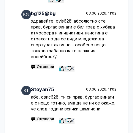
bg125@bg
03.06.2026, 11:02
здравейте, ovis628! абсолютно сте
прав, бургас винаги е бил град с хубава
атмосфера и инициативи. наистина е
страхотно да се види младежи да
спортуват активно – особено нещо
толкова забавно като плажния
волейбол. 🙄
Отговори
1
0
Stoyan75
03.06.2026, 11:02
абе, овис628, ти си прав, бургас винаги
е с нещо готино, ама да не ни се окаже,
че след години всички шампиони
Отговори
1
0