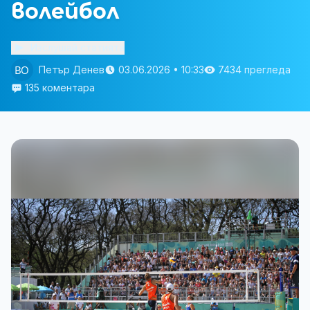
волейбол
Изслушай статията
Петър Денев
03.06.2026 • 10:33
7434 прегледа
135 коментара