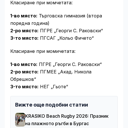
Класиране при момчетата:
1-во място:
Търговска гимназия (втора
поредна година)
2-ро място:
ПГРЕ „Георги С. Раковски“
3-то място:
ПГСАГ „Кольо Фичето“
Класиране при момичетата:
1-во място:
ПГРЕ „Георги С. Раковски“
2-ро място:
ПГМЕЕ „Акад. Никола
Обрешков“
3-то място:
НЕГ „Гьоте“
Вижте още подобни статии
KRASIKO Beach Rugby 2026: Празник
на плажното ръгби в Бургас