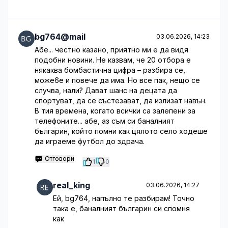
bg764@mail
03.06.2026, 14:23
Абе... честно казано, приятно ми е да видя
подобни новини. Не казвам, че 20 отбора е
някаква бомбастична цифра – разбира се,
може6е и повече да има. Но все пак, нещо се
случва, нали? Дават шанс на децата да
спортуват, да се състезават, да излизат навън.
В тия времена, когато всички са залепени за
телефоните... абе, аз съм си баналният
българин, който помни как цялото село ходеше
да играеме футбол до здрача.
Отговори
1
0
real_king
03.06.2026, 14:27
Ей, bg764, напълно те разбирам! Точно
така е, баналният българин си спомня
как