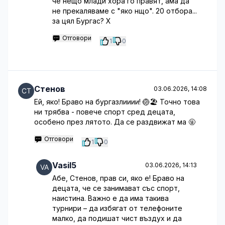
че нещо млади хора го правят, ама да
не прекаляваме с "яко нщо". 20 отбора...
за цял Бургас? Х
Отговори
1
0
Стенов
03.06.2026, 14:08
Ей, яко! Браво на бургазлииии! 🏐🏖️ Точно това
ни трябва - повече спорт сред децата,
особено през лятото. Да се раздвижат ма 🤬
Отговори
1
0
Vasil5
03.06.2026, 14:13
Абе, Стенов, прав си, яко е! Браво на
децата, че се занимават със спорт,
наистина. Важно е да има такива
турнири – да избягат от телефоните
малко, да подишат чист въздух и да