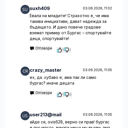
suxh409
03.06.2026, 11:02
Евала на младите! Страхотно е, че има
такива инициативи, дават надежда за
бъдещето. И дано повече градове
вземат пример от Бургас – спортувайте
деца, спортувайте!
Отговори
1
1
crazy_master
03.06.2026, 11:05
ех, да. хубаво е, ама пак ли само
бургас? иначе децата
Отговори
1
0
user213@mail
03.06.2026, 11:05
айде ся, ovis628, верно си прав! бургас
е яко място, винаги нещо му върви. ама