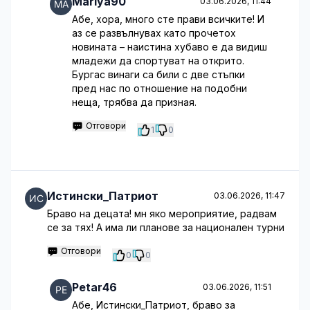
Mariya90
03.06.2026, 11:44
Абе, хора, много сте прави всичките! И
аз се развълнувах като прочетох
новината – наистина хубаво е да видиш
младежи да спортуват на открито.
Бургас винаги са били с две стъпки
пред нас по отношение на подобни
неща, трябва да призная.
Отговори
1
0
Истински_Патриот
03.06.2026, 11:47
Браво на децата! мн яко мероприятие, радвам
се за тях! А има ли планове за национален турни
Отговори
0
0
Petar46
03.06.2026, 11:51
Абе, Истински_Патриот, браво за