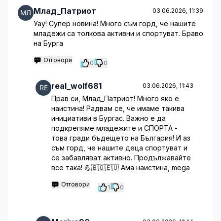
Млад_Патриот
03.06.2026, 11:39
Уау! Супер новина! Много съм горд, че нашите
младежи са толкова активни и спортуват. Браво
на Бурга
Отговори
0
0
real_wolf681
03.06.2026, 11:43
Прав си, Млад_Патриот! Много яко е
наистина! Радвам се, че имаме такива
инициативи в Бургас. Важно е да
подкрепяме младежите и СПОРТА -
това гради бъдещето на България! И аз
съм горд, че нашите деца спортуват и
се забавляват активно. Продължавайте
все така! 💪🇧🇬🇪🇺 Ама наистина, mega
Отговори
1
0