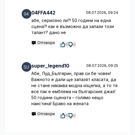
04FFA442
08.07.2026, 09:24
абе, сериозно ли?! 50 години на една
сцена?! как е възможно да запази този
талант? дано не
Отговори
1
0
super_legend10
08.07.2026, 09:25
Абе, Луд_Бългярин, прав си бе човек!
Важното е дали ще запазят класата, да
не стане някаква модна изцепка, а то тя
все пак е емблема на българския джаз!
50 години сцената – голямо нещо
наистина! Браво на жената
Отговори
1
0