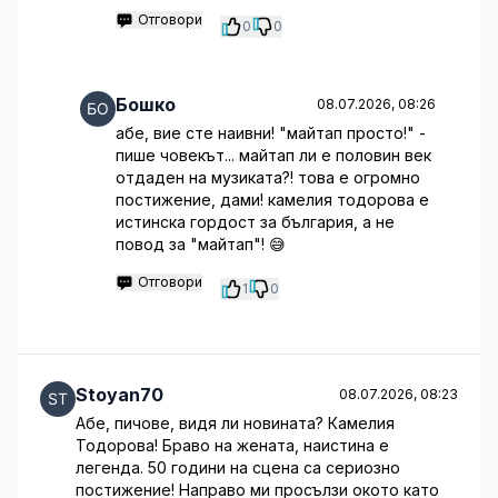
Отговори
0
0
Бошко
08.07.2026, 08:26
абе, вие сте наивни! "майтап просто!" -
пише човекът... майтап ли е половин век
отдаден на музиката?! това е огромно
постижение, дами! камелия тодорова е
истинска гордост за българия, а не
повод за "майтап"! 😅
Отговори
1
0
Stoyan70
08.07.2026, 08:23
Абе, пичове, видя ли новината? Камелия
Тодорова! Браво на жената, наистина е
легенда. 50 години на сцена са сериозно
постижение! Направо ми просълзи окото като