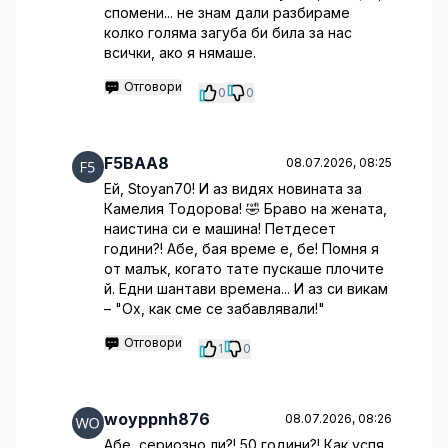
спомени... не знам дали разбираме
колко голяма загуба би била за нас
всички, ако я нямаше.
Отговори
0
0
F5BAA8
08.07.2026, 08:25
Ей, Stoyan70! И аз видях новината за
Камелия Тодорова! 🤣 Браво на жената,
наистина си е машина! Петдесет
години?! Абе, бая време е, бе! Помня я
от малък, когато тате пускаше плочите
й. Едни шантави времена... И аз си викам
– "Ох, как сме се забавлявали!"
Отговори
1
0
woyppnh876
08.07.2026, 08:26
Абе, сериозно ли?! 50 години?! Как успя