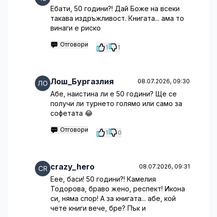
Ебати, 50 години?! Дай Боже на всеки
такава издръжливост. Книгата... ама то
винаги е риско
Отговори
1
1
Лош_Бургазлия
08.07.2026, 09:30
Абе, наистина ли е 50 години? Ще се
получи ли турнето голямо или само за
софетата 😂
Отговори
1
0
crazy_hero
08.07.2026, 09:31
Еее, баси! 50 години?! Камелия
Тодорова, браво жено, респект! Икона
си, няма спор! А за книгата... абе, кой
чете книги вече, бре? Пък и