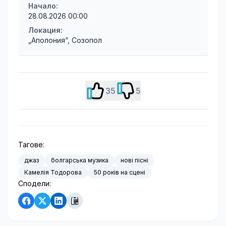
Начало:
28.08.2026 00:00
Локация:
„Аполония“, Созопол
35
5
Тагове:
джаз
болгарська музика
нові пісні
Камелія Тодорова
50 років на сцені
Сподели: