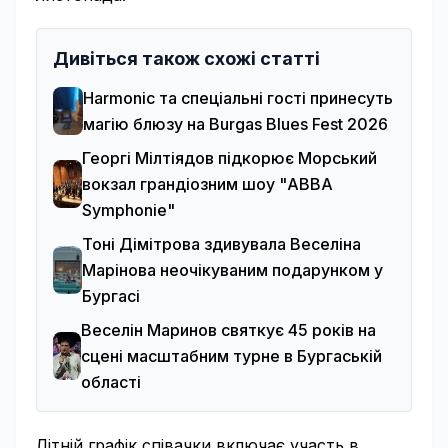
Дивіться також схожі статті
Harmonic та спеціальні гості принесуть
магію блюзу на Burgas Blues Fest 2026
Георгі Мілтіядов підкорює Морський
вокзал грандіозним шоу "ABBA
Symphonie"
Тоні Дімітрова здивувала Веселіна
Марінова неочікуваним подарунком у
Бургасі
Веселін Маринов святкує 45 років на
сцені масштабним турне в Бургаській
області
Літній графік співачки включає участь в