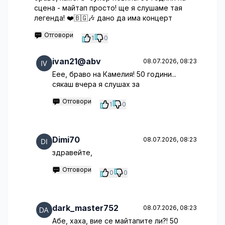
сцена - майтап просто! ще я слушаме тая
легенда! ❤️🇧🇬🎶 дано да има концерт
Отговори
1
0
ivan21@abv
08.07.2026, 08:23
Еее, браво на Камелия! 50 години...
сякаш вчера я слушах за
Отговори
1
0
Dimi70
08.07.2026, 08:23
здравейте,
Отговори
0
0
dark_master752
08.07.2026, 08:23
Абе, хаха, вие се майтапите ли?! 50