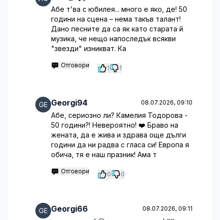
Абе т'ва с юбилея... много е яко, де! 50
години на сцена – нема такъв талант!
Дано песните да са як като старата й
музика, че нещо напоследък всякви
"звезди" изникват. Ка
Отговори
1
1
Georgi94
08.07.2026, 09:10
Абе, сериозно ли? Камелия Тодорова -
50 години?! Невероятно! ❤️ Браво на
жената, да е жива и здрава още дълги
години да ни радва с гласа си! Европа я
обича, тя е наш празник! Ама т
Отговори
0
0
Georgi66
08.07.2026, 09:11