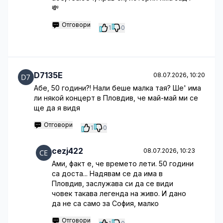
💸
Отговори
1
0
D7135E
08.07.2026, 10:20
Абе, 50 години?! Нали беше малка тая? Ше' има
ли някой концерт в Пловдив, че май-май ми се
ще да я видя
Отговори
1
0
cezj422
08.07.2026, 10:23
Ами, факт е, че времето лети. 50 години
са доста... Надявам се да има в
Пловдив, заслужава си да се види
човек такава легенда на живо. И дано
да не са само за София, малко
Отговори