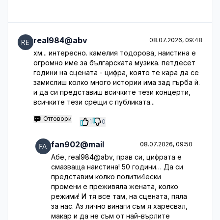
real984@abv
08.07.2026, 09:48
хм... интересно. камелия тодорова, наистина е
огромно име за българската музика. петдесет
години на сцената - цифра, която те кара да се
замислиш колко много истории има зад гърба ѝ.
и да си представиш всичките тези концерти,
всичките тези срещи с публиката...
Отговори
1
0
fan902@mail
08.07.2026, 09:50
Абе, real984@abv, прав си, цифрата е
смазваща наистина! 50 години… Да си
представим колко полити4ески
промени е преживяла жената, колко
режими! И тя все там, на сцената, пяла
за нас. Аз лично винаги съм я харесвал,
макар и да не съм от най-върлите