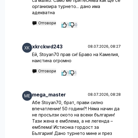
са малко. Само ме притеснява как ще се
организира турнето... дано има
адекватна
Отговори
1
0
xkrckwd243
08.07.2026, 08:27
Ей, Stoyan70 прав си! Браво на Камелия,
наистина огромно
Отговори
1
1
mega_master
08.07.2026, 08:28
Абе Stoyan70, брат, прави силно
впечатление! 50 години?! Няма начин да
не просълзи окото на всеки българин!
Тази жена е емблема, а не легенда –
емблема! Истиснка гордост за
България! Дано турнето мине и през