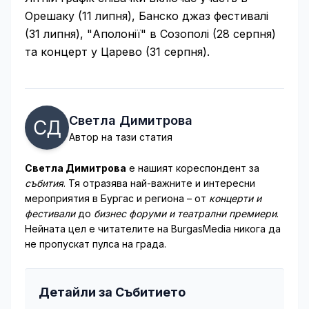
Орешаку (11 липня), Банско джаз фестивалі
(31 липня), "Аполонії" в Созополі (28 серпня)
та концерт у Царево (31 серпня).
Светла Димитрова
Автор на тази статия
Светла Димитрова
е нашият кореспондент за
събития
. Тя отразява най-важните и интересни
мероприятия в Бургас и региона – от
концерти и
фестивали
до
бизнес форуми и театрални премиери
.
Нейната цел е читателите на BurgasMedia никога да
не пропускат пулса на града.
Детайли за Събитието