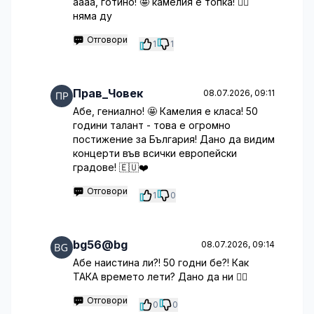
аааа, готино! 🤩 камелия е топка! ❤️‍🔥
няма ду
Отговори
1
1
Прав_Човек
08.07.2026, 09:11
Абе, гениално! 🤩 Камелия е класа! 50
години талант - това е огромно
постижение за България! Дано да видим
концерти във всички европейски
градове! 🇪🇺❤️
Отговори
1
0
bg56@bg
08.07.2026, 09:14
Абе наистина ли?! 50 годни бе?! Как
ТАКА времето лети? Дано да ни 🤷‍♂️
Отговори
0
0