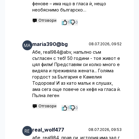
фенове – има нщо в гласа ѝ, нещо
необяснимо българско…
Отговори
1
0
maria390@bg
08.07.2026, 09:52
Абе, real984@abv, напълно съм
съгласен с теб! 50 години - тоя живот е
цял филм! Представям си колко много е
видяла и преживяла жената... Голяма
гордост за България е Камелия
Тодорова! И аз като малък я слушах,
ама сега още повече се кефя на гласа ѝ.
Пълна леген
Отговори
1
0
real_wolf477
08.07.2026, 09:53
абе, real984, прав си, история има зад г