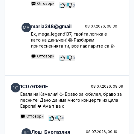
Отговори
1
0
maria348@gmail
08.07.2026, 08:30
Ех, mega_legend137, твойта логика е
като на данъчен! 😂 Разбирам
притесненията ти, все пак парите са 👍
Отговори
1
0
1C0761361E
08.07.2026, 09:09
Евала на Камелия! 🥳 Браво за юбилея, браво за
песните! Дано да има много концерти из цяла
Европа! ❤️ Ама т'ва с
Отговори
1
0
Лош_Бургазлия
08.07.2026, 09:10