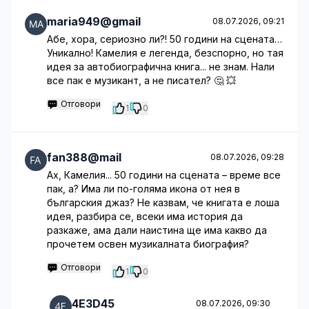
maria949@gmail
08.07.2026, 09:21
Абе, хора, сериозно ли?! 50 години на сцената…
Уникално! Камелия е легенда, безспорно, но тая
идея за автобиографична книга... не знам. Нали
все пак е музикант, а не писател? 🤔 💥
Отговори
1
0
fan388@mail
08.07.2026, 09:28
Ах, Камелия... 50 години на сцената – време все
пак, а? Има ли по-голяма икона от нея в
българския джаз? Не казвам, че книгата е лоша
идея, разбира се, всеки има история да
разкаже, ама дали наистина ще има какво да
прочетем освен музикалната биография?
Отговори
1
0
4E3D45
08.07.2026, 09:30