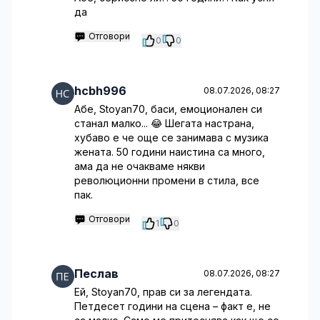
да
Отговори
0
0
hcbh996
08.07.2026, 08:27
Абе, Stoyan70, баси, емоционален си
станал малко... 😂 Шегата настрана,
хубаво е че още се занимава с музика
жената. 50 години наистина са много,
ама да не очакваме някви
революционни промени в стила, все
пак.
Отговори
1
0
Песлав
08.07.2026, 08:27
Ей, Stoyan70, прав си за легендата.
Петдесет години на сцена – факт е, не