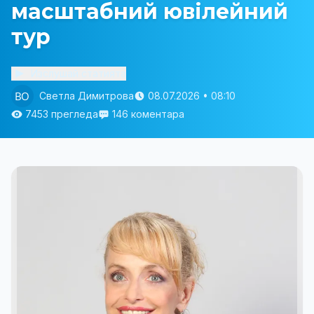
масштабний ювілейний
тур
Изслушай статията
Светла Димитрова
08.07.2026 • 08:10
7453 прегледа
146 коментара