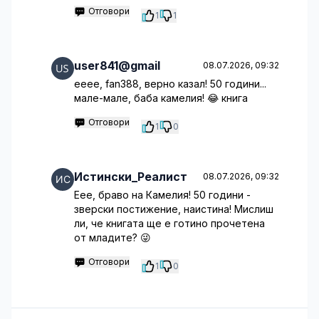
Отговори
1
1
user841@gmail
08.07.2026, 09:32
ееее, fan388, верно казал! 50 години...
мале-мале, баба камелия! 😂 книга
Отговори
1
0
Истински_Реалист
08.07.2026, 09:32
Еее, браво на Камелия! 50 години -
зверски постижение, наистина! Мислиш
ли, че книгата ще е готино прочетена
от младите? 😜
Отговори
1
0