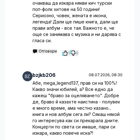
очакваш да изкара някви кич турски
поп-фолк хитове на 50 години!
Сериозно, човек, жената е икона,
легенда! Дали ще пише книга, дали ще
прави албум - все тая. Важното е, че
още се занимава с музика и ни дарява с
гласа си.
Отговори
1
0
bzjkb206
08.07.2026, 08:30
Абе, mega_legend137, прав си на 100%!
Какво значи юбилей, а? Все едно да
кажеш "браво за оцеляването". Добре
де, браво й казахте наистина - полувек
е много време, ама честно казано...
книга и нов албум сега ли? Сякаш някой
го интересува как си прекарала дните.
Концерти по света си имаше, пари си
изкара, какво повече иска?!