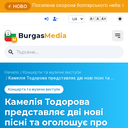
Посилена охорона болгарського неба: міністр Стоянов
⚡
НОВО
A-
A
A+
B
Burgas
Media
M
Начало
/
Концерти та музичні виступи
/
Камелія Тодорова представляє дві нові пісні та ...
Концерти та музичні виступи
Камелія Тодорова
представляє дві нові
пісні та оголошує про