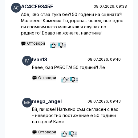
AC4CF9345F
08.07.2026, 09:38
Абе, кво стаа тука бе?! 50 годени на сцената?!
Малееее! Камелия Тодорова... човек, все едно
си спомням като малък как я слушах по
радиото! Браво на жената, наистина!
Отговори
1
0
Ivan13
08.07.2026, 09:40
Ееее, бая РАБОТА! 50 години?! Ле
Отговори
0
0
mega_angel
08.07.2026, 09:43
Ей, пичове! Напълно съм съгласен с вас
- невероятно постижение е 50 години
на сцена! Каме
Отговори
1
0