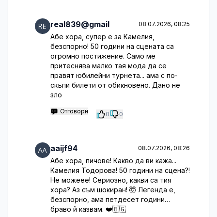
real839@gmail
08.07.2026, 08:25
Абе хора, супер е за Камелия,
безспорно! 50 години на сцената са
огромно постижение. Само ме
притеснява малко тая мода да се
правят юбилейни турнета... ама с по-
скъпи билети от обикновено. Дано не
зло
Отговори
0
0
aaijf94
08.07.2026, 08:26
Абе хора, пичове! Какво да ви кажа...
Камелия Тодорова! 50 години на сцена?!
Не можеее! Сериозно, какви са тия
хора? Аз съм шокиран! 🤯 Легенда е,
безспорно, ама петдесет години…
браво й казвам. ❤️🇧🇬