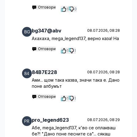
Отговори
1
0
bg347@abv
08.07.2026, 08:28
Ахахаха, mega_legend137, верно каза! На
Отговори
1
1
84B7E228
08.07.2026, 08:28
Ами... щом така казва, значи така е. Дано
поне албумът
Отговори
1
1
pro_legend623
08.07.2026, 08:29
Абе, mega_legend137, к'во се оплакваш
бе?! "Дано поне песните са"... сякаш