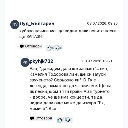
Луд_Българин
08.07.2026, 09:20
хубаво начинание! ще видим дали новите песни
ще ЗАПАЗЯТ
Отговори
0
0
pkyhjk732
08.07.2026, 09:21
Ааа, "да видим дали ще запазят"... пич,
Камелия Тодорова ли е, ше си загуби
звученето? Серьозно ли? :D Тя е
легенда, няма к'во да я закачаме. Ще са
як песни, щом тя ги прави. А за турнето
- добре, че ще има концерти, та да
видим дали още може да изкара "Ех,
момиче". Все
Отговори
0
0