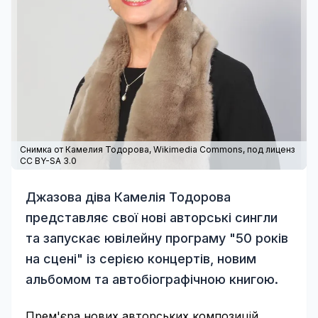
Снимка от Камелия Тодорова,
Wikimedia Commons
, под лиценз
CC BY-SA 3.0
Джазова діва Камелія Тодорова
представляє свої нові авторські сингли
та запускає ювілейну програму "50 років
на сцені" із серією концертів, новим
альбомом та автобіографічною книгою.
Прем'єра нових авторських композицій