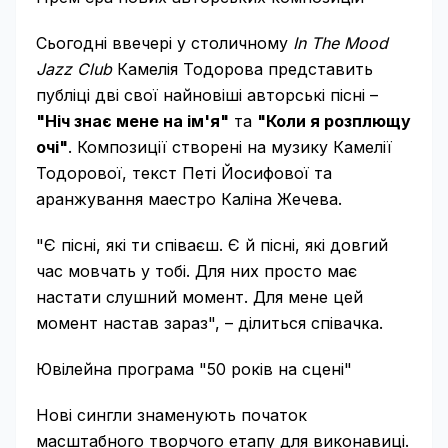
Сьогодні ввечері у столичному
In The Mood
Jazz Club
Камелія Тодорова представить
публіці дві свої найновіші авторські пісні –
"Ніч знає мене на ім'я"
та
"Коли я розплющу
очі"
. Композиції створені на музику Камелії
Тодорової, текст Петі Йосифової та
аранжування маестро Каліна Жечева.
"Є пісні, які ти співаєш. Є й пісні, які довгий
час мовчать у тобі. Для них просто має
настати слушний момент. Для мене цей
момент настав зараз", – ділиться співачка.
Ювілейна програма "50 років на сцені"
Нові сингли знаменують початок
масштабного творчого етапу для виконавиці.