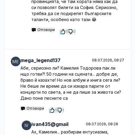
провинцията, че там хората няма как да
си позволят билети за София. Сериозно,
трябва да се подкрепят българските
таланти, особено като тази 😂
Отговори
1
0
mega_legend137
08.07.2026, 08:27
Абе, сериозно ли? Камелия Тодорова пак ли
нщо готви?! 50 години на сцената... добре де,
браво й казахте! Но нов албум и книга сега ли?
Не беше ли време да си изкара парите от
концерти по света, а не да пише за живота си?
Дано поне песните са
Отговори
1
1
ivan435@gmail
08.07.2026, 08:28
Ах, Камелия... разбирам ентусиазма,