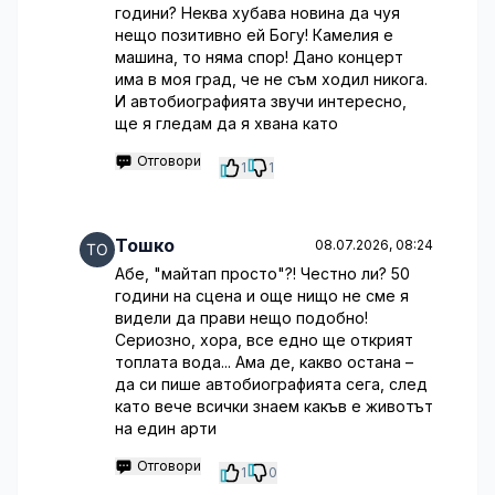
години? Неква хубава новина да чуя
нещо позитивно ей Богу! Камелия е
машина, то няма спор! Дано концерт
има в моя град, че не съм ходил никога.
И автобиографията звучи интересно,
ще я гледам да я хвана като
Отговори
1
1
Тошко
08.07.2026, 08:24
Абе, "майтап просто"?! Честно ли? 50
години на сцена и още нищо не сме я
видели да прави нещо подобно!
Сериозно, хора, все едно ще открият
топлата вода... Ама де, какво остана –
да си пише автобиографията сега, след
като вече всички знаем какъв е животът
на един арти
Отговори
1
0