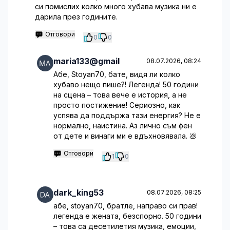
си помислих колко много хубава музика ни е
дарила през годините.
Отговори
0
0
maria133@gmail
08.07.2026, 08:24
Абе, Stoyan70, бате, видя ли колко
хубаво нещо пише?! Легенда! 50 години
на сцена – това вече е история, а не
просто постижение! Сериозно, как
успява да поддържа тази енергия? Не е
нормално, наистина. Аз лично съм фен
от дете и винаги ми е вдъхновявала. 💩
Отговори
1
0
dark_king53
08.07.2026, 08:25
абе, stoyan70, братле, направо си прав!
легенда е жената, безспорно. 50 години
– това са десетилетия музика, емоции,