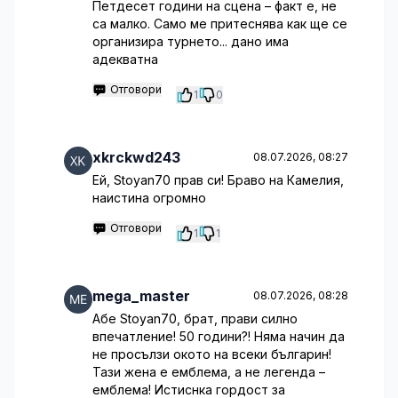
Петдесет години на сцена – факт е, не
са малко. Само ме притеснява как ще се
организира турнето... дано има
адекватна
Отговори
1
0
xkrckwd243
08.07.2026, 08:27
Ей, Stoyan70 прав си! Браво на Камелия,
наистина огромно
Отговори
1
1
mega_master
08.07.2026, 08:28
Абе Stoyan70, брат, прави силно
впечатление! 50 години?! Няма начин да
не просълзи окото на всеки българин!
Тази жена е емблема, а не легенда –
емблема! Истиснка гордост за