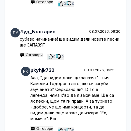
Отговори
0
0
Луд_Българин
08.07.2026, 09:20
хубаво начинание! ще видим дали новите песни
ще ЗАПАЗЯТ
Отговори
0
0
pkyhjk732
08.07.2026, 09:21
Ааа, "да видим дали ще запазят"... пич,
Камелия Тодорова ли е, ше си загуби
звученето? Серьозно ли? :D Тя е
легенда, няма к'во да я закачаме. Ще са
як песни, щом тя ги прави. А за турнето
- добре, че ще има концерти, та да
видим дали още може да изкара "Ех,
момиче". Все
Отговори
0
0