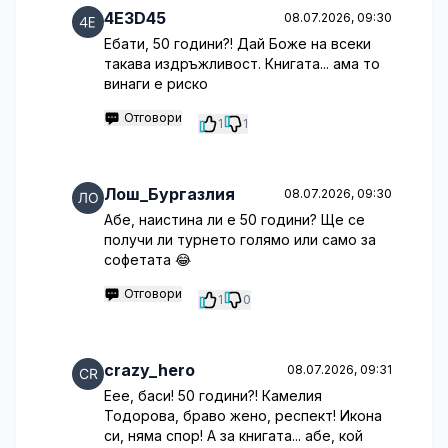
4E3D45
08.07.2026, 09:30
Ебати, 50 години?! Дай Боже на всеки
такава издръжливост. Книгата... ама то
винаги е риско
Отговори
1
1
Лош_Бургазлия
08.07.2026, 09:30
Абе, наистина ли е 50 години? Ще се
получи ли турнето голямо или само за
софетата 😂
Отговори
1
0
crazy_hero
08.07.2026, 09:31
Еее, баси! 50 години?! Камелия
Тодорова, браво жено, респект! Икона
си, няма спор! А за книгата... абе, кой