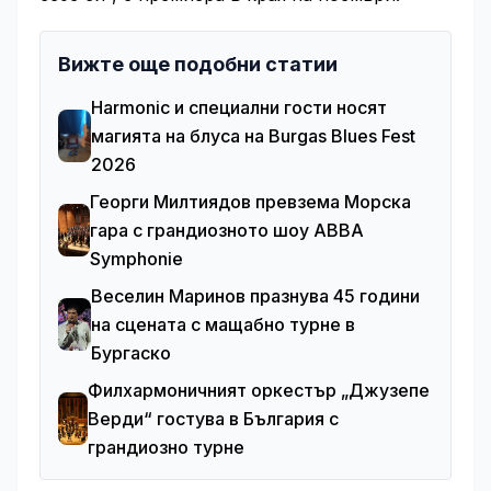
Вижте още подобни статии
Harmonic и специални гости носят
магията на блуса на Burgas Blues Fest
2026
Георги Милтиядов превзема Морска
гара с грандиозното шоу ABBA
Symphonie
Веселин Маринов празнува 45 години
на сцената с мащабно турне в
Бургаско
Филхармоничният оркестър „Джузепе
Верди“ гостува в България с
грандиозно турне