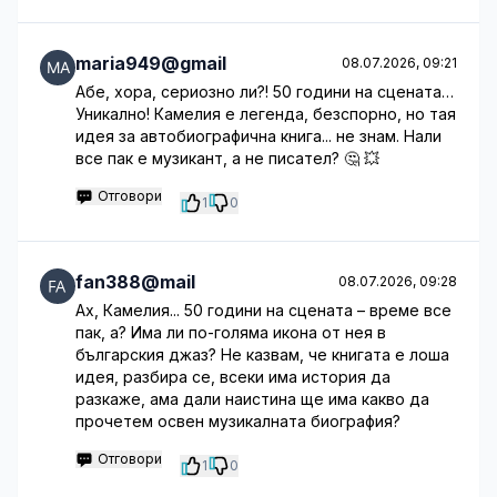
maria949@gmail
08.07.2026, 09:21
Абе, хора, сериозно ли?! 50 години на сцената…
Уникално! Камелия е легенда, безспорно, но тая
идея за автобиографична книга... не знам. Нали
все пак е музикант, а не писател? 🤔 💥
Отговори
1
0
fan388@mail
08.07.2026, 09:28
Ах, Камелия... 50 години на сцената – време все
пак, а? Има ли по-голяма икона от нея в
българския джаз? Не казвам, че книгата е лоша
идея, разбира се, всеки има история да
разкаже, ама дали наистина ще има какво да
прочетем освен музикалната биография?
Отговори
1
0