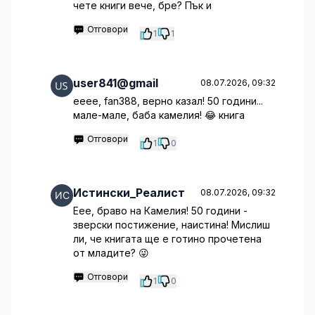
чете книги вече, бре? Пък и
Отговори
1
1
user841@gmail
08.07.2026, 09:32
ееее, fan388, верно казал! 50 години...
мале-мале, баба камелия! 😂 книга
Отговори
1
0
Истински_Реалист
08.07.2026, 09:32
Еее, браво на Камелия! 50 години -
зверски постижение, наистина! Мислиш
ли, че книгата ще е готино прочетена
от младите? 😜
Отговори
1
0