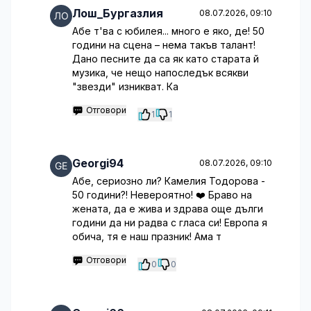
Лош_Бургазлия
08.07.2026, 09:10
Абе т'ва с юбилея... много е яко, де! 50
години на сцена – нема такъв талант!
Дано песните да са як като старата й
музика, че нещо напоследък всякви
"звезди" изникват. Ка
Отговори
1
1
Georgi94
08.07.2026, 09:10
Абе, сериозно ли? Камелия Тодорова -
50 години?! Невероятно! ❤️ Браво на
жената, да е жива и здрава още дълги
години да ни радва с гласа си! Европа я
обича, тя е наш празник! Ама т
Отговори
0
0