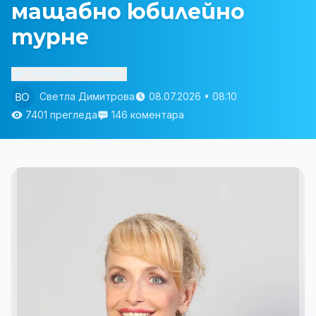
мащабно юбилейно
турне
Изслушай статията
Светла Димитрова
08.07.2026 • 08:10
7401 прегледа
146 коментара