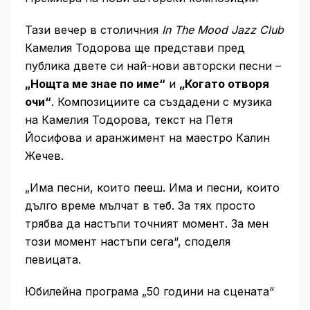
Тази вечер в столичния
In The Mood Jazz Club
Камелия Тодорова ще представи пред
публика двете си най-нови авторски песни –
„Нощта ме знае по име“
и
„Когато отворя
очи“
. Композициите са създадени с музика
на Камелия Тодорова, текст на Петя
Йосифова и аранжимент на маестро Калин
Жечев.
„Има песни, които пееш. Има и песни, които
дълго време мълчат в теб. За тях просто
трябва да настъпи точният момент. За мен
този момент настъпи сега“, споделя
певицата.
Юбилейна програма „50 години на сцената“