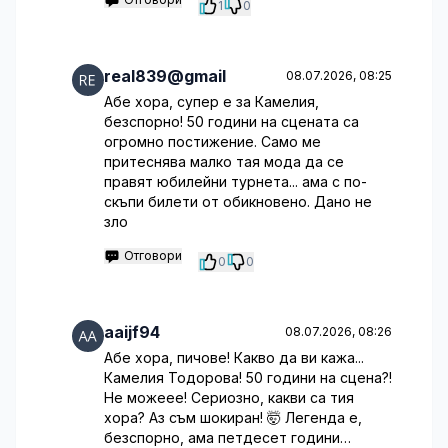
1
0
real839@gmail
08.07.2026, 08:25
Абе хора, супер е за Камелия,
безспорно! 50 години на сцената са
огромно постижение. Само ме
притеснява малко тая мода да се
правят юбилейни турнета... ама с по-
скъпи билети от обикновено. Дано не
зло
Отговори
0
0
aaijf94
08.07.2026, 08:26
Абе хора, пичове! Какво да ви кажа...
Камелия Тодорова! 50 години на сцена?!
Не можеее! Сериозно, какви са тия
хора? Аз съм шокиран! 🤯 Легенда е,
безспорно, ама петдесет години…