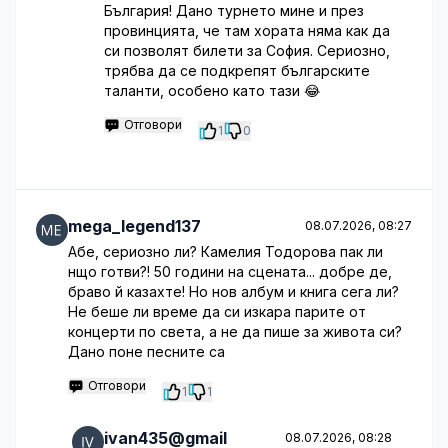
България! Дано турнето мине и през
провинцията, че там хората няма как да
си позволят билети за София. Сериозно,
трябва да се подкрепят българските
таланти, особено като тази 😂
Отговори
1
0
mega_legend137
08.07.2026, 08:27
Абе, сериозно ли? Камелия Тодорова пак ли
нщо готви?! 50 години на сцената... добре де,
браво й казахте! Но нов албум и книга сега ли?
Не беше ли време да си изкара парите от
концерти по света, а не да пише за живота си?
Дано поне песните са
Отговори
1
1
ivan435@gmail
08.07.2026, 08:28