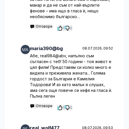
макар и да не съм от най-върлите
фенове – има нщо в гласа ѝ, нещо
необяснимо българско…
Отговори
1
0
maria390@bg
08.07.2026, 09:52
Абе, real984@abv, напълно съм
съгласен с теб! 50 години - тоя живот е
цял филм! Представям си колко много е
видяла и преживяла жената... Голяма
гордост за България е Камелия
Тодорова! И аз като малък я слушах,
ама сега още повече се кефя на гласа ѝ.
Пълна леген
Отговори
1
0
real_wolf477
08.07.2026, 09:53