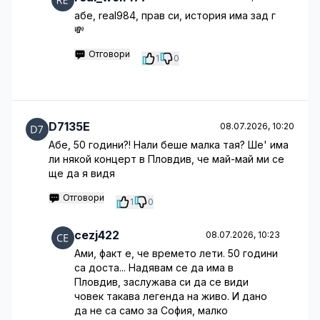
абе, real984, прав си, история има зад г
💸
Отговори
1
0
D7135E
08.07.2026, 10:20
Абе, 50 години?! Нали беше малка тая? Ше' има
ли някой концерт в Пловдив, че май-май ми се
ще да я видя
Отговори
1
0
cezj422
08.07.2026, 10:23
Ами, факт е, че времето лети. 50 години
са доста... Надявам се да има в
Пловдив, заслужава си да се види
човек такава легенда на живо. И дано
да не са само за София, малко