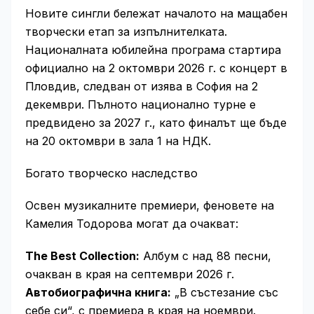
Новите сингли бележат началото на мащабен
творчески етап за изпълнителката.
Националната юбилейна програма стартира
официално на 2 октомври 2026 г. с концерт в
Пловдив, следван от изява в София на 2
декември. Пълното национално турне е
предвидено за 2027 г., като финалът ще бъде
на 20 октомври в зала 1 на НДК.
Богато творческо наследство
Освен музикалните премиери, феновете на
Камелия Тодорова могат да очакват:
The Best Collection:
Албум с над 88 песни,
очакван в края на септември 2026 г.
Автобиографична книга:
„В състезание със
себе си“, с премиера в края на ноември.