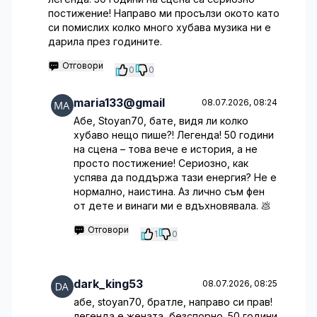
постижение! Направо ми просълзи окото като
си помислих колко много хубава музика ни е
дарила през годините.
Отговори
0
0
maria133@gmail
08.07.2026, 08:24
Абе, Stoyan70, бате, видя ли колко
хубаво нещо пише?! Легенда! 50 години
на сцена – това вече е история, а не
просто постижение! Сериозно, как
успява да поддържа тази енергия? Не е
нормално, наистина. Аз лично съм фен
от дете и винаги ми е вдъхновявала. 💩
Отговори
1
0
dark_king53
08.07.2026, 08:25
абе, stoyan70, братле, направо си прав!
легенда е жената, безспорно. 50 години