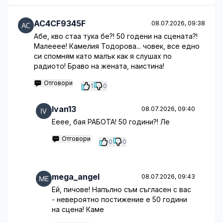
AC4CF9345F
08.07.2026, 09:38
Абе, кво стаа тука бе?! 50 годени на сцената?!
Малееее! Камелия Тодорова... човек, все едно
си спомням като малък как я слушах по
радиото! Браво на жената, наистина!
Отговори
1
0
Ivan13
08.07.2026, 09:40
Ееее, бая РАБОТА! 50 години?! Ле
Отговори
0
0
mega_angel
08.07.2026, 09:43
Ей, пичове! Напълно съм съгласен с вас
- невероятно постижение е 50 години
на сцена! Каме