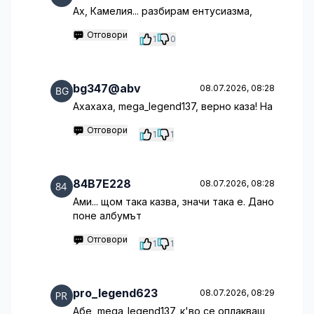
Ах, Камелия... разбирам ентусиазма,
Отговори
1
0
bg347@abv
08.07.2026, 08:28
Ахахаха, mega_legend137, верно каза! На
Отговори
1
1
84B7E228
08.07.2026, 08:28
Ами... щом така казва, значи така е. Дано
поне албумът
Отговори
1
1
pro_legend623
08.07.2026, 08:29
Абе, mega_legend137, к'во се оплакваш