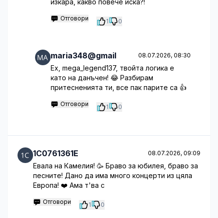
изкара, какво повече иска?!
Отговори
1
0
maria348@gmail
08.07.2026, 08:30
Ех, mega_legend137, твойта логика е
като на данъчен! 😂 Разбирам
притесненията ти, все пак парите са 👍
Отговори
1
0
1C0761361E
08.07.2026, 09:09
Евала на Камелия! 🥳 Браво за юбилея, браво за
песните! Дано да има много концерти из цяла
Европа! ❤️ Ама т'ва с
Отговори
1
0