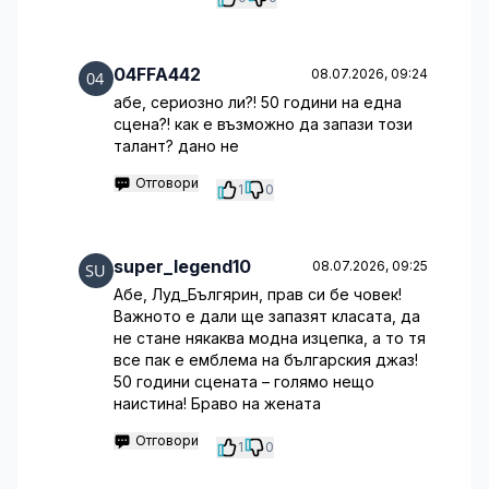
04FFA442
08.07.2026, 09:24
абе, сериозно ли?! 50 години на една
сцена?! как е възможно да запази този
талант? дано не
Отговори
1
0
super_legend10
08.07.2026, 09:25
Абе, Луд_Бългярин, прав си бе човек!
Важното е дали ще запазят класата, да
не стане някаква модна изцепка, а то тя
все пак е емблема на българския джаз!
50 години сцената – голямо нещо
наистина! Браво на жената
Отговори
1
0