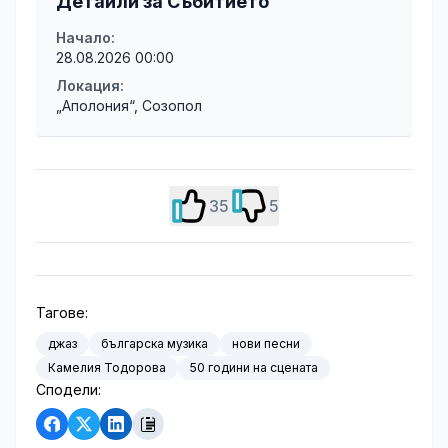
Детайли за Събитието
Начало:
28.08.2026 00:00
Локация:
„Аполония“, Созопол
35
5
Тагове:
джаз
българска музика
нови песни
Камелия Тодорова
50 години на сцената
Сподели: