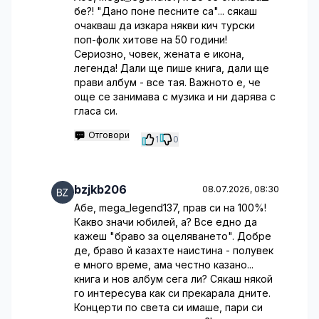
бе?! "Дано поне песните са"... сякаш
очакваш да изкара някви кич турски
поп-фолк хитове на 50 години!
Сериозно, човек, жената е икона,
легенда! Дали ще пише книга, дали ще
прави албум - все тая. Важното е, че
още се занимава с музика и ни дарява с
гласа си.
Отговори
1
0
bzjkb206
08.07.2026, 08:30
Абе, mega_legend137, прав си на 100%!
Какво значи юбилей, а? Все едно да
кажеш "браво за оцеляването". Добре
де, браво й казахте наистина - полувек
е много време, ама честно казано...
книга и нов албум сега ли? Сякаш някой
го интересува как си прекарала дните.
Концерти по света си имаше, пари си