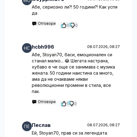
Абе, сериозно ли?! 50 години?! Как успя
да
Отговори
0
0
hcbh996
08.07.2026, 08:27
Абе, Stoyan70, баси, емоционален си
станал малко... 😂 Шегата настрана,
хубаво е че още се занимава с музика
жената. 50 години наистина са много,
ама да не очакваме някви
революционни промени в стила, все
пак.
Отговори
1
0
Песлав
08.07.2026, 08:27
Ей, Stoyan70, прав си за легендата.