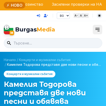
зинство
Засилени проверки на НАП и Гранична пол
⚡
НОВО
A-
A
A+
B
Burgas
Media
M
Начало
/
Концерти и музикални събития
/
Камелия Тодорова представя две нови песни и обя...
Концерти и музикални събития
Камелия Тодорова
представя две нови
песни и обявява