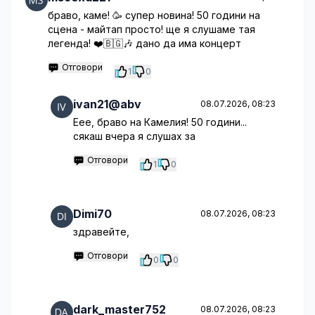
браво, каме! 🥳 супер новина! 50 години на
сцена - майтап просто! ще я слушаме тая
легенда! ❤️🇧🇬🎶 дано да има концерт
Отговори
1
0
ivan21@abv
08.07.2026, 08:23
Еее, браво на Камелия! 50 години...
сякаш вчера я слушах за
Отговори
1
0
Dimi70
08.07.2026, 08:23
здравейте,
Отговори
0
0
dark_master752
08.07.2026, 08:23