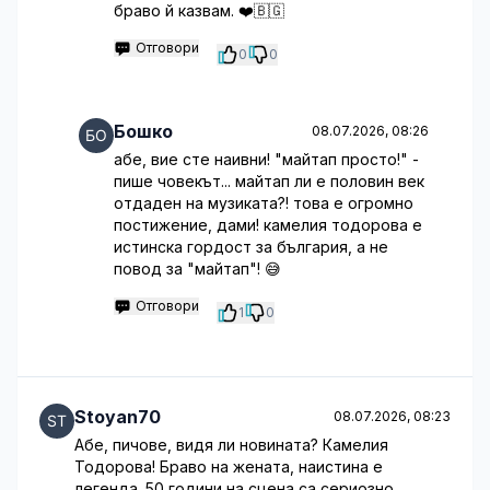
браво й казвам. ❤️🇧🇬
Отговори
0
0
Бошко
08.07.2026, 08:26
абе, вие сте наивни! "майтап просто!" -
пише човекът... майтап ли е половин век
отдаден на музиката?! това е огромно
постижение, дами! камелия тодорова е
истинска гордост за българия, а не
повод за "майтап"! 😅
Отговори
1
0
Stoyan70
08.07.2026, 08:23
Абе, пичове, видя ли новината? Камелия
Тодорова! Браво на жената, наистина е
легенда. 50 години на сцена са сериозно