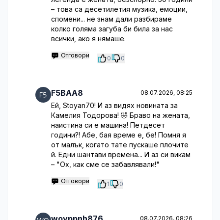
– това са десетилетия музика, емоции,
спомени... не знам дали разбираме
колко голяма загуба би била за нас
всички, ако я нямаше.
Отговори
0
0
F5BAA8
08.07.2026, 08:25
Ей, Stoyan70! И аз видях новината за
Камелия Тодорова! 🤣 Браво на жената,
наистина си е машина! Петдесет
години?! Абе, бая време е, бе! Помня я
от малък, когато тате пускаше плочите
й. Едни шантави времена... И аз си викам
– "Ох, как сме се забавлявали!"
Отговори
1
0
woyppnh876
08.07.2026, 08:26