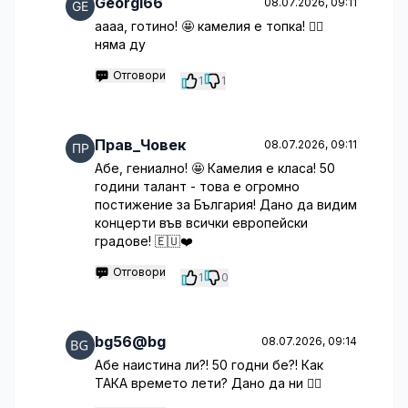
Georgi66
08.07.2026, 09:11
аааа, готино! 🤩 камелия е топка! ❤️‍🔥
няма ду
Отговори
1
1
Прав_Човек
08.07.2026, 09:11
Абе, гениално! 🤩 Камелия е класа! 50
години талант - това е огромно
постижение за България! Дано да видим
концерти във всички европейски
градове! 🇪🇺❤️
Отговори
1
0
bg56@bg
08.07.2026, 09:14
Абе наистина ли?! 50 годни бе?! Как
ТАКА времето лети? Дано да ни 🤷‍♂️