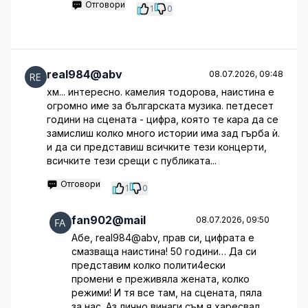
Отговори
1
0
real984@abv
08.07.2026, 09:48
хм... интересно. камелия тодорова, наистина е
огромно име за българската музика. петдесет
години на сцената - цифра, която те кара да се
замислиш колко много истории има зад гърба ѝ.
и да си представиш всичките тези концерти,
всичките тези срещи с публиката...
Отговори
1
0
fan902@mail
08.07.2026, 09:50
Абе, real984@abv, прав си, цифрата е
смазваща наистина! 50 години… Да си
представим колко полити4ески
промени е преживяла жената, колко
режими! И тя все там, на сцената, пяла
за нас. Аз лично винаги съм я харесвал,