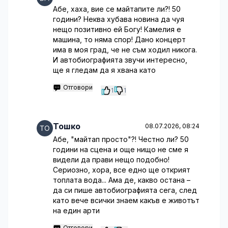
Абе, хаха, вие се майтапите ли?! 50
години? Неква хубава новина да чуя
нещо позитивно ей Богу! Камелия е
машина, то няма спор! Дано концерт
има в моя град, че не съм ходил никога.
И автобиографията звучи интересно,
ще я гледам да я хвана като
Отговори
1
1
Тошко
08.07.2026, 08:24
Абе, "майтап просто"?! Честно ли? 50
години на сцена и още нищо не сме я
видели да прави нещо подобно!
Сериозно, хора, все едно ще открият
топлата вода... Ама де, какво остана –
да си пише автобиографията сега, след
като вече всички знаем какъв е животът
на един арти
Отговори