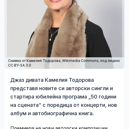
Снимка от Камелия Тодорова,
Wikimedia Commons
, под лиценз
CC BY-SA 3.0
Джаз дивата Камелия Тодорова
представя новите си авторски сингли и
стартира юбилейна програма „50 години
на сцената“ с поредица от концерти, нов
албум и автобиографична книга.
Премиера на нови авторски композиции