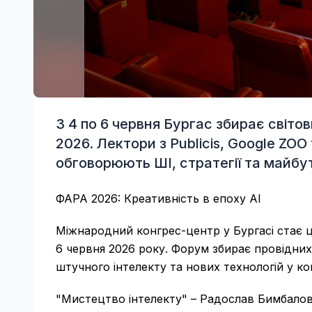
З 4 по 6 червня Бургас збирає світо
2026. Лектори з Publicis, Google ZOO
обговорюють ШІ, стратегії та майбу
ФАРА 2026: Креативність в епоху AI
Міжнародний конгрес-центр у Бургасі стає ц
6 червня 2026 року. Форум збирає провідних 
штучного інтелекту та нових технологій у ко
"Мистецтво інтелекту" – Радослав Бимбалов 