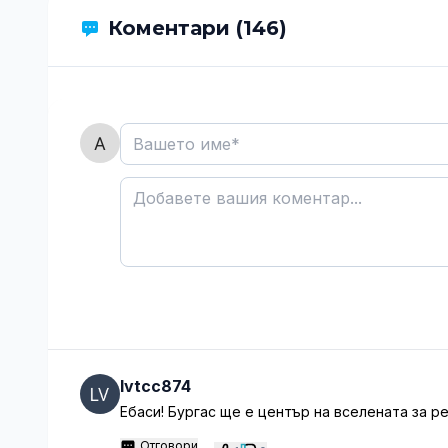
Коментари (146)
lvtcc874
Ебаси! Бургас ще е център на вселената за ре
Отговори