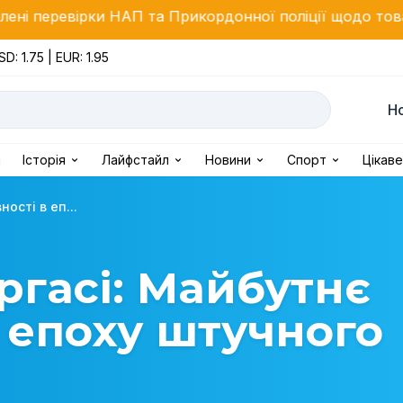
П та Прикордонної поліції щодо товарів з високим ф
SD: 1.75 | EUR: 1.95
Н
і
Історія
Лайфстайл
Новини
Спорт
Цікаве
ості в еп...
ргасі: Майбутнє
 епоху штучного