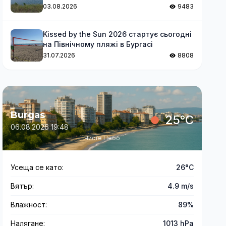
03.08.2026
9483
Kissed by the Sun 2026 стартує сьогодні
на Північному пляжі в Бургасі
31.07.2026
8808
Burgas
25°C
06.08.2026 19:48
Чисте Небо
Усеща се като:
26°C
Вятър:
4.9 m/s
Влажност:
89%
Налягане:
1013 hPa