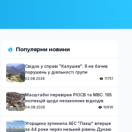
Популярни новини
Свідок у справі "Калушев": Я не бачив
порушень у діяльності групи
02.08.2026
11751
Масштабні перевірки РІОСВ та МВС: 195
інспекцій щодо незаконних відходів
04.08.2026
10919
Угорщина зупинила АЕС "Пакш" вперше
за 44 роки через низький рівень Дунаю