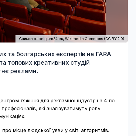
Снимка от belgium24.eu,
Wikimedia Commons
(
CC BY 2.0
)
вих та болгарських експертів на FARA
 та топових креативних студій
тнє реклами.
ентром тяжіння для рекламної індустрії з 4 по
професіоналів, які аналізуватимуть роль
мунікаціях.
про місце людської уяви у світі алгоритмів.