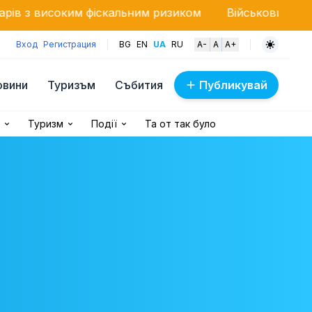
іскальним ризиком
Військовий вертоліт «Кугуар» га
Вход
Регистрация
BG
EN
UA
RU
A-
A
A+
овини
Туризъм
Събития
Публикувай
Туризм
Події
Та от так було