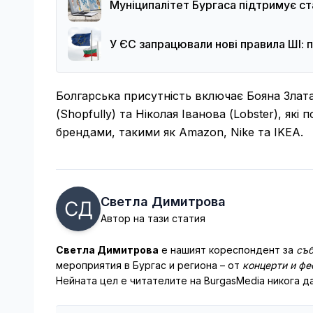
Муніципалітет Бургаса підтримує ст
У ЄС запрацювали нові правила ШІ: п
Болгарська присутність включає Бояна Златар
(Shopfully) та Ніколая Іванова (Lobster), які
брендами, такими як Amazon, Nike та IKEA.
Светла Димитрова
Автор на тази статия
Светла Димитрова
е нашият кореспондент за
съб
мероприятия в Бургас и региона – от
концерти и фе
Нейната цел е читателите на BurgasMedia никога да