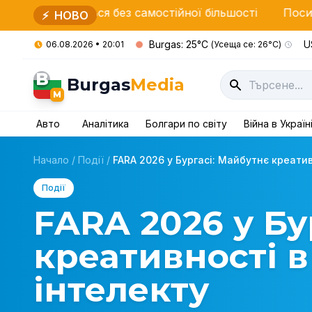
 без самостійної більшості
Посилені перевірки НА
⚡
НОВО
Burgas: 25°C
U
06.08.2026 • 20:01
(Усеща се: 26°C)
B
Burgas
Media
M
Авто
Аналітика
Болгари по світу
Війна в Україн
Начало
/
Події
/
FARA 2026 у Бургасі: Майбутнє креативн
Події
FARA 2026 у Бу
креативності в
інтелекту