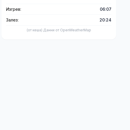
Изгрев:
06:07
Залез:
20:24
(от кеша) Данни от OpenWeatherMap