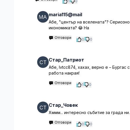
1
0
maria115@mail
Абе, "център на вселената"? Сериозно 
икономиката? 😂 На
Отговори
0
0
Стар_Патриот
Абе, lvtcc874, хахах, верно е – Бургас 
работа накрая!
Отговори
1
0
Стар_Човек
Хммм... интересно събитие за града ни
Отговори
0
0