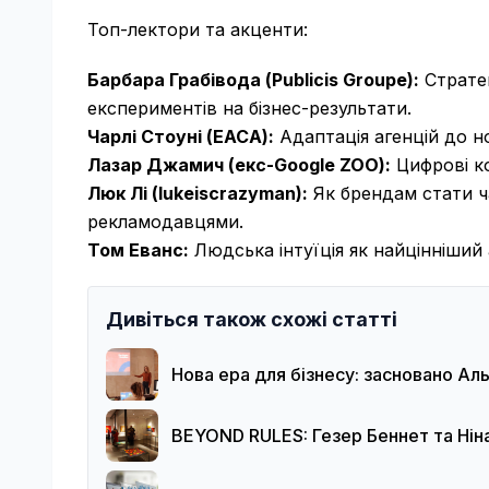
Топ-лектори та акценти:
Барбара Грабівода (Publicis Groupe):
Стратег
експериментів на бізнес-результати.
Чарлі Стоуні (EACA):
Адаптація агенцій до но
Лазар Джамич (екс-Google ZOO):
Цифрові ко
Люк Лі (lukeiscrazyman):
Як брендам стати ч
рекламодавцями.
Том Еванс:
Людська інтуїція як найцінніший
Дивіться також схожі статті
Нова ера для бізнесу: засновано Алья
BEYOND RULES: Гезер Беннет та Ніна 