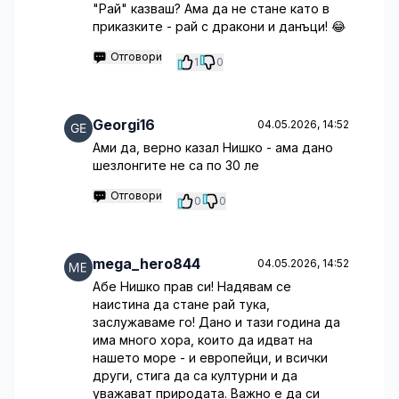
"Рай" казваш? Ама да не стане като в
приказките - рай с дракони и данъци! 😂
Отговори
1
0
Georgi16
04.05.2026, 14:52
Ами да, верно казал Нишко - ама дано
шезлонгите не са по 30 ле
Отговори
0
0
mega_hero844
04.05.2026, 14:52
Абе Нишко прав си! Надявам се
наистина да стане рай тука,
заслужаваме го! Дано и тази година да
има много хора, които да идват на
нашето море - и европейци, и всички
други, стига да са културни и да
уважават природата. Важно е да си