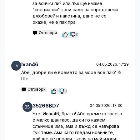
за всички ли? или пък ще имаме
"специални" зони само за определени
джобове? и наистина, дано не се
окаже, че е пак пра
Отговори
1
0
Ivan46
04.05.2026, 17:29
Абе, добре ли е времето за море все пак? 🌞
Ще
Отговори
1
0
35266BD7
04.05.2026, 17:30
Ехе, Иван46, брато! Абе времето засега
е малко шантаво, да си го кажем -
слънчице има, ама и дъжд се навързва
тук таме. Ама като гледам новините,
май ще се оправи – края на май и юни