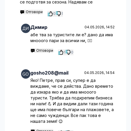
се подготвя за сезона. Надявам се
Отговори
0
1
Димир
04.05.2026, 14:52
абе тва за туристите ли е? дано да има
мнооого пари за всички ни, 🤷‍♂️
Отговори
1
0
gosho208@mail
04.05.2026, 14:54
Яко! Петре, прав си, супер е да
виждаме, че се действа. Дано времето
да изкара яко и да има мнооого
туристи. Трябва да подкрепим бизнеса
ни нали! 💪 И да видим дали тази година
ще има повече българи на плажовете, а
не само чужденци. Все пак това е
нашата земя! 😉