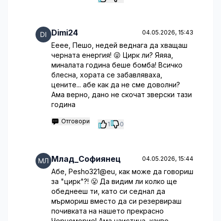
Dimi24
04.05.2026, 15:43
Ееее, Пешо, недей веднага да хващаш
черната енергия! 😜 Цирк ли? Яяяа,
миналата година беше бомба! Всичко
блесна, хората се забавляваха,
цените... абе как да не сме доволни?
Ама верно, дано не скочат зверски тази
година
Отговори
1
0
Млад_Софиянец
04.05.2026, 15:44
Абе, Pesho321@eu, как може да говориш
за "цирк"?! 😤 Да видим ли колко ще
обеднееш ти, като си седнал да
мърмориш вместо да си резервираш
почивката на нашето прекрасно
Черноморие! Ама наистина, какво