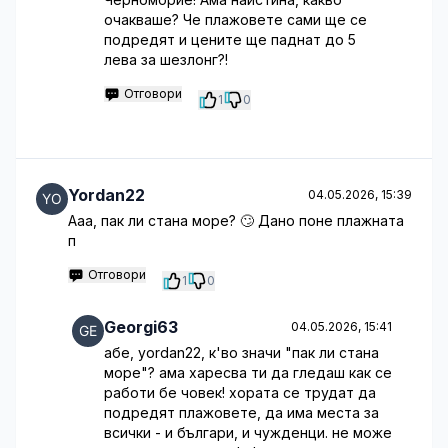
очакваше? Че плажовете сами ще се
подредят и цените ще паднат до 5
лева за шезлонг?!
Отговори
1
0
Yordan22
04.05.2026, 15:39
Ааа, пак ли стана море? 🙄 Дано поне плажната
п
Отговори
1
0
Georgi63
04.05.2026, 15:41
абе, yordan22, к'во значи "пак ли стана
море"? ама харесва ти да гледаш как се
работи бе човек! хората се трудат да
подредят плажовете, да има места за
всички - и българи, и чужденци. не може