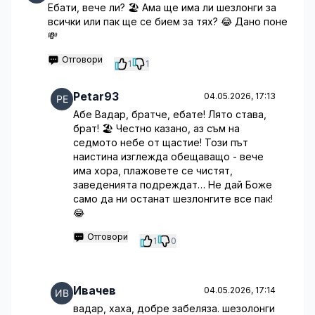
Ебати, вече ли? 🏖️ Ама ще има ли шезлонги за
всички или пак ще се бием за тях? 😂 Дано поне
💸
Отговори
1
1
Petar93
04.05.2026, 17:13
Абе Вадар, братче, ебате! Лято става,
брат! 🏖️ Честно казано, аз съм на
седмото небе от щастие! Този път
наистина изглежда обещаващо - вече
има хора, плажовете се чистят,
заведенията подреждат… Не дай Боже
само да ни останат шезлонгите все пак!
😂
Отговори
1
0
Ивачев
04.05.2026, 17:14
вадар, хаха, добре забеляза. шезолонги