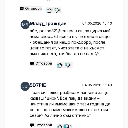
Отговори
1
0
Млад_Граждан
04.05.2026, 15:43
абе, pesho321@eu прав си, за цирка май
няма спор... 😒 всеки път е едно и също
- обещания за нещо по-добро, после
цените газят, чистотата е на късмет.
ама виж сега, трябва да се над 😜
Отговори
0
0
5D7F1E
04.05.2026, 15:43
Прав си Пешо, разбирам напълно защо
казваш "цирк". Все пак, да видим –
наистина ли имаме шанс тази година да
се възползваме максимално от летния
сезон? Аз лично съм оптимист
Отговори
1
0