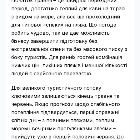
Початок травня – це швидше перехідний
період, достатньо теплий для кави на терасі
з видом на море, але все ще прохолодний
для типової «спеки» на пляжі. Що погода
робить чудово, так це дає можливість
бізнесу завершити підготовку без
екстремальної спеки та без масового тиску з
боку туристів. Для ранніх гостей комбінація
нижчих цін, тихіших пляжів і меншої кількості
людей є серйозною перевагою.
Для великого туристичного потоку
ключовими залишаються кінець травня та
червень. Якщо прогнози щодо стабільного
потепління підтвердяться, перші справжні
«літні» дні – з повними пляжами, теплим
морем і вечірніми прогулянками алеями –
прийдуть уже в першій половині червня. До