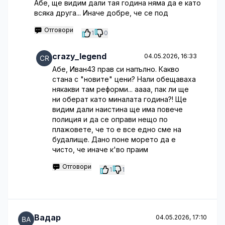
Абе, ще видим дали тая година няма да е като
всяка друга... Иначе добре, че се под
Отговори
1
0
crazy_legend
04.05.2026, 16:33
Абе, Иван43 прав си напълно. Какво
стана с "новите" цени? Нали обещаваха
някакви там реформи... аааа, пак ли ще
ни оберат като миналата година?! Ще
видим дали наистина ще има повече
полиция и да се оправи нещо по
плажовете, че то е все едно сме на
будалище. Дано поне морето да е
чисто, че иначе к'во праим
Отговори
1
1
Вадар
04.05.2026, 17:10