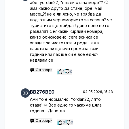
абе, yordan22, "пак ли стана море"? 🙄
ама какво друго да стане, бре, май
месец?! не е ли ясно, че трябва да
подготвим черноморието за сезона? че
туристите ще дойдат! дано поне не го
развалят с някакви кирливи номера,
както обикновено. сега всички се
хващат за чистотата и реда... ама
наистина ли ще има промяна тази
година или пак ще си е все едно?
надявам се
Отговори
1
0
BB276BE0
04.05.2026, 15:43
Ами то е нормално, Yordan22, лято
става! 🌞 Все едно го чакахме цяла
година... Дано да
Отговори
0
0