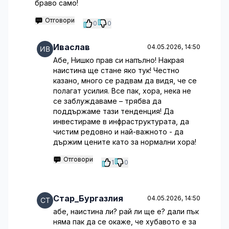
браво само!
Отговори
0
0
Иваслав
04.05.2026, 14:50
Абе, Нишко прав си напълно! Накрая
наистина ще стане яко тук! Честно
казано, много се радвам да видя, че се
полагат усилия. Все пак, хора, нека не
се заблуждаваме – трябва да
поддържаме тази тенденция! Да
инвестираме в инфраструктурата, да
чистим редовно и най-важното - да
държим цените като за нормални хора!
Отговори
1
0
Стар_Бургазлия
04.05.2026, 14:50
абе, наистина ли? рай ли ще е? дали пък
няма пак да се окаже, че хубавото е за