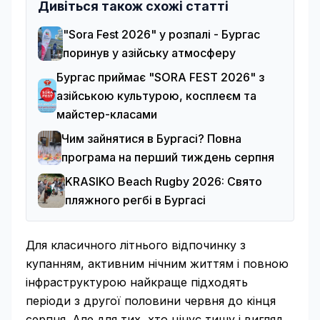
Дивіться також схожі статті
"Sora Fest 2026" у розпалі - Бургас
поринув у азійську атмосферу
Бургас приймає "SORA FEST 2026" з
азійською культурою, косплеєм та
майстер-класами
Чим зайнятися в Бургасі? Повна
програма на перший тиждень серпня
KRASIKO Beach Rugby 2026: Свято
пляжного регбі в Бургасі
Для класичного літнього відпочинку з
купанням, активним нічним життям і повною
інфраструктурою найкраще підходять
періоди з другої половини червня до кінця
серпня. Але для тих, хто цінує тишу і вигляд