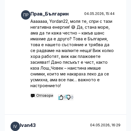
Прав_Българин
04.05.2026, 15:44
Ааааааа, Yordan22, моля те, спри с тази
негативна енергия! 😅 Да, стана море,
ама да ти кажа честно – какъв шанс
имахме да е друго? Това е България,
това е нашето състояние и трябва да
се радваме на малките неща! Виж колко
хора работят, виж как плажовете
засияват! Дано пясъкът е чист, както
каза Лош_Човек – наистина имаше
снимки, които ме накараха леко да се
усмихна, ама все пак… важното е
настроението!
Отговори
1
0
Ivan43
04.05.2026, 16:29