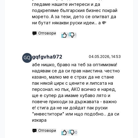
гледаме нашите интереси и да
подкрепяме българския бизнес покрай
морето. А за тези, дето се опитват да
ни бутат някакви руски идеи... а 💸
Отговори
1
1
gqfgvha972
04.05.2026, 14:53
абе нишко, браво на теб за оптимизма!
надявам се да си прав наистина. честно
казано, малко ме е страх да не стане
пак някой цирк с цените и липсата на
персонал. но пък, АКО всичко е наред,
ще е супер да имаме хубаво лято и
повече приходи за държавата - важно
е! стига да не ни дойдат пак руски
"инвеститори" или нщо подобно... да си
изкара
Отговори
1
0