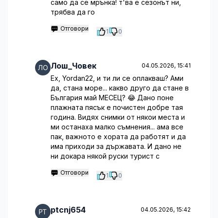
само да се мрънка! т'ва е сезонът ни,
трябва да го
Отговори
1
0
Лош_Човек
04.05.2026, 15:41
Ех, Yordan22, и ти ли се оплакваш? Ами
да, стана море... какво друго да стане в
България май МЕСЕЦ? 😂 Дано поне
плажната пясък е почистен добре тая
година. Видях снимки от някои места и
ми останаха малко съмнения... ама все
пак, важното е хората да работят и да
има приходи за държавата. И дано не
ни докара някой руски турист с
Отговори
1
0
ptcnj654
04.05.2026, 15:42