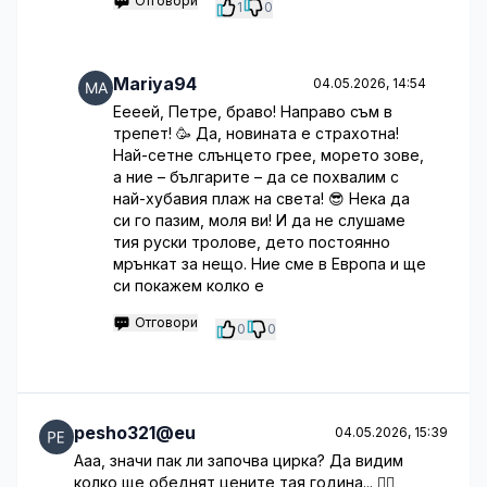
Отговори
1
0
Mariya94
04.05.2026, 14:54
Еееей, Петре, браво! Направо съм в
трепет! 🥳 Да, новината е страхотна!
Най-сетне слънцето грее, морето зове,
а ние – българите – да се похвалим с
най-хубавия плаж на света! 😎 Нека да
си го пазим, моля ви! И да не слушаме
тия руски тролове, дето постоянно
мрънкат за нещо. Ние сме в Европа и ще
си покажем колко е
Отговори
0
0
pesho321@eu
04.05.2026, 15:39
Ааа, значи пак ли започва цирка? Да видим
колко ще обеднят цените тая година... 🤷‍♂️