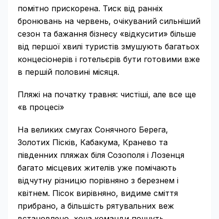
помітно прискорена. Тиск від ранніх
бронювань на червень, очікуваний сильніший
сезон та бажання бізнесу «відкусити» більше
від першої хвилі туристів змушують багатьох
концесіонерів і готельєрів бути готовими вже
в першій половині місяця.
Пляжі на початку травня: чистіші, але все ще
«в процесі»
На великих смугах Сонячного Берега,
Золотих Пісків, Кабакума, Кранево та
південних пляжах біля Созополя і Лозенця
багато місцевих жителів уже помічають
відчутну різницю порівняно з березнем і
квітнем. Пісок вирівняно, видиме сміття
прибрано, а більшість рятувальних веж
встановлено, хоча команди почнуть