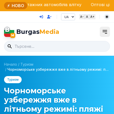
тажних автомобілів влітку
Оптові ціни: овочі та м
⚡
НОВО
A-
A
A+
B
Burgas
Media
M
Начало
/
Туризм
/
Чорноморське узбережжя вже в літньому режимі: п...
Туризм
Чорноморське
узбережжя вже в
літньому режимі: пляжі