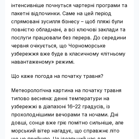
інтенсивніше почнуться чартерні програми та
пакетні відпочинки. Саме на цей період
спрямовані зусилля бізнесу – щоб пляжі були
повністю обладнані, а всі ключові заклади та
послуги працювали без перерв. До середини
червня очікується, що Чорноморське
узбережжя вже буде в класичному «літньому
навантаженому» режимі.
Що каже погода на початку травня?
Метеорологічна картина на початку травня
типово весняна: денні температури на
узбережжі в діапазоні 16–22 градусів, із
прохолоднішими вечорами та ночами. Дні
довші, сонце вже гріє помітно сильніше, але
морський вітер нагадує, що справжнє літо
ще не прийшло. Це ідеальний час для