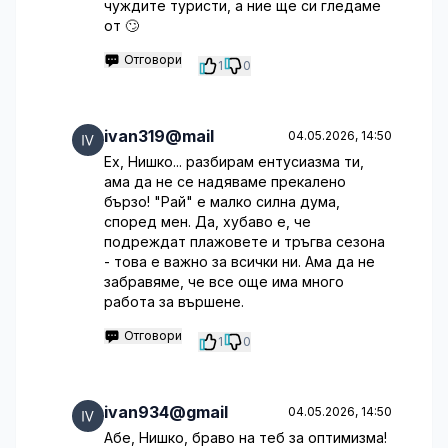
чуждите туристи, а ние ще си гледаме
от 🙄
Отговори
1
0
ivan319@mail
04.05.2026, 14:50
Ех, Нишко... разбирам ентусиазма ти,
ама да не се надяваме прекалено
бързо! "Рай" е малко силна дума,
според мен. Да, хубаво е, че
подреждат плажовете и тръгва сезона
- това е важно за всички ни. Ама да не
забравяме, че все още има много
работа за вършене.
Отговори
1
0
ivan934@gmail
04.05.2026, 14:50
Абе, Нишко, браво на теб за оптимизма!