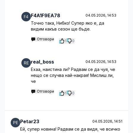
F4A1F9EA78
04.05.2026, 14:53
Точно така, Ни6ко! Супер яко е, да
видим какъв сезон ще бъде.
Отговори
1
0
real_boss
04.05.2026, 14:53
Ехаа, наистина ли? Радвам се да чуя, че
нещо се случва най-накрая! Мислиш ли,
че
Отговори
1
0
Petar23
04.05.2026, 14:51
Ей, супер новина! Радвам се да видя, че всичко