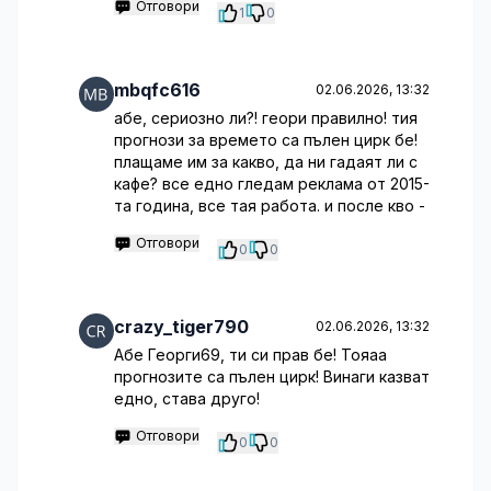
Отговори
1
0
mbqfc616
02.06.2026, 13:32
абе, сериозно ли?! геори правилно! тия
прогнози за времето са пълен цирк бе!
плащаме им за какво, да ни гадаят ли с
кафе? все едно гледам реклама от 2015-
та година, все тая работа. и после кво -
Отговори
0
0
crazy_tiger790
02.06.2026, 13:32
Абе Георги69, ти си прав бе! Тояaа
прогнозите са пълен цирк! Винаги казват
едно, става друго!
Отговори
0
0