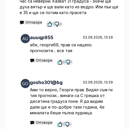
час са неверни. Казват 31 градуса - значи ще
духа вятър и ще вали като из ведро. Или пък ще
е 35 и ще се потим като прасета
Отговори
1
0
auuqp955
02.06.2026, 13:29
абе, георги69, прав си нацяло.
прогнозите... все тая
Отговори
0
1
gosho301@bg
02.06.2026, 13:29
Ами то верно, Георги прав. Видял съм ги
тия прогнози... винаги са С грешка от
десетина градуса поне. Я да видим
дали ще е по-добре тази година, 4е
миналата беше пълна лудница.
Отговори
1
1