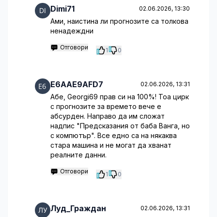
Dimi71
02.06.2026, 13:30
Ами, наистина ли прогнозите са толкова
ненадеждни
Отговори
1
0
E6AAE9AFD7
02.06.2026, 13:31
Абе, Georgi69 прав си на 100%! Тоа цирк
с прогнозите за времето вече е
абсурден. Направо да им сложат
надпис "Предсказания от баба Ванга, но
с компютър". Все едно са на някаква
стара машина и не могат да хванат
реалните данни.
Отговори
1
0
Луд_Граждан
02.06.2026, 13:31