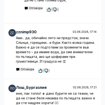
да не стане голяма буря,
Отговори
1
0
zznimp930
02.06.2026, 17:14
Ами... да, обичайно лято ни предстои, значи.
Слънце, горещини... и бури. Както всяка година.
Важно е да се подготвим за промените във
времето – да имаме вода, да сме внимателни
по пътищата, ако ще шофираме при
гръмотевици. 31 градуса не 👏
Отговори
1
1
Лош_Бургазлия
02.06.2026, 17:21
еее, пак топло! ☀️ дано бурите не са тежки, че
да не стане беля някаква по пътищата. важно е
да сте нащрек хората! 👍🏻