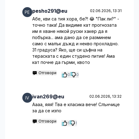
pesho291@eu
02.06.2026, 13:31
Абе, кви са тия хора, бе?! 😂 "Пак ли?" -
точно така! Да видиме кат прогнозата
им я хване някой руски хакер да я
побърка... ама дано да се разминем
само с малък дъжд и некво прохладно.
31 градуса? Яко, ще си цъфна на
тераската с един студено питие! Ама
кат почне да гърми, квото
Отговори
0
0
ivan269@eu
02.06.2026, 13:32
Аааа, яяя! Тва е класика вече! Слънчице
за да се изпо
Отговори
1
1