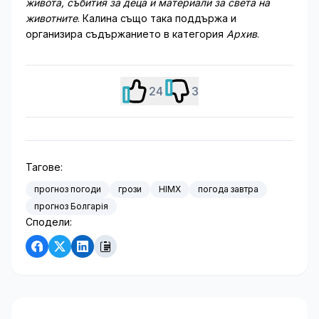
живота, събития за деца и материали за света на
животните
. Калина също така поддържа и
организира съдържанието в категория
Архив
.
24
3
Тагове:
прогноз погоди
грози
НІМХ
погода завтра
прогноз Болгарія
Сподели: