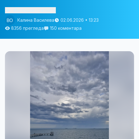
Изслушай статията
Калина Василева
02.06.2026 • 13:23
8356 прегледа
150 коментара