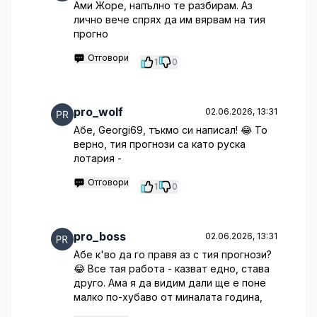
Ами Жоре, напълно те разбирам. Аз
лично вече спрях да им вярвам на тия
прогно
Отговори
1
0
pro_wolf
02.06.2026, 13:31
Абе, Georgi69, тъкмо си написал! 😂 То
верно, тия прогнози са като руска
лотария -
Отговори
1
0
pro_boss
02.06.2026, 13:31
Абе к'во да го правя аз с тия прогнози?
😂 Все тая работа - казват едно, става
друго. Ама я да видим дали ще е поне
малко по-хубаво от миналата година,