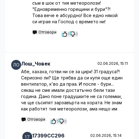
съм в шок от тия метеоролози!
"Едновременно горещини и бури"?!
Това вече е абсурдно! Все едно някой
си играе на Господ с времето ни!
Отговори
1
0
Лош_Човек
02.06.2026, 15:11
Абе, хахаха, готви ни се за цирк! 31 градуса?!
Сериозно ли? Ще трябва да си купя още един
вентилатор, к'во да праа. И после - бури...
сякаш не сме имали достатъчно бели тази
година. Дано поне градушките не са големки,
че ще съсипят зарзавърта на хората. Не знам
как работят тия метеоролози, ама нещо им
Отговори
1
0
17399CC296
02.06.2026, 15:14