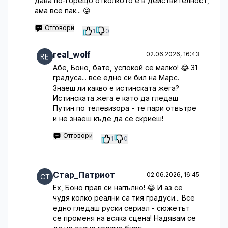
дава по-горещо отколкото е в действителност,
ама все пак... 😜
Отговори
1
0
real_wolf
02.06.2026, 16:43
Абе, Боно, бате, успокой се малко! 😂 31
градуса... все едно си бил на Марс.
Знаеш ли какво е истинската жега?
Истинската жега е като да гледаш
Путин по телевизора - те пари отвътре
и не знаеш къде да се скриеш!
Отговори
1
0
Стар_Патриот
02.06.2026, 16:45
Ех, Боно прав си напълно! 😂 И аз се
чудя колко реални са тия градуси... Все
едно гледаш руски сериал - сюжетът
се променя на всяка сцена! Надявам се