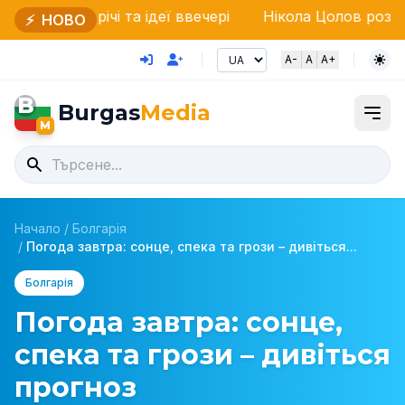
чі та ідеї ввечері
Нікола Цолов розкрив секрети Re
⚡
НОВО
A-
A
A+
B
Burgas
Media
M
Начало
/
Болгарія
/
Погода завтра: сонце, спека та грози – дивіться...
Болгарія
Погода завтра: сонце,
спека та грози – дивіться
прогноз