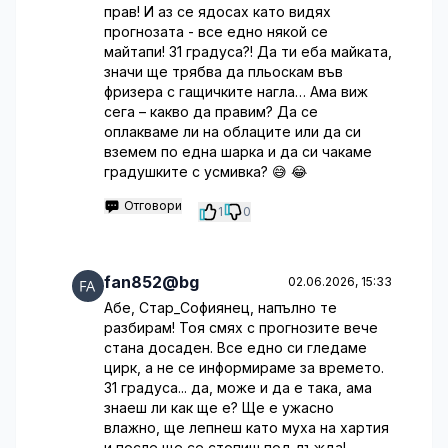
прав! И аз се ядосах като видях
прогнозата - все едно някой се
майтапи! 31 градуса?! Да ти еба майката,
значи ще трябва да пльоскам във
фризера с гащичките нагла… Ама виж
сега – какво да правим? Да се
оплакваме ли на облаците или да си
вземем по една шарка и да си чакаме
градушките с усмивка? 😅 😂
Отговори
1
0
fan852@bg
02.06.2026, 15:33
Абе, Стар_Софиянец, напълно те
разбирам! Тоя смях с прогнозите вече
стана досаден. Все едно си гледаме
цирк, а не се информираме за времето.
31 градуса... да, може и да е така, ама
знаеш ли как ще е? Ще е ужасно
влажно, ще лепнеш като муха на хартия
и после ще се стопиш под дъжда!