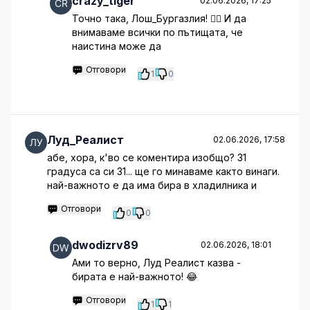
crazy_tiger
02.06.2026, 17:25
Точно така, Лош_Бургазлия! 👍🏻 И да
внимаваме всички по пътищата, че
наистина може да
Отговори
1
0
Луд_Реалист
02.06.2026, 17:58
абе, хора, к'во се коментира изобщо? 31
градуса са си 31... ще го минаваме както винаги.
най-важното е да има бира в хладилника и
Отговори
0
0
dwodizrv89
02.06.2026, 18:01
Ами то верно, Луд Реалист казва -
бирата е най-важното! 😂
Отговори
1
1