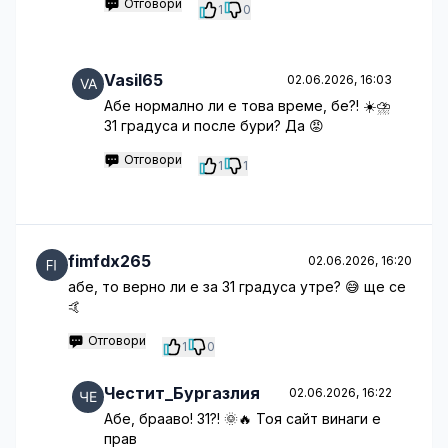
Отговори
1
0
Vasil65
02.06.2026, 16:03
Абе нормално ли е това време, бе?! ☀️⛈️
31 градуса и после бури? Да 😡
Отговори
1
1
fimfdx265
02.06.2026, 16:20
абе, то верно ли е за 31 градуса утре? 😅 ще се
🤙
Отговори
1
0
Честит_Бургазлия
02.06.2026, 16:22
Абе, брааво! 31?! 🌞🔥 Тоя сайт винаги е
прав