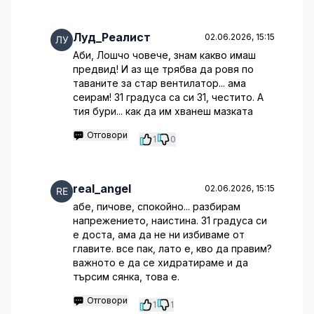
Луд_Реалист
02.06.2026, 15:15
Аби, Лошчо човече, знам какво имаш
предвид! И аз ще трябва да ровя по
таваните за стар вентилатор... ама
сеирам! 31 градуса са си 31, честито. А
тия бури... как да им хванеш мазката
Отговори
1
0
real_angel
02.06.2026, 15:15
абе, пичове, спокойно... разбирам
напрежението, наистина. 31 градуса си
е доста, ама да не ни избиваме от
главите. все пак, лато е, кво да правим?
важното е да се хидратираме и да
търсим сянка, това е.
Отговори
1
1