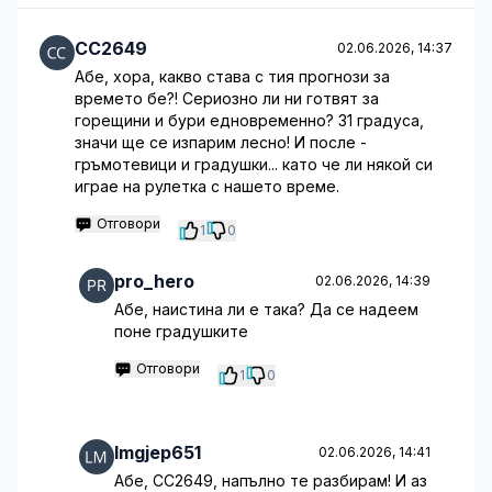
CC2649
02.06.2026, 14:37
Абе, хора, какво става с тия прогнози за
времето бе?! Сериозно ли ни готвят за
горещини и бури едновременно? 31 градуса,
значи ще се изпарим лесно! И после -
гръмотевици и градушки... като че ли някой си
играе на рулетка с нашето време.
Отговори
1
0
pro_hero
02.06.2026, 14:39
Абе, наистина ли е така? Да се надеем
поне градушките
Отговори
1
0
lmgjep651
02.06.2026, 14:41
Абе, CC2649, напълно те разбирам! И аз