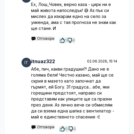
Ех, Лош_Човек, верно каза - цирк ни е
май живота напоследък! 😅 Аз пък си
мислех да изкарам едно на село за
уикенда, ама с тая прогноза не знам как
ще стане. И
Отговори
1
0
itnuaz322
02.06.2026, 15:14
Абе, пич, какви градушки?! Дано не е
голяма беля! Честно казано, май ще се
скрия в мазето като започнат да
гърмят, ей Богу. 31 градуса... абе, яки
горещини предстоят, направо си
представям как улиците ще са празни
през деня. Аз лично вече си обмислям
да си взема една шапка с вентилатор -
май е единственото спасение 🤙
Отговори
0
0