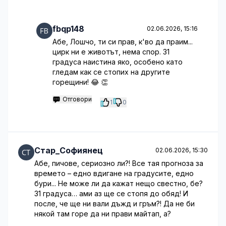
fbqp148
02.06.2026, 15:16
Абе, Лошчо, ти си прав, к'во да праим...
цирк ни е животът, нема спор. 31
градуса наистина яко, особено като
гледам как се стопих на другите
горещини! 😂 👏
Отговори
1
0
Стар_Софиянец
02.06.2026, 15:30
Абе, пичове, сериозно ли?! Все тая прогноза за
времето – едно вдигане на градусите, едно
бури... Не може ли да кажат нещо свестно, бе?
31 градуса… ами аз ще се стопя до обяд! И
после, че ще ни вали дъжд и гръм?! Да не би
някой там горе да ни прави майтап, а?