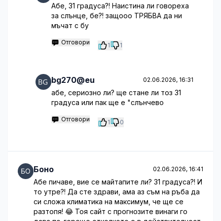
Абе, 31 градуса?! Наистина ли говореха
за слънце, бе?! защооо ТРЯБВА да ни
мъчат с бу
Отговори
1
1
bg270@eu
02.06.2026, 16:31
абе, сериозно ли? ще стане ли тоз 31
градуса или пак ще е "слънчево
Отговори
1
0
Боно
02.06.2026, 16:41
Абе пичаве, вие се майтапите ли? 31 градуса?! И
то утре?! Да сте здрави, ама аз съм на ръба да
си сложа климатика на максимум, че ще се
разтопя! 😂 Тоя сайт с прогнозите винаги го