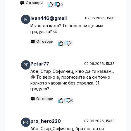
Отговори
1
0
ivan446@gmail
02.06.2026, 15:31
И кво да кажа? То верно ли ще има
градушка? 😬
Отговори
1
1
Petar77
02.06.2026, 15:33
Абе, Стар_Софиянец, к'во да ти казвам...
😂 То верно е, прогнозите са си точно
колкото часовник без стрелка. 31
градуса?
Отговори
1
0
pro_hero220
02.06.2026, 15:33
Абе, Стар_Софиянец, братле, да си