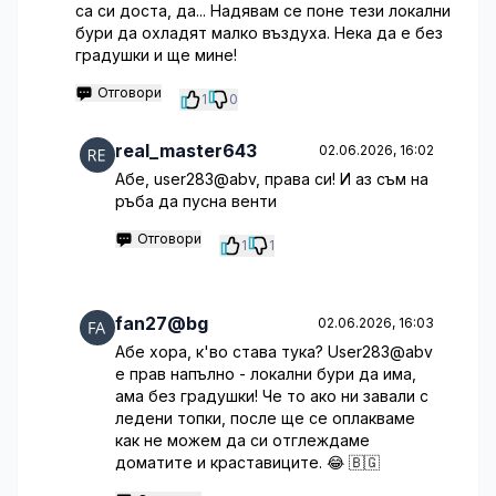
са си доста, да... Надявам се поне тези локални
бури да охладят малко въздуха. Нека да е без
градушки и ще мине!
Отговори
1
0
real_master643
02.06.2026, 16:02
Абе, user283@abv, права си! И аз съм на
ръба да пусна венти
Отговори
1
1
fan27@bg
02.06.2026, 16:03
Абе хора, к'во става тука? User283@abv
е прав напълно - локални бури да има,
ама без градушки! Че то ако ни завали с
ледени топки, после ще се оплакваме
как не можем да си отглеждаме
доматите и краставиците. 😂 🇧🇬