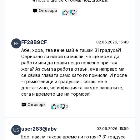
Отговори
1
1
FF28B9CF
02.06.2026, 15:40
Абе, хора, тва вече май е ташак! 31 градуса?!
Сериозно ли някой си мисли, че ще може да
работи или да прави нещо полезно при тая
жега? Аз съм за работа отвън, ама направо ми
се свива главата само като го помисля. И после
- гръмотевици и градушки... сякаш не е
достатъчно, че инфлацията ни яде заплатите,
сега и времето ще ни тормози!
Отговори
0
0
user283@abv
02.06.2026, 15:59
Еее, пак ли такова време ни готвят? 31 градуса