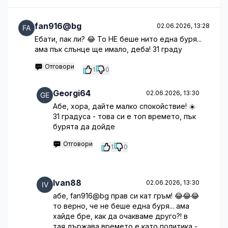
fan916@bg
02.06.2026, 13:28
Ебати, пак ли? 😂 То НЕ беше нито една буря...
ама пък слънце ще имало, деба! 31 граду
Отговори
1
0
Georgi64
02.06.2026, 13:30
Абе, хора, дайте малко спокойствие! ☀️
31 градуса - това си е топ времето, пък
бурята да дойде
Отговори
1
0
Ivan88
02.06.2026, 13:30
абе, fan916@bg прав си кат гръм! 😂😂😂
то верно, че не беше една буря... ама
хайде бре, как да очакваме друго?! в
тая държава времето е като политика -