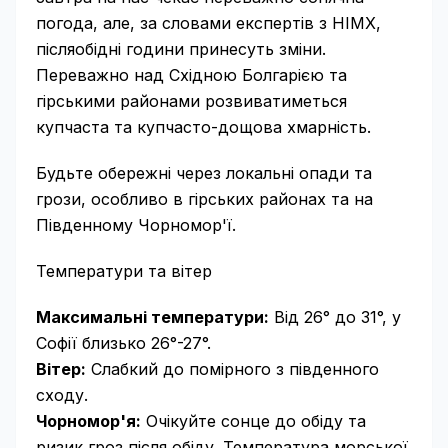
погода, але, за словами експертів з НІМХ,
післяобідні години принесуть зміни.
Переважно над Східною Болгарією та
гірськими районами розвиватиметься
купчаста та купчасто-дощова хмарність.
Будьте обережні через локальні опади та
грози, особливо в гірських районах та на
Південному Чорномор'ї.
Температури та вітер
Максимальні температури:
Від 26° до 31°, у
Софії близько 26°-27°.
Вітер:
Слабкий до помірного з південного
сходу.
Чорномор'я:
Очікуйте сонце до обіду та
ризик гроз після обіду. Температура морської