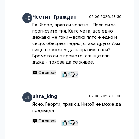
Честит_Граждан
02.06.2026, 13:30
Ех, Жоре, прав си човече… Прав си за
прогнозите тия. Като чета, все едно
дежавю ме гони – всяко лято е едно и
също: обещават едно, става друго. Ама
нищо не можем да направим, нали?
Времето си е времето, слънце или
дъжд - трябва да се живее.
Отговори
1
0
ultra_king
02.06.2026, 13:30
Ясно, Георги, прав си. Никой не може да
предвиди
Отговори
1
0