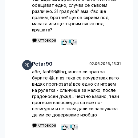
обещават едно, случва се съвсем
различно. 31 градуса? ама к'во ще
правим, братче? ще се скрием под
масата или ще търсим сянка под
крушата?
Отговори
1
0
Petar90
02.06.2026, 13:31
абе, fan916@bg, много си прав за
бурите 😂. и аз така се почувствах като
видях прогнозата! все едно си играем
на рулетка - слънчице за малко, после
градоносен дъжд... честно казано, тези
прогнози напоследък са все по-
несигурни и не знам дали си заслужава
да им се доверяваме изобщо
Отговори
0
0