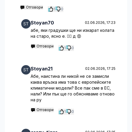
Отговори
1
0
Stoyan70
02.06.2026, 17:23
абе, яки градушки ще ни изкарат колата
на старо, ясно е. 🤦‍♂️ д 😡
Отговори
1
0
Stoyan21
02.06.2026, 17:25
Абе, наистина ли никой не се замисли
каква връзка има това с европейските
климатични модели? Все пак сме в ЕС,
нали? Или пък ще го обясняваме отново
на ру
Отговори
1
0