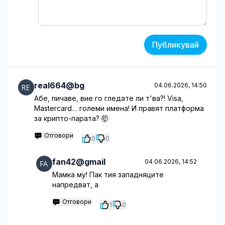
Публикувай
real664@bg
04.06.2026, 14:50
Абе, пичаве, вие го гледате ли т'ва?! Visa,
Mastercard… големи имена! И правят платформа
за крипто-парата? 🤯
Отговори
0
0
fan42@gmail
04.06.2026, 14:52
Мамка му! Пак тия западняците
напредват, а
Отговори
1
0