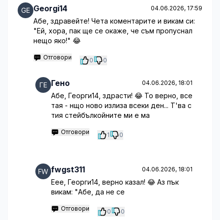
Georgi14
04.06.2026, 17:59
Абе, здравейте! Чета коментарите и викам си:
"Ей, хора, пак ще се окаже, че съм пропуснал
нещо яко!" 😂
Отговори
0
0
Гено
04.06.2026, 18:01
Абе, Георги14, здрасти! 😂 То верно, все
тая - нщо ново излиза всеки ден... Т'ва с
тия стейбълкойните ми е ма
Отговори
1
0
fwgst311
04.06.2026, 18:01
Еее, Георги14, верно казал! 😂 Аз пък
викам: "Абе, да не се
Отговори
0
0