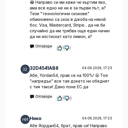
😂 Направо си ми кажи че къртим яко,
ама все едно не ни е за първи път, а?
Тези "технологични скокове"
обикновено са скок в джоба на някой
бос. Visa, Mastercard, Stripe... да не би
случайно да им трябва още един начин
да ни изстискат като лимон, а?
Отговори
1
1
32D4541AB8
04.06.2026, 17:23
Абе, Yordan54, прав се на 100%! 🤬 Тоя
"напредък" все тая докато ни обеднят
с тия такси! Дано поне ЕС да
Отговори
1
0
Нико
04.06.2026, 17:23
Абе Яордан54, брат, прав си! Направо