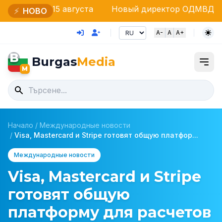
15 августа
Новый директор ОДМВД – Бургас: Ста
⚡
НОВО
A-
A
A+
B
Burgas
Media
M
Начало
/
Международные новости
/
Visa, Mastercard и Stripe готовят общую платфор...
Международные новости
Visa, Mastercard и Stripe
готовят общую
платформу для расчетов