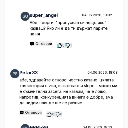
super_angel
04.06.2026, 18:02
Абе, Георги, "пропуснал си нещо яко"
казваш? Яко ли е да ти държат парите
на ня
Отговори
0
1
Petar33
04.06.2026, 18:08
абе, здравейте отново! честно казано, цялата
тая история с visa, mastercard и stripe… малко ми
е съмнителна засега. не казвам, че е лошо,
напротив, конкуренцията винаги е добре, ама
да видим накъде ще се развие.
Отговори
0
0
9BB586
04.06.2026, 18:10