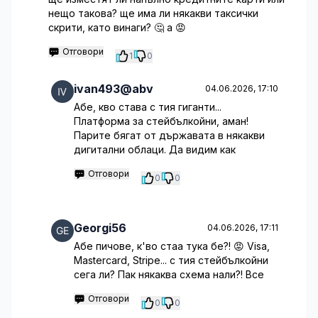
нещо такова? ще има ли някакви таксички
скрити, като винаги? 🤔 а 😡
Отговори
1
0
ivan493@abv
04.06.2026, 17:10
Абе, кво става с тия гиганти...
Платформа за стейбълкойни, аман!
Парите бягат от държавата в някакви
дигитални облаци. Да видим как
Отговори
0
0
Georgi56
04.06.2026, 17:11
Абе пичове, к'во стаа тука бе?! 😡 Visa,
Mastercard, Stripe... с тия стейбълкойни
сега ли? Пак някаква схема нали?! Все
Отговори
0
0