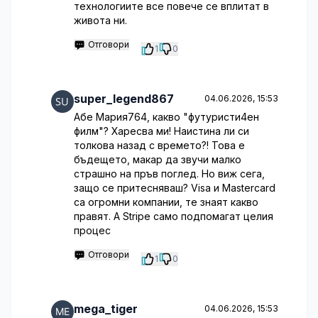
технологиите все повече се вплитат в
живота ни.
Отговори
1
0
super_legend867
04.06.2026, 15:53
Абе Мария764, какво "футуристи4ен
филм"? Харесва ми! Наистина ли си
толкова назад с времето?! Това е
бъдещето, макар да звучи малко
страшно на пръв поглед. Но виж сега,
защо се притесняваш? Visa и Mastercard
са огромни компании, те знаят какво
правят. А Stripe само подпомагат целия
процес
Отговори
1
0
mega_tiger
04.06.2026, 15:53