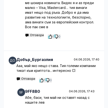
ме шокира новината. Видях я и аз преди
малко – Visa, Mastercard… тия винаги
имат нещо под ръка. Добро е да има
развитие на технологиите, безспорно,
ама винаги съм за европейския контрол.
Все пак сме в
Отговори
1
0
Добър_Бургазлия
04.06.2026, 17:40
Ааа, май яко нещо става. Тия големи компании
тикат към криптота... интересно 💥
Отговори
1
0
9FF8B0
04.06.2026, 17:43
Абе, баси, тия май ни оставят назад с
нашите лев