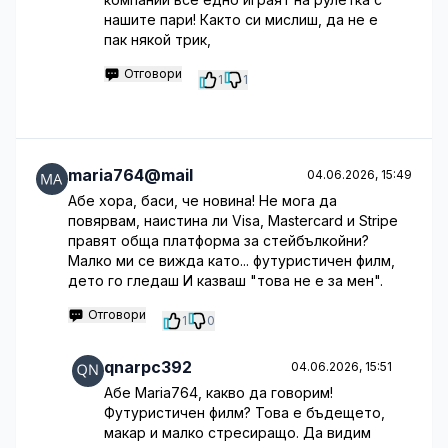
нашите пари! Както си мислиш, да не е
пак някой трик,
Отговори
1
1
maria764@mail
04.06.2026, 15:49
Абе хора, баси, че новина! Не мога да
повярвам, наистина ли Visa, Mastercard и Stripe
правят обща платформа за стейбълкойни?
Малко ми се вижда като... футуристичен филм,
дето го гледаш И казваш "това не е за мен".
Отговори
1
0
qnarpc392
04.06.2026, 15:51
Абе Maria764, какво да говорим!
Футуристичен филм? Това е бъдещето,
макар и малко стресиращо. Да видим