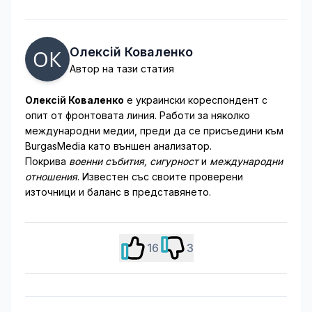
Олексій Коваленко
Автор на тази статия
Олексій Коваленко
е украински кореспондент с
опит от фронтовата линия. Работи за няколко
международни медии, преди да се присъедини към
BurgasMedia като външен анализатор.
Покрива
военни събития, сигурност
и
международни
отношения
. Известен със своите проверени
източници и баланс в представянето.
16
3