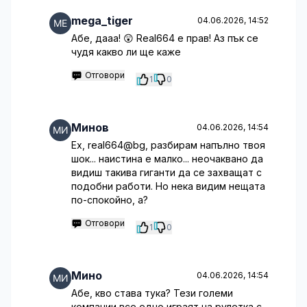
mega_tiger
04.06.2026, 14:52
Абе, дааа! 😲 Real664 е прав! Аз пък се
чудя какво ли ще каже
Отговори
1
0
Минов
04.06.2026, 14:54
Ех, real664@bg, разбирам напълно твоя
шок... наистина е малко... неочаквано да
видиш такива гиганти да се захващат с
подобни работи. Но нека видим нещата
по-спокойно, а?
Отговори
1
0
Мино
04.06.2026, 14:54
Абе, кво става тука? Тези големи
компании все едно играят на рулетка с