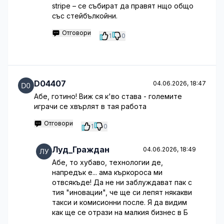
stripe – се събират да правят нщо общо
със стейбълкойни.
Отговори
1
0
D04407
04.06.2026, 18:47
Абе, готино! Виж ся к'во става - големите
играчи се хвърлят в тая работа
Отговори
1
0
Луд_Граждан
04.06.2026, 18:49
Абе, то хубаво, технологии де,
напредък е... ама къркороса ми
отвсякъде! Да не ни заблуждават пак с
тия "иновации", че ще си лепят някакви
такси и комисионни после. Я да видим
как ще се отрази на малкия бизнес в Б