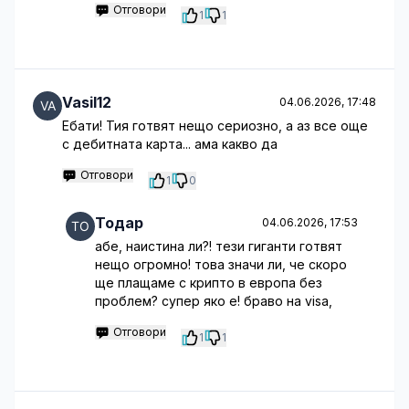
Отговори
1
1
Vasil12
04.06.2026, 17:48
Ебати! Тия готвят нещо сериозно, а аз все още
с дебитната карта... ама какво да
Отговори
1
0
Тодар
04.06.2026, 17:53
абе, наистина ли?! тези гиганти готвят
нещо огромно! това значи ли, че скоро
ще плащаме с крипто в европа без
проблем? супер яко е! браво на visa,
Отговори
1
1