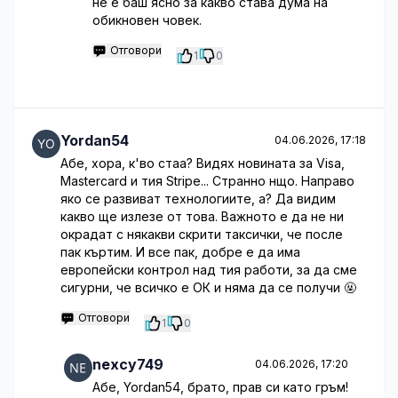
не е баш ясно за какво става дума на
обикновен човек.
Отговори
1
0
Yordan54
04.06.2026, 17:18
Абе, хора, к'во стаа? Видях новината за Visa,
Mastercard и тия Stripe... Странно нщо. Направо
яко се развиват технологиите, а? Да видим
какво ще излезе от това. Важното е да не ни
окрадат с някакви скрити таксички, че после
пак къртим. И все пак, добре е да има
европейски контрол над тия работи, за да сме
сигурни, че всичко е ОК и няма да се получи 🤬
Отговори
1
0
nexcy749
04.06.2026, 17:20
Абе, Yordan54, брато, прав си като гръм!