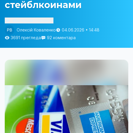
стейблкоинами
Изслушай статията
Олексій Коваленко
04.06.2026 • 14:48
3691 прегледа
92 коментара