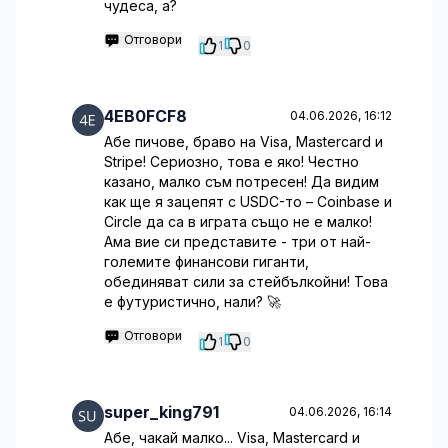
чудеса, а?
Отговори
1
0
4EB0FCF8
04.06.2026, 16:12
Абе пичове, браво на Visa, Mastercard и
Stripe! Сериозно, това е яко! Честно
казано, малко съм потресен! Да видим
как ще я зацепят с USDC-то – Coinbase и
Circle да са в играта също не е малко!
Ама вие си представите - три от най-
големите финансови гиганти,
обединяват сили за стейбълкойни! Това
е футуристично, нали? 🚀
Отговори
1
0
super_king791
04.06.2026, 16:14
Абе, чакай малко... Visa, Mastercard и