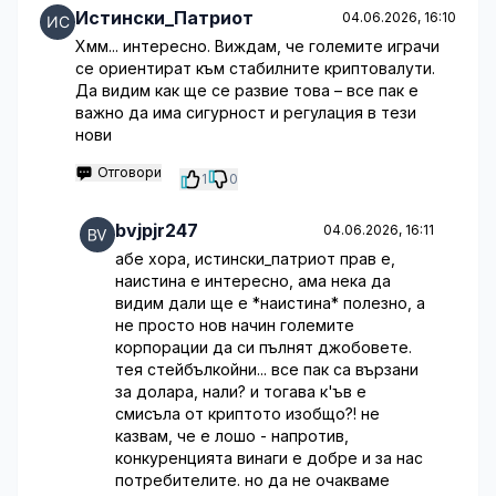
Истински_Патриот
04.06.2026, 16:10
Хмм... интересно. Виждам, че големите играчи
се ориентират към стабилните криптовалути.
Да видим как ще се развие това – все пак е
важно да има сигурност и регулация в тези
нови
Отговори
1
0
bvjpjr247
04.06.2026, 16:11
абе хора, истински_патриот прав е,
наистина е интересно, ама нека да
видим дали ще е *наистина* полезно, а
не просто нов начин големите
корпорации да си пълнят джобовете.
тея стейбълкойни... все пак са вързани
за долара, нали? и тогава к'ъв е
смисъла от криптото изобщо?! не
казвам, че е лошо - напротив,
конкуренцията винаги е добре и за нас
потребителите. но да не очакваме