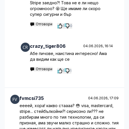
Stripe заедно?! Това не е ли нещо
огромнооо? 🤩 Ще имаме ли скоро
супер сигурни и бър
Отговори
1
0
crazy_tiger806
04.06.2026, 16:14
Абе пичове, наистина интересно! Ама
да видим как ще се
Отговори
1
1
fvmcsi735
04.06.2026, 17:09
еееей, хора! какво стаааа? 😳 visa, mastercard,
stripe... стейбълкойни?! сериозно ли??? не
разбирам много по тия технологии, да си
призная, ама звучи малко страшно и сложно. тия
ще изместят ли напълно кредитните карти или