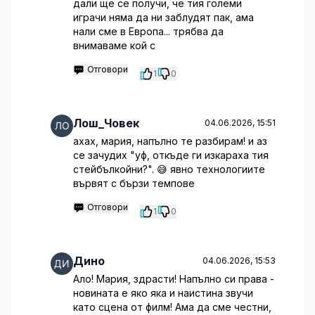
дали ще се получи, че тия големи
играчи няма да ни заблудят пак, ама
нали сме в Европа... трябва да
внимаваме кой с
Отговори
1
0
Лош_Човек
04.06.2026, 15:51
ахах, мария, напълно те разбирам! и аз
се зачудих "уф, откъде ги изкараха тия
стейбълкойни?". 😅 явно технологиите
вървят с бързи темпове
Отговори
1
0
Дино
04.06.2026, 15:53
Ало! Мария, здрасти! Напълно си права -
новината е яко яка и наистина звучи
като сцена от филм! Ама да сме честни,