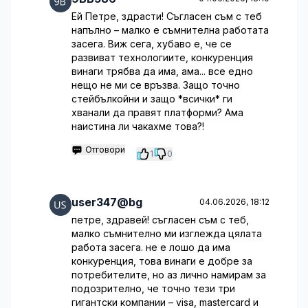
Ей Петре, здрасти! Съгласен съм с теб
напълно – малко е съмнителна работата
засега. Виж сега, хубаво е, че се
развиват технологиите, конкуренция
винаги трябва да има, ама... все едно
нещо не ми се връзва. Защо точно
стейбълкойни и защо *всички* ги
хванали да правят платформи? Ама
наистина ли чакахме това?!
Отговори
1
0
user347@bg
04.06.2026, 18:12
петре, здравей! съгласен съм с теб,
малко съмнително ми изглежда цялата
работа засега. не е лошо да има
конкуренция, това винаги е добре за
потребителите, но аз лично намирам за
подозрително, че точно тези три
гигантски компании – visa, mastercard и