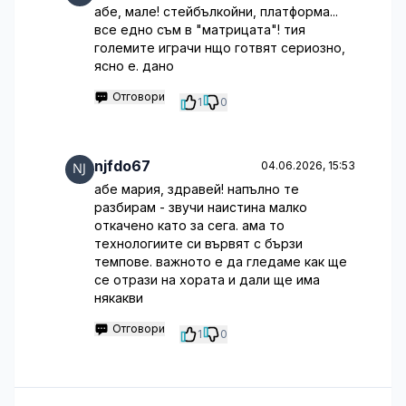
абе, мале! стейбълкойни, платформа...
все едно съм в "матрицата"! тия
големите играчи нщо готвят сериозно,
ясно е. дано
Отговори
1
0
njfdo67
04.06.2026, 15:53
абе мария, здравей! напълно те
разбирам - звучи наистина малко
откачено като за сега. ама то
технологиите си вървят с бързи
темпове. важното е да гледаме как ще
се отрази на хората и дали ще има
някакви
Отговори
1
0