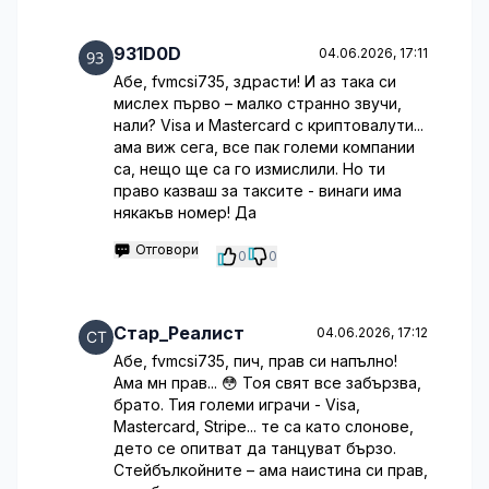
931D0D
04.06.2026, 17:11
Абе, fvmcsi735, здрасти! И аз така си
мислех първо – малко странно звучи,
нали? Visa и Mastercard с криптовалути...
ама виж сега, все пак големи компании
са, нещо ще са го измислили. Но ти
право казваш за таксите - винаги има
някакъв номер! Да
Отговори
0
0
Стар_Реалист
04.06.2026, 17:12
Абе, fvmcsi735, пич, прав си напълно!
Ама мн прав... 😳 Тоя свят все забързва,
брато. Тия големи играчи - Visa,
Mastercard, Stripe... те са като слонове,
дето се опитват да танцуват бързо.
Стейбълкойните – ама наистина си прав,