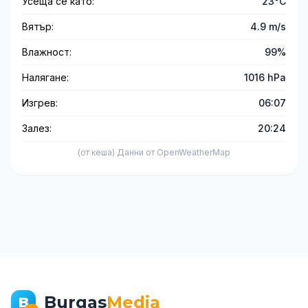
Усеща се като:
23°C
Вятър:
4.9 m/s
Влажност:
99%
Налягане:
1016 hPa
Изгрев:
06:07
Залез:
20:24
(от кеша) Данни от OpenWeatherMap
Burgas
Media
B