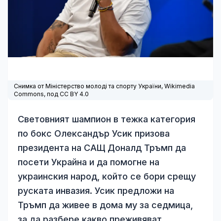
Снимка от Міністерство молоді та спорту України,
Wikimedia
Commons
, под
CC BY 4.0
Световният шампион в тежка категория
по бокс Олександър Усик призова
президента на САЩ Доналд Тръмп да
посети Украйна и да помогне на
украинския народ, който се бори срещу
руската инвазия. Усик предложи на
Тръмп да живее в дома му за седмица,
за да разбере какво преживяват