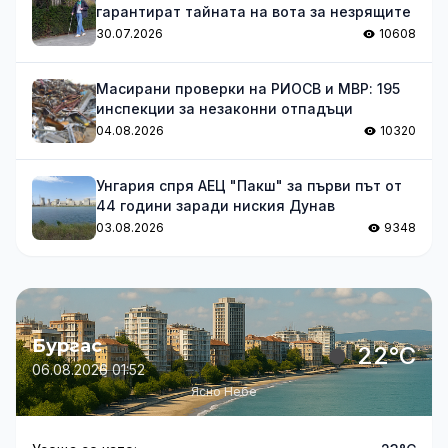
гарантират тайната на вота за незрящите
30.07.2026
10608
Масирани проверки на РИОСВ и МВР: 195
инспекции за незаконни отпадъци
04.08.2026
10320
Унгария спря АЕЦ "Пакш" за първи път от
44 години заради ниския Дунав
03.08.2026
9348
Бургас
22°C
06.08.2026 01:52
Ясно Небе