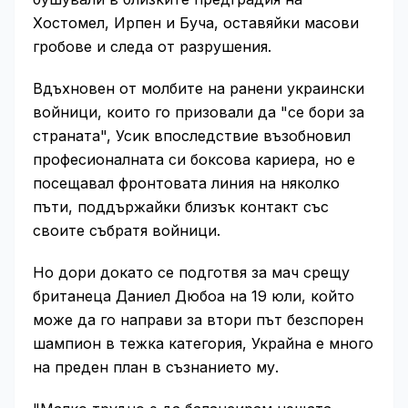
Хостомел, Ирпен и Буча, оставяйки масови
гробове и следа от разрушения.
Вдъхновен от молбите на ранени украински
войници, които го призовали да "се бори за
страната", Усик впоследствие възобновил
професионалната си боксова кариера, но е
посещавал фронтовата линия на няколко
пъти, поддържайки близък контакт със
своите събратя войници.
Но дори докато се подготвя за мач срещу
британеца Даниел Дюбоа на 19 юли, който
може да го направи за втори път безспорен
шампион в тежка категория, Украйна е много
на преден план в съзнанието му.