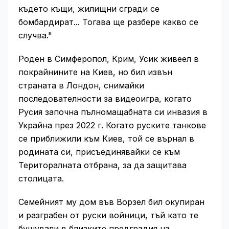
където къщи, жилищни сгради се
бомбардират... Тогава ще разбере какво се
случва."
Роден в Симферопол, Крим, Усик живеел в
покрайнините на Киев, но бил извън
страната в Лондон, снимайки
последователности за видеоигра, когато
Русия започна пълномащабната си инвазия в
Украйна през 2022 г. Когато руските танкове
се приближили към Киев, той се върнал в
родината си, присъединявайки се към
Територалната отбрана, за да защитава
столицата.
Семейният му дом във Ворзел бил окупиран
и разграбен от руски войници, тъй като те
бушували в близките предградия на