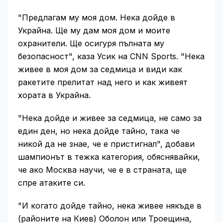
"Предлагам му моя дом. Нека дойде в
Украйна. Ще му дам моя дом и моите
охранители. Ще осигуря пълната му
безопасност", каза Усик на CNN Sports. "Нека
живее в моя дом за седмица и види как
ракетите прелитат над него и как живеят
хората в Украйна.
"Нека дойде и живее за седмица, не само за
един ден, но нека дойде тайно, така че
никой да не знае, че е пристигнал", добави
шампионът в тежка категория, обяснявайки,
че ако Москва научи, че е в страната, ще
спре атаките си.
"И когато дойде тайно, нека живее някъде в
(районите на Киев) Оболон или Троещина,