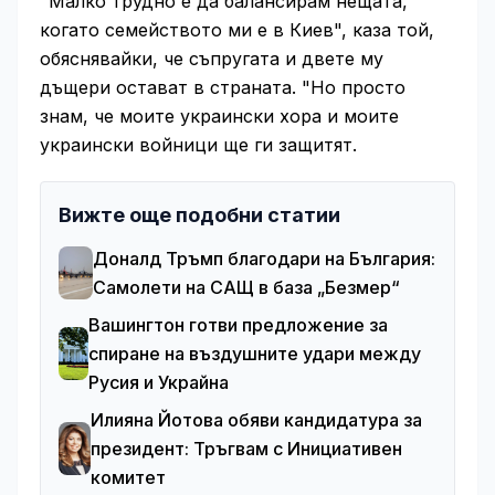
"Малко трудно е да балансирам нещата,
когато семейството ми е в Киев", каза той,
обяснявайки, че съпругата и двете му
дъщери остават в страната. "Но просто
знам, че моите украински хора и моите
украински войници ще ги защитят.
Вижте още подобни статии
Доналд Тръмп благодари на България:
Самолети на САЩ в база „Безмер“
Вашингтон готви предложение за
спиране на въздушните удари между
Русия и Украйна
Илияна Йотова обяви кандидатура за
президент: Тръгвам с Инициативен
комитет