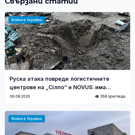
Свързани статии
Война в Украйна
Руска атака повреди логистичните
центрове на „Сілпо“ и NOVUS: има
загинали
06.08.2026
358 прегледа
Война в Украйна