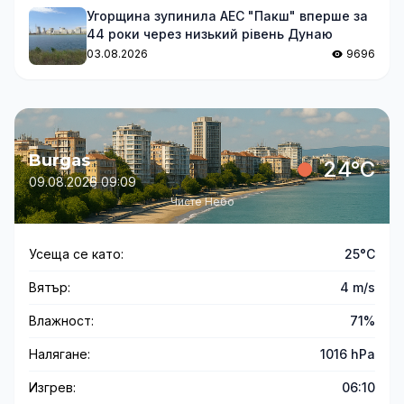
Угорщина зупинила АЕС "Пакш" вперше за
44 роки через низький рівень Дунаю
03.08.2026
9696
Burgas
24°C
09.08.2026 09:09
Чисте Небо
Усеща се като:
25°C
Вятър:
4 m/s
Влажност:
71%
Налягане:
1016 hPa
Изгрев:
06:10