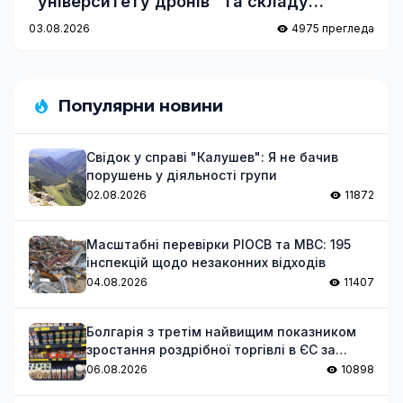
"університету дронів" та складу
Wildberries
03.08.2026
4975 прегледа
Популярни новини
Свідок у справі "Калушев": Я не бачив
порушень у діяльності групи
02.08.2026
11872
Масштабні перевірки РІОСВ та МВС: 195
інспекцій щодо незаконних відходів
04.08.2026
11407
Болгарія з третім найвищим показником
зростання роздрібної торгівлі в ЄС за
червень
06.08.2026
10898