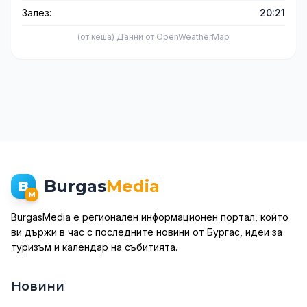
Залез:
20:21
(от кеша) Данни от OpenWeatherMap
Burgas
Media
B
M
BurgasMedia е регионален информационен портал, който
ви държи в час с последните новини от Бургас, идеи за
туризъм и календар на събитията.
Новини