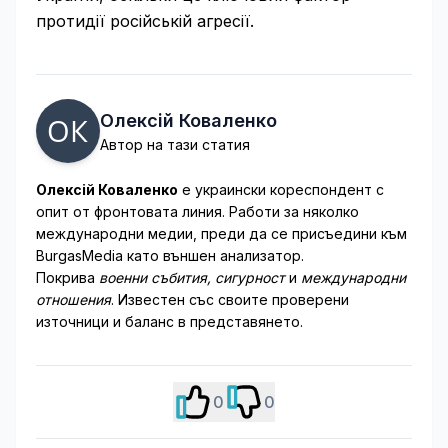
протидії російській агресії.
Олексій Коваленко
Автор на тази статия
Олексій Коваленко
е украински кореспондент с
опит от фронтовата линия. Работи за няколко
международни медии, преди да се присъедини към
BurgasMedia като външен анализатор.
Покрива
военни събития, сигурност
и
международни
отношения
. Известен със своите проверени
източници и баланс в представянето.
0
0