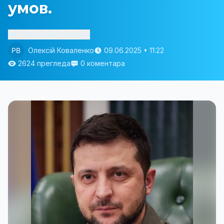
умов.
Изслушай статията
Олексій Коваленко
09.06.2025 • 11:22
2624 прегледа
0 коментара