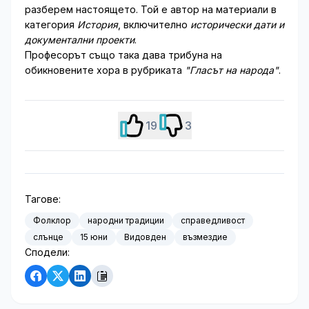
разберем настоящето. Той е автор на материали в
категория
История
, включително
исторически дати и
документални проекти
.
Професорът също така дава трибуна на
обикновените хора в рубриката
"Гласът на народа"
.
19
3
Тагове:
Фолклор
народни традиции
справедливост
слънце
15 юни
Видовден
възмездие
Сподели: