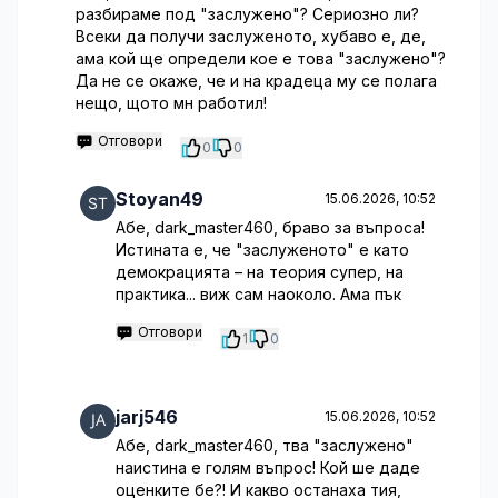
разбираме под "заслужено"? Сериозно ли?
Всеки да получи заслуженото, хубаво е, де,
ама кой ще определи кое е това "заслужено"?
Да не се окаже, че и на крадеца му се полага
нещо, щото мн работил!
Отговори
0
0
Stoyan49
15.06.2026, 10:52
Абе, dark_master460, браво за въпроса!
Истината е, че "заслуженото" е като
демокрацията – на теория супер, на
практика... виж сам наоколо. Ама пък
Отговори
1
0
jarj546
15.06.2026, 10:52
Абе, dark_master460, тва "заслужено"
наистина е голям въпрос! Кой ше даде
оценките бе?! И какво останаха тия,