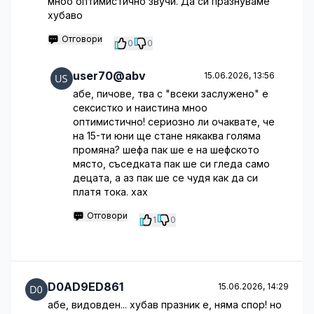
мноо оптимистично звучи. Да си празнуваме
хубаво
Отговори
0
0
user70@abv
15.06.2026, 13:56
абе, пичове, тва с "всеки заслужено" е
сексистко и наистина мноо
оптимистично! сериозно ли очаквате, че
на 15-ти юни ще стане някаква голяма
промяна? шефа пак ше е на шефското
място, съседката пак ше си гледа само
децата, а аз пак ше се чудя как да си
платя тока. хах
Отговори
1
0
D0AD9ED861
15.06.2026, 14:29
абе, видовден... хубав празник е, няма спор! но