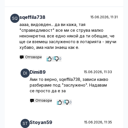
sqeffila738
15.06.2026, 11:31
аааа, видовден... да ви кажа, тая
"справедливост" все ми се струва малко
неконкретна. все едно някой да ти обещае, че
ще си вземеш заслуженото в лотарията - звучи
хубаво, ама нали знаеш как е.
Отговори
1
0
Dimi89
15.06.2026, 11:33
Ами то верно, sqeffila738, зависи какво
разбираме под "заслужено". Надавам
се просто да е за
Отговори
1
0
Stoyan59
15.06.2026, 11:35