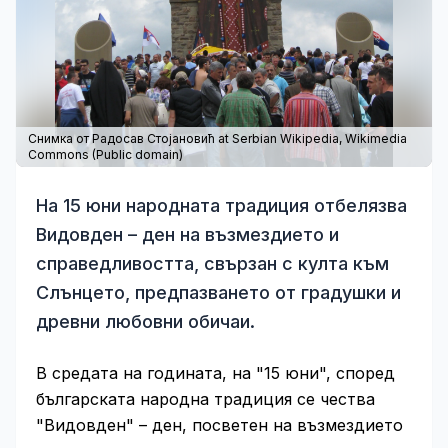
Снимка от Радосав Стојановић at Serbian Wikipedia,
Wikimedia
Commons
(Public domain)
На 15 юни народната традиция отбелязва
Видовден – ден на възмездието и
справедливостта, свързан с култа към
Слънцето, предпазването от градушки и
древни любовни обичаи.
В средата на годината, на "15 юни", според
българската народна традиция се чества
"Видовден" – ден, посветен на възмездието