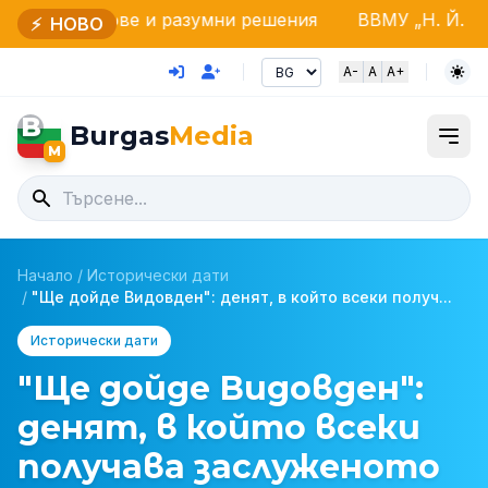
ве и разумни решения
ВВМУ „Н. Й. Вапцаров“ произ
⚡
НОВО
A-
A
A+
B
Burgas
Media
M
Начало
/
Исторически дати
/
"Ще дойде Видовден": денят, в който всеки получ...
Исторически дати
"Ще дойде Видовден":
денят, в който всеки
получава заслуженото