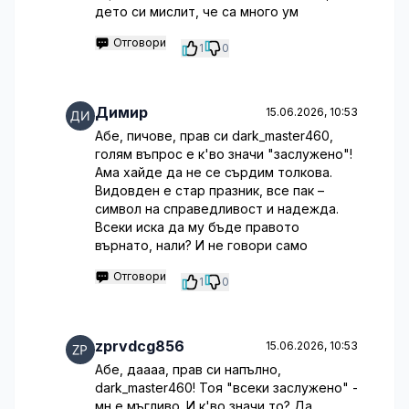
дето си мислит, че са много ум
Отговори
1
0
Димир
15.06.2026, 10:53
Абе, пичове, прав си dark_master460,
голям въпрос е к'во значи "заслужено"!
Ама хайде да не се сърдим толкова.
Видовден е стар празник, все пак –
символ на справедливост и надежда.
Всеки иска да му бъде правото
върнато, нали? И не говори само
Отговори
1
0
zprvdcg856
15.06.2026, 10:53
Абе, даааа, прав си напълно,
dark_master460! Тоя "всеки заслужено" -
мн е мъгливо. И к'во значи то? Да