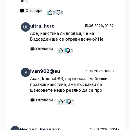
нас,
Отговори
0
0
ultra_hero
15.06.2026, 10:32
Абе, наистина ли вярваш, че на
Видовден ще се оправи всичко? Не
Отговори
1
0
ivan962@eu
15.06.2026, 10:33
Ахах, koioau986, верно каза! Бабешки
празник наистина, ама пък какви са
шансовете нещо реално да се про
Отговори
0
0
Честит_Реалист
15.06.2026, 10:47