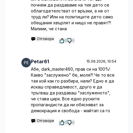
почнем да раздаваме на тия дето се
облагодетелстват от връзки, а не от
труд ли? Или на политиците дето само
обещания хвърлят и нищо не правят?!
Малиии, че стана
Отговори
1
0
Petar61
15.06.2026, 10:54
Абе, dark_master460, прав си на 100%!
Какво "заслужено" бе, моля?! Че то все
тая кой как го разбира, нали? Едно е да
искаш справедливост, друго е да
тръгваш да раздаваш "заслуженото",
че става цирк. Все едно руските
пропагандисти да ни обясняват за
демокрация и свобода - майтап са го
Отговори
1
0