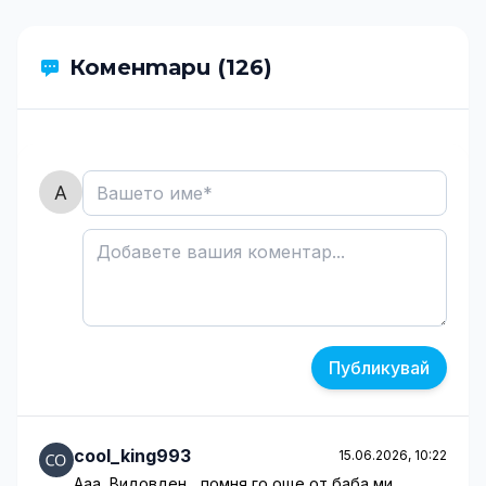
Коментари (126)
Публикувай
cool_king993
15.06.2026, 10:22
Ааа, Видовден... помня го още от баба ми.