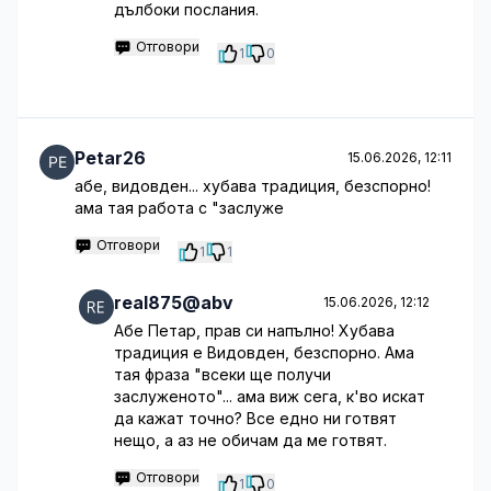
дълбоки послания.
Отговори
1
0
Petar26
15.06.2026, 12:11
абе, видовден... хубава традиция, безспорно!
ама тая работа с "заслуже
Отговори
1
1
real875@abv
15.06.2026, 12:12
Абе Петар, прав си напълно! Хубава
традиция е Видовден, безспорно. Ама
тая фраза "всеки ще получи
заслуженото"... ама виж сега, к'во искат
да кажат точно? Все едно ни готвят
нещо, а аз не обичам да ме готвят.
Отговори
1
0