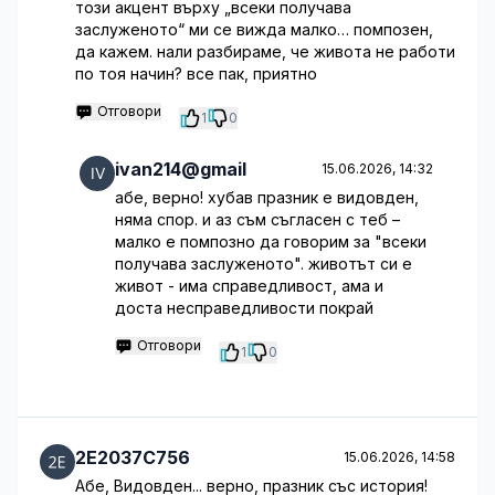
този акцент върху „всеки получава
заслуженото“ ми се вижда малко… помпозен,
да кажем. нали разбираме, че живота не работи
по тоя начин? все пак, приятно
Отговори
1
0
ivan214@gmail
15.06.2026, 14:32
абе, верно! хубав празник е видовден,
няма спор. и аз съм съгласен с теб –
малко е помпозно да говорим за "всеки
получава заслуженото". животът си е
живот - има справедливост, ама и
доста несправедливости покрай
Отговори
1
0
2E2037C756
15.06.2026, 14:58
Абе, Видовден... верно, празник със история!