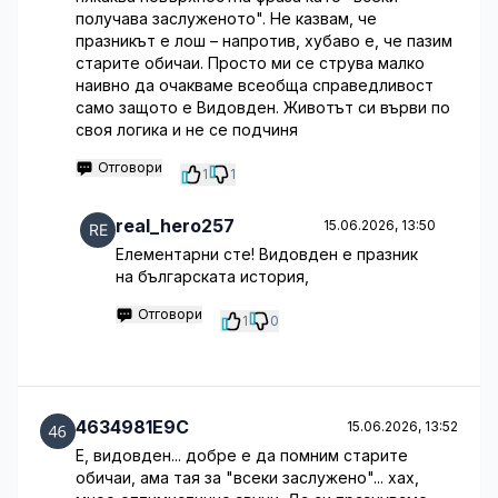
получава заслуженото". Не казвам, че
празникът е лош – напротив, хубаво е, че пазим
старите обичаи. Просто ми се струва малко
наивно да очакваме всеобща справедливост
само защото е Видовден. Животът си върви по
своя логика и не се подчиня
Отговори
1
1
real_hero257
15.06.2026, 13:50
Елементарни сте! Видовден е празник
на българската история,
Отговори
1
0
4634981E9C
15.06.2026, 13:52
Е, видовден... добре е да помним старите
обичаи, ама тая за "всеки заслужено"... хах,