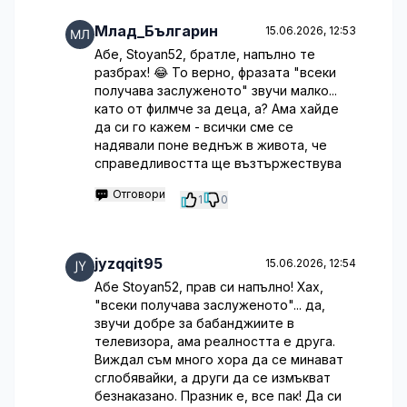
Млад_Българин
15.06.2026, 12:53
Абе, Stoyan52, братле, напълно те
разбрах! 😂 То верно, фразата "всеки
получава заслуженото" звучи малко...
като от филмче за деца, а? Ама хайде
да си го кажем - всички сме се
надявали поне веднъж в живота, че
справедливостта ще възтържествува
Отговори
1
0
jyzqqit95
15.06.2026, 12:54
Абе Stoyan52, прав си напълно! Хах,
"всеки получава заслуженото"... да,
звучи добре за бабанджиите в
телевизора, ама реалността е друга.
Виждал съм много хора да се минават
сглобявайки, а други да се измъкват
безнаказано. Празник е, все пак! Да си