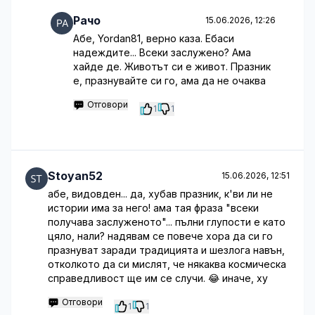
Рачо
15.06.2026, 12:26
Абе, Yordan81, верно каза. Ебаси
надеждите... Всеки заслужено? Ама
хайде де. Животът си е живот. Празник
е, празнувайте си го, ама да не очаква
Отговори
1
1
Stoyan52
15.06.2026, 12:51
абе, видовден... да, хубав празник, к'ви ли не
истории има за него! ама тая фраза "всеки
получава заслуженото"... пълни глупости е като
цяло, нали? надявам се повече хора да си го
празнуват заради традицията и шезлога навън,
отколкото да си мислят, че някаква космическа
справедливост ще им се случи. 😂 иначе, ху
Отговори
1
1