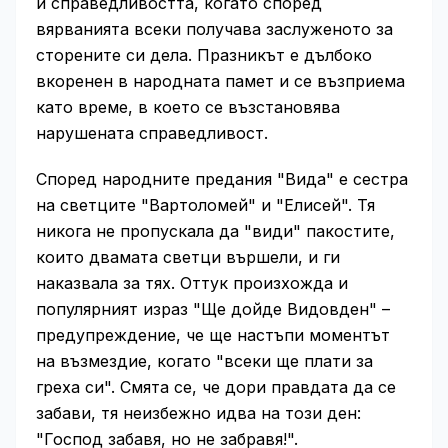
и справедливостта, когато според
вярванията всеки получава заслуженото за
сторените си дела. Празникът е дълбоко
вкоренен в народната памет и се възприема
като време, в което се възстановява
нарушената справедливост.
Според народните предания "Вида" е сестра
на светците "Вартоломей" и "Елисей". Тя
никога не пропускала да "види" пакостите,
които двамата светци вършели, и ги
наказвала за тях. Оттук произхожда и
популярният израз "Ще дойде Видовден" –
предупреждение, че ще настъпи моментът
на възмездие, когато "всеки ще плати за
греха си". Смята се, че дори правдата да се
забави, тя неизбежно идва на този ден:
"Господ забавя, но не забравя!".