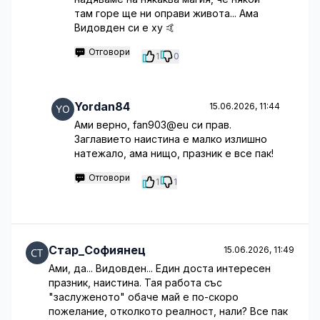
там горе ще ни оправи живота... Ама
Видовден си е ху 🤙
Отговори
1
0
Yordan84
15.06.2026, 11:44
Ами верно, fan903@eu си прав.
Заглавието наистина е малко излишно
натежало, ама нищо, празник е все пак!
Отговори
1
1
Стар_Софиянец
15.06.2026, 11:49
Ами, да... Видовден... Един доста интересен
празник, наистина. Тая работа със
"заслуженото" обаче май е по-скоро
пожелание, отколкото реалност, нали? Все пак