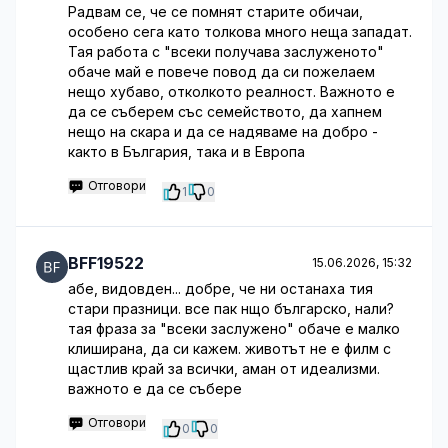
Радвам се, че се помнят старите обичаи,
особено сега като толкова много неща западат.
Тая работа с "всеки получава заслуженото"
обаче май е повече повод да си пожелаем
нещо хубаво, отколкото реалност. Важното е
да се съберем със семейството, да хапнем
нещо на скара и да се надяваме на добро -
както в България, така и в Европа
Отговори
1
0
BFF19522
15.06.2026, 15:32
абе, видовден... добре, че ни останаха тия
стари празници. все пак нщо българско, нали?
тая фраза за "всеки заслужено" обаче е малко
клиширана, да си кажем. животът не е филм с
щастлив край за всички, аман от идеализми.
важното е да се събере
Отговори
0
0