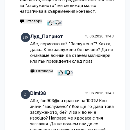
за "заслуженото" ми се вижда малко
натрапчива в съвременния контекст.
Отговори
1
0
Луд_Патриот
15.06.2026, 11:43
Абе, сериозно ли? "Заслужено"? Хахха,
дааа... К'во заслужено бе пичове? Да не
очакваме всички да станем милионери
или пък президенти след праз
Отговори
1
0
Dimi38
15.06.2026, 11:43
Абе, fan903@eu прав си на 100%! Кво
значи "заслужено"? Кой ще го дава това
заслуженото, бе?! И за к'во ни е
изобщо? Направо ме ядосаха с тия
заглавия. Да не почнем пак да се
надяваме на някаква магия, че някой