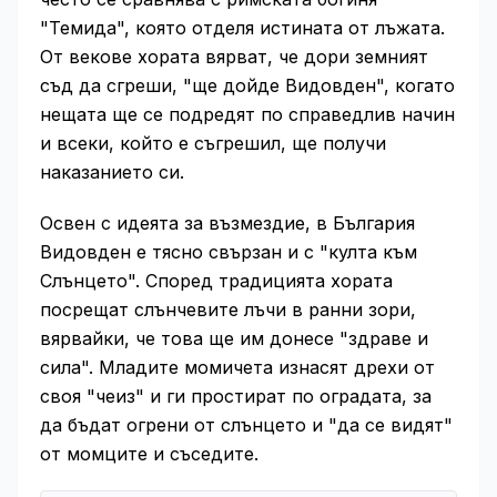
"Темида", която отделя истината от лъжата.
От векове хората вярват, че дори земният
съд да сгреши, "ще дойде Видовден", когато
нещата ще се подредят по справедлив начин
и всеки, който е съгрешил, ще получи
наказанието си.
Освен с идеята за възмездие, в България
Видовден е тясно свързан и с "култа към
Слънцето". Според традицията хората
посрещат слънчевите лъчи в ранни зори,
вярвайки, че това ще им донесе "здраве и
сила". Младите момичета изнасят дрехи от
своя "чеиз" и ги простират по оградата, за
да бъдат огрени от слънцето и "да се видят"
от момците и съседите.