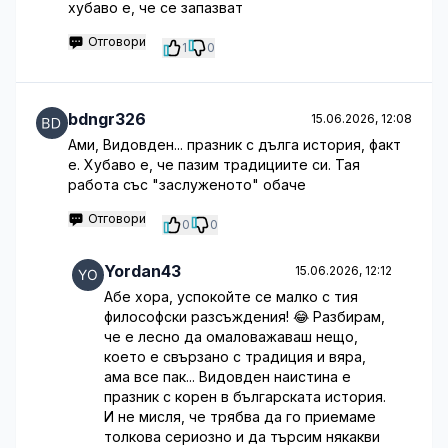
хубаво е, че се запазват
Отговори
1
0
bdngr326
15.06.2026, 12:08
Ами, Видовден... празник с дълга история, факт
е. Хубаво е, че пазим традициите си. Тая
работа със "заслуженото" обаче
Отговори
0
0
Yordan43
15.06.2026, 12:12
Абе хора, успокойте се малко с тия
философски разсъждения! 😂 Разбирам,
че е лесно да омаловажаваш нещо,
което е свързано с традиция и вяра,
ама все пак... Видовден наистина е
празник с корен в българската история.
И не мисля, че трябва да го приемаме
толкова сериозно и да търсим някакви