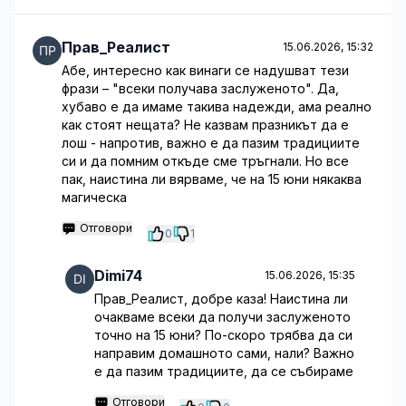
Прав_Реалист
15.06.2026, 15:32
Абе, интересно как винаги се надушват тези
фрази – "всеки получава заслуженото". Да,
хубаво е да имаме такива надежди, ама реално
как стоят нещата? Не казвам празникът да е
лош - напротив, важно е да пазим традициите
си и да помним откъде сме тръгнали. Но все
пак, наистина ли вярваме, че на 15 юни някаква
магическа
Отговори
0
1
Dimi74
15.06.2026, 15:35
Прав_Реалист, добре каза! Наистина ли
очакваме всеки да получи заслуженото
точно на 15 юни? По-скоро трябва да си
направим домашното сами, нали? Важно
е да пазим традициите, да се събираме
Отговори