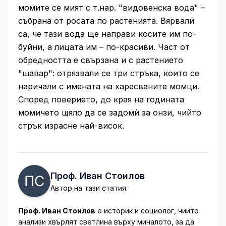
момите се мият с т.нар. "видовенска вода" –
събрана от росата по растенията. Вярвали
са, че тази вода ще направи косите им по-
буйни, а лицата им – по-красиви. Част от
обредността е свързана и с растението
"шавар": отрязвали се три стръка, които се
наричали с имената на харесваните момци.
Според поверието, до края на годината
момичето щяло да се задомѝ за онзи, чийто
стрък израсне най-висок.
Проф. Иван Стоилов
Автор на тази статия
Проф. Иван Стоилов
е историк и социолог, чиито
анализи хвърлят светлина върху миналото, за да