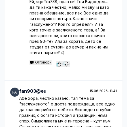
Ей, sqeffila738, прав си! Тоя Видовден...
да ти кажа честно, малко ми звучи като
празна обещание, все пак. Все едно да
си говориш с вятъра. Какво значи
"заслужено"? Кой го определя? И за
кого точно е заслуженото това, а? За
олигарсите ли, които си взеха всичко
през 90-те? Или за хората, дето се
трудат от сутрин до вечер и пак не им
стигат парите? 🤙
Отговори
1
1
fan903@eu
15.06.2026, 11:41
Абе хора, честно казано, тая тема за
"заслуженото" е доста подвеждаща, все едно
да хванеш риба от небето. Видовден е хубав
празник, с богата история и традиции, няма
спор. Символиката му е интересна – култ към
Слънцето, защита от градушки… ама тая част