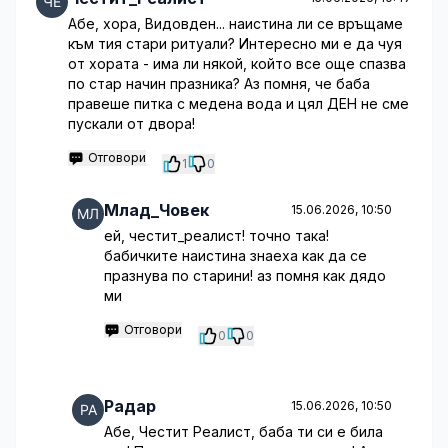
Абе, хора, Видовден... наистина ли се връщаме
към тия стари ритуали? Интересно ми е да чуя
от хората - има ли някой, който все още спазва
по стар начин празника? Аз помня, че баба
правеше питка с медена вода и цял ДЕН не сме
пускали от двора!
Отговори
1
0
Млад_Човек
15.06.2026, 10:50
ей, честит_реалист! точно така!
бабичките наистина знаеха как да се
празнува по старини! аз помня как дядо
ми
Отговори
0
0
Радар
15.06.2026, 10:50
Абе, Честит Реалист, баба ти си е била