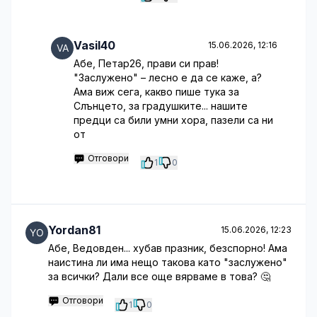
Vasil40
15.06.2026, 12:16
Абе, Петар26, прави си прав!
"Заслужено" – лесно е да се каже, а?
Ама виж сега, какво пише тука за
Слънцето, за градушките... нашите
предци са били умни хора, пазели са ни
от
Отговори
1
0
Yordan81
15.06.2026, 12:23
Абе, Ведовден... хубав празник, безспорно! Ама
наистина ли има нещо такова като "заслужено"
за всички? Дали все още вярваме в това? 🤔
Отговори
1
0