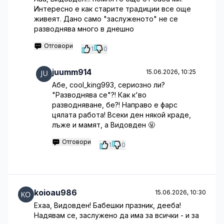
Интересно е как старите традиции все още
живеят. Дано само "заслуженото" не се
разводнява много в днешно
Отговори
1
0
juumm914
15.06.2026, 10:25
Абе, cool_king993, сериозно ли?
"Разводнява се"?! Как к'во
разводняване, бе?! Направо е фарс
цялата работа! Всеки ден някой краде,
лъже и мамят, а Видовден 🤬
Отговори
1
0
koioau986
15.06.2026, 10:30
Ехаа, Видовден! Бабешки празник, дееба!
Надявам се, заслужено да има за всички - и за