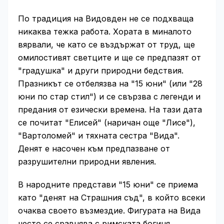
По традиция на Видовден не се подхваща
никаква тежка работа. Хората в миналото
вярвали, че като се въздържат от труд, ще
омилостивят светците и ще се предпазят от
"градушка" и други природни бедствия.
Празникът се отбелязва на "15 юни" (или "28
юни по стар стил") и се свързва с легенди и
предания от езически времена. На тази дата
се почитат "Елисей" (наричан още "Лисе"),
"Вартоломей" и тяхната сестра "Вида".
Денят е насочен към предпазване от
разрушителни природни явления.
В народните представи "15 юни" се приема
като "денят на Страшния съд", в който всеки
очаква своето възмездие. Фигурата на Вида
често се сравнява с римската богиня