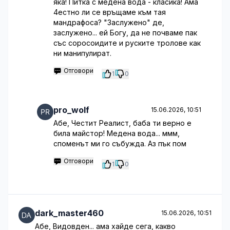
яка! Питка с медена вода - класика! Ама
4естно ли се връщаме към тая
мандрафоса? "Заслужено" де,
заслужено... ей Богу, да не почваме пак
със соросоидите и руските тролове как
ни манипулират.
Отговори
1
0
pro_wolf
15.06.2026, 10:51
Абе, Честит Реалист, баба ти верно е
била майстор! Медена вода... ммм,
споменът ми го събужда. Аз пък пом
Отговори
1
0
dark_master460
15.06.2026, 10:51
Абе, Видовден... ама хайде сега, какво