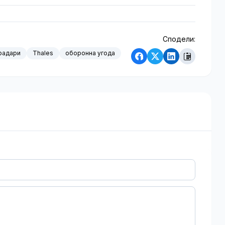
Сподели:
радари
Thales
оборонна угода