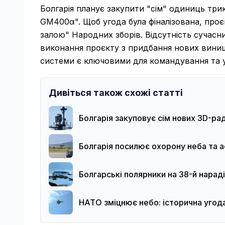
Болгарія планує закупити "сім" одиниць три
GM400α". Щоб угода була фіналізована, про
залою" Народних зборів. Відсутність сучас
виконання проєкту з придбання нових винищув
системи є ключовими для командування та 
Дивіться також схожі статті
Болгарія закуповує сім нових 3D-рад
Болгарія посилює охорону неба та
Болгарські полярники на 38-й нара
НАТО зміцнює небо: історична угода Б