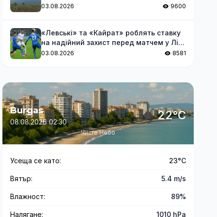
03.08.2026
9600
«Левські» та «Кайрат» роблять ставку
на надійний захист перед матчем у Лізі
чемпіонів
03.08.2026
8581
Burgas
22°C
08.08.2026 02:30
Чисте Небо
Усеща се като:
23°C
Вятър:
5.4 m/s
Влажност:
89%
Налягане:
1010 hPa