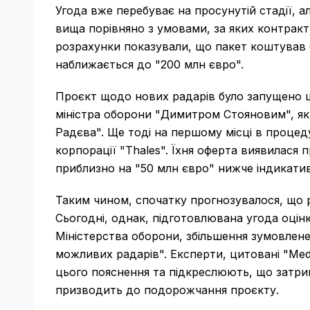
Угода вже перебуває на просунутій стадії, а
вища порівняно з умовами, за яких контракт 
розрахунки показували, що пакет коштував б
наближається до "200 млн євро".
Проєкт щодо нових радарів було запущено ще
міністра оборони "Димитром Стояновим", яки
Радєва". Ще тоді на першому місці в процед
корпорації "Thales". Їхня оферта виявилася 
приблизно на "50 млн євро" нижче індикатив
Таким чином, спочатку прогнозувалося, що 
Сьогодні, однак, підготовлювана угода оцін
Міністерства оборони, збільшення зумовлене
можливих радарів". Експерти, цитовані "Me
цього пояснення та підкреслюють, що затр
призводить до подорожчання проєкту.