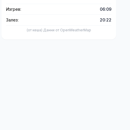
Изгрев:
06:09
Залез:
20:22
(от кеша) Данни от OpenWeatherMap