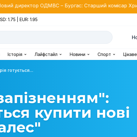
р ОДМВС – Бургас: Старший комісар Христо Ічев обі
SD: 1.75 | EUR: 1.95
Н
і
Історія
Лайфстайл
Новини
Спорт
Цікаве
ія готується...
 запізненням":
ться купити нові
алес"