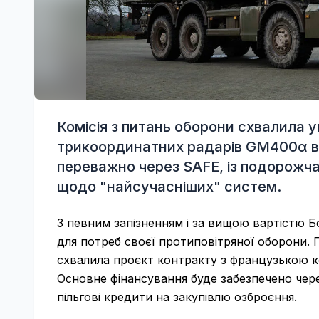
Комісія з питань оборони схвалила у
трикоординатних радарів GM400α ві
переважно через SAFE, із подорожч
щодо "найсучасніших" систем.
З певним запізненням і за вищою вартістю Б
для потреб своєї протиповітряної оборони. 
схвалила проєкт контракту з французькою к
Основне фінансування буде забезпечено чер
пільгові кредити на закупівлю озброєння.