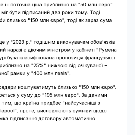
ле її поточна ціна приблизно на "50 млн євро"
міг бути підписаний два роки тому. Тоді
и близько "150 млн євро", тоді як зараз сума
 у "2023 р." тодішнім виконувачем обов'язків
й наразі є діючим міністром у кабінеті "Румена
урі була класифікована пропозиція французької
приблизно на "25%" нижчою від очікуваної –
ної рамки у "400 млн левів".
радари коштуватимуть близько "150 млн євро".
юється у суму до "195 млн євро". За даними
 тим, що країна придбає "найсучасніші з
diapool", проте, висловлюють сумніви щодо
имка підписання договору автоматично