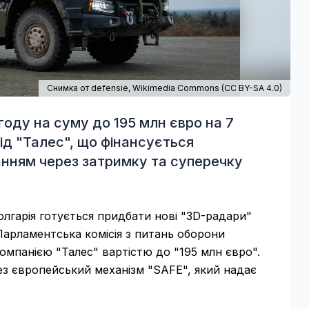
Снимка от defensie,
Wikimedia Commons
(
CC BY-SA 4.0
)
году на суму до 195 млн євро на 7
д "Талес", що фінансується
анням через затримку та суперечку
олгарія готується придбати нові "3D-радари"
Парламентська комісія з питань оборони
омпанією "Талес" вартістю до "195 млн євро".
ез європейський механізм "SAFE", який надає