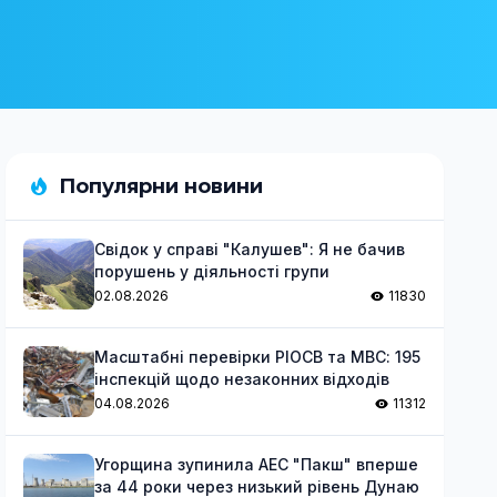
Популярни новини
Свідок у справі "Калушев": Я не бачив
порушень у діяльності групи
02.08.2026
11830
Масштабні перевірки РІОСВ та МВС: 195
інспекцій щодо незаконних відходів
04.08.2026
11312
Угорщина зупинила АЕС "Пакш" вперше
за 44 роки через низький рівень Дунаю