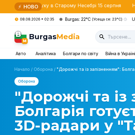
ія руху в Старому Несебрі 15 серпня
Новий директо
⚡
НОВО
Burgas: 22°C
U
08.08.2026 • 02:35
(Усеща се: 23°C)
B
Burgas
Media
M
Авто
Аналітика
Болгари по світу
Війна в Україн
Начало
/
Оборона
/
"Дорожчі та із запізненням": Болгар
Оборона
"Дорожчі та із
Болгарія готує
3D-радари у "Т