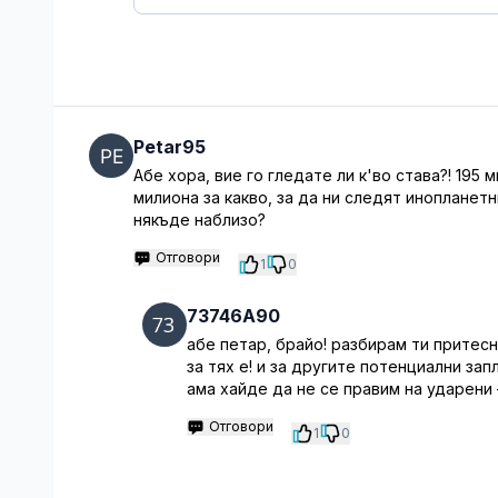
Petar95
Абе хора, вие го гледате ли к'во става?! 195 м
милиона за какво, за да ни следят инопланет
някъде наблизо?
Отговори
1
0
73746A90
абе петар, брайо! разбирам ти притесн
за тях е! и за другите потенциални зап
ама хайде да не се правим на ударени
Отговори
1
0