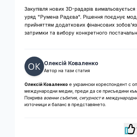
Закупівля нових 3D-радарів вимальовується 
уряд "Румена Радєва". Рішення поєднує мод
прийняттям додаткових фінансових зобов'яза
затримки та вибору конкретного постачальн
Олексій Коваленко
Автор на тази статия
Олексій Коваленко
е украински кореспондент с оп
международни медии, преди да се присъедини към
Покрива
военни събития, сигурност
и
международни
източници и баланс в представянето.