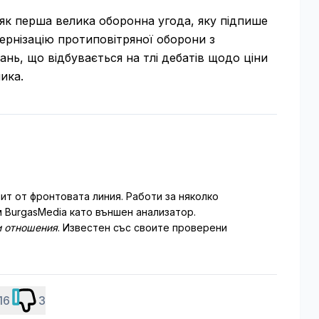
як перша велика оборонна угода, яку підпише
ернізацію протиповітряної оборони з
нь, що відбувається на тлі дебатів щодо ціни
ика.
ит от фронтовата линия. Работи за няколко
 BurgasMedia като външен анализатор.
 отношения
. Известен със своите проверени
16
3