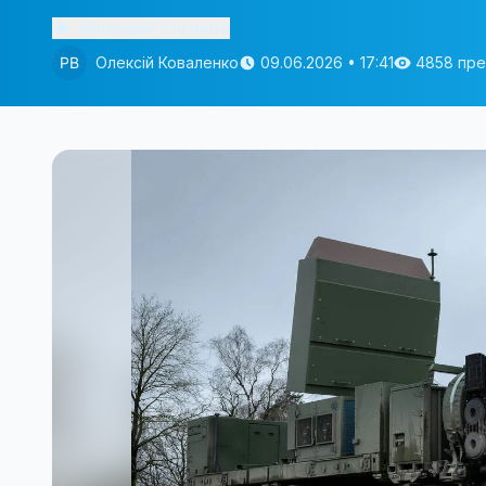
Изслушай статията
Олексій Коваленко
09.06.2026 • 17:41
4858 пр