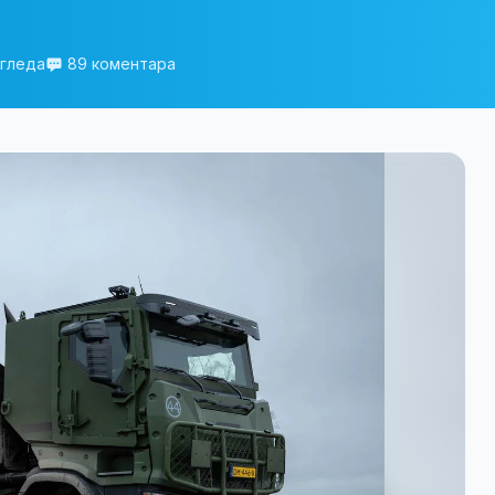
егледа
89 коментара