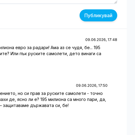
Публикувай
09.06.2026, 17:48
илиона евро за радари! Ама аз се чудя, бе... 195
ните? Или пък руските самолети, дето винаги са
09.06.2026, 17:50
ението, но си прав за руските самолети - точно
лахи де, ясно ли е? 195 милиона са много пари, да,
 – защитаваме държавата си, бе!