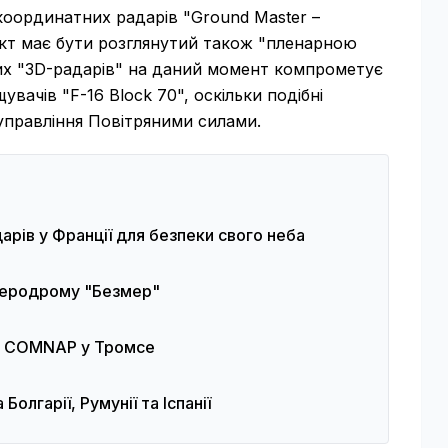
координатних радарів "Ground Master –
єкт має бути розглянутий також "пленарною
них "3D-радарів" на даний момент компрометує
ачів "F-16 Block 70", оскільки подібні
управління Повітряними силами.
арів у Франції для безпеки свого неба
 аеродрому "Безмер"
ді COMNAP у Тромсе
олгарії, Румунії та Іспанії