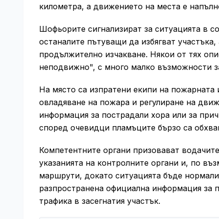
километра, а движението на места е напълн
Шофьорите сигнализират за ситуацията в 
останалите пътуващи да избягват участъка, 
продължително изчакване. Някои от тях опи
неподвижно", с много малко възможности за
На място са изпратени екипи на пожарната 
овладяване на пожара и регулиране на дви
информация за пострадали хора или за прич
според очевидци пламъците бързо са обхван
Компетентните органи призовават водачите
указанията на контролните органи и, по въ
маршрути, докато ситуацията бъде нормализ
разпространена официална информация за п
трафика в засегнатия участък.