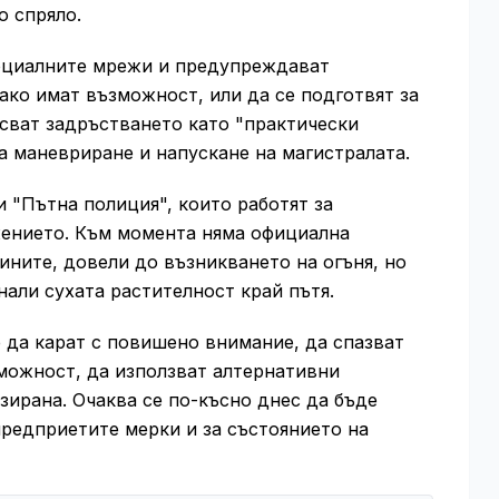
о спряло.
социалните мрежи и предупреждават
ако имат възможност, или да се подготвят за
сват задръстването като "практически
 маневриране и напускане на магистралата.
и "Пътна полиция", които работят за
жението. Към момента няма официална
ините, довели до възникването на огъня, но
али сухата растителност край пътя.
 да карат с повишено внимание, да спазват
зможност, да използват алтернативни
ирана. Очаква се по-късно днес да бъде
редприетите мерки и за състоянието на