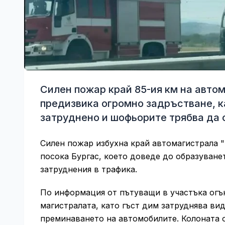
Силен пожар край 85-ия км на автом
предизвика огромно задръстване, к
затруднено и шофьорите трябва да 
Силен пожар избухна край автомагистрала "
посока Бургас, което доведе до образуване
затруднения в трафика.
По информация от пътуващи в участъка огън
магистралата, като гъст дим затруднява в
преминаването на автомобилите. Колоната о