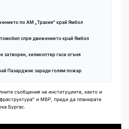
жението по АМ „Тракия“ край Ямбол
втомобил спря движението край Ямбол
е затворен, хеликоптер гаси огъня
рай Пазарджик заради голям пожар
лните съобщения на институциите, както и
фраструктура" и МВР, преди да планирате
ка Бургас.