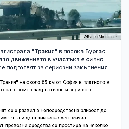
©BurgasMedia.com
агистрала "Тракия" в посока Бургас
ато движението в участъка е силно
се подготвят за сериозни закъснения.
Тракия" на около 85 км от София в платното в
то на огромно задръстване и сериозно
ят се е развил в непосредствена близост до
идимостта и допълнително усложнява
т превозни средства се простира на няколко