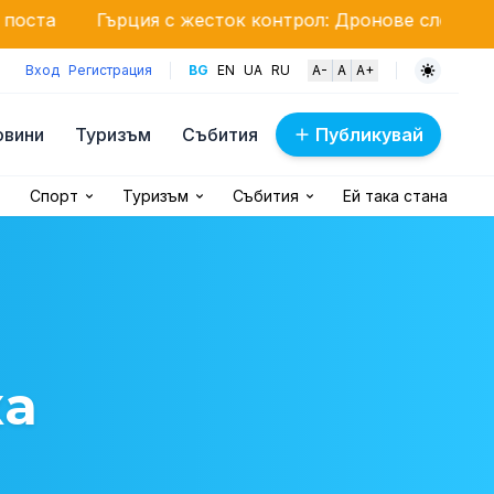
рция с жесток контрол: Дронове следят за свободния
Вход
Регистрация
BG
EN
UA
RU
A-
A
A+
овини
Туризъм
Събития
Публикувай
Спорт
Туризъм
Събития
Ей така стана
ка