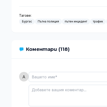
Тагове:
Бургас
Пътна полиция
пътен инцидент
трафик
Коментари (118)