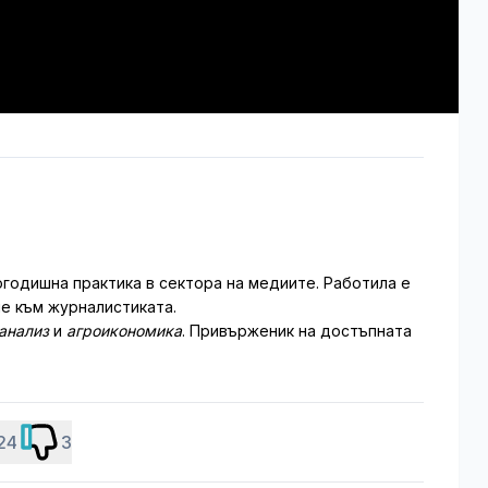
годишна практика в сектора на медиите. Работила е
не към журналистиката.
анализ
и
агроикономика
. Привърженик на достъпната
24
3