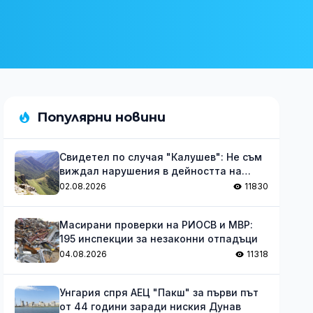
Популярни новини
Свидетел по случая "Калушев": Не съм
виждал нарушения в дейността на
групата
02.08.2026
11830
Масирани проверки на РИОСВ и МВР:
195 инспекции за незаконни отпадъци
04.08.2026
11318
Унгария спря АЕЦ "Пакш" за първи път
от 44 години заради ниския Дунав