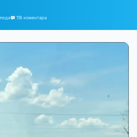
гледа
118 коментара