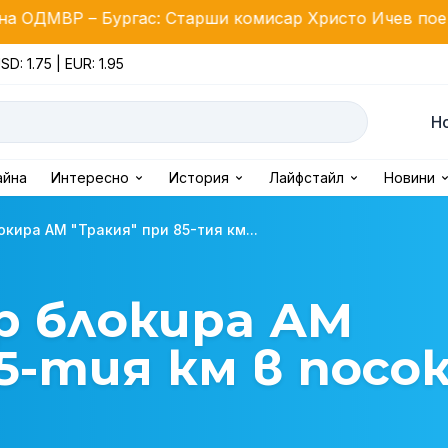
ургас: Старши комисар Христо Ичев пое поста
Гъ
SD: 1.75 | EUR: 1.95
Н
айна
Интересно
История
Лайфстайл
Новини
кира АМ "Тракия" при 85-тия км...
р блокира АМ
5-тия км в посо