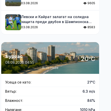
03.08.2026
9605
Левски и Кайрат залагат на солидна
защита преди двубоя в Шампионска
лига
03.08.2026
8583
Бургас
20°C
08.08.2026 04:55
Ясно Небе
Усеща се като:
21°C
Вятър:
6.3 m/s
Влажност:
84%
Налягане:
1010 hPa