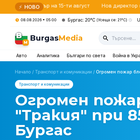
себър на 15-ти август
Нов директор на ОДМВР – Б
⚡
НОВО
Бургас: 20°C
U
08.08.2026 • 05:00
(Усеща се: 21°C)
B
Burgas
Media
M
Авто
Аналитика
Българи по света
Война в Укр
Начало
/
Транспорт и комуникации
/
Огромен пожар бло
Транспорт и комуникации
Огромен пожа
"Тракия" при 8
Бургас