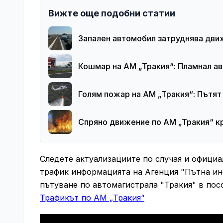
Вижте още подобни статии
Запален автомобил затруднява дви
Кошмар на АМ „Тракия“: Пламнал а
Голям пожар на АМ „Тракия“: Пътят 
Спряно движение по АМ „Тракия“ к
Следете актуализациите по случая и официа
трафик информацията на Агенция "Пътна ин
пътуване по автомагистрала "Тракия" в посо
Трафикът по АМ „Тракия“