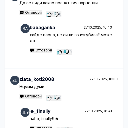
Да се види какво правят тия варненци
Отговори
1
0
babaganka
27.10.2025, 16:43
хайде варна, не си ли го изгубила? може
да
Отговори
1
0
zlata_koti2008
27.10.2025, 16:38
Нqмам думи
Отговори
1
0
🔥_finally
27.10.2025, 16:41
haha, finally!! 🔥