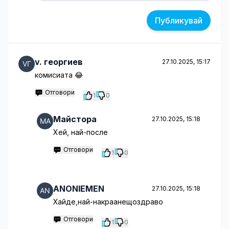
Публикувай
v. георгиев
27.10.2025, 15:17
комисиата 😂
Отговори
1
0
Майстора
27.10.2025, 15:18
Хей, най-после
Отговори
1
0
ANONIEMEN
27.10.2025, 15:18
Хайде,най-накраанещоздраво
Отговори
1
0