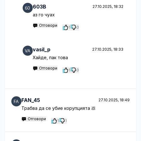
603B
27.10.2025, 18:32
аз го чуах
Отговори
1
0
vasil_p
27.10.2025, 18:33
Хайде, пак това
Отговори
1
0
FAN_45
27.10.2025, 18:49
Трабва да се убие корупцията 💩
Отговори
1
1