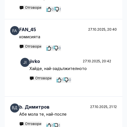
Отговори
0
1
FAN_45
27.10.2025, 20:40
комисията
Отговори
1
0
jivko
27.10.2025, 20:42
Хайде, най-задължителното
Отговори
1
0
b. Димитров
27.10.2025, 21:12
Абе мола те, най-после
Отговори
1
1