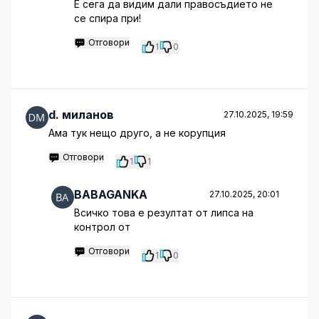
E сега да видим дали правосъдието не
се спира при!
Отговори
1
0
d. миланов
27.10.2025, 19:59
Ама тук нещо друго, а не корупция
Отговори
1
1
BABAGANKA
27.10.2025, 20:01
Всичко това е резултат от липса на
контрол от
Отговори
1
0