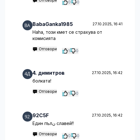
Отговори
0
0
BabaGanka1985
27.10.2025, 16:41
Haha, този кмет се страхува от
комисията
Отговори
1
0
4. димитров
27.10.2025, 16:42
болката!
Отговори
1
0
92C5F
27.10.2025, 16:42
Един пълن славей!!
Отговори
0
0