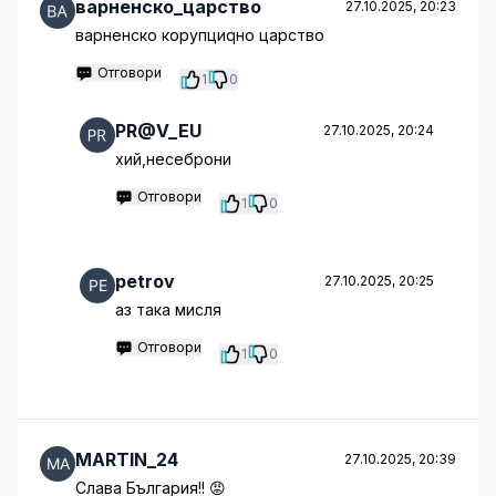
варненско_царство
27.10.2025, 20:23
варненско корупциqно царство
Отговори
1
0
PR@V_EU
27.10.2025, 20:24
хий,несеброни
Отговори
1
0
petrov
27.10.2025, 20:25
аз така мисля
Отговори
1
0
MARTIN_24
27.10.2025, 20:39
Слава България!! 😡