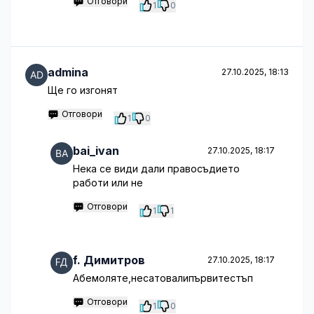
Отговори
1
0
admina
27.10.2025, 18:13
Ще го изгонят
Отговори
1
0
bai_ivan
27.10.2025, 18:17
Нека се види дали правосъдието
работи или не
Отговори
1
1
f. Димитров
27.10.2025, 18:17
Абемоляте,несатовалипървитестъп
Отговори
1
0