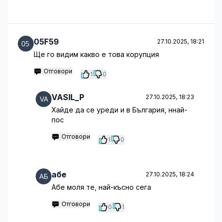
05F59
27.10.2025, 18:21
Ще го видим какво е това корупция
Отговори
1
0
VASIL_P
27.10.2025, 18:23
Хайде да се уреди и в България, ннай-
пос
Отговори
1
0
абе
27.10.2025, 18:24
Абе моля те, най-късно сега
Отговори
0
1