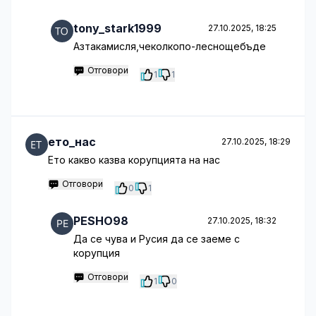
tony_stark1999
27.10.2025, 18:25
Азтакамисля,чеколкопо-леснощебъде
Отговори
1
1
ето_нас
27.10.2025, 18:29
Ето какво казва корупцията на нас
Отговори
0
1
PESHO98
27.10.2025, 18:32
Да се чува и Русия да се заеме с
корупция
Отговори
1
0