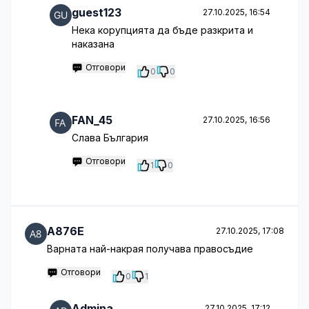
guest123
27.10.2025, 16:54
Нека корупцията да бъде разкрита и
наказана
Отговори
0
0
FAN_45
27.10.2025, 16:56
Слава България
Отговори
1
0
A876E
27.10.2025, 17:08
Варната най-накрая получава правосъдие
Отговори
0
1
Admina
27.10.2025, 17:12