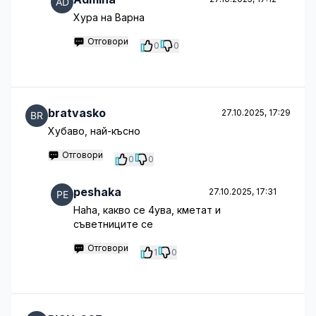
Хура на Варна
Отговори
0
0
bratvasko
27.10.2025, 17:29
Хубаво, най-късно
Отговори
0
0
peshaka
27.10.2025, 17:31
Haha, какво се 4ува, кметат и
съветниците се
Отговори
1
0