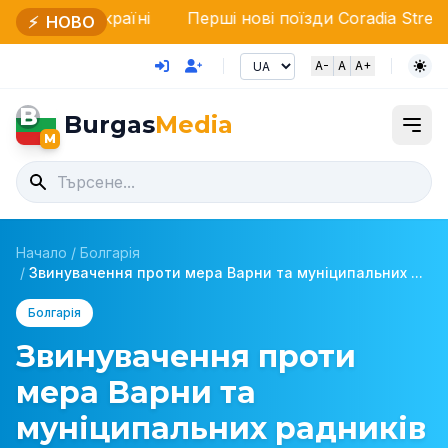
країні
Перші нові поїзди Coradia Stream від Alstom 
⚡
НОВО
A-
A
A+
B
Burgas
Media
M
Начало
/
Болгарія
/
Звинувачення проти мера Варни та муніципальних ...
Болгарія
Звинувачення проти
мера Варни та
муніципальних радників