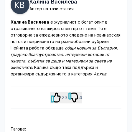
Калина Василева
Автор на тази статия
Калина Василева
е журналист с богат опит в
отразяването на широк спектър от теми. Тя е
отговорна за ежедневното следене на новинарския
поток и покриването на разнообразни рубрики.
Нейната работа обхваща
общи новини за България,
градско благоустройство, интересни истории от
живота, събития за деца и материали за света на
животните
. Калина също така поддържа и
организира съдържанието в категория
Архив
.
23
4
Тагове: