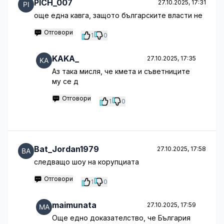
PICH_007
27.10.2025, 17:31
още една кавга, защото българските власти не
Отговори
1
0
KAKA_
27.10.2025, 17:35
Аз така мисля, че кмета и съветниците
му се д
Отговори
1
0
Bat_Jordan1979
27.10.2025, 17:58
следващо шоу на корупциата
Отговори
1
0
maimunata
27.10.2025, 17:59
Още едно доказателство, че България