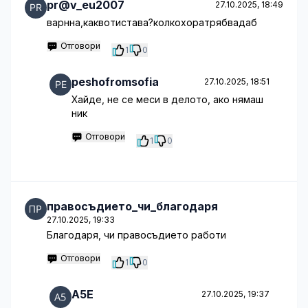
pr@v_eu2007
27.10.2025, 18:49
варнна,каквотистава?колкохоратрябвадаб
Отговори
1
0
peshofromsofia
27.10.2025, 18:51
Хайде, не се меси в делото, ако нямаш
ник
Отговори
1
0
правосъдието_чи_благодаря
27.10.2025, 19:33
Благодаря, чи правосъдието работи
Отговори
1
0
A5E
27.10.2025, 19:37