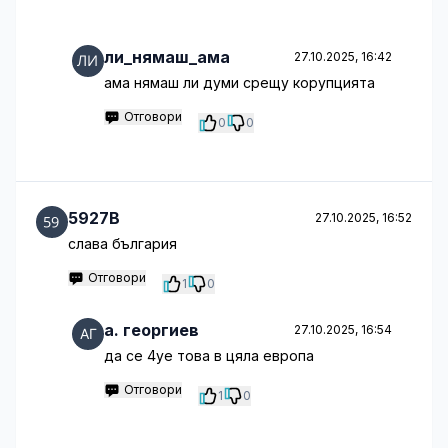
ли_нямаш_ама
27.10.2025, 16:42
ама нямаш ли думи срещу корупцията
Отговори
0
0
5927B
27.10.2025, 16:52
слава българия
Отговори
1
0
a. георгиев
27.10.2025, 16:54
да се 4уе това в цяла европа
Отговори
1
0