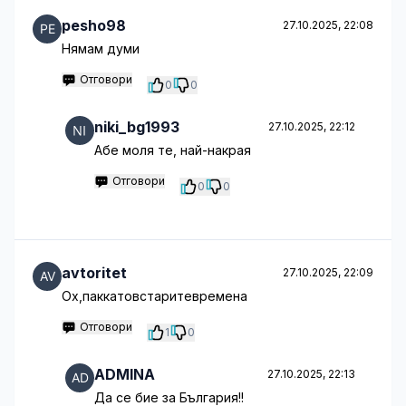
pesho98
27.10.2025, 22:08
Нямам думи
Отговори
0
0
niki_bg1993
27.10.2025, 22:12
Абе моля те, най-накрая
Отговори
0
0
avtoritet
27.10.2025, 22:09
Ох,паккатовстаритевремена
Отговори
1
0
ADMINA
27.10.2025, 22:13
Да се бие за България!!