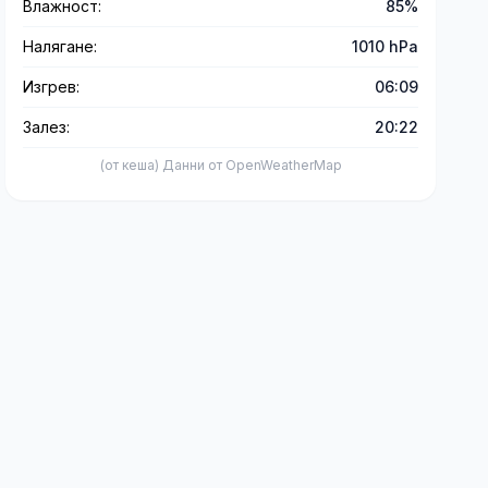
Влажност:
85%
Налягане:
1010 hPa
Изгрев:
06:09
Залез:
20:22
(от кеша) Данни от OpenWeatherMap