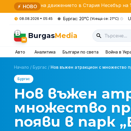
ия на движението в Стария Несебър на 15-ти август
⚡
НОВО
Бургас: 20°C
U
08.08.2026 • 05:45
(Усеща се: 21°C)
B
Burgas
Media
M
Авто
Аналитика
Българи по света
Война в Укр
Начало
/
Бургас
/
Нов въжен атракцион с множество пр
Бургас
Нов въжен ат
множество пр
появи в парк „