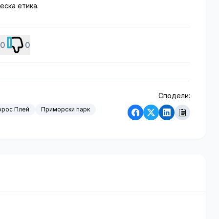
еска етика.
0
0
Сподели:
орос Плей
Приморски парк