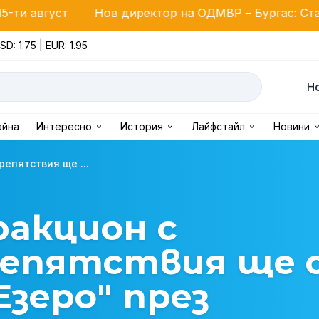
Нов директор на ОДМВР – Бургас: Старши комисар
SD: 1.75 | EUR: 1.95
Н
айна
Интересно
История
Лайфстайл
Новини
епятствия ще ...
ракцион с
епятствия ще 
Езеро" през