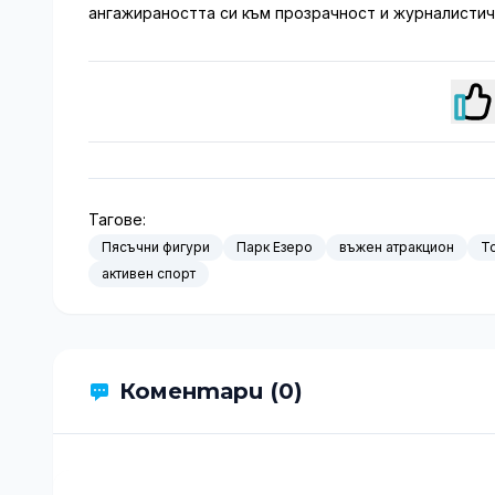
ангажираността си към прозрачност и журналистич
Тагове:
Пясъчни фигури
Парк Езеро
въжен атракцион
Т
активен спорт
Коментари (0)