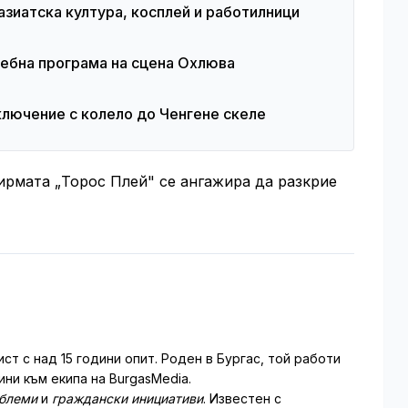
азиатска култура, косплей и работилници
шебна програма на сцена Охлюва
иключение с колело до Ченгене скеле
фирмата „Торос Плей" се ангажира да разкрие
т с над 15 години опит. Роден в Бургас, той работи
ни към екипа на BurgasMedia.
облеми
и
граждански инициативи
. Известен с