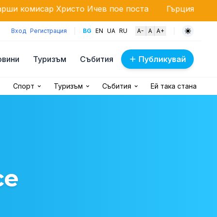
 Христо Ичев пое поста
Гърция с жесток контрол
Вход
Регистрация
BG
EN
UA
RU
A-
A
A+
овини
Туризъм
Събития
Публикувай
Спорт
Туризъм
Събития
Ей така стана
се