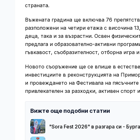
страната.
Въжената градина ще включва 76 препятстви
разположени на четири етажа с височина 13
деца, така и за възрастни. Освен физическ
предлага и образователно-активни програми
гъвкавост, съобразителност, отборна игра и
Новото съоръжение ще се впише в естествен
инвестициите в реконструкцията на Примор
и провеждането на Фестивала на пясъчните 
привлекателен за разходки, активен спорт и
Вижте още подобни статии
"Sora Fest 2026" в разгара си - Бур