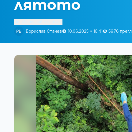
лятото
Изслушай статията
Борислав Станев
10.06.2025 • 16:41
5976 прег