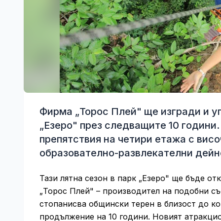
Фирма „Торос Плей" ще изгради и уп
„Езеро" през следващите 10 години
препятствия на четири етажа с висо
образователно-развлекателни дейно
Тази лятна сезон в парк „Езеро" ще бъде о
„Торос Плей" – производител на подобни съ
стопанисва общински терен в близост до ко
продължение на 10 години. Новият атракци