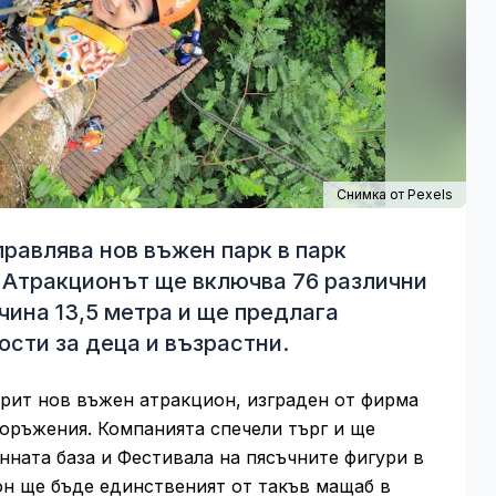
Снимка от
Pexels
равлява нов въжен парк в парк
. Атракционът ще включва 76 различни
чина 13,5 метра и ще предлага
сти за деца и възрастни.
ткрит нов въжен атракцион, изграден от фирма
оръжения. Компанията спечели търг и ще
нната база и Фестивала на пясъчните фигури в
он ще бъде единственият от такъв мащаб в