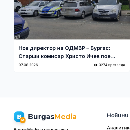
Нов директор на ОДМВР – Бургас:
Старши комисар Христо Ичев пое
поста
07.08.2026
3274 прегледа
Burgas
Media
Новини
B
M
Аналитик
BurgasMedia е регионален