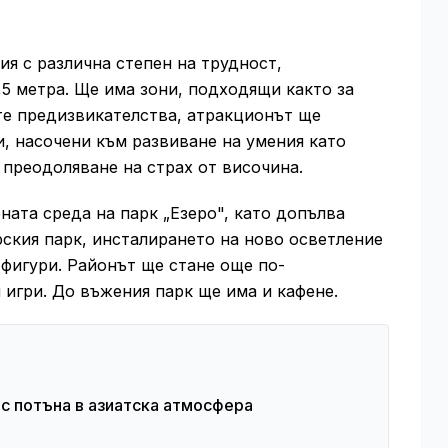
я с различна степен на трудност,
,5 метра. Ще има зони, подходящи както за
ите предизвикателства, атракционът ще
, насочени към развиване на умения като
 преодоляване на страх от височина.
ата среда на парк „Езеро", като допълва
ския парк, инсталирането на ново осветление
фигури. Районът ще стане още по-
 игри. До въжения парк ще има и кафене.
гас потъна в азиатска атмосфера