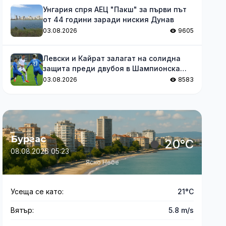
Унгария спря АЕЦ "Пакш" за първи път
от 44 години заради ниския Дунав
03.08.2026
9605
Левски и Кайрат залагат на солидна
защита преди двубоя в Шампионска
лига
03.08.2026
8583
Бургас
20°C
08.08.2026 05:23
Ясно Небе
Усеща се като:
21°C
Вятър:
5.8 m/s