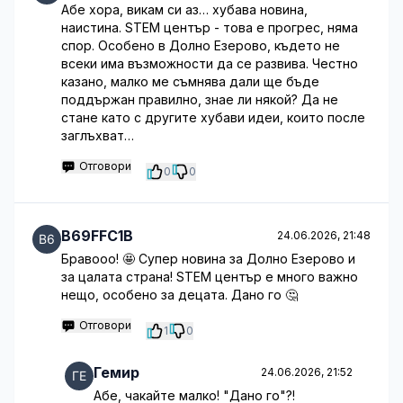
Абе хора, викам си аз… хубава новина,
наистина. STEM център - това е прогрес, няма
спор. Особено в Долно Езерово, където не
всеки има възможности да се развива. Честно
казано, малко ме съмнява дали ще бъде
поддържан правилно, знае ли някой? Да не
стане като с другите хубави идеи, които после
заглъхват…
Отговори
0
0
B69FFC1B
24.06.2026, 21:48
Бравооо! 🤩 Супер новина за Долно Езерово и
за цалата страна! STEM център е много важно
нещо, особено за децата. Дано го 🤔
Отговори
1
0
Гемир
24.06.2026, 21:52
Абе, чакайте малко! "Дано го"?!