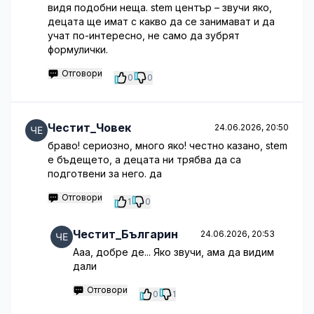
видя подобни неща. stem център – звучи яко,
децата ще имат с какво да се занимават и да
учат по-интересно, не само да зубрят
формулички.
Отговори
0
0
Честит_Човек
24.06.2026, 20:50
браво! сериозно, много яко! честно казано, stem
е бъдещето, а децата ни трябва да са
подготвени за него. да
Отговори
1
0
Честит_Българин
24.06.2026, 20:53
Ааа, добре де... Яко звучи, ама да видим
дали
Отговори
0
1