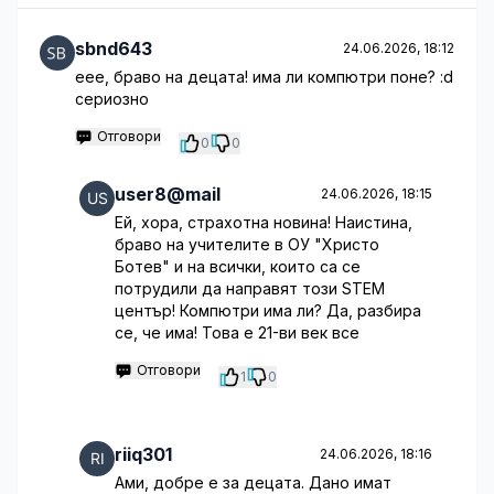
sbnd643
24.06.2026, 18:12
еее, браво на децата! има ли компютри поне? :d
сериозно
Отговори
0
0
user8@mail
24.06.2026, 18:15
Ей, хора, страхотна новина! Наистина,
браво на учителите в ОУ "Христо
Ботев" и на всички, които са се
потрудили да направят този STEM
център! Компютри има ли? Да, разбира
се, че има! Това е 21-ви век все
Отговори
1
0
riiq301
24.06.2026, 18:16
Ами, добре е за децата. Дано имат