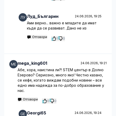
Луд_Българин
24.06.2026, 19:25
Ами верно... важно е младите да имат
къде да се развиват. Дано не из
Отговори
1
0
mega_king601
24.06.2026, 19:21
Абе, хора, наистина ли?! STEM център в Долно
Езерово? Сериозно, много яко! Честно казано,
се кефя, когато виждам подобни новини – все
едно има надежда за по-добро образование у
нас.
Отговори
0
0
Georgi65
24.06.2026, 19:24