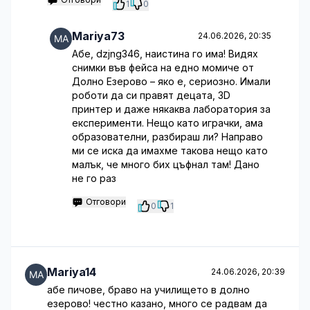
1
0
Mariya73
24.06.2026, 20:35
Абе, dzjng346, наистина го има! Видях
снимки във фейса на едно момиче от
Долно Езерово – яко е, сериозно. Имали
роботи да си правят децата, 3D
принтер и даже някаква лаборатория за
експерименти. Нещо като играчки, ама
образователни, разбираш ли? Направо
ми се иска да имахме такова нещо като
малък, че много бих цъфнал там! Дано
не го раз
Отговори
0
1
Mariya14
24.06.2026, 20:39
абе пичове, браво на училището в долно
езерово! честно казано, много се радвам да