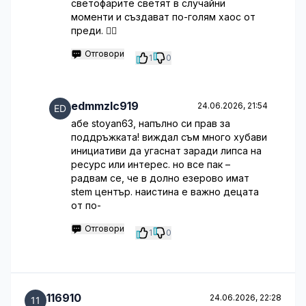
светофарите светят в случайни
моменти и създават по-голям хаос от
преди. 🤦‍♂️
Отговори
1
0
edmmzlc919
24.06.2026, 21:54
абе stoyan63, напълно си прав за
поддръжката! виждал съм много хубави
инициативи да угаснат заради липса на
ресурс или интерес. но все пак –
радвам се, че в долно езерово имат
stem център. наистина е важно децата
от по-
Отговори
1
0
116910
24.06.2026, 22:28