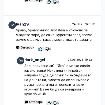
Отговори
1
0
Ivan29
24.06.2026, 19:20
браво, браво! много яко! stem е ключово за
младите хора, да са конкурентни след време.
важно е да има такива места, където децата
Отговори
0
0
dark_angel
24.06.2026, 19:22
Абе, сериозно ли?! "Яко" е малко слабо
казано, нали? Наистина ли някой си
направи труда да помисли за бъдещето
на децата ни, вместо да се занимава с
руски пропаганда и геополитически
игрички? Да не би да са внедрили и
курс по ки 😂
Отговори
1
0