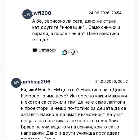
jwfl200
24.06.2026, 20:54
А бе, сериозно ли сега, дано не стане
кат другите "иновации"... Само снимки и
паради, а после - нищо? Дано наистина
е за де
Отговори
1
0
aphbsjp296
24.06.2026, 20:52
Ей, яко! Нов STEM център? Наистина ли в Долно
Езерово го има вече? Интересно какви машинки
и екстри са сложили там, да не е само лаптопи
и проектори, а нещо по-готино за децата да се
запалят. Важно е да имат възможност да учат
нещата на практика, а не просто от учебник.
Браво на училището и на всички, които са го
направили! Дано и други училища последват