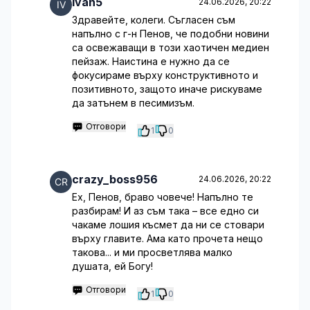
Ivan5
24.06.2026, 20:22
Здравейте, колеги. Съгласен съм
напълно с г-н Пенов, че подобни новини
са освежаващи в този хаотичен медиен
пейзаж. Наистина е нужно да се
фокусираме върху конструктивното и
позитивното, защото иначе рискуваме
да затънем в песимизъм.
Отговори
1
0
crazy_boss956
24.06.2026, 20:22
Ех, Пенов, браво човече! Напълно те
разбирам! И аз съм така – все едно си
чакаме лошия късмет да ни се стовари
върху главите. Ама като прочета нещо
такова... и ми просветлява малко
душата, ей Богу!
Отговори
1
0