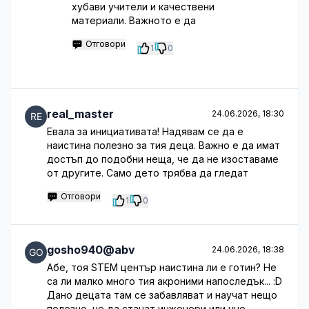
хубави учители и качествени
материали. Важното е да
Отговори
1
0
real_master
24.06.2026, 18:30
Евала за инициативата! Надявам се да е
наистина полезно за тия деца. Важно е да имат
достъп до подобни неща, че да не изоставаме
от другите. Само дето трябва да гледат
Отговори
1
0
gosho940@abv
24.06.2026, 18:38
Абе, тоя STEM център наистина ли е готин? Не
са ли малко много тия акроними напоследък... :D
Дано децата там се забавляват и научат нещо
полезно, че да станат инженери или уче