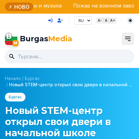
и музыка
Пожар на военном заводе рядом с Бели
⚡
НОВО
A-
A
A+
B
Burgas
Media
M
Начало
/
Бургас
/
Новый STEM-центр открыл свои двери в начальной ...
Бургас
Новый STEM-центр
открыл свои двери в
начальной школе