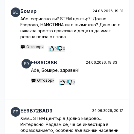
Бомир
24.06.2026, 19:31
Абе, сериозно ли? STEM център?! Долно
Езерово, НАИСТИНА ли е възможно? Дано не е
някаква просто приказка и децата да имат
реална полза от това
Отговори
0
0
F986C88B
24.06.2026, 19:33
Абе, Бомире, здравей!
Отговори
1
0
EE9B72BAD3
24.06.2026, 20:17
Хмм... STEM център в Долно Езерово...
Интересно. Радвам се, че се инвестира в
образованието, особено във всички населени