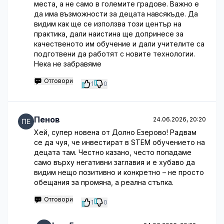
места, а не само в големите градове. Важно е
да има възможности за децата навсякъде. Да
видим как ще се използва този център на
практика, дали наистина ще допринесе за
качественото им обучение и дали учителите са
подготвени да работят с новите технологии.
Нека не забравяме
Отговори
1
0
Пенов
24.06.2026, 20:20
Хей, супер новена от Долно Езерово! Радвам
се да чуя, че инвестират в STEM обучението на
децата там. Честно казано, често попадаме
само върху негативни заглавия и е хубаво да
видим нещо позитивно и конкретно – не просто
обещания за промяна, а реална стъпка.
Отговори
1
0