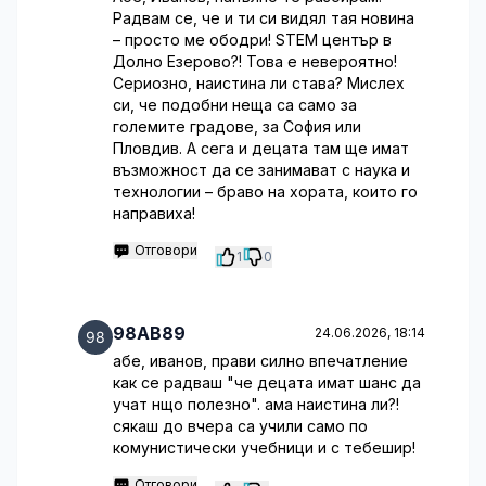
Радвам се, че и ти си видял тая новина
– просто ме ободри! STEM център в
Долно Езерово?! Това е невероятно!
Сериозно, наистина ли става? Мислех
си, че подобни неща са само за
големите градове, за София или
Пловдив. А сега и децата там ще имат
възможност да се занимават с наука и
технологии – браво на хората, които го
направиха!
Отговори
1
0
98AB89
24.06.2026, 18:14
абе, иванов, прави силно впечатление
как се радваш "че децата имат шанс да
учат нщо полезно". ама наистина ли?!
сякаш до вчера са учили само по
комунистически учебници и с тебешир!
Отговори