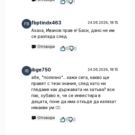
1
1
fbptindx463
24.06.2026, 18:15
Ахаха, Иванов прав е! Баси, дано не им
се разпада след
Отговори
0
0
ibge750
24.06.2026, 18:15
абе, "полезно"... кажи сега, какво ще
правят с тези знания, след като ни
гледаме как държавата ни затъва? все
пак, хубаво е, че се инвестира в
децата, поне да има откъде да излязат
някакви ум 🤦‍♂️
Отговори
1
0