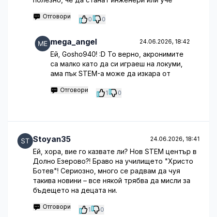
Отговори
0
0
mega_angel
24.06.2026, 18:42
Ей, Gosho940! :D То верно, акронимите
са малко като да си играеш на локуми,
ама пък STEM-а може да изкара от
Отговори
1
0
Stoyan35
24.06.2026, 18:41
Ей, хора, вие го казвате ли? Нов STEM център в
Долно Езерово?! Браво на училището "Христо
Ботев"! Сериозно, много се радвам да чуя
такива новини – все някой трябва да мисли за
бъдещето на децата ни.
Отговори
1
0