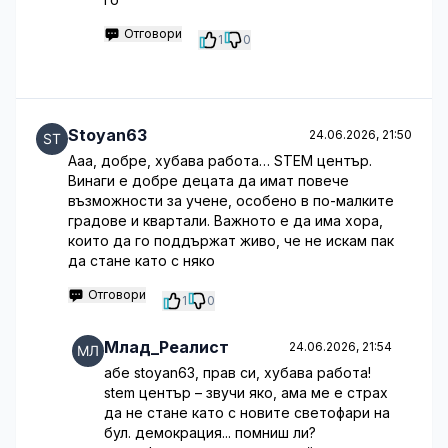
Отговори
1
0
Stoyan63
24.06.2026, 21:50
Ааа, добре, хубава работа… STEM център.
Винаги е добре децата да имат повече
възможности за учене, особено в по-малките
градове и квартали. Важното е да има хора,
които да го поддържат живо, че не искам пак
да стане като с няко
Отговори
1
0
Млад_Реалист
24.06.2026, 21:54
абе stoyan63, прав си, хубава работа!
stem център – звучи яко, ама ме е страх
да не стане като с новите светофари на
бул. демокрация... помниш ли?