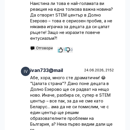
Наистина ли това е най-голамата ви
реакция на една толкова важна новина?
Да отворят STEM център в Долно
Езерово – това е сериозен пробив, а не
някаква играчка за децата да си цапат
ръцете! Защо не изразите повече
ентусиазъм?!
Отговори
1
0
ivan733@mail
24.06.2026, 21:52
Абе, хора, много сте драматични! 😂
"Цалата страна"? Дано поне децата в
Долно Езерово ще се радват на нещо
ново. Иначе, разбира се, супер е STEM
център – все пак, за да не сме като
Беларус... ама да не си помислим, че с
един център ще решим
образователните проблеми на
България, а? Нека първо видим дали ще
го