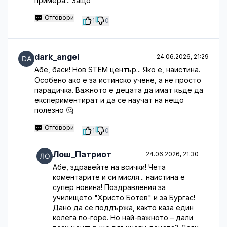
примера... Защо
Отговори
1
0
dark_angel
24.06.2026, 21:29
Абе, баси! Нов STEM център... Яко е, наистина.
Особено ако е за истинско учене, а не просто
парадичка. Важното е децата да имат къде да
експериментират и да се научат на нещо
полезно 🤔
Отговори
1
0
Лош_Патриот
24.06.2026, 21:30
Абе, здравейте на всички! Чета
коментарите и си мисля... наистина е
супер новина! Поздравления за
училището "Христо Ботев" и за Бургас!
Дано да се поддържа, както каза един
колега по-горе. Но най-важното – дали