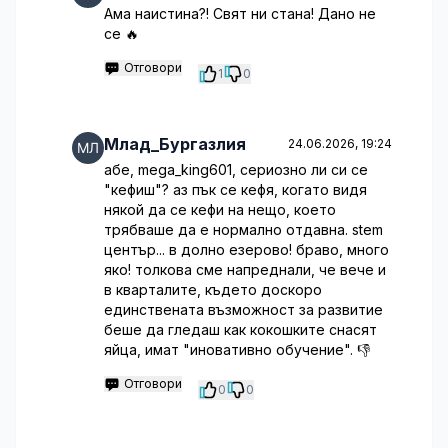
Ама наистина?! Свят ни стана! Дано не
се 🔥
Отговори
1
0
Млад_Бургазлия
24.06.2026, 19:24
абе, mega_king601, сериозно ли си се
"кефиш"? аз пък се кефя, когато видя
някой да се кефи на нещо, което
трябваше да е нормално отдавна. stem
център... в долно езерово! браво, много
яко! толкова сме напреднали, че вече и
в кварталите, където доскоро
единствената възможност за развитие
беше да гледаш как кокошките снасят
яйца, имат "иновативно обучение". 👎
Отговори
0
0