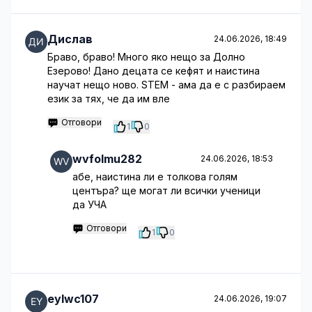
Дислав
24.06.2026, 18:49
Браво, браво! Много яко нещо за Долно
Езерово! Дано децата се кефят и наистина
научат нещо ново. STEM - ама да е с разбираем
език за тях, че да им вле
Отговори
1
0
wvfolmu282
24.06.2026, 18:53
абе, наистина ли е толкова голям
центъра? ще могат ли всички ученици
да УЧА
Отговори
1
0
eylwc107
24.06.2026, 19:07