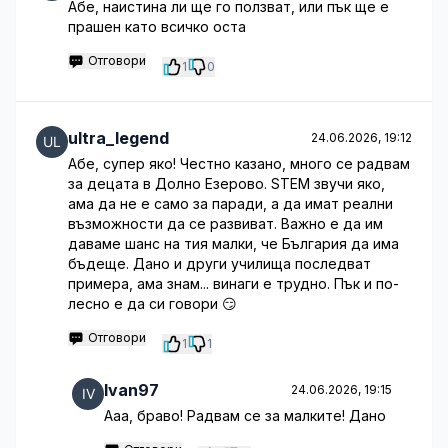
Абе, наистина ли ще го ползват, или пък ще е
прашен като всичко оста
Отговори
1
0
ultra_legend
24.06.2026, 19:12
Абе, супер яко! Честно казано, много се радвам
за децата в Долно Езерово. STEM звучи яко,
ама да не е само за паради, а да имат реални
възможности да се развиват. Важно е да им
даваме шанс на тия малки, че България да има
бъдеще. Дано и други училища последват
примера, ама знам... винаги е трудно. Пък и по-
лесно е да си говори 😏
Отговори
1
1
Ivan97
24.06.2026, 19:15
Ааа, браво! Радвам се за малките! Дано