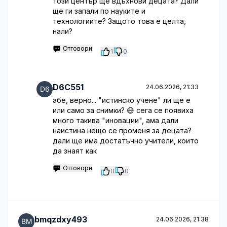
този център ще вдъхнови децата? Дали
ще ги запали по науките и
технологиите? Защото това е целта,
нали?
Отговори
1
0
D6C551
24.06.2026, 21:33
абе, верно... "истинско учене" ли ще е
или само за снимки? 😅 сега се появиха
много такива "иновации", ама дали
наистина нещо се променя за децата?
дали ще има достатъчно учители, които
да знаят как
Отговори
0
0
bmqzdxy493
24.06.2026, 21:38