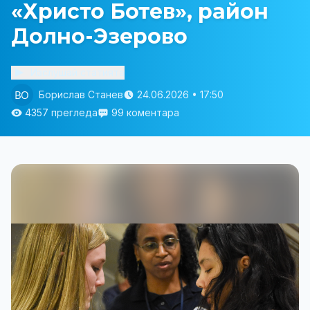
«Христо Ботев», район
Долно-Эзерово
Изслушай статията
Борислав Станев
24.06.2026 • 17:50
4357 прегледа
99 коментара