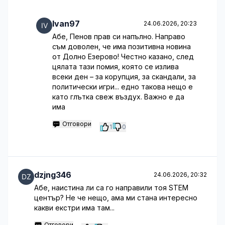
Ivan97
24.06.2026, 20:23
Абе, Пенов прав си напълно. Направо
съм доволен, че има позитивна новина
от Долно Езерово! Честно казано, след
цялата тази помия, която се излива
всеки ден – за корупция, за скандали, за
политически игри... едно такова нещо е
като глътка свеж въздух. Важно е да
има
Отговори
1
0
dzjng346
24.06.2026, 20:32
Абе, наистина ли са го направили тоя STEM
център? Не че нещо, ама ми стана интересно
какви екстри има там...
Отговори