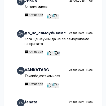
7E5D5
25.09.2025, 11:05
Аз така мисля
Отговори
1
0
да_не_самоубиваме
25.09.2025, 11:06
Кога ще научим да не се самоубиваме
на вратата
Отговори
0
0
VANKATABG
25.09.2025, 11:06
Такаибе,азтакамисля
Отговори
1
0
fanata
25.09.2025, 11:06