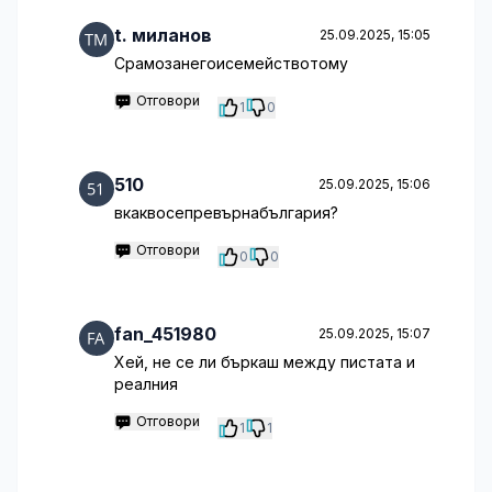
t. миланов
25.09.2025, 15:05
Срамозанегоисемействотому
Отговори
1
0
510
25.09.2025, 15:06
вкаквосепревърнабългария?
Отговори
0
0
fan_451980
25.09.2025, 15:07
Хей, не се ли бъркаш между пистата и
реалния
Отговори
1
1