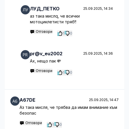
ЛУД_ПЕТКО
25.09.2025, 14:34
аз така мислq, че всички
мотоциклетисти тряб!!
Отговори
1
0
pr@v_eu2002
25.09.2025, 14:36
Ах, нещо пак 💸
Отговори
1
0
A67DE
25.09.2025, 14:47
Аз така мисля, че трябва да имам внимание към
безопас
Отговори
1
0