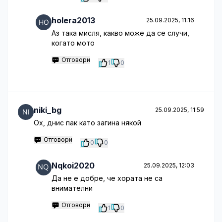
holera2013
25.09.2025, 11:16
Аз така мисля, какво може да се случи,
когато мото
Отговори
1
0
niki_bg
25.09.2025, 11:59
Ох, днис пак като загина някой
Отговори
0
0
Nqkoi2020
25.09.2025, 12:03
Да не е добре, че хората не са
внимателни
Отговори
1
0