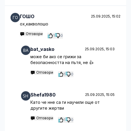
ГОШО
25.09.2025, 15:02
ох,какволошо
Отговори
1
0
bat_vasko
25.09.2025, 15:03
може би ако се грижи за
безопаснността на пътя, не 👍
Отговори
1
0
Shefa1980
25.09.2025, 15:05
Като че нне са ги научили още от
другите жертви
Отговори
1
0