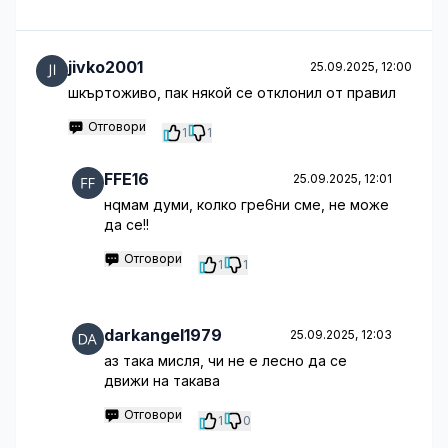
jivko2001
25.09.2025, 12:00
шкъртоживо, пак някой се отклонил от правил
Отговори
1
1
FFE16
25.09.2025, 12:01
нqмам думи, колко гре6ни сме, не може
да се!!
Отговори
1
1
darkangel1979
25.09.2025, 12:03
аз така мисля, чи не е лесно да се
движи на такава
Отговори
1
0