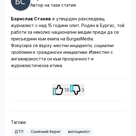
Автор на тази статия
Борислав Станев
е утвърден разследващ
журналист с над 15 години опит. Роден в Бургас, той
работи за няколко национални медии преди да се
присъедини към екипа на BurgasMedia.
Фокусира се върху
местни инциденти, социални
проблеми
и
граждански инициативи
. Известен с
ангажираността си към прозрачност и
журналистическа етика.
18
3
Тагове:
ДТП
Сонячний берег
мотоцикліст