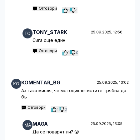
Отговори
1
1
TONY_STARK
25.09.2025, 12:56
Сига още един
Отговори
1
0
KOMENTAR_BG
25.09.2025, 13:02
Аз така мисля, че мотоциклетистите трябва да
бъ
Отговори
1
0
MAGA
25.09.2025, 13:05
Да се поварят ли? 🤬