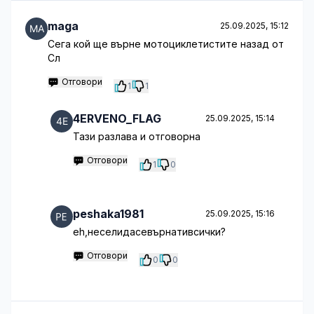
maga
25.09.2025, 15:12
Сега кой ще върне мотоциклетистите назад от
Сл
Отговори
1
1
4ERVENO_FLAG
25.09.2025, 15:14
Тази разлава и отговорна
Отговори
1
0
peshaka1981
25.09.2025, 15:16
eh,неселидасевърнативсички?
Отговори
0
0