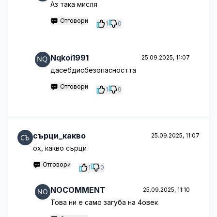
Аз така мисля
Отговори
1
0
Nqkoi1991
25.09.2025, 11:07
дасебдисбезопасността
Отговори
1
0
сърци_какво
25.09.2025, 11:07
ох, какво сърци
Отговори
1
0
NOCOMMENT
25.09.2025, 11:10
Това ни е само загуба на 4овек