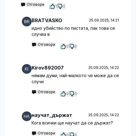
Отговори
1
0
BRATVASKO
25.09.2025, 14:21
идно убийство по пистата, пак това се
случва в
Отговори
0
0
Kirov892007
25.09.2025, 14:22
нямам думи, най-малкото че може да се
случи
Отговори
0
0
научат_държат
25.09.2025, 14:22
Кога всички ще научат да се държат?
Отговори
0
0