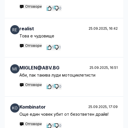
Отговори
1
0
realist
25.09.2025, 16:42
Това е чудовище
Отговори
1
1
MIGLEN@ABV.BG
25.09.2025, 16:51
Аби, пак такива луди мотоциклетисти
Отговори
1
0
Kombinator
25.09.2025, 17:09
Още един човек убит от безответен драйв!
Отговори
1
0