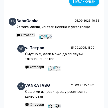
Публикувай
BabaGanka
25.09.2025, 10:58
Аз така мисля, че тази новина е ужасяваща
Отговори
1
0
v. Петров
25.09.2025, 11:00
Смутно е, дали може да се слу4и
такова нещастие
Отговори
1
0
VANKATABG
25.09.2025, 11:01
Също ми изправи срещу реалността,
какво став
Отговори
0
0