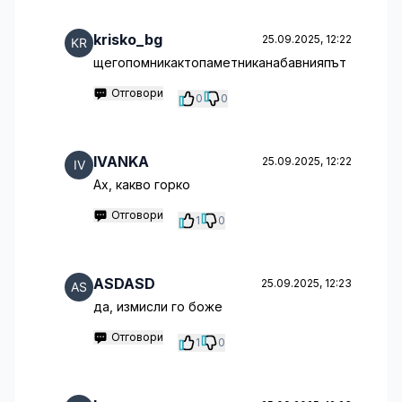
krisko_bg
25.09.2025, 12:22
щегопомникактопаметниканабавнияпът
Отговори
0
0
IVANKA
25.09.2025, 12:22
Ах, какво горко
Отговори
1
0
ASDASD
25.09.2025, 12:23
да, измисли го боже
Отговори
1
0