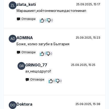
zlata_koti
25.09.2025, 15:17
Марашкият,койтонемогешедастопнинап
Отговори
0
0
ADMINA
25.09.2025, 15:23
Боже, колко загуби в България
Отговори
1
0
GRINGO_77
25.09.2025, 15:25
ах,нещодруго!!
Отговори
0
0
Doktora
25.09.2025, 15:38