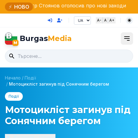
тр Стоянов оголосив про нові заходи
Димитр Главче
⚡
НОВО
A-
A
A+
B
Burgas
Media
M
Начало
/
Події
/
Мотоцикліст загинув під Сонячним берегом
Події
Мотоцикліст загинув під
Сонячним берегом
Изслушай статията