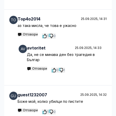
Top4o2014
25.09.2025, 14:31
аз така мисла, че това е ужасно
Отговори
1
0
avtoritet
25.09.2025, 14:33
Да, не се минава ден без трагедия в
Българ
Отговори
0
1
guest1232007
25.09.2025, 14:32
Боже мой, колко убилци по пистите
Отговори
1
0