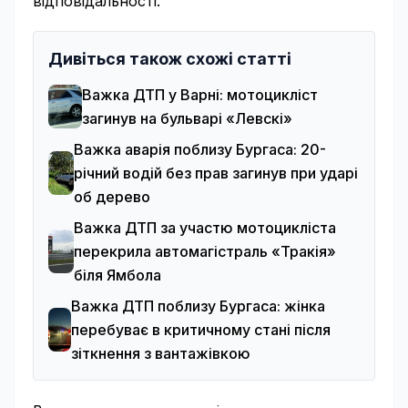
відповідальності.
Дивіться також схожі статті
Важка ДТП у Варні: мотоцикліст
загинув на бульварі «Левскі»
Важка аварія поблизу Бургаса: 20-
річний водій без прав загинув при ударі
об дерево
Важка ДТП за участю мотоцикліста
перекрила автомагістраль «Тракія»
біля Ямбола
Важка ДТП поблизу Бургаса: жінка
перебуває в критичному стані після
зіткнення з вантажівкою