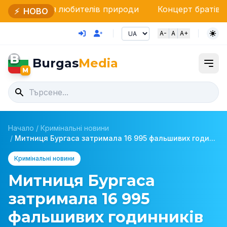
я любителів природи
Концерт братів Аргірових під 
⚡
НОВО
A-
A
A+
B
Burgas
Media
M
Начало
/
Кримінальні новини
/
Митниця Бургаса затримала 16 995 фальшивих годи...
Кримінальні новини
Митниця Бургаса
затримала 16 995
фальшивих годинників