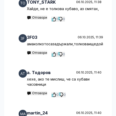
TONY_STARK
06.10.2025, 11:38
Хайде, не е толкова хубаво, аз смятах,
Отговори
1
0
3F03
06.10.2025, 11:39
амаколкотосазадържали,толковаищедой
Отговори
1
0
a. Тодоров
06.10.2025, 11:40
хехе, ако те мислиш, че са хубави
часовници
Отговори
0
0
martin_24
06.10.2025, 11:40