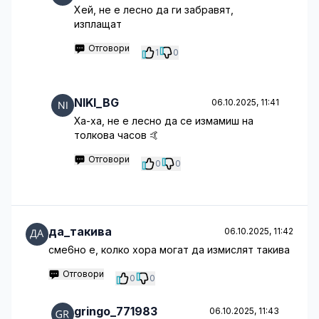
Хей, не е лесно да ги забравят,
изплащат
Отговори
1
0
NIKI_BG
06.10.2025, 11:41
Ха-ха, не е лесно да се измамиш на
толкова часов 🤙
Отговори
0
0
да_такива
06.10.2025, 11:42
сме6но е, колко хора могат да измислят такива
Отговори
0
0
gringo_771983
06.10.2025, 11:43