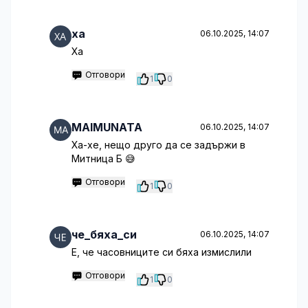
ха
06.10.2025, 14:07
Ха
Отговори
1
0
MAIMUNATA
06.10.2025, 14:07
Ха-хе, нещо друго да се задържи в
Митница Б 😅
Отговори
1
0
че_бяха_си
06.10.2025, 14:07
E, че часовниците си бяха измислили
Отговори
1
0