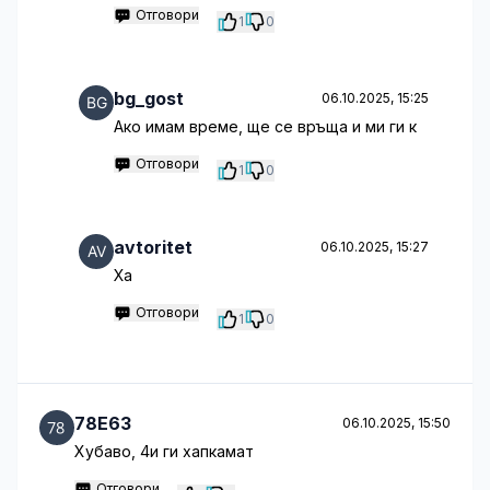
Отговори
1
0
bg_gost
06.10.2025, 15:25
Ако имам време, ще се връща и ми ги к
Отговори
1
0
avtoritet
06.10.2025, 15:27
Ха
Отговори
1
0
78E63
06.10.2025, 15:50
Хубаво, 4и ги хапкамат
Отговори