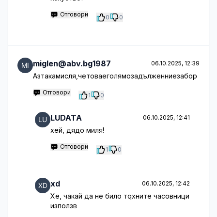
Отговори
0
0
miglen@abv.bg1987
06.10.2025, 12:39
Азтакамисля,четоваеголямозадълженниезабор
Отговори
1
0
LUDATA
06.10.2025, 12:41
хей, дядо миля!
Отговори
1
0
xd
06.10.2025, 12:42
Хе, чакай да не било тqхните часовници
използв