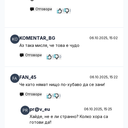
Отговори
1
1
KOMENTAR_BG
06.10.2025, 15:02
Аз така мисля, че това е чудо
Отговори
1
0
FAN_45
06.10.2025, 15:22
Че като нямат нищо по-хубаво да се зани!
Отговори
1
1
pr@v_eu
06.10.2025, 15:25
Хайде, не е ли странно? Колко хора са
готови да!!