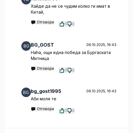
Хайде да не се чудим колко ги имат в
Китай,
Отговори
1
0
BG_GOST
06.10.2025, 16:43
Haha, ощи една победа за Бургаската
Митница
Отговори
1
0
bg_gost1995
06.10.2025, 16:43
Аби моля те
Отговори
1
0