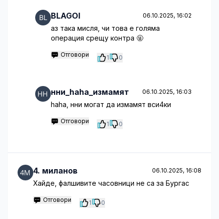
BLAGOI
06.10.2025, 16:02
аз така мисля, чи това е голяма
операция срещу контра 🤬
Отговори
1
0
нни_haha_измамят
06.10.2025, 16:03
haha, нни могат да измамят вси4ки
Отговори
1
0
4. миланов
06.10.2025, 16:08
Хайде, фалшивите часовници не са за Бургас
Отговори
1
0