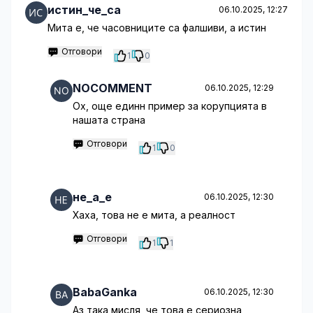
истин_че_са
06.10.2025, 12:27
Мита е, че часовниците са фалшиви, а истин
Отговори
1
0
NOCOMMENT
06.10.2025, 12:29
Ох, още единн пример за корупцията в
нашата страна
Отговори
1
0
не_а_е
06.10.2025, 12:30
Хаха, това не е мита, а реалност
Отговори
1
1
BabaGanka
06.10.2025, 12:30
Аз така мисля, че това е сериозна