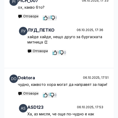
PICH_007
06.10.2025, 17:33
ох, какво 6то?
Отговори
0
1
ЛУД_ПЕТКО
06.10.2025, 17:36
хайде хайде, нещо друго за бургаската
митница 👏
Отговори
1
0
Doktora
06.10.2025, 17:51
чудно, каквото хора могат да направят за пари!
Отговори
1
0
ASD123
06.10.2025, 17:53
Ха, аз мисля, че още по-чудно е как