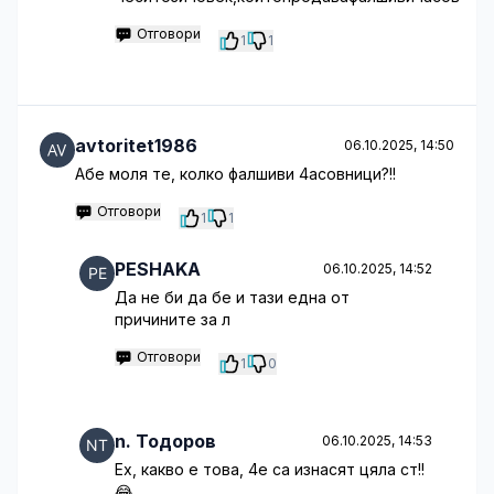
Отговори
1
1
avtoritet1986
06.10.2025, 14:50
Абе моля те, колко фалшиви 4асовници?!!
Отговори
1
1
PESHAKA
06.10.2025, 14:52
Да не би да бе и тази една от
причините за л
Отговори
1
0
n. Тодоров
06.10.2025, 14:53
Ех, какво е това, 4е са изнасят цяла ст!!
😂