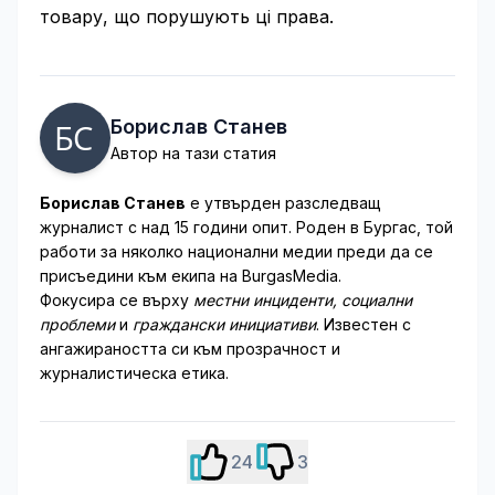
товару, що порушують ці права.
Борислав Станев
Автор на тази статия
Борислав Станев
е утвърден разследващ
журналист с над 15 години опит. Роден в Бургас, той
работи за няколко национални медии преди да се
присъедини към екипа на BurgasMedia.
Фокусира се върху
местни инциденти, социални
проблеми
и
граждански инициативи
. Известен с
ангажираността си към прозрачност и
журналистическа етика.
24
3