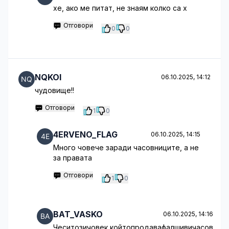
хе, ако ме питат, не знаям колко са х
Отговори
0
0
NQKOI
06.10.2025, 14:12
чудовище!!
Отговори
1
0
4ERVENO_FLAG
06.10.2025, 14:15
Много човече заради часовниците, а не
за правата
Отговори
1
0
BAT_VASKO
06.10.2025, 14:16
Чеситозичовек,койтопродавафалшивичасов