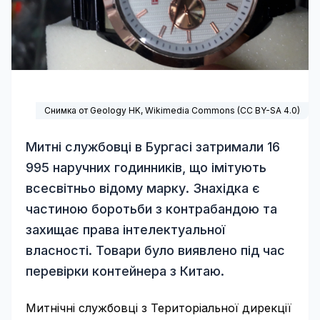
Снимка от Geology HK,
Wikimedia Commons
(
CC BY-SA 4.0
)
Митні службовці в Бургасі затримали 16
995 наручних годинників, що імітують
всесвітньо відому марку. Знахідка є
частиною боротьби з контрабандою та
захищає права інтелектуальної
власності. Товари було виявлено під час
перевірки контейнера з Китаю.
Митнічні службовці з Територіальної дирекції