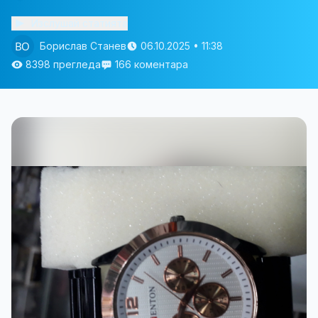
Изслушай статията
Борислав Станев
06.10.2025 • 11:38
8398 прегледа
166 коментара