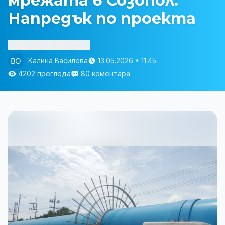
мрежата в Созопол:
Напредък по проекта
Изслушай статията
Калина Василева
13.05.2026 • 11:45
4202 прегледа
80 коментара