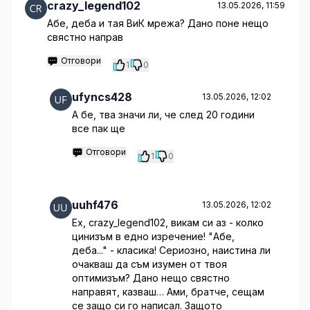
crazy_legend102
13.05.2026, 11:59
Абе, деба и тая ВиК мрежа? Дано поне нещо
свястно направ
Отговори
1
0
ufyncs428
13.05.2026, 12:02
А бе, тва значи ли, че след 20 години
все пак ще
Отговори
1
0
uuhf476
13.05.2026, 12:02
Ех, crazy_legend102, викам си аз - колко
цинизъм в едно изречение! "Абе,
деба..." - класика! Сериозно, наистина ли
очакваш да съм изумен от твоя
оптимизъм? Дано нещо свястно
направят, казваш… Ами, братче, сещам
се защо си го написал. Защото