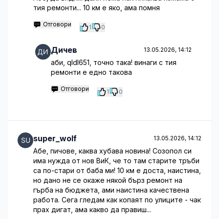
тия ремонти... 10 км е яко, ама помня
Отговори
1
0
Дичев
13.05.2026, 14:12
аби, qldl651, точно така! винаги с тия
ремонти е едно такова
Отговори
1
0
super_wolf
13.05.2026, 14:12
Абе, пичове, каква хубава новина! Созопол си
има нужда от нов ВиК, че то там старите тръби
са по-стари от баба ми! 10 км е доста, наистина,
но дано не се окаже някой бърз ремонт на
гърба на бюджета, ами наистина качествена
работа. Сега гледам как копаят по улиците - чак
прах дигат, ама какво да правиш...