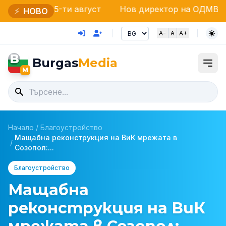
-ти август
Нов директор на ОДМВР – Бургас: Ста
⚡
НОВО
A-
A
A+
B
Burgas
Media
M
Начало
/
Благоустройство
Мащабна реконструкция на ВиК мрежата в
/
Созопол:...
Благоустройство
Мащабна
реконструкция на ВиК