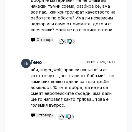
добрите материали? Не че очаквам
някакви тъмни схеми, разбира се, ама
все пак... как контролират качеството на
работата по обекта? Има ли независим
надзор или само от фирмата, дето я е
спечелили? Нали не са сложили евтини
Отговори
0
0
Гено
13.05.2026, 14:17
аби, super_wolf, прав си напълно! и аз
като те чух – „по-стари от баба ми“ - се
замислих колко години са тези тръби
всъщност. 10 км е добре, да не ни се
смеят европейските съседи, ама дали
ще го направят както трябва... това е
големия въпрос.
Отговори
1
0