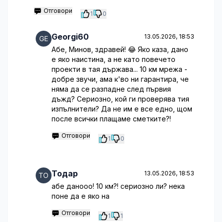
Отговори
1
0
Georgi60
13.05.2026, 18:53
Абе, Минов, здравей! 😂 Яко каза, дано
е яко наистина, а не като повечето
проекти в тая държава... 10 км мрежа -
добре звучи, ама к'во ни гарантира, че
няма да се разпадне след първия
дъжд? Сериозно, кой ги проверява тия
изпълнители? Да не им е все едно, щом
после всички плащаме сметките?!
Отговори
1
0
Тодар
13.05.2026, 18:53
абе данооо! 10 км?! сериозно ли? нека
поне да е яко на
Отговори
1
1