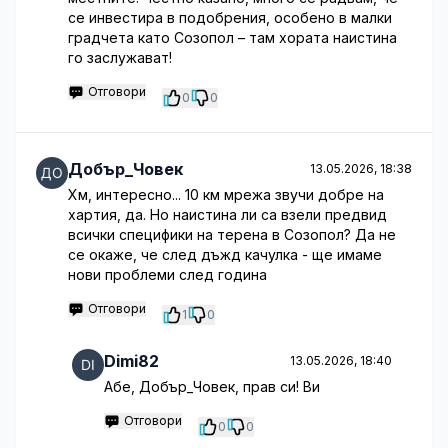
се инвестира в подобрения, особено в малки
градчета като Созопол – там хората наистина
го заслужават!
Отговори
0
0
Добър_Човек
13.05.2026, 18:38
Хм, интересно... 10 км мрежа звучи добре на
хартия, да. Но наистина ли са взели предвид
всички специфики на терена в Созопол? Да не
се окаже, че след дъжд качулка - ще имаме
нови проблеми след година
Отговори
1
0
Dimi82
13.05.2026, 18:40
Абе, Добър_Човек, прав си! Ви
Отговори
0
0