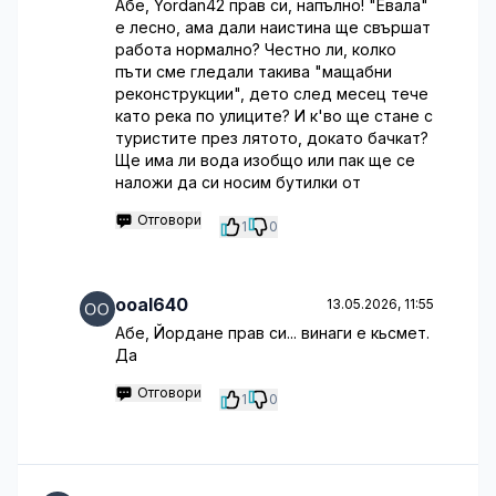
Абе, Yordan42 прав си, напълно! "Евала"
е лесно, ама дали наистина ще свършат
работа нормално? Честно ли, колко
пъти сме гледали такива "мащабни
реконструкции", дето след месец тече
като река по улиците? И к'во ще стане с
туристите през лятото, докато бачкат?
Ще има ли вода изобщо или пак ще се
наложи да си носим бутилки от
Отговори
1
0
ooal640
13.05.2026, 11:55
Абе, Йордане прав си... винаги е кьсмет.
Да
Отговори
1
0