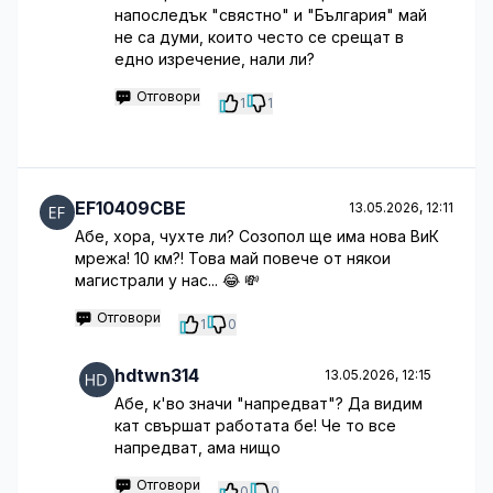
напоследък "свястно" и "България" май
не са думи, които често се срещат в
едно изречение, нали ли?
Отговори
1
1
EF10409CBE
13.05.2026, 12:11
Абе, хора, чухте ли? Созопол ще има нова ВиК
мрежа! 10 км?! Това май повече от някои
магистрали у нас... 😂 💸
Отговори
1
0
hdtwn314
13.05.2026, 12:15
Абе, к'во значи "напредват"? Да видим
кат свършат работата бе! Че то все
напредват, ама нищо
Отговори
0
0