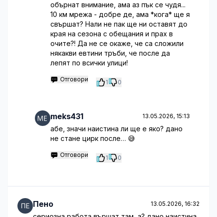
обърнат внимание, ама аз пък се чудя...
10 км мрежа - добре де, ама *кога* ще я
свършат? Нали не пак ще ни оставят до
края на сезона с обещания и прах в
очите?! Да не се окаже, че са сложили
някакви евтини тръби, че после да
лепят по всички улици!
Отговори
1
0
meks431
13.05.2026, 15:13
абе, значи наистина ли ще е яко? дано
не стане цирк после… 😅
Отговори
1
0
Пено
13.05.2026, 16:32
сериозна работа вършат там, а? дано наистина