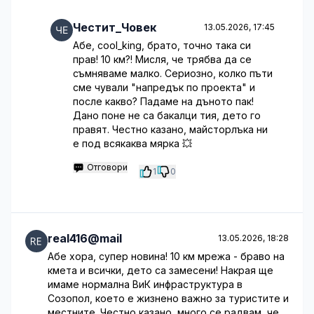
Честит_Човек
13.05.2026, 17:45
Абе, cool_king, брато, точно така си
прав! 10 км?! Мисля, че трябва да се
съмняваме малко. Сериозно, колко пъти
сме чували "напредък по проекта" и
после какво? Падаме на дъното пак!
Дано поне не са бакалци тия, дето го
правят. Честно казано, майсторлъка ни
е под всякаква мярка 💥
Отговори
1
0
real416@mail
13.05.2026, 18:28
Абе хора, супер новина! 10 км мрежа - браво на
кмета и всички, дето са замесени! Накрая ще
имаме нормална ВиК инфраструктура в
Созопол, което е жизнено важно за туристите и
местните. Честно казано, много се радвам, че