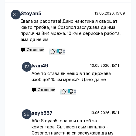
Stoyan5
13.05.2026, 15:09
Евала за работата! Дано наистина я свършат
както трябва, че Созопол заслужава да има
прилична ВиК мрежа. 10 км е сериозна работа,
ама да не им
Отговори
1
0
Ivan49
13.05.2026, 15:11
Абе то става ли нещо в тая държава
изобщо? 10 км мрежа?! Дано да не
Отговори
1
0
seyb557
13.05.2026, 15:11
Абе Stoyan5, евала и на теб за
коментара! Съгласен съм напълно -
Созопол наистина си заслужава да му