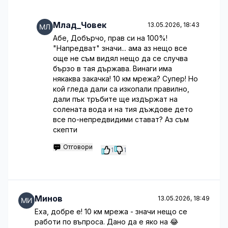
Млад_Човек
13.05.2026, 18:43
Абе, Добърчо, прав си на 100%!
"Напредват" значи... ама аз нещо все
още не съм видял нещо да се случва
бързо в тая държава. Винаги има
някаква закачка! 10 км мрежа? Супер! Но
кой гледа дали са изкопали правилно,
дали пък тръбите ще издържат на
солената вода и на тия дъждове дето
все по-непредвидими стават? Аз съм
скепти
Отговори
1
1
Минов
13.05.2026, 18:49
Еха, добре е! 10 км мрежа - значи нещо се
работи по въпроса. Дано да е яко на 😂