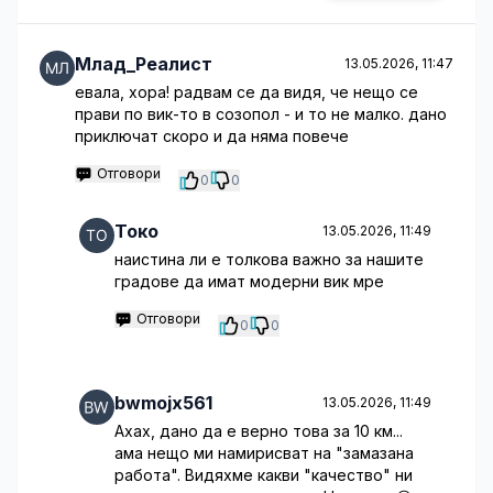
Млад_Реалист
13.05.2026, 11:47
евала, хора! радвам се да видя, че нещо се
прави по вик-то в созопол - и то не малко. дано
приключат скоро и да няма повече
Отговори
0
0
Токо
13.05.2026, 11:49
наистина ли е толкова важно за нашите
градове да имат модерни вик мре
Отговори
0
0
bwmojx561
13.05.2026, 11:49
Ахах, дано да е верно това за 10 км...
ама нещо ми намирисват на "замазана
работа". Видяхме какви "качество" ни