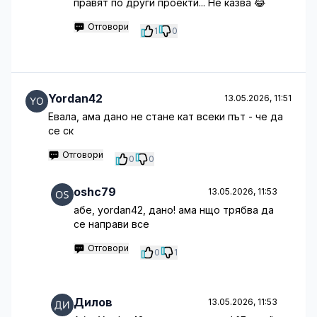
правят по други проекти... Не казва 😂
Отговори
1
0
Yordan42
13.05.2026, 11:51
Евала, ама дано не стане кат всеки път - че да
се ск
Отговори
0
0
oshc79
13.05.2026, 11:53
абе, yordan42, дано! ама нщо трябва да
се направи все
Отговори
0
1
Дилов
13.05.2026, 11:53