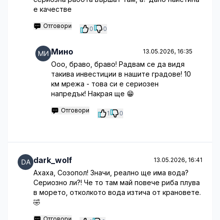
е качестве
Отговори
0
0
Мино
13.05.2026, 16:35
Ооо, браво, браво! Радвам се да видя
такива инвестиции в нашите градове! 10
км мрежа - това си е сериозен
напредък! Накрая ще 😁
Отговори
1
0
dark_wolf
13.05.2026, 16:41
Ахаха, Созопол! Значи, реално ще има вода?
Сериозно ли?! Че то там май повече риба плува
в морето, отколкото вода изтича от крановете.
🤣
Отговори