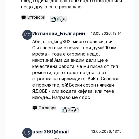
след година-две пак тече вода отнякъде или
нещо друго се е разваляло.
Отговори
1
0
Истински_Българин
13.05.2026, 13:14
Абе, ultra_king862, много прав си, пич!
Съгласен съм с всяка твоя дума! 10 км
мрежа – това е огромно нещо,
наистина! Ама да видим дали ще е
качествена работа, че ми писна от тия
ремонти, дето траят по-дълго от
строежа на пирамидите. ВиК в Созопол
е проклятие, ей! Всеки сезон някакви
ЯДОВЕ - или водата кафява, или тече
някъде... Направо ме ядос
Отговори
0
0
user360@mail
13.05.2026, 13:15