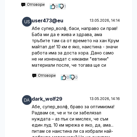
Отговори
0
1
user473@eu
13.05.2026, 14:14
Абе супер_волф, баси, направо си прав!
Баба ми да е жива и здрава, ама
тръбите там са от времето на хан Крум
майтап де! 10 км е яко, наистина - значи
работа има за доста хора. Дано само
не ни изненадат с някакви "евтини"
материали после, че тогава ще си
Отговори
0
0
dark_wolf29
13.05.2026, 14:16
Абе, супер_волф, браво за оптимизма!
Радвам се, че и ти си забелязал
нуждата – аз пък си мислех, че съм
един луд. 10 км мрежа е яко, да, ама...
питам се наистина ли са избрали най-