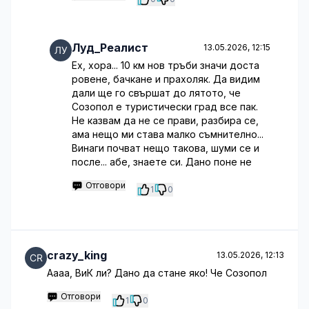
Луд_Реалист
13.05.2026, 12:15
Ех, хора... 10 км нов тръби значи доста
ровене, бачкане и прахоляк. Да видим
дали ще го свършат до лятото, че
Созопол е туристически град все пак.
Не казвам да не се прави, разбира се,
ама нещо ми става малко съмнително...
Винаги почват нещо такова, шуми се и
после... абе, знаете си. Дано поне не
Отговори
1
0
crazy_king
13.05.2026, 12:13
Аааа, ВиК ли? Дано да стане яко! Че Созопол
Отговори
1
0