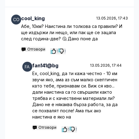
cool_king
13.05.2026, 17:43
Абе, 10км? Наистина ли толкова са правили? И
ще издържи ли нещо, или пак ще се зацапа
след година-две? 🤔 Дано поне да
Отговори
1
1
fan141@bg
13.05.2026, 17:44
Ех, cool_king, да ти кажа честно - 10 км
звучи яко, ама аз съм малко скептичен
като тебе, признавам си. Виж ся кво...
дали наистина са го свършили както
трябва и с качествени материали ли?
Дано не е някаква бърза работа, за да
се похвалят после! Ама пък ако
наистина е яко на
Отговори
1
1