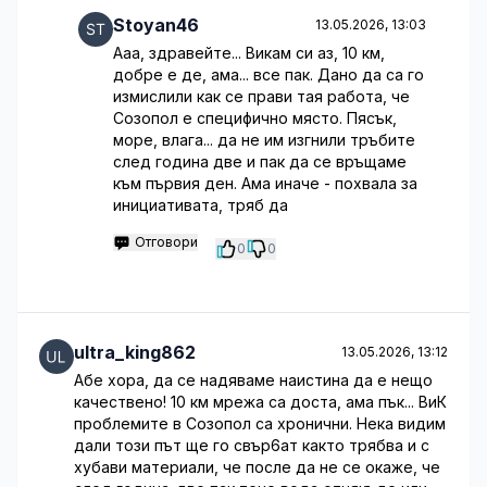
Stoyan46
13.05.2026, 13:03
Ааа, здравейте... Викам си аз, 10 км,
добре е де, ама... все пак. Дано да са го
измислили как се прави тая работа, че
Созопол е специфично място. Пясък,
море, влага... да не им изгнили тръбите
след година две и пак да се връщаме
към първия ден. Ама иначе - похвала за
инициативата, тряб да
Отговори
0
0
ultra_king862
13.05.2026, 13:12
Абе хора, да се надяваме наистина да е нещо
качествено! 10 км мрежа са доста, ама пък... ВиК
проблемите в Созопол са хронични. Нека видим
дали този път ще го свър6ат както трябва и с
хубави материали, че после да не се окаже, че