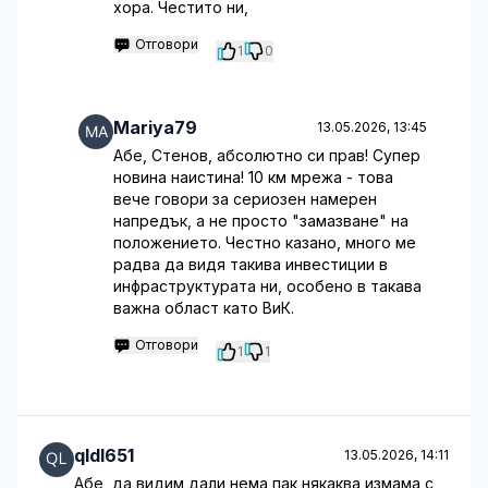
хора. Честито ни,
Отговори
1
0
Mariya79
13.05.2026, 13:45
Абе, Стенов, абсолютно си прав! Супер
новина наистина! 10 км мрежа - това
вече говори за сериозен намерен
напредък, а не просто "замазване" на
положението. Честно казано, много ме
радва да видя такива инвестиции в
инфраструктурата ни, особено в такава
важна област като ВиК.
Отговори
1
1
qldl651
13.05.2026, 14:11
Абе, да видим дали нема пак някаква измама с