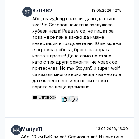
B79B62
13.05.2026, 12:15
Абе, crazy_king прав си, дано да стане
яко! Че Созопол наистина заслужава
хубави неща! Радвам се, че пишат за
това – все пак е важно да имаме
инвестиции в градовете ни. 10 км мрежа
е огромна работа, браво на хората,
които я правят! Дано само не стане
като с тия други ремонти...че човек се
притеснява. Но пък Stoyan5 и super_wolf
са казали много верни неща - важното е
да е качествено и да не ни вземат
парите за нещо временно
Отговори
1
0
Mariya11
13.05.2026, 13:00
Абе, 10 км ВиК ли са? Сериозно ли? И наистина