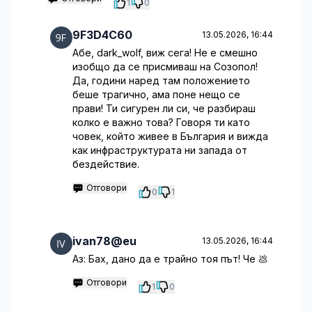
1
0
9F3D4C60
13.05.2026, 16:44
Абе, dark_wolf, виж сега! Не е смешно
изобщо да се присмиваш на Созопол!
Да, години наред там положението
беше трагично, ама поне нещо се
прави! Ти сигурен ли си, че разбираш
колко е важно това? Говоря ти като
човек, който живее в България и вижда
как инфраструктурата ни запада от
бездействие.
Отговори
0
1
ivan78@eu
13.05.2026, 16:44
Аз: Бах, дано да е трайно тоя път! Че 💩
Отговори
1
0