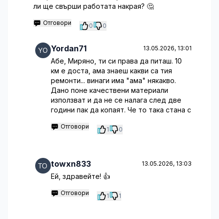
ли ще свърши работата накрая? 🤔
Отговори
0
0
Yordan71
13.05.2026, 13:01
Абе, Миряно, ти си права да питаш. 10
км е доста, ама знаеш какви са тия
ремонти... винаги има "ама" някакво.
Дано поне качествени материали
използват и да не се налага след две
години пак да копаят. Че то така стана с
Отговори
1
0
towxn833
13.05.2026, 13:03
Ей, здравейте! 👍
Отговори
1
1