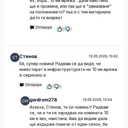
ех, хора... 10 км мрежа... дали наистина
ще е промяна, или пак ще е "замазване"
на положението? пък и с тия материали
дето ги вкарват
Отговори
0
1
Стенов
13.05.2026, 13:42
Ей, супер новина! Радвам се да видя, че
инвестират в инфраструктурата ни. 10 км мрежа
е сериозно и
Отговори
1
0
gwdrom278
13.05.2026, 13:44
Ахахха, Стенов, ти си човекът! Радвам
се, че и ти се зарадвах на новината. 10
км е яко, наистина. Ама да видим дали
ще издържи повече от един сезон, бе