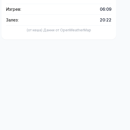
Изгрев:
06:09
Залез:
20:22
(от кеша) Данни от OpenWeatherMap