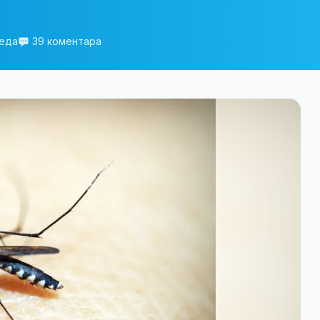
леда
39 коментара