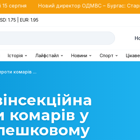
Новий директор ОДМВС – Бургас: Старший комісар Хр
SD: 1.75 | EUR: 1.95
Н
і
Історія
Лайфстайл
Новини
Спорт
Цікаве
оти комарів ...
інсекційна
 комарів у
блешковому