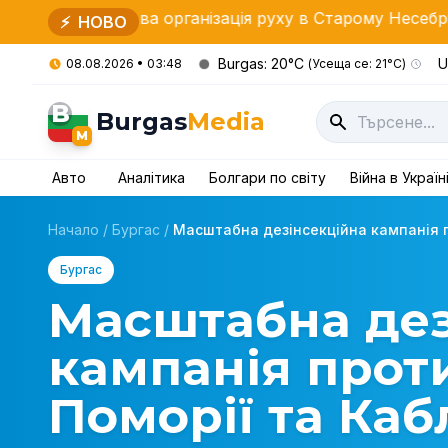
сова організація руху в Старому Несебрі 15 серпня
⚡
НОВО
Burgas: 20°C
U
08.08.2026 • 03:48
(Усеща се: 21°C)
B
Burgas
Media
M
Авто
Аналітика
Болгари по світу
Війна в Україн
Начало
/
Бургас
/
Масштабна дезінсекційна кампанія пр
Бургас
Масштабна дез
кампанія проти
Поморії та Ка