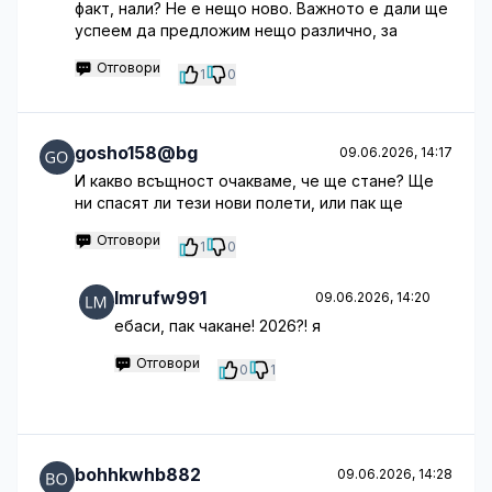
факт, нали? Не е нещо ново. Важното е дали ще
успеем да предложим нещо различно, за
Отговори
1
0
gosho158@bg
09.06.2026, 14:17
И какво всъщност очакваме, че ще стане? Ще
ни спасят ли тези нови полети, или пак ще
Отговори
1
0
lmrufw991
09.06.2026, 14:20
ебаси, пак чакане! 2026?! я
Отговори
0
1
bohhkwhb882
09.06.2026, 14:28