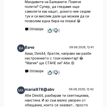
Малдивите на Балканите. Повече
полети? Супер, да гледаме още
самолети как кацат, докато ние седим
тук и си мислим дали ще можем да си
позволим една бира на плажа! 😁
Отговори
1
0
Вачо
09.06.2026, 12:41
Аааа, Dimi44, братле, направо ми разби
настроението с този коментар! 😂
"Магия" ще СТАНЕ ли? Абе 😡
Отговори
1
0
maria978@abv
09.06.2026, 12:42
Абе Dimi44, разбирам ти скептицизма,
наистина. И аз съм малко уморен от
обещаниа, които се оказват... просто