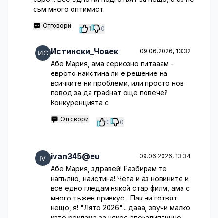
съм много оптимист.
Отговори
1
0
Истински_Човек
09.06.2026, 13:32
Абе Мария, ама сериозно питааам -
еврото наистина ли е решение на
всичките ни проблеми, или просто нов
повод за да грабнат още повече?
Конкуренцията с
Отговори
0
0
ivan345@eu
09.06.2026, 13:34
Абе Мария, здравей! Разбирам те
напълно, наистина! Чета и аз новините и
все едно гледам някой стар филм, ама с
много тъжен привкус... Пак ни готвят
нещо, я! "Лято 2026"... дааа, звучи малко
като реклама за някое апокалиптично