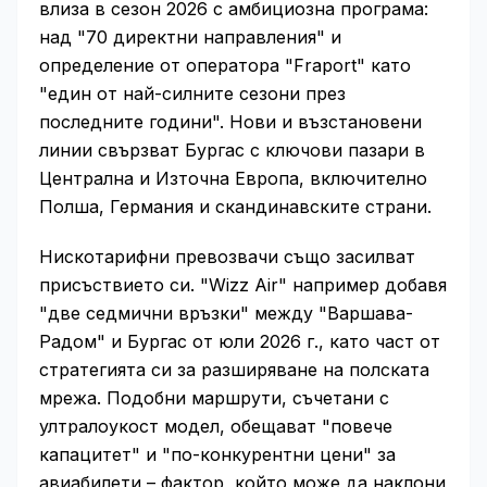
влиза в сезон 2026 с амбициозна програма:
над "70 директни направления" и
определение от оператора "Fraport" като
"един от най-силните сезони през
последните години". Нови и възстановени
линии свързват Бургас с ключови пазари в
Централна и Източна Европа, включително
Полша, Германия и скандинавските страни.
Нискотарифни превозвачи също засилват
присъствието си. "Wizz Air" например добавя
"две седмични връзки" между "Варшава-
Радом" и Бургас от юли 2026 г., като част от
стратегията си за разширяване на полската
мрежа. Подобни маршрути, съчетани с
ултралоукост модел, обещават "повече
капацитет" и "по-конкурентни цени" за
авиабилети – фактор, който може да наклони