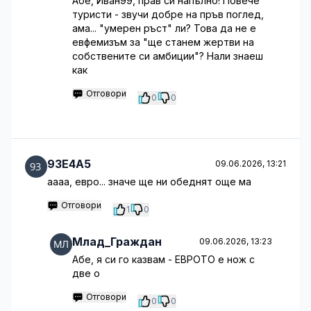
Абе, Иван99, прав си напълно! Повече
туристи - звучи добре на пръв поглед,
ама... "умерен ръст" ли? Това да не е
евфемизъм за "ще станем жертви на
собствените си амбиции"? Нали знаеш
как
Отговори
0
0
93E4A5
09.06.2026, 13:21
аааа, евро... значе ще ни обеднят още ма
Отговори
1
0
Млад_Граждан
09.06.2026, 13:23
Абе, я си го казвам - ЕВРОТО е нож с
две о
Отговори
0
0