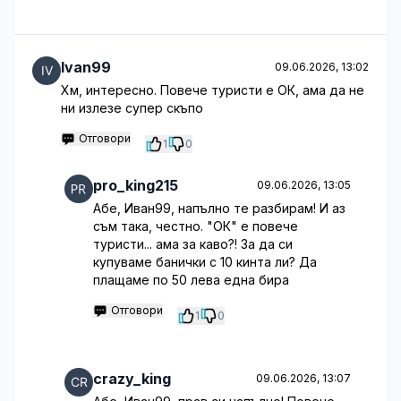
Ivan99
09.06.2026, 13:02
Хм, интересно. Повече туристи е ОК, ама да не
ни излезе супер скъпо
Отговори
1
0
pro_king215
09.06.2026, 13:05
Абе, Иван99, напълно те разбирам! И аз
съм така, честно. "ОК" е повече
туристи... ама за каво?! За да си
купуваме банички с 10 кинта ли? Да
плащаме по 50 лева една бира
Отговори
1
0
crazy_king
09.06.2026, 13:07