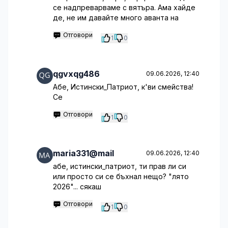
се надпреварваме с вятъра. Ама хайде
де, не им давайте много аванта на
Отговори
1
0
qgvxqg486
09.06.2026, 12:40
Абе, Истински_Патриот, к'ви смейства!
Се
Отговори
1
0
maria331@mail
09.06.2026, 12:40
абе, истински_патриот, ти прав ли си
или просто си се бъхнал нещо? "лято
2026"... сякаш
Отговори
1
0