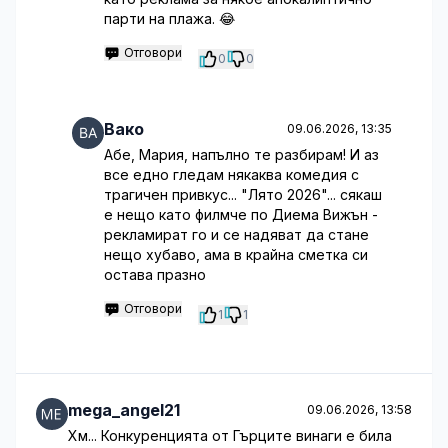
парти на плажа. 😂
Отговори
0
0
Вако
09.06.2026, 13:35
Абе, Мария, напълно те разбирам! И аз
все едно гледам някаква комедия с
трагичен привкус... "Лято 2026"... сякаш
е нещо като филмче по Диема Вижън -
рекламират го и се надяват да стане
нещо хубаво, ама в крайна сметка си
остава празно
Отговори
1
1
mega_angel21
09.06.2026, 13:58
Хм... Конкуренцията от Гърците винаги е била