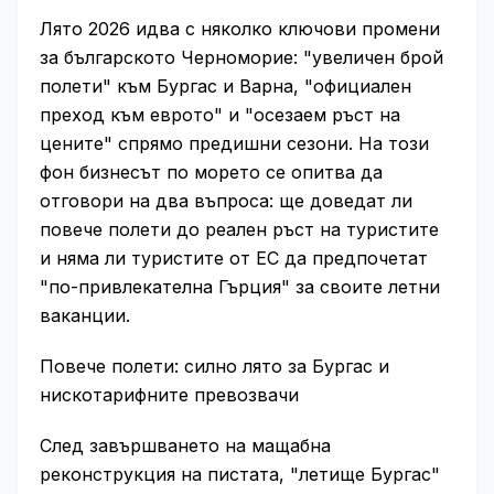
Лято 2026 идва с няколко ключови промени
за българското Черноморие: "увеличен брой
полети" към Бургас и Варна, "официален
преход към еврото" и "осезаем ръст на
цените" спрямо предишни сезони. На този
фон бизнесът по морето се опитва да
отговори на два въпроса: ще доведат ли
повече полети до реален ръст на туристите
и няма ли туристите от ЕС да предпочетат
"по-привлекателна Гърция" за своите летни
ваканции.
Повече полети: силно лято за Бургас и
нискотарифните превозвачи
След завършването на мащабна
реконструкция на пистата, "летище Бургас"