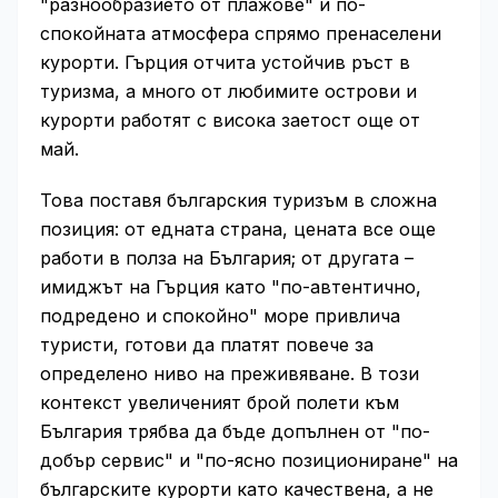
"разнообразието от плажове" и по-
спокойната атмосфера спрямо пренаселени
курорти. Гърция отчита устойчив ръст в
туризма, а много от любимите острови и
курорти работят с висока заетост още от
май.
Това поставя българския туризъм в сложна
позиция: от едната страна, цената все още
работи в полза на България; от другата –
имиджът на Гърция като "по-автентично,
подредено и спокойно" море привлича
туристи, готови да платят повече за
определено ниво на преживяване. В този
контекст увеличеният брой полети към
България трябва да бъде допълнен от "по-
добър сервис" и "по-ясно позициониране" на
българските курорти като качествена, а не