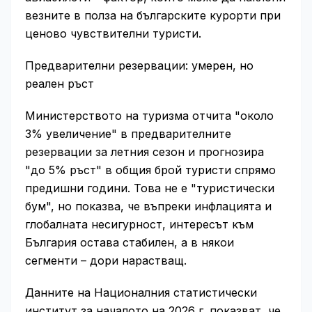
везните в полза на българските курорти при
ценово чувствителни туристи.
Предварителни резервации: умерен, но
реален ръст
Министерството на туризма отчита "около
3% увеличение" в предварителните
резервации за летния сезон и прогнозира
"до 5% ръст" в общия брой туристи спрямо
предишни години. Това не е "туристически
бум", но показва, че въпреки инфлацията и
глобалната несигурност, интересът към
България остава стабилен, а в някои
сегменти – дори нарастващ.
Данните на Националния статистически
институт за началото на 2026 г. показват, че