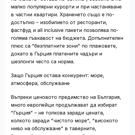
малко популярни курорти и при настаняване
в частни квартири. Храненето също е по-
достъпно – изобилието от ресторанти,
фастфуд и all inclusive пакети позволява по-
голяма гъвкавост на бюджета. Допълнителен
плюс са "безплатните зони" по плажовете,
докато в Гърция платените чадъри и
шезлонги често са норма.
Защо Гърция остава конкурент: море,
атмосфера, обслужване
Въпреки ценовото предимство на България,
много европейци продължават да избират
"Гърция" – не толкова заради цената,
колкото заради "чистото море", "високото
ниво на обслужване" в таверните,