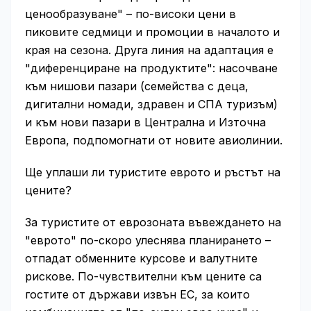
ценообразуване" – по-високи цени в
пиковите седмици и промоции в началото и
края на сезона. Друга линия на адаптация е
"диференциране на продуктите": насочване
към нишови пазари (семейства с деца,
дигитални номади, здравен и СПА туризъм)
и към нови пазари в Централна и Източна
Европа, подпомогнати от новите авиолинии.
Ще уплаши ли туристите еврото и ръстът на
цените?
За туристите от еврозоната въвеждането на
"еврото" по-скоро улеснява планирането –
отпадат обменните курсове и валутните
рискове. По-чувствителни към цените са
гостите от държави извън ЕС, за които