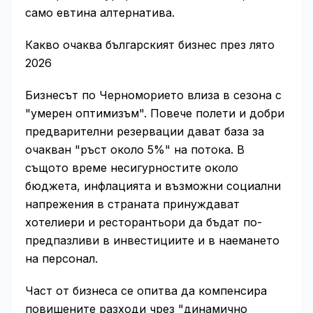
само евтина алтернатива.
Какво очаква българският бизнес през лято
2026
Бизнесът по Черноморието влиза в сезона с
"умерен оптимизъм". Повече полети и добри
предварителни резервации дават база за
очакван "ръст около 5%" на потока. В
същото време несигурностите около
бюджета, инфлацията и възможни социални
напрежения в страната принуждават
хотелиери и ресторантьори да бъдат по-
предпазливи в инвестициите и в наемането
на персонал.
Част от бизнеса се опитва да компенсира
повишените разходи чрез "динамично