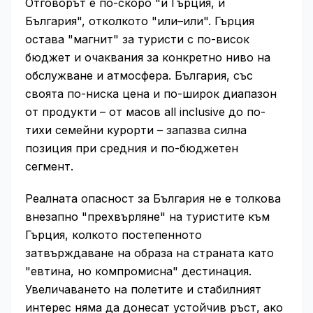
Отговорът е по-скоро "и Гърция, и
България", отколкото "или–или". Гърция
остава "магнит" за туристи с по-висок
бюджет и очаквания за конкретно ниво на
обслужване и атмосфера. България, със
своята по-ниска цена и по-широк диапазон
от продукти – от масов all inclusive до по-
тихи семейни курорти – запазва силна
позиция при средния и по-бюджетен
сегмент.
Реалната опасност за България не е толкова
внезапно "прехвърляне" на туристите към
Гърция, колкото постепенното
затвърждаване на образа на страната като
"евтина, но компромисна" дестинация.
Увеличаването на полетите и стабилният
интерес няма да донесат устойчив ръст, ако