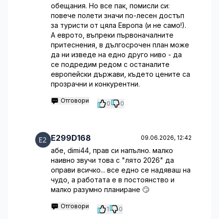
обещания. Но все пак, помисли си:
повече полети значи по-лесен достъп
за туристи от цяла Европа (и не само!).
А еврото, въпреки първоначалните
притеснения, в дългосрочен план може
да ни изведе на едно друго ниво - да
се подредим редом с останалите
европейски държави, където цените са
прозрачни и конкурентни.
Отговори
0
0
E299D168
09.06.2026, 12:42
абе, dimi44, прав си напълно. малко
наивно звучи това с "лято 2026" да
оправи всичко... все едно се надяваш на
чудо, а работата е в постоянство и
малко разумно планиране 🙄
Отговори
1
0