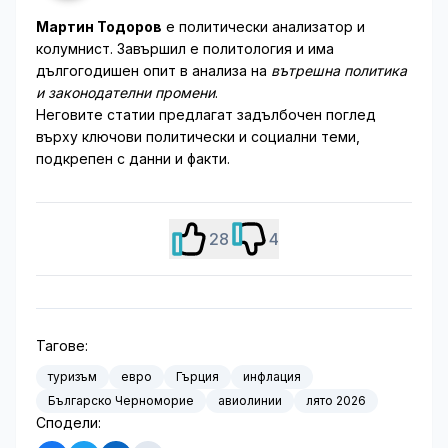
Мартин Тодоров
е политически анализатор и
колумнист. Завършил е политология и има
дългогодишен опит в анализа на
вътрешна политика
и законодателни промени
.
Неговите статии предлагат задълбочен поглед
върху ключови политически и социални теми,
подкрепен с данни и факти.
28
4
Тагове:
туризъм
евро
Гърция
инфлация
Българско Черноморие
авиолинии
лято 2026
Сподели: