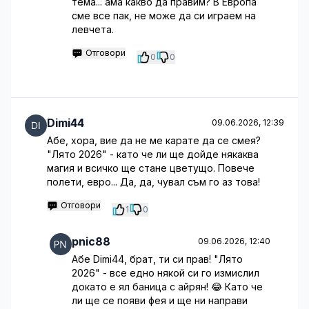
тема... ама какво да правим? В Европа
сме все пак, не може да си играем на
левчета.
Отговори
0
0
Dimi44
09.06.2026, 12:39
Абе, хора, вие да не ме карате да се смея?
"Лято 2026" - като че ли ще дойде някаква
магия и всичко ще стане цветущо. Повече
полети, евро... Да, да, чувал съм го аз това!
Отговори
1
0
pnic88
09.06.2026, 12:40
Абе Dimi44, брат, ти си прав! "Лято
2026" - все едно някой си го измислил
докато е ял баница с айрян! 😂 Като че
ли ще се появи фея и ще ни направи