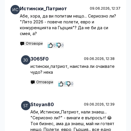
Истински_Патриот
09.06.2026, 12:37
Абе, хора, да ви попитам нещо... Сериозно ли?
"Лято 2026 - повече полети, евро и
конкуренцията на Гърция"? Да не би да си
смея, а?
Отговори
0
0
3065F0
09.06.2026, 12:38
истински_патриот, наистина ли очаквате
чудо? нека
Отговори
1
0
Stoyan80
09.06.2026, 12:39
Аби, Истински_Патриот, нали знаеш...
"Сериозно ли?" - винаги е въпросът! 😂
Тоя бизнес, ама да знаеш, май ни готвят
нещо. Полети, евро, Гърция... все едно