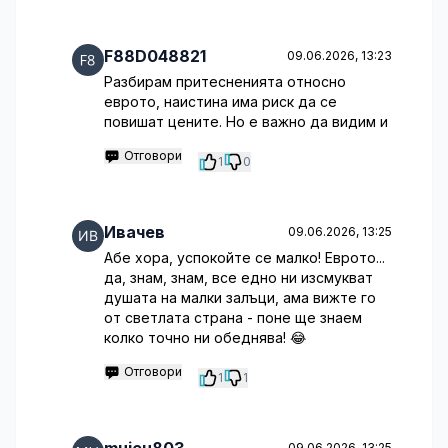
F88D048821
09.06.2026, 13:23
Разбирам притесненията относно
еврото, наистина има риск да се
повишат цените. Но е важно да видим и
Отговори
1
0
Ивачев
09.06.2026, 13:25
Абе хора, успокойте се малко! Еврото...
да, знам, знам, все едно ни изсмукват
душата на малки залъци, ама вижте го
от светлата страна - поне ще знаем
колко точно ни обеднява! 😂
Отговори
1
1
09.06.2026, 13:25