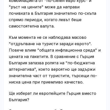
комбинацията от "по-силен евро курс" и
"ръст на цените" може да направи
почивката в България значително по-скъпа
спрямо периоди, когато левът беше
самостоятелна валута.
Към момента не се наблюдава масово
"отдръпване на туристи заради еврото".
Повече влияе "общата инфлационна среда" и
цената на пакетите. В сравнение с Гърция
България запазва ролята на "по-бюджетна
алтернатива", което вероятно ще задържи
значителна част от туристите, търсещи по-
ниска цена при приемливо качество.
Ще изберат ли европейците Гърция вместо
България?