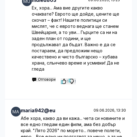
muieu803
Ех, хора... Ама вие другите какво
очаквате? Еврото ще дойде, цените ще
скочат – факт! Нашите политици си
мислят, че с еврото веднага ще станем
Швейцария, а то уви… Гърците са ни на
заден план от години, и ще
продължават да бъдат. Важно е да се
постараем, да предложим нещо
качествено и чисто българско – хубава
храна, слънчево време и усмивки! Да не
гледа
Отговори
1
1
maria942@eu
09.06.2026, 13:30
Абе хора, какво да ви кажа... чета си новините и
все едно гледам един филм, ама без добър
край. "Лято 2026" по морето... повече полети,
евро… Все едно ни подготвят за нещо, а аз не