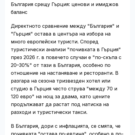
България срещу Гърция: ценови и имиджов
баланс
Директното сравнение между "България" и
"Гърция" остава в центъра на избора на
много европейски туристи. Според
туристически анализи "почивката в Гърция"
през 2026 г. в повечето случаи е "по-скъпа с
20–30%" от тази в България, особено по
отношение на настаняване и ресторанти. В
разгара на сезона тризвезден хотел или
студио в Гърция често струва "между 70 и
120 евро" на нощ за двама, като цените
продължават да растат под натиска на
разходи и туристически такси.
В България, дори с инфлацията, се смята, че
почивката "остава по-евтина", особено в по-