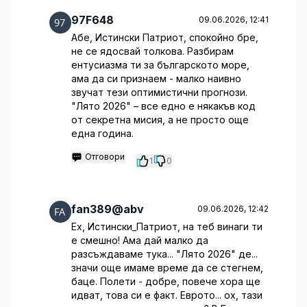
97F648
09.06.2026, 12:41
Абе, Истински Патриот, спокойно бре,
не се ядосвай толкова. Разбирам
ентусиазма ти за българското море,
ама да си признаем - малко наивно
звучат тези оптимистични прогнози.
"Лято 2026" – все едно е някакъв код
от секретна мисия, а не просто още
една година.
Отговори
1
0
fan389@abv
09.06.2026, 12:42
Ех, Истински_Патриот, на теб винаги ти
е смешно! Ама дай малко да
разсъждаваме тука... "Лято 2026" де...
значи още имаме време да се стегнем,
баце. Полети - добре, повече хора ще
идват, това си е факт. Еврото... ох, тази