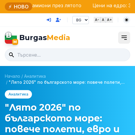
миони през лятото
Цени на едро: Зеленчуците и 
⚡
НОВО
A-
A
A+
B
Burgas
Media
M
Начало
/
Аналитика
/
"Лято 2026" по българското море: повече полети,...
Аналитика
"Лято 2026" по
българското море:
повече полети, евро и