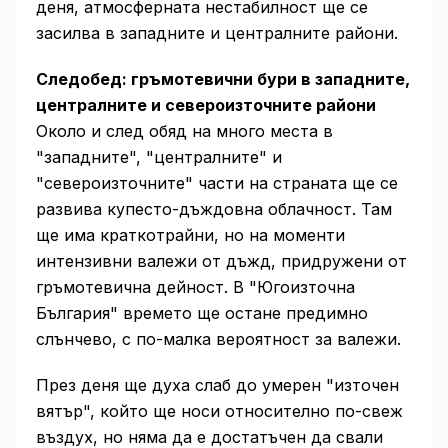
деня, атмосферната нестабилност ще се
засилва в западните и централните райони.
Следобед: гръмотевични бури в западните,
централните и североизточните райони
Около и след обяд на много места в
"западните", "централните" и
"североизточните" части на страната ще се
развива купесто-дъждовна облачност. Там
ще има краткотрайни, но на моменти
интензивни валежи от дъжд, придружени от
гръмотевична дейност. В "Югоизточна
България" времето ще остане предимно
слънчево, с по-малка вероятност за валежи.
През деня ще духа слаб до умерен "източен
вятър", който ще носи относително по-свеж
въздух, но няма да е достатъчен да свали