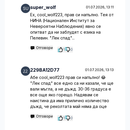
super_wolf
01.07.2026, 13:11
Ех, cool_wolf223, прав си напълно. Тея от
НИНА (Национален Институт за
Невероятни Наблюдения) явно се
опитват да ни заблудят с езика на
Пелевин. "Лек спад"...
Отговори
1
0
229BA12D77
01.07.2026, 13:13
Абе cool_wolf223 прав си напълно! 😂
"Лек спад" все едно са ни казали, че ще
вали мъгла, а не дъжд. 30-36 градуса е
все още яко горещо. Надявам се
наистина да има прилично количество
дъжд, че реколтата май няма да оце
Отговори
1
0