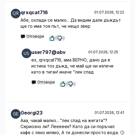
qrxqcat716
01.07.2026, 12:22
Абе, охлади се малко... Да видим дали дъждът
ще го има тоя път, че нещо звер
Отговори
1
0
user797@abv
01.07.2026, 12:25
ех, qrxqcat716, ама ВЕРНО, дано да е
истина тоз дъжд, че май ще ни изпече
като в тиган! иначе "лек спад
Отговори
1
0
Georgi23
01.07.2026, 12:41
Ааа, чакай малко... "лек спад на жегата"?
Сериозно ли? Лееееек? Като да си поръчал
кафе с леко мляко, А ти донесли просто вода. 🙄