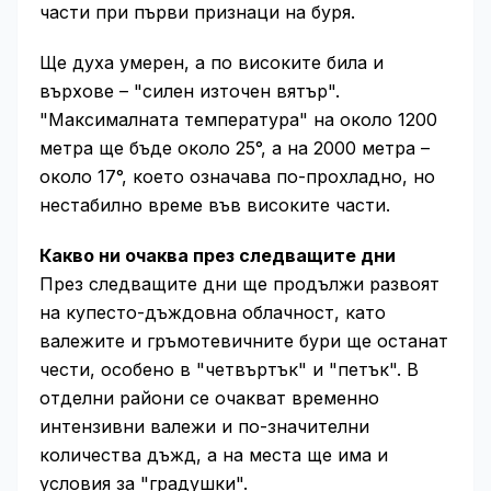
части при първи признаци на буря.
Ще духа умерен, а по високите била и
върхове – "силен източен вятър".
"Максималната температура" на около 1200
метра ще бъде около 25°, а на 2000 метра –
около 17°, което означава по-прохладно, но
нестабилно време във високите части.
Какво ни очаква през следващите дни
През следващите дни ще продължи развоят
на купесто-дъждовна облачност, като
валежите и гръмотевичните бури ще останат
чести, особено в "четвъртък" и "петък". В
отделни райони се очакват временно
интензивни валежи и по-значителни
количества дъжд, а на места ще има и
условия за "градушки".