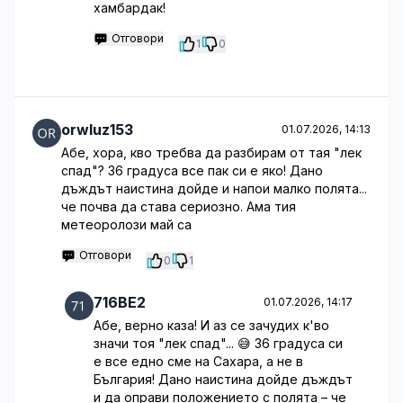
хамбардак!
Отговори
1
0
orwluz153
01.07.2026, 14:13
Абе, хора, кво требва да разбирам от тая "лек
спад"? 36 градуса все пак си е яко! Дано
дъждът наистина дойде и напои малко полята...
че почва да става сериозно. Ама тия
метеоролози май са
Отговори
0
1
716BE2
01.07.2026, 14:17
Абе, верно каза! И аз се зачудих к'во
значи тоя "лек спад"... 😅 36 градуса си
е все едно сме на Сахара, а не в
България! Дано наистина дойде дъждът
и да оправи положението с полята – че