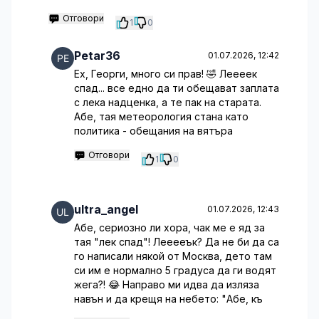
Отговори
1
0
Petar36
01.07.2026, 12:42
Ех, Георги, много си прав! 🤣 Леееек
спад... все едно да ти обещават заплата
с лека надценка, а те пак на старата.
Абе, тая метеорология стана като
политика - обещания на вятъра
Отговори
1
0
ultra_angel
01.07.2026, 12:43
Абе, сериозно ли хора, чак ме е яд за
тая "лек спад"! Лееееък? Да не би да са
го написали някой от Москва, дето там
си им е нормално 5 градуса да ги водят
жега?! 😂 Направо ми идва да изляза
навън и да крещя на небето: "Абе, къ