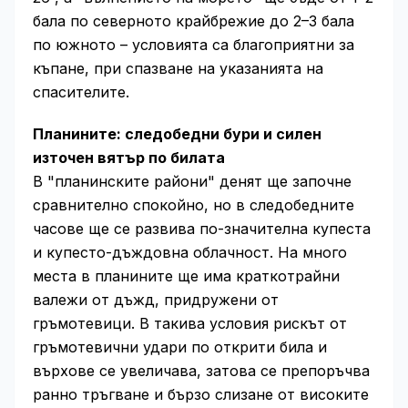
бала по северното крайбрежие до 2–3 бала
по южното – условията са благоприятни за
къпане, при спазване на указанията на
спасителите.
Планините: следобедни бури и силен
източен вятър по билата
В "планинските райони" денят ще започне
сравнително спокойно, но в следобедните
часове ще се развива по-значителна купеста
и купесто-дъждовна облачност. На много
места в планините ще има краткотрайни
валежи от дъжд, придружени от
гръмотевици. В такива условия рискът от
гръмотевични удари по открити била и
върхове се увеличава, затова се препоръчва
ранно тръгване и бързо слизане от високите