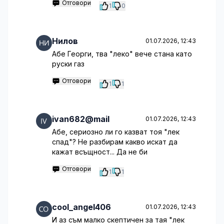
Отговори
1
0
Нилов
01.07.2026, 12:43
Абе Георги, тва "леко" вече стана като
руски газ
Отговори
1
1
ivan682@mail
01.07.2026, 12:43
Абе, сериозно ли го казват тоя "лек
спад"? Не разбирам какво искат да
кажат всъщност... Да не би
Отговори
1
1
cool_angel406
01.07.2026, 12:43
И аз съм малко скептичен за тая "лек