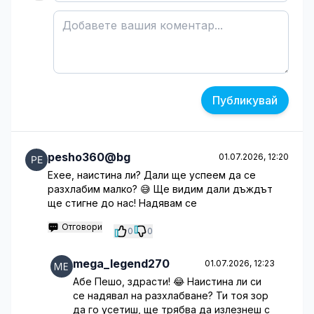
Публикувай
pesho360@bg
01.07.2026, 12:20
Ехее, наистина ли? Дали ще успеем да се
разхлабим малко? 😅 Ще видим дали дъждът
ще стигне до нас! Надявам се
Отговори
0
0
mega_legend270
01.07.2026, 12:23
Абе Пешо, здрасти! 😂 Наистина ли си
се надявал на разхлабване? Ти тоя зор
да го усетиш, ще трябва да излезнеш с