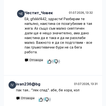
Честит_Човек
01.07.2026, 13:32
Ей, gfxkkf442, здрасти! Разбирам те
напълно, наистина се позагубихме в тая
жега. Аз също съм малко скептичен
дали ще е нещо значително, ама дано
наистина да е така и да ни разхлаби
малко. Важното е да се подготвим - все
пак гръмотевични бури не са 6ега
работа.
Отговори
0
0
ivan236@bg
01.07.2026, 13:31
пак тая... "лек спад". абе, бе хора, кол
Отговори
1
0