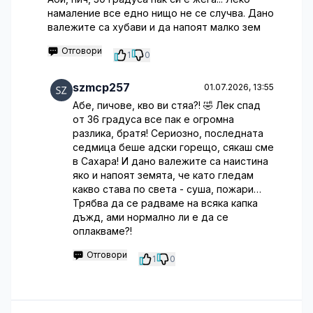
намаление все едно нищо не се случва. Дано
валежите са хубави и да напоят малко зем
Отговори
1
0
szmcp257
01.07.2026, 13:55
Абе, пичове, кво ви стяа?! 🤣 Лек спад
от 36 градуса все пак е огромна
разлика, братя! Сериозно, последната
седмица беше адски горещо, сякаш сме
в Сахара! И дано валежите са наистина
яко и напоят земята, че като гледам
какво става по света - суша, пожари…
Трябва да се радваме на всяка капка
дъжд, ами нормално ли е да се
оплакваме?!
Отговори
1
0