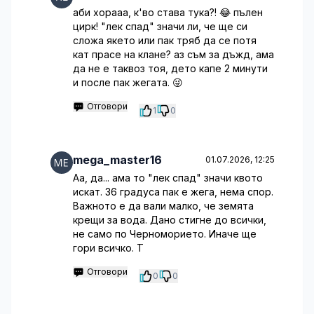
аби хорааа, к'во става тука?! 😂 пълен
цирк! "лек спад" значи ли, че ще си
сложа якето или пак тряб да се потя
кат прасе на клане? аз съм за дъжд, ама
да не е таквоз тоя, дето капе 2 минути
и после пак жегата. 😜
Отговори
1
0
mega_master16
01.07.2026, 12:25
Аа, да... ама то "лек спад" значи квото
искат. 36 градуса пак е жега, нема спор.
Важното е да вали малко, че земята
крещи за вода. Дано стигне до всички,
не само по Черноморието. Иначе ще
гори всичко. Т
Отговори
0
0