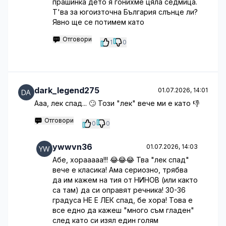
прашинка дето я гонихме цяла седмица.
Т'ва за югоизточна България слънце ли?
Явно ще се потимем като
Отговори
1
0
dark_legend275
01.07.2026, 14:01
Ааа, лек спад... 🙄 Този "лек" вече ми е като 👎
Отговори
0
0
ywwvn36
01.07.2026, 14:03
Абе, хорааааа!!! 😂😂😂 Тва "лек спад"
вече е класика! Ама сериозно, трябва
да им кажем на тия от НИНОВ (или както
са там) да си оправят речника! 30-36
градуса НЕ Е ЛЕК спад, бе хора! Това е
все едно да кажеш "много съм гладен"
след като си изял един голям