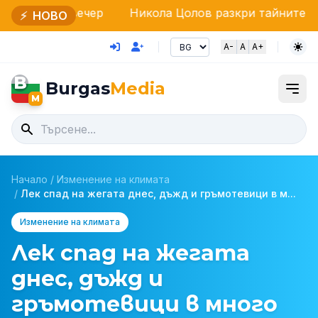
и вечер
Никола Цолов разкри тайните на Red Bull Ri
⚡
НОВО
A-
A
A+
B
Burgas
Media
M
Начало
/
Изменение на климата
/
Лек спад на жегата днес, дъжд и гръмотевици в м...
Изменение на климата
Лек спад на жегата
днес, дъжд и
гръмотевици в много