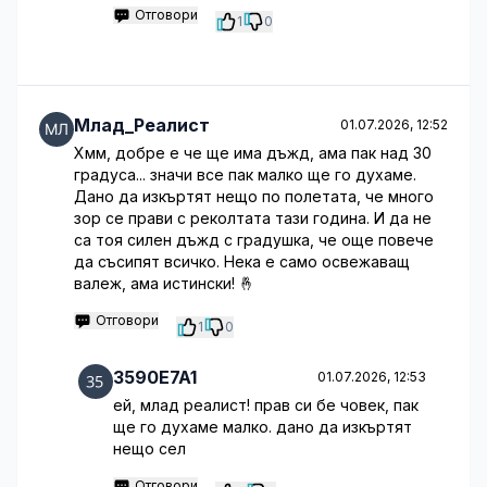
Отговори
1
0
Млад_Реалист
01.07.2026, 12:52
Хмм, добре е че ще има дъжд, ама пак над 30
градуса... значи все пак малко ще го духаме.
Дано да изкъртят нещо по полетата, че много
зор се прави с реколтата тази година. И да не
са тоя силен дъжд с градушка, че още повече
да съсипят всичко. Нека е само освежаващ
валеж, ама истински! 🤞
Отговори
1
0
3590E7A1
01.07.2026, 12:53
ей, млад реалист! прав си бе човек, пак
ще го духаме малко. дано да изкъртят
нещо сел
Отговори