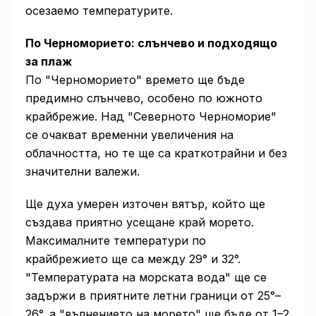
осезаемо температурите.
По Черноморието: слънчево и подходящо
за плаж
По "Черноморието" времето ще бъде
предимно слънчево, особено по южното
крайбрежие. Над "Северното Черноморие"
се очакват временни увеличения на
облачността, но те ще са краткотрайни и без
значителни валежи.
Ще духа умерен източен вятър, който ще
създава приятно усещане край морето.
Максималните температури по
крайбрежието ще са между 29° и 32°.
"Температурата на морската вода" ще се
задържи в приятните летни граници от 25°–
26°, а "вълнението на морето" ще бъде от 1–2