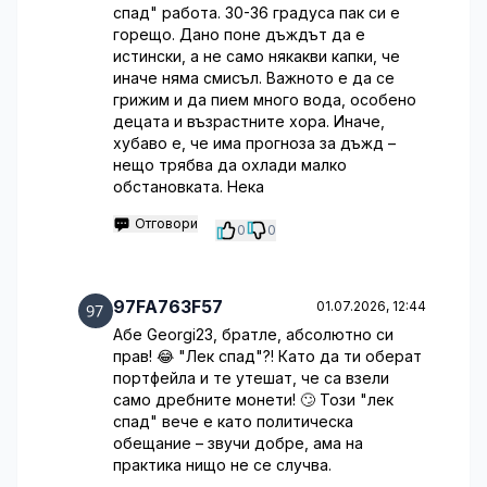
спад" работа. 30-36 градуса пак си е
горещо. Дано поне дъждът да е
истински, а не само някакви капки, че
иначе няма смисъл. Важното е да се
грижим и да пием много вода, особено
децата и възрастните хора. Иначе,
хубаво е, че има прогноза за дъжд –
нещо трябва да охлади малко
обстановката. Нека
Отговори
0
0
97FA763F57
01.07.2026, 12:44
Абе Georgi23, братле, абсолютно си
прав! 😂 "Лек спад"?! Като да ти оберат
портфейла и те утешат, че са взели
само дребните монети! 🙄 Този "лек
спад" вече е като политическа
обещание – звучи добре, ама на
практика нищо не се случва.