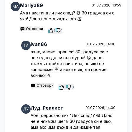
Mariya89
01.07.2026, 13:59
Ама наистина ли лик спад? 😅 30 градуса си е
яко! Дано поне дъждът до 👏
Отговори
1
1
Ivan86
01.07.2026, 14:00
ахах, марие, прав си! 30 градуса си е
все едно да си във фурна! 😂 дано
дъждът дойде наистина, че яко се
запарихме! ☔️ и нека е як, да промие
всичко! 🤞
Отговори
1
0
Луд_Реалист
01.07.2026, 14:00
Абе, сериозно ли? "Лек спад"? 😅 Дано
не е някаква шега! 30 градуса си е яко,
ама ако има дъжд и да измие тая