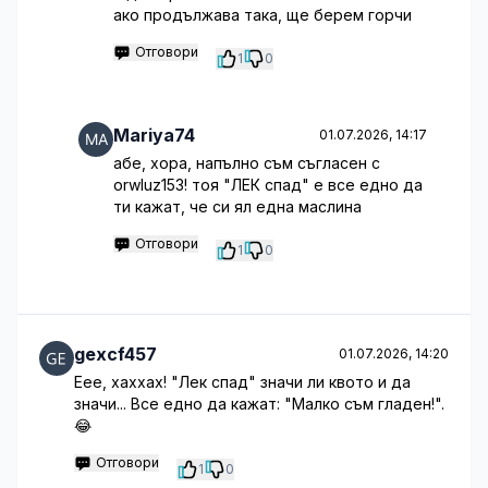
ако продължава така, ще берем горчи
Отговори
1
0
Mariya74
01.07.2026, 14:17
абе, хора, напълно съм съгласен с
orwluz153! тоя "ЛЕК спад" е все едно да
ти кажат, че си ял една маслина
Отговори
1
0
gexcf457
01.07.2026, 14:20
Еее, хаххах! "Лек спад" значи ли квото и да
значи... Все едно да кажат: "Малко съм гладен!".
😂
Отговори
1
0