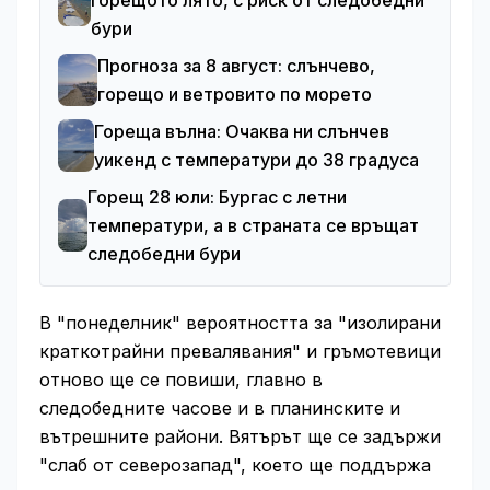
горещото лято, с риск от следобедни
бури
Прогноза за 8 август: слънчево,
горещо и ветровито по морето
Гореща вълна: Очаква ни слънчев
уикенд с температури до 38 градуса
Горещ 28 юли: Бургас с летни
температури, а в страната се връщат
следобедни бури
В "понеделник" вероятността за "изолирани
краткотрайни превалявания" и гръмотевици
отново ще се повиши, главно в
следобедните часове и в планинските и
вътрешните райони. Вятърът ще се задържи
"слаб от северозапад", което ще поддържа