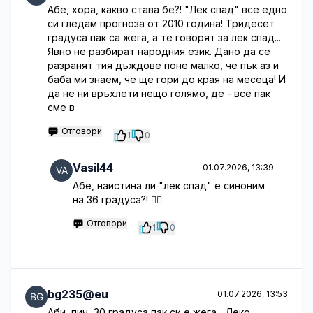
Абе, хора, какво става бе?! "Лек спад" все едно
си гледам прогноза от 2010 година! Тридесет
градуса пак са жега, а те говорят за лек спад...
Явно не разбират народния език. Дано да се
разранят тия дъждове поне малко, че пък аз и
баба ми знаем, че ще гори до края на месеца! И
да не ни връхлети нещо голямо, де - все пак
сме в
Отговори
1
0
Vasil44
01.07.2026, 13:39
Абе, наистина ли "лек спад" е синоним
на 36 градуса?! 🤦‍♂️
Отговори
1
0
bg235@eu
01.07.2026, 13:53
Аби, пич, 30 градуса пак си е жега... Леко