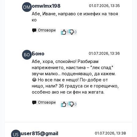
omwlmx198
01.07.2026, 13:35
Абе, Иване, направо се изкефих на твоя
ко
Отговори
1
0
Боно
01.07.2026, 13:36
Абе, хора, спокойно! Разбирам
напрежението, наистина – "лек спад"
звучи малко... подценяващо, да кажем.
😂 Но все пак е нещо! По-добре от
нищо, нали? 36 градуса си е горещичко,
особено ако не си фен на жегата.
Отговори
1
0
user815@gmail
01.07.2026, 13:38