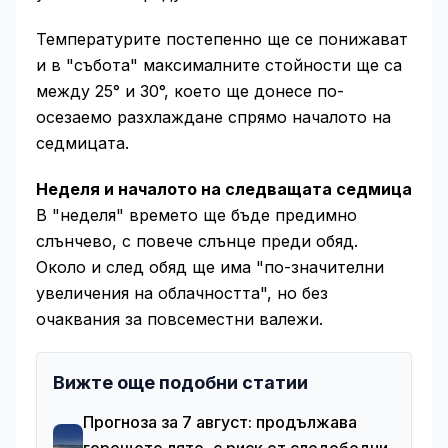
Температурите постепенно ще се понижават
и в "събота" максималните стойности ще са
между 25° и 30°, което ще донесе по-
осезаемо разхлаждане спрямо началото на
седмицата.
Неделя и началото на следващата седмица
В "неделя" времето ще бъде предимно
слънчево, с повече слънце преди обяд.
Около и след обяд ще има "по-значителни
увеличения на облачността", но без
очаквания за повсеместни валежи.
Вижте още подобни статии
Прогноза за 7 август: продължава