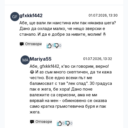
gfxkkf442
01.07.2026, 13:30
Абе, ще вали ли наистина или пак някаква шега?
Дано да охлади малко, че нещо зверски е
станало. И да е добре за нивите, молим! 🤞
Отговори
1
0
Mariya55
01.07.2026, 13:32
Абе, gfxkkf442, к'во си говорим, верно!
😂 И аз съм много скептичен, да ти кажа
честно. Все едно всеки път ме
баламосват с тая "лек спад". 30 градуса
пак е жега, бе хора! Дано поне
валежите са сериозни, ама не ми
вярвай на мен - обикновено се оказва
само кратка гръмотевична буря и пак
жега.
Отговори
0
0