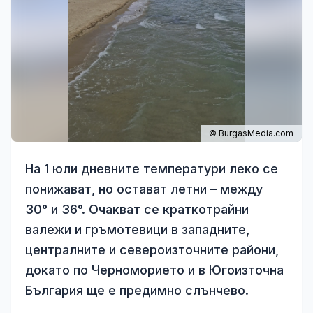
© BurgasMedia.com
На 1 юли дневните температури леко се
понижават, но остават летни – между
30° и 36°. Очакват се краткотрайни
валежи и гръмотевици в западните,
централните и североизточните райони,
докато по Черноморието и в Югоизточна
България ще е предимно слънчево.