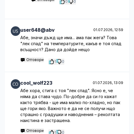
0
0
user648@abv
01.07.2026, 12:59
Абе, значи дъжд ще има... ама пак жега? Това
"лек спад" на температурите, какъв е тоя спад
всъщност? Дано да дойде нещо
Отговори
1
0
cool_wolf223
01.07.2026, 13:09
Абе хора, стига с тоя "лек спад". Ясно е, че
няма да става чудо. По-добре да си го кажат
както трябва - ще има малко по-хладно, но пак
ще гори яко. Важното е да не се получи нщо
страшно с градушки и наводнения – реколтата
наистина е застрашена.
Отговори
1
0