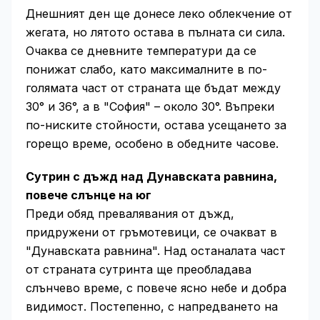
Днешният ден ще донесе леко облекчение от
жегата, но лятото остава в пълната си сила.
Очаква се дневните температури да се
понижат слабо, като максималните в по-
голямата част от страната ще бъдат между
30° и 36°, а в "София" – около 30°. Въпреки
по-ниските стойности, остава усещането за
горещо време, особено в обедните часове.
Сутрин с дъжд над Дунавската равнина,
повече слънце на юг
Преди обяд превалявания от дъжд,
придружени от гръмотевици, се очакват в
"Дунавската равнина". Над останалата част
от страната сутринта ще преобладава
слънчево време, с повече ясно небе и добра
видимост. Постепенно, с напредването на