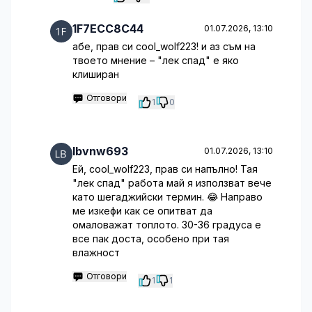
1F7ECC8C44
01.07.2026, 13:10
абе, прав си cool_wolf223! и аз съм на
твоето мнение – "лек спад" е яко
клиширан
Отговори
1
0
lbvnw693
01.07.2026, 13:10
Ей, cool_wolf223, прав си напълно! Тая
"лек спад" работа май я използват вече
като шегаджийски термин. 😂 Направо
ме изкефи как се опитват да
омаловажат топлото. 30-36 градуса е
все пак доста, особено при тая
влажност
Отговори
1
1