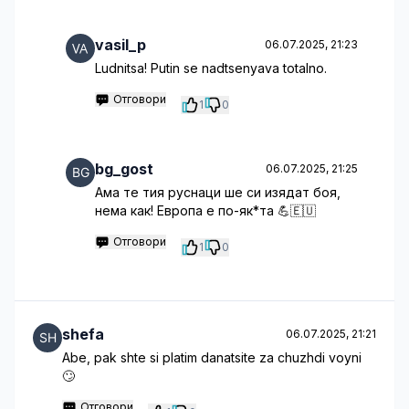
vasil_p
06.07.2025, 21:23
Ludnitsa! Putin se nadtsenyava totalno.
Отговори
1
0
bg_gost
06.07.2025, 21:25
Ама те тия руснаци ше си изядат боя,
нема как! Европа е по-як*та 💪🇪🇺
Отговори
1
0
shefa
06.07.2025, 21:21
Abe, pak shte si platim danatsite za chuzhdi voyni
🙄
Отговори