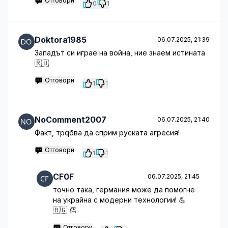
Отговори
0
1
Doktora1985
06.07.2025, 21:39
Западът си играе на война, ние знаем истината
🇷🇺
Отговори
1
1
NoComment2007
06.07.2025, 21:40
Факт, трqбва да сприм руската агресия!
Отговори
1
1
CF0F
06.07.2025, 21:45
точно така, германия може да помогне
на украйна с модерни технологии! 💪
🇧🇬 👏
Отговори