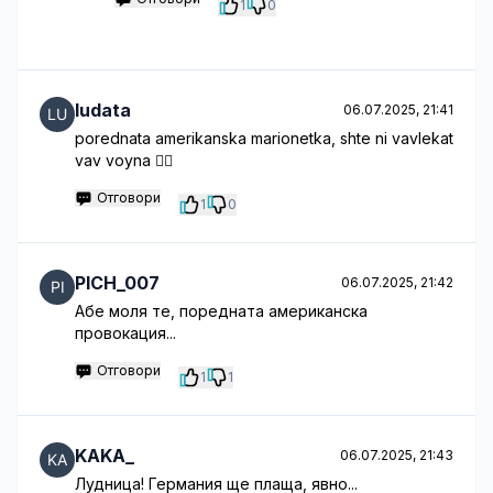
1
0
ludata
06.07.2025, 21:41
porednata amerikanska marionetka, shte ni vavlekat
vav voyna 🤦‍♂️
Отговори
1
0
PICH_007
06.07.2025, 21:42
Абе моля те, поредната американска
провокация...
Отговори
1
1
KAKA_
06.07.2025, 21:43
Лудница! Германия ще плаща, явно...