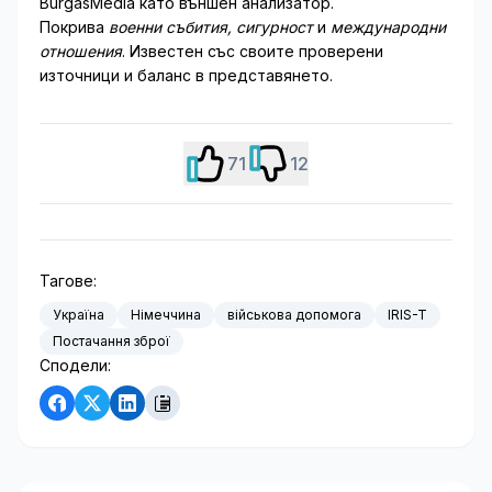
BurgasMedia като външен анализатор.
Покрива
военни събития, сигурност
и
международни
отношения
. Известен със своите проверени
източници и баланс в представянето.
71
12
Тагове:
Україна
Німеччина
військова допомога
IRIS-T
Постачання зброї
Сподели: