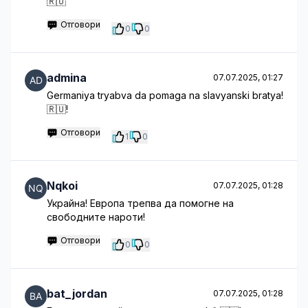
🇷🇺
Отговори
0
0
admina
07.07.2025, 01:27
Germaniya tryabva da pomaga na slavyanski bratya!
🇷🇺!
Отговори
1
0
Nqkoi
07.07.2025, 01:28
Украйна! Европа трепва да помогне на
свободните нароти!
Отговори
0
0
bat_jordan
07.07.2025, 01:28