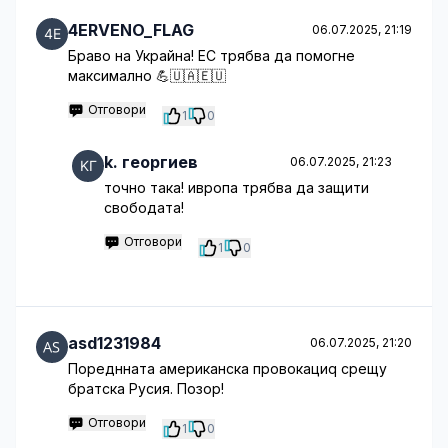
4ERVENO_FLAG
06.07.2025, 21:19
Браво на Украйна! ЕС трябва да помогне
максимално 💪🇺🇦🇪🇺
Отговори
1
0
k. георгиев
06.07.2025, 21:23
точно така! ивропа трябва да защити
свободата!
Отговори
1
0
asd1231984
06.07.2025, 21:20
Пореднната американска провокациq срещу
братска Русия. Позор!
Отговори
1
0