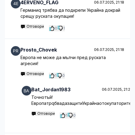
4ERVENO_FLAG
06.07.2025, 21:18
Германиq трябва да подкрепи Украйна докрай
срещу руската окупация!
Отговори
0
1
Prosto_Chovek
06.07.2025, 21:18
Европа не може да мълчи пред руската
агресия!
Отговори
1
0
Bat_Jordan1983
06.07.2025, 21:23
Точнотъй!
ЕвропатрqбвадазащитиУкрайнаотокупаторите!
Отговори
1
0