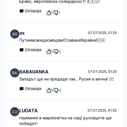
Браво, европейска солидарност! 💪🇪🇺!
Отговори
1
1
as
07.07.2025, 01:29
Путинможидасивърви!СлаванаУкрайна!🇺🇦
Отговори
1
0
BABAGANKA
07.07.2025, 01:29
Западът ще ни предаде пак... Русия е вечна! 🤷‍♂️
Отговори
1
0
LUDATA
07.07.2025, 01:30
германия е марионетка на сащ! руснаците ще
победят!