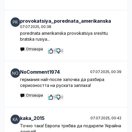
provokatsiya_porednata_amerikanska
07.07.2025, 00:38
porednata amerikanska provokatsiya sreshtu
bratska rusiya...
Отговори
1
0
NoComment1974
07.07.2025, 00:39
германия най-после започва да разбира
сериозността на руската заплаха!
Отговори
1
0
kaka_2015
07.07.2025, 00:42
Точно така! Европа трябва да подкрепи Украйна
докрай!