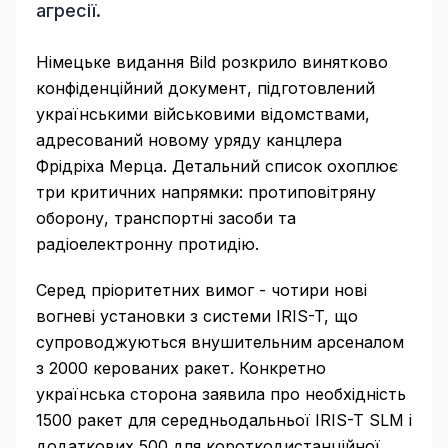
агресії.
Німецьке видання Bild розкрило винятково
конфіденційний документ, підготовлений
українськими військовими відомствами,
адресований новому уряду канцлера
Фрідріха Мерца. Детальний список охоплює
три критичних напрямки: протиповітряну
оборону, транспортні засоби та
радіоелектронну протидію.
Серед пріоритетних вимог - чотири нові
вогневі установки з системи IRIS-T, що
супроводжуються внушительним арсеналом
з 2000 керованих ракет. Конкретно
українська сторона заявила про необхідність
1500 ракет для середньодальньої IRIS-T SLM і
додаткових 500 для короткодистанційної