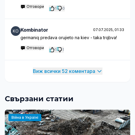
Отговори
1
0
Kombinator
07.07.2025, 01:33
germaniq predava orujieto na kiev - taka trqbva!
Отговори
1
1
Виж всички 52 коментара
Свързани статии
Війна в Україні