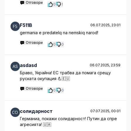
Отговори
0
1
F511B
06.07.2025, 23:01
germania e predatelq na nemskiq narod!
Отговори
0
0
asdasd
06.07.2025, 23:59
Браво, Украйна! ЕС трабва да помага срещу
руската окупация 💪🇪🇺
Отговори
0
0
солидарност
07.07.2025, 00:01
Германиа, покажи солидарност! Путин да спре
агресията! 🇺🇦