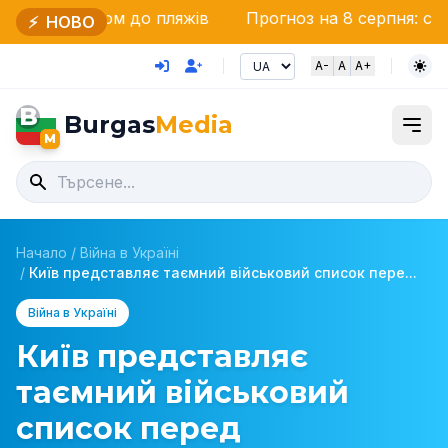
ом до пляжів
Прогноз на 8 серпня: сонячно, спеко
⚡
НОВО
A-
A
A+
B
Burgas
Media
M
Начало
/
Війна в Україні
/
Київ представляє таємний військовий список пере...
Війна в Україні
Київ представляє
таємний військовий
список перед