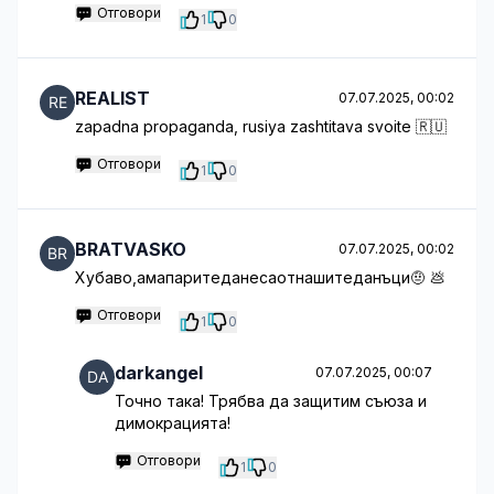
Отговори
1
0
REALIST
07.07.2025, 00:02
zapadna propaganda, rusiya zashtitava svoite 🇷🇺
Отговори
1
0
BRATVASKO
07.07.2025, 00:02
Хубаво,амапаритеданесаотнашитеданъци🤨 💩
Отговори
1
0
darkangel
07.07.2025, 00:07
Точно така! Трябва да защитим съюза и
димокрацията!
Отговори
1
0