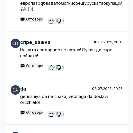
европатрqбвадапомогнисрещурускатаокупация
💪🇪🇺
Отговори
1
0
спре_важна
06.07.2025, 20:11
Нашата соидарност е важна! Путин да спре
войната!
Отговори
1
0
da
06.07.2025, 20:12
germaniya da ne chaka, vednaga da dostavi
oruzhieto!
Отговори
1
0