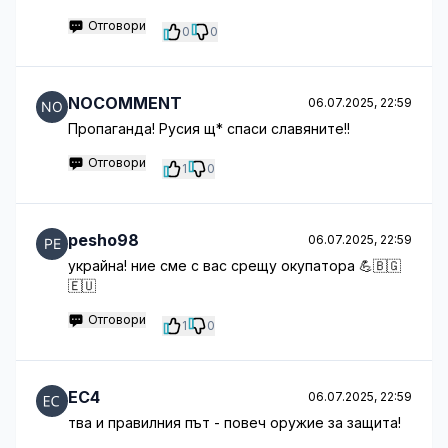
Отговори
0
0
NOCOMMENT
06.07.2025, 22:59
Пропаганда! Русия щ* спаси славяните!!
Отговори
1
0
pesho98
06.07.2025, 22:59
украйна! ние сме с вас срещу окупатора 💪🇧🇬
🇪🇺
Отговори
1
0
EC4
06.07.2025, 22:59
тва и правилния път - повеч оружие за защита!