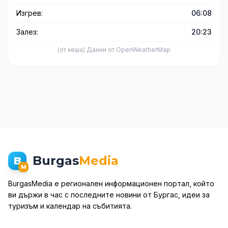
Изгрев:
06:08
Залез:
20:23
(от кеша) Данни от OpenWeatherMap
Burgas
Media
B
M
BurgasMedia е регионален информационен портал, който
ви държи в час с последните новини от Бургас, идеи за
туризъм и календар на събитията.