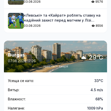
03.08.2026
9576
«Левські» та «Кайрат» роблять ставку на
надійний захист перед матчем у Лізі
чемпіонів
03.08.2026
8556
Burgas
29°C
07.08.2026 17:26
Уривчасті Хмари
Усеща се като:
33°C
Вятър:
4.5 m/s
Влажност:
68%
Налягане:
1009 hPa