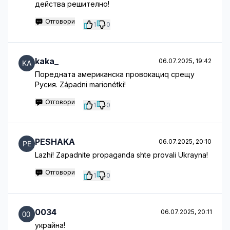
действа решително!
Отговори
1
0
kaka_
06.07.2025, 19:42
Поредната американска провокациq срещу
Русия. Západni marionétki!
Отговори
1
0
PESHAKA
06.07.2025, 20:10
Lazhi! Zapadnite propaganda shte provali Ukrayna!
Отговори
1
0
0034
06.07.2025, 20:11
украйна!