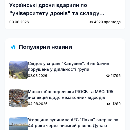
Українські дрони вдарили по
"університету дронів" та складу
Wildberries
03.08.2026
4923 прегледа
Популярни новини
Свідок у справі "Калушев": Я не бачив
порушень у діяльності групи
02.08.2026
11796
Масштабні перевірки РІОСВ та МВС: 195
інспекцій щодо незаконних відходів
04.08.2026
11280
Угорщина зупинила АЕС "Пакш" вперше за
44 роки через низький рівень Дунаю