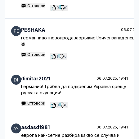
Отговори
0
0
PESHAKA
06.07.202
германниаотновопродаваоръжие.típичензападенсцена
💩
Отговори
1
0
dimitar2021
06.07.2025, 19:41
Германия! Трябва да подкрепим Украйна срещу
руската окупация!
Отговори
0
0
asdasd1981
06.07.2025, 19:41
европа най-сетне разбира какво се случва и