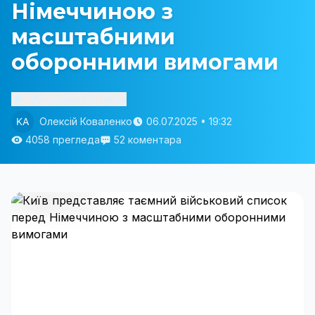
Німеччиною з
масштабними
оборонними вимогами
Изслушай статията
Олексій Коваленко
06.07.2025 • 19:32
4058 прегледа
52 коментара