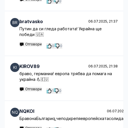
1
0
bratvasko
06.07.2025, 21:37
Путин да си гледа работата! Украйна ще
победи 🇺🇦
Отговори
0
0
KIROV89
06.07.2025, 21:38
браво, германиа! европа трябва да помага на
украйна 💪🇪🇺
Отговори
1
0
NQKOI
06.07.2025, 
БравонаБългариq,чеподкрепяевропейскатасолидарн