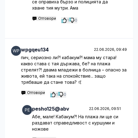
се оправиха бързо и полицията да
хване тия мутри. Ама
Отговори
1
0
wpgqeu134
22.06.2026, 09:49
пич, сериозно ли?! кабакум?! мама му стара!
какво става с тая държава, бе? на плажа
стрелят?! двама младежи в болница – опасно за
живота, ей така на спокойствие... защо
трябваше да стане това? 🤙
Отговори
1
0
pesho125@abv
22.06.2026, 09:51
Абе, мале! Кабакум?! На плажа ли ще си
раздават справедливост с куршуми и
ножове