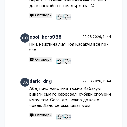
да е спокойно в тая държава. 😡
Отговори
1
0
cool_hero988
22.06.2026, 11:44
Пич, наистина ли?! Тоя Кабакум все по-
зле
Отговори
1
0
dark_king
22.06.2026, 11:44
Абе, пич... наистина тъжно. Кабакум
винаги съм го харесвал, хубави спомени
имам там. Сега, де... какво да каже
човек. Дано се омалошат мом
Отговори
1
0