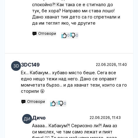
спокойно?! Как така се е стигнало до
тук, бе хора? Направо ми става лошо!
Дано хванат тия дето са го спретнали и
да им теглят яко, че другите
Отговори
0
0
3DC149
22.06.2026, 11:40
Ех... Кабакум... хубаво място беше. Сега все
едно нещо тежи над него. Дано се оправят
момчетата бързо... и да хванат тези, които са го
сторили 🤬
Отговори
1
0
Дичо
22.06.2026, 11:43
Ааааа... Кабакум?! Сериозно ли?! Ама аз
си мислех, че там само лежат и пият
бира! 🤦‍♂️ То вече май няма място, дето