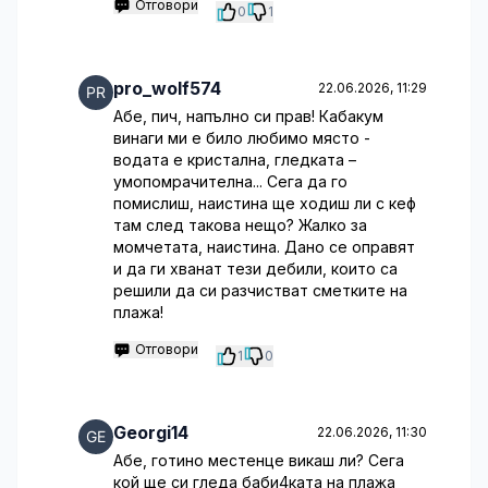
Отговори
0
1
pro_wolf574
22.06.2026, 11:29
Абе, пич, напълно си прав! Кабакум
винаги ми е било любимо място -
водата е кристална, гледката –
умопомрачителна... Сега да го
помислиш, наистина ще ходиш ли с кеф
там след такова нещо? Жалко за
момчетата, наистина. Дано се оправят
и да ги хванат тези дебили, които са
решили да си разчистват сметките на
плажа!
Отговори
1
0
Georgi14
22.06.2026, 11:30
Абе, готино местенце викаш ли? Сега
кой ще си гледа баби4ката на плажа