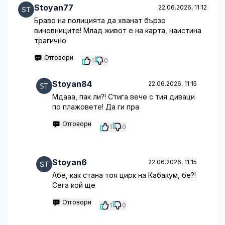
Stoyan77
22.06.2026, 11:12
Браво на полицията да хванат бързо
виновниците! Млад живот е на карта, наистина
трагично
Отговори
1
0
Stoyan84
22.06.2026, 11:15
Мдааа, пак ли?! Стига вече с тия диваци
по плажовете! Да ги пра
Отговори
1
0
Stoyan6
22.06.2026, 11:15
Абе, как стана тоя цирк на Кабакум, бе?!
Сега кой ще
Отговори
1
0