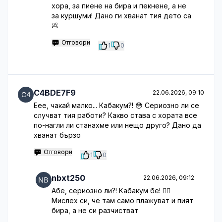
хора, за пиене на бира и пекнене, а не
за куршуми! Дано ги хванат тия дето са
💩
Отговори
1
0
C4BDE7F9
22.06.2026, 09:10
Еее, чакай малко... Кабакум?! 😳 Сериозно ли се
случват тия работи? Какво става с хората все
по-нагли ли станахме или нещо друго? Дано да
хванат бързо
Отговори
1
0
nbxt250
22.06.2026, 09:12
Абе, сериозно ли?! Кабакум бе! 🤦‍♀️
Мислех си, че там само плажуват и пият
бира, а не си разчистват