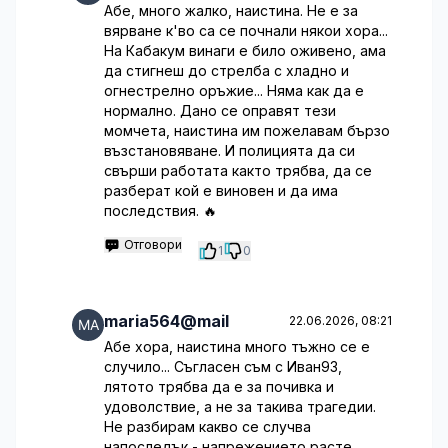
Абе, много жалко, наистина. Не е за
вярване к'во са се почнали някои хора...
На Кабакум винаги е било оживено, ама
да стигнеш до стрелба с хладно и
огнестрелно оръжие... Няма как да е
нормално. Дано се оправят тези
момчета, наистина им пожелавам бързо
възстановяване. И полицията да си
свърши работата както трябва, да се
разберат кой е виновен и да има
последствия. 🔥
Отговори
1
0
maria564@mail
22.06.2026, 08:21
Абе хора, наистина много тъжно се е
случило... Съгласен съм с Иван93,
лятото трябва да е за почивка и
удоволствие, а не за такива трагедии.
Не разбирам какво се случва
напоследък - напрежението расте