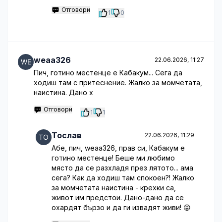
Отговори
1
0
weaa326
22.06.2026, 11:27
Пич, готино местенце е Кабакум... Сега да
ходиш там с притеснение. Жалко за момчетата,
наистина. Дано х
Отговори
1
1
Тослав
22.06.2026, 11:29
Абе, пич, weaa326, прав си, Кабакум е
готино местенце! Беше ми любимо
място да се разхладя през лятото... ама
сега? Как да ходиш там спокоен?! Жалко
за момчетата наистина - крехки са,
живот им предстои. Дано-дано да се
охардят бързо и да ги извадят живи! 😡