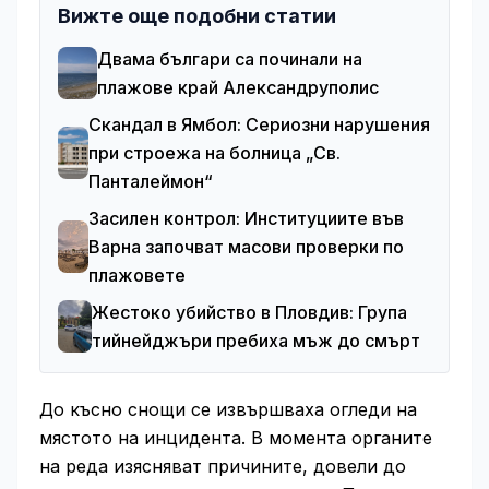
Вижте още подобни статии
Двама българи са починали на
плажове край Александруполис
Скандал в Ямбол: Сериозни нарушения
при строежа на болница „Св.
Панталеймон“
Засилен контрол: Институциите във
Варна започват масови проверки по
плажовете
Жестоко убийство в Пловдив: Група
тийнейджъри пребиха мъж до смърт
До късно снощи се извършваха огледи на
мястото на инцидента. В момента органите
на реда изясняват причините, довели до