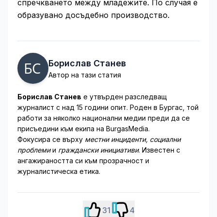
спречкването между младежите. По случая е
образувано досъдебно производство.
Борислав Станев
Автор на тази статия
Борислав Станев
е утвърден разследващ
журналист с над 15 години опит. Роден в Бургас, той
работи за няколко национални медии преди да се
присъедини към екипа на BurgasMedia.
Фокусира се върху
местни инциденти, социални
проблеми
и
граждански инициативи
. Известен с
ангажираността си към прозрачност и
журналистическа етика.
31
4