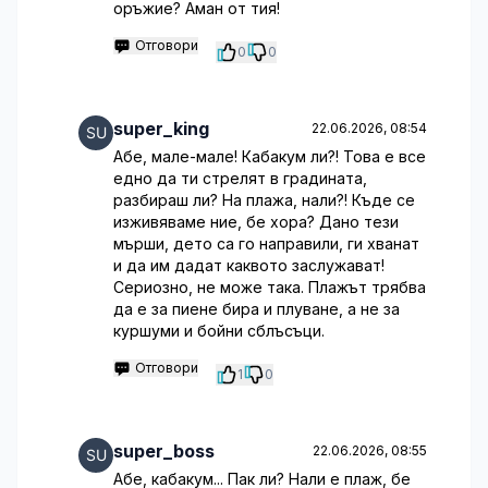
оръжие? Аман от тия!
Отговори
0
0
super_king
22.06.2026, 08:54
Абе, мале-мале! Кабакум ли?! Това е все
едно да ти стрелят в градината,
разбираш ли? На плажа, нали?! Къде се
изживяваме ние, бе хора? Дано тези
мърши, дето са го направили, ги хванат
и да им дадат каквото заслужават!
Сериозно, не може така. Плажът трябва
да е за пиене бира и плуване, а не за
куршуми и бойни сблъсъци.
Отговори
1
0
super_boss
22.06.2026, 08:55
Абе, кабакум... Пак ли? Нали е плаж, бе