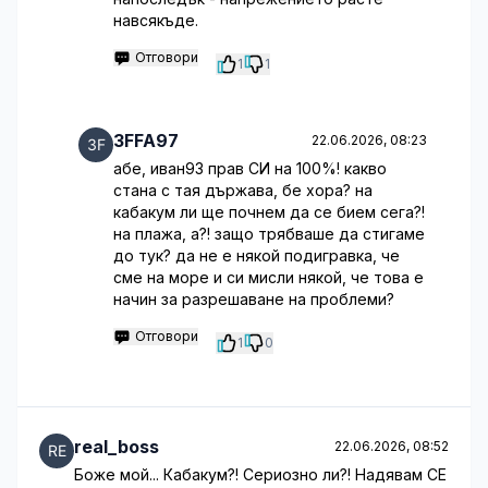
навсякъде.
Отговори
1
1
3FFA97
22.06.2026, 08:23
абе, иван93 прав СИ на 100%! какво
стана с тая държава, бе хора? на
кабакум ли ще почнем да се бием сега?!
на плажа, а?! защо трябваше да стигаме
до тук? да не е някой подигравка, че
сме на море и си мисли някой, че това е
начин за разрешаване на проблеми?
Отговори
1
0
real_boss
22.06.2026, 08:52
Боже мой... Кабакум?! Сериозно ли?! Надявам СЕ