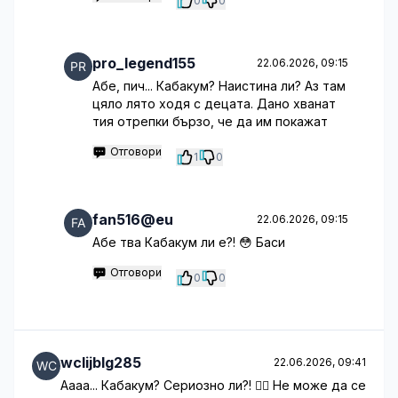
0
0
pro_legend155
22.06.2026, 09:15
Абе, пич... Кабакум? Наистина ли? Аз там
цяло лято ходя с децата. Дано хванат
тия отрепки бързо, че да им покажат
Отговори
1
0
fan516@eu
22.06.2026, 09:15
Абе тва Кабакум ли е?! 😳 Баси
Отговори
0
0
wclijblg285
22.06.2026, 09:41
Аааа... Кабакум? Сериозно ли?! 🤦‍♂️ Не може да се