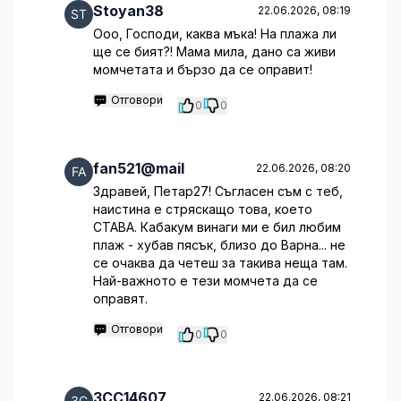
Stoyan38
22.06.2026, 08:19
Ооо, Господи, каква мъка! На плажа ли
ще се бият?! Мама мила, дано са живи
момчетата и бързо да се оправит!
Отговори
0
0
fan521@mail
22.06.2026, 08:20
Здравей, Петар27! Съгласен съм с теб,
наистина е стряскащо това, което
СТАВА. Кабакум винаги ми е бил любим
плаж - хубав пясък, близо до Варна... не
се очаква да четеш за такива неща там.
Най-важното е тези момчета да се
оправят.
Отговори
0
0
3CC14607
22.06.2026, 08:21