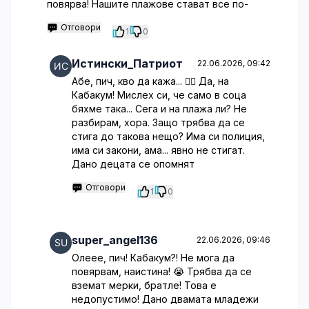
повярва! Нашите плажове стават все по-
Отговори
1
0
Истински_Патриот
22.06.2026, 09:42
Абе, пич, кво да кажа... 🤦‍♂️ Да, на
Кабакум! Мислех си, че само в соца
бяхме така... Сега и на плажа ли? Не
разбирам, хора. Защо трябва да се
стига до такова нещо? Има си полиция,
има си закони, ама... явно не стигат.
Дано децата се опомнят
Отговори
1
0
super_angel136
22.06.2026, 09:46
Олеее, пич! Кабакум?! Не мога да
повярвам, наистина! 😭 Трябва да се
вземат мерки, братле! Това е
недопустимо! Дано двамата младежи