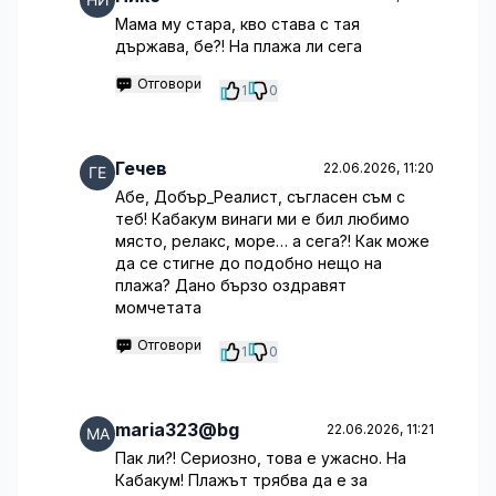
Мама му стара, кво става с тая
държава, бе?! На плажа ли сега
Отговори
1
0
Гечев
22.06.2026, 11:20
Абе, Добър_Реалист, съгласен съм с
теб! Кабакум винаги ми е бил любимо
място, релакс, море… а сега?! Как може
да се стигне до подобно нещо на
плажа? Дано бързо оздравят
момчетата
Отговори
1
0
maria323@bg
22.06.2026, 11:21
Пак ли?! Сериозно, това е ужасно. На
Кабакум! Плажът трябва да е за