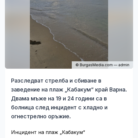
© BurgasMedia.com — admin
Разследват стрелба и сбиване в
заведение на плаж „Кабакум“ край Варна.
Двама мъже на 19 и 24 години са в
болница след инцидент с хладно и
огнестрелно оръжие.
Инцидент на плаж „Кабакум“