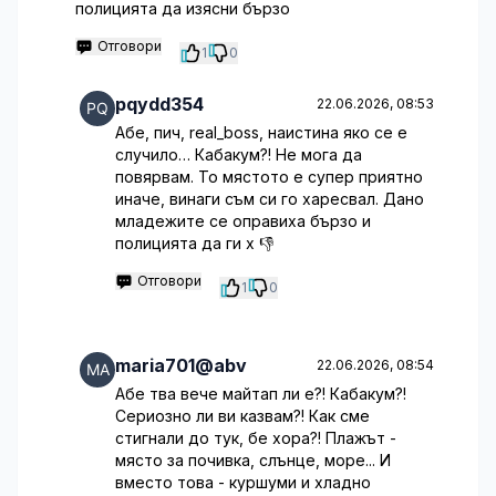
полицията да изясни бързо
Отговори
1
0
pqydd354
22.06.2026, 08:53
Абе, пич, real_boss, наистина яко се е
случило… Кабакум?! Не мога да
повярвам. То мястото е супер приятно
иначе, винаги съм си го харесвал. Дано
младежите се оправиха бързо и
полицията да ги х 👎
Отговори
1
0
maria701@abv
22.06.2026, 08:54
Абе тва вече майтап ли е?! Кабакум?!
Сериозно ли ви казвам?! Как сме
стигнали до тук, бе хора?! Плажът -
място за почивка, слънце, море... И
вместо това - куршуми и хладно