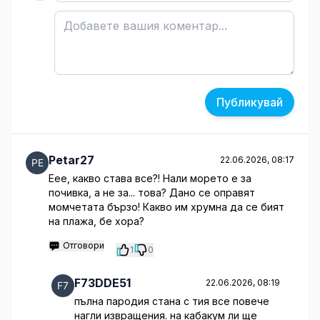
Публикувай
Petar27
22.06.2026, 08:17
Еее, какво става все?! Нали морето е за
почивка, а не за... това? Дано се оправят
момчетата бързо! Какво им хрумна да се бият
на плажа, бе хора?
Отговори
1
0
F73DDE51
22.06.2026, 08:19
пълна пародия стана с тия все повече
нагли извращения. на кабакум ли ще