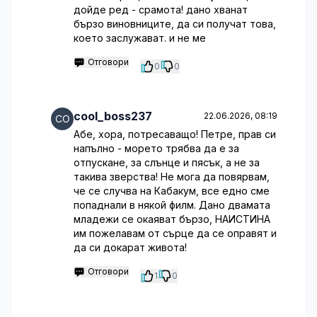
дойде ред - срамота! дано хванат
бързо виновниците, да си получат това,
което заслужават. и не ме
Отговори
0
0
cool_boss237
22.06.2026, 08:19
Абе, хора, потресаващо! Петре, прав си
напълно - морето трябва да е за
отпускане, за слънце и пясък, а не за
такива зверства! Не мога да повярвам,
че се случва на Кабакум, все едно сме
попаднали в някой филм. Дано двамата
младежи се окаяват бързо, НАИСТИНА
им пожелавам от сърце да се оправят и
да си докарат живота!
Отговори
1
0