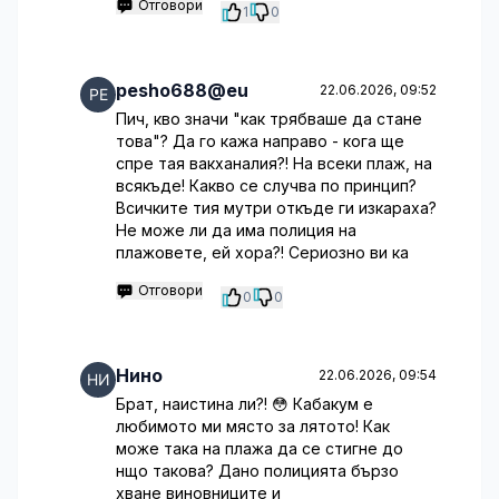
Отговори
1
0
pesho688@eu
22.06.2026, 09:52
Пич, кво значи "как трябваше да стане
това"? Да го кажа направо - кога ще
спре тая вакханалия?! На всеки плаж, на
всякъде! Какво се случва по принцип?
Всичките тия мутри откъде ги изкараха?
Не може ли да има полиция на
плажовете, ей хора?! Сериозно ви ка
Отговори
0
0
Нино
22.06.2026, 09:54
Брат, наистина ли?! 😳 Кабакум е
любимото ми място за лятото! Как
може така на плажа да се стигне до
нщо такова? Дано полицията бързо
хване виновниците и