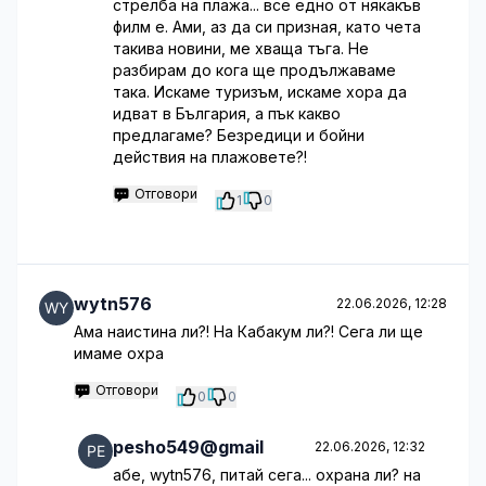
стрелба на плажа... все едно от някакъв
филм е. Ами, аз да си призная, като чета
такива новини, ме хваща тъга. Не
разбирам до кога ще продължаваме
така. Искаме туризъм, искаме хора да
идват в България, а пък какво
предлагаме? Безредици и бойни
действия на плажовете?!
Отговори
1
0
wytn576
22.06.2026, 12:28
Ама наистина ли?! На Кабакум ли?! Сега ли ще
имаме охра
Отговори
0
0
pesho549@gmail
22.06.2026, 12:32
абе, wytn576, питай сега... охрана ли? на