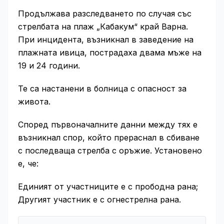
Продължава разследването по случая със
стрелбата на плаж „Кабакум“ край Варна.
При инцидента, възникнал в заведение на
плажната ивица, пострадаха двама мъже на
19 и 24 години.
Те са настанени в болница с опасност за
живота.
Според първоначалните данни между тях е
възникнал спор, който прераснал в сбиване
с последваща стрелба с оръжие. Установено
е, че:
Единият от участниците е с прободна рана;
Другият участник е с огнестрелна рана.