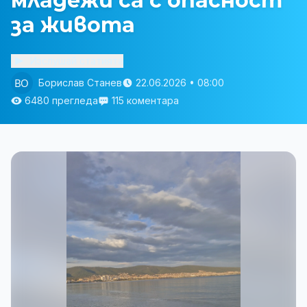
младежи са с опасност
за живота
Изслушай статията
Борислав Станев
22.06.2026 • 08:00
6480 прегледа
115 коментара