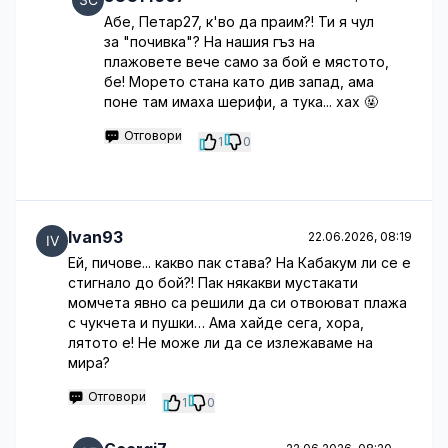
Абе, Петар27, к'во да праим?! Ти я чул
за "почивка"? На нашия гъз на
плажовете вече само за бой е мястото,
бе! Морето стана като див запад, ама
поне там имаха шерифи, а тука... хах 🤬
Отговори
1
0
Ivan93
22.06.2026, 08:19
Ей, пичове... какво пак става? На Кабакум ли се е
стигнало до бой?! Пак някакви мустакати
момчета явно са решили да си отвоюват плажа
с чукчета и пушки… Ама хайде сега, хора,
лятото е! Не може ли да се излежаваме на
мира?
Отговори
1
0