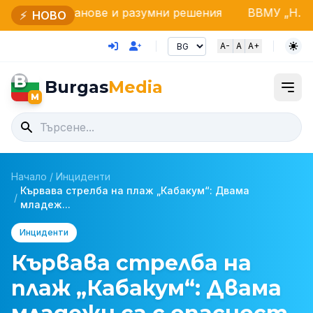
анове и разумни решения
ВВМУ „Н. Й. Вапцаров“ п
⚡
НОВО
A-
A
A+
B
Burgas
Media
M
Начало
/
Инциденти
Кървава стрелба на плаж „Кабакум“: Двама
/
младеж...
Инциденти
Кървава стрелба на
плаж „Кабакум“: Двама