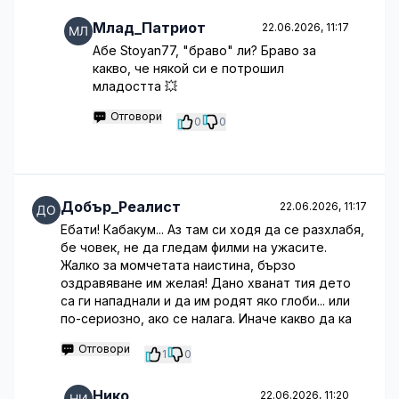
Млад_Патриот
22.06.2026, 11:17
Абе Stoyan77, "браво" ли? Браво за
какво, че някой си е потрошил
младостта 💥
Отговори
0
0
Добър_Реалист
22.06.2026, 11:17
Ебати! Кабакум... Аз там си ходя да се разхлабя,
бе човек, не да гледам филми на ужасите.
Жалко за момчетата наистина, бързо
оздравяване им желая! Дано хванат тия дето
са ги нападнали и да им родят яко глоби... или
по-сериозно, ако се налага. Иначе какво да ка
Отговори
1
0
Нико
22.06.2026, 11:20