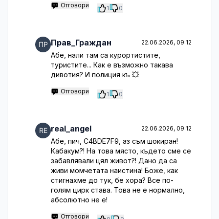
Отговори
1
0
Прав_Граждан
22.06.2026, 09:12
Абе, нали там са курортистите,
туристите... Как е възможно такава
дивотия? И полиция къ 💥
Отговори
1
0
real_angel
22.06.2026, 09:12
Абе, пич, C4BDE7F9, аз съм шокиран!
Кабакум?! На това място, където сме се
забавлявали цял живот?! Дано да са
живи момчетата наистина! Боже, как
стигнахме до тук, бе хора? Все по-
голям цирк става. Това не е нормално,
абсолютно не е!
Отговори