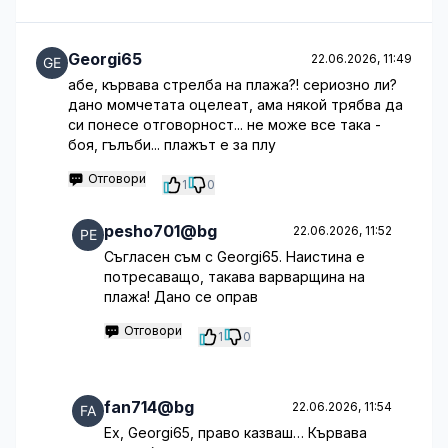
Georgi65
22.06.2026, 11:49
абе, кървава стрелба на плажа?! сериозно ли?
дано момчетата оцелеат, ама някой трябва да
си понесе отговорност... не може все така -
боя, гълъби... плажът е за плу
Отговори
1
0
pesho701@bg
22.06.2026, 11:52
Съгласен съм с Georgi65. Наистина е
потресаващо, такава варварщина на
плажа! Дано се оправ
Отговори
1
0
fan714@bg
22.06.2026, 11:54
Ех, Georgi65, право казваш… Кървава