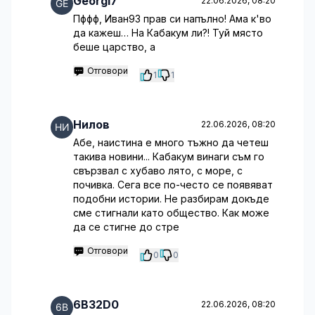
Georgi7
22.06.2026, 08:20
Пффф, Иван93 прав си напълно! Ама к'во
да кажеш… На Кабакум ли?! Туй място
беше царство, а
Отговори
1
1
Нилов
22.06.2026, 08:20
Абе, наистина е много тъжно да четеш
такива новини... Кабакум винаги съм го
свързвал с хубаво лято, с море, с
почивка. Сега все по-често се появяват
подобни истории. Не разбирам докъде
сме стигнали като общество. Как може
да се стигне до стре
Отговори
0
0
6B32D0
22.06.2026, 08:20